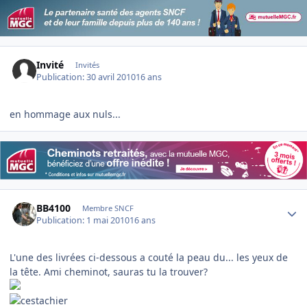
Invité
Invités
Publication:
30 avril 2010
16 ans
en hommage aux nuls...
Author stats
BB4100
Membre SNCF
Publication:
1 mai 2010
16 ans
L'une des livrées ci-dessous a couté la peau du... les yeux de
la tête. Ami cheminot, sauras tu la trouver?