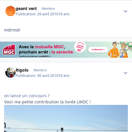
Author stats
geant vert
Membre
Publication:
29 avril 2010
16 ans
mdrmdr
Author stats
Rigolo
Membre
Publication:
30 avril 2010
16 ans
on lance un concours ?
Voici ma petite contribution la livrée LWDC !