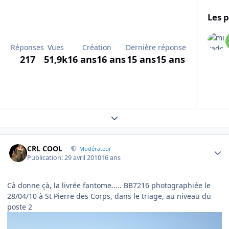
Les p
Réponses
Vues
Création
Dernière réponse
217
51,9k
16 ans
16 ans
15 ans
15 ans
Expand topic overview
Author stats
CRL COOL
Modérateur
Publication:
29 avril 2010
16 ans
Cà donne çà, la livrée fantome..... BB7216 photographiée le
28/04/10 à St Pierre des Corps, dans le triage, au niveau du
poste 2