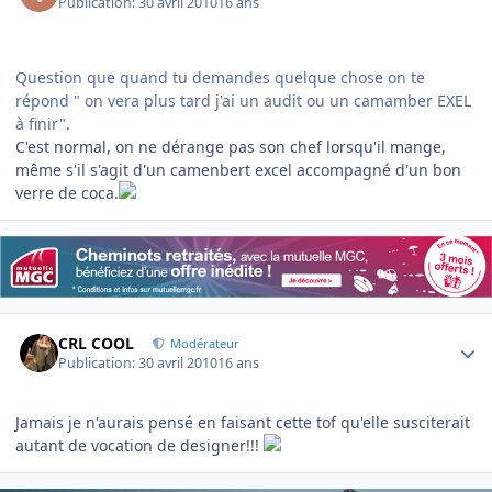
Publication:
30 avril 2010
16 ans
Question que quand tu demandes quelque chose on te
répond " on vera plus tard j'ai un audit ou un camamber EXEL
à finir".
C'est normal, on ne dérange pas son chef lorsqu'il mange,
même s'il s'agit d'un camenbert excel accompagné d'un bon
verre de coca.
Author stats
CRL COOL
Modérateur
Publication:
30 avril 2010
16 ans
Jamais je n'aurais pensé en faisant cette tof qu'elle susciterait
autant de vocation de designer!!!