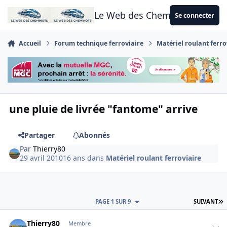
Aller au contenu
Le Web des Cheminots
Se connecter
Accueil
Forum technique ferroviaire
Matériel roulant ferro
une pluie de livrée "fantome" arrive
Partager
Abonnés
Par
Thierry80
29 avril 2010
16 ans
dans
Matériel roulant ferroviaire
D
PAGE 1 SUR 9
SUIVANT
Author stats
Thierry80
Membre