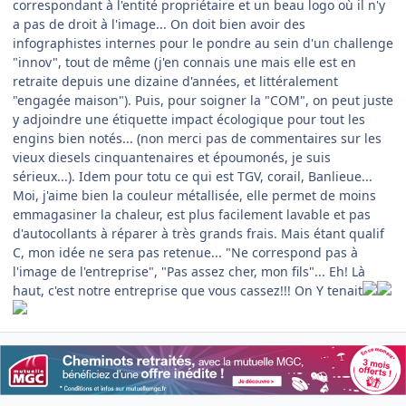
correspondant à l'entité propriétaire et un beau logo où il n'y
a pas de droit à l'image... On doit bien avoir des
infographistes internes pour le pondre au sein d'un challenge
"innov", tout de même (j'en connais une mais elle est en
retraite depuis une dizaine d'années, et littéralement
"engagée maison"). Puis, pour soigner la "COM", on peut juste
y adjoindre une étiquette impact écologique pour tout les
engins bien notés... (non merci pas de commentaires sur les
vieux diesels cinquantenaires et époumonés, je suis
sérieux...). Idem pour totu ce qui est TGV, corail, Banlieue...
Moi, j'aime bien la couleur métallisée, elle permet de moins
emmagasiner la chaleur, est plus facilement lavable et pas
d'autocollants à réparer à très grands frais. Mais étant qualif
C, mon idée ne sera pas retenue... "Ne correspond pas à
l'image de l'entreprise", "Pas assez cher, mon fils"... Eh! Là
haut, c'est notre entreprise que vous cassez!!! On Y tenait