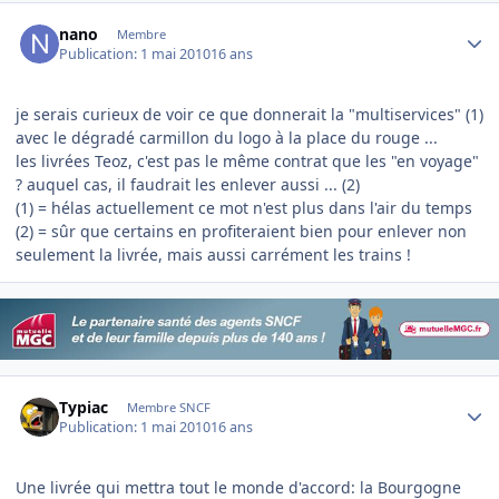
Author stats
nano
Membre
Publication:
1 mai 2010
16 ans
je serais curieux de voir ce que donnerait la "multiservices" (1)
avec le dégradé carmillon du logo à la place du rouge ...
les livrées Teoz, c'est pas le même contrat que les "en voyage"
? auquel cas, il faudrait les enlever aussi ... (2)
(1) = hélas actuellement ce mot n'est plus dans l'air du temps
(2) = sûr que certains en profiteraient bien pour enlever non
seulement la livrée, mais aussi carrément les trains !
Author stats
Typiac
Membre SNCF
Publication:
1 mai 2010
16 ans
Une livrée qui mettra tout le monde d'accord: la Bourgogne