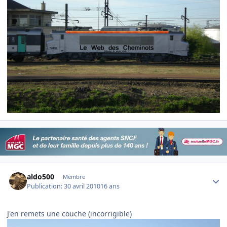
Author stats
aldo500
Membre
Publication:
30 avril 2010
16 ans
J'en remets une couche (incorrigible)