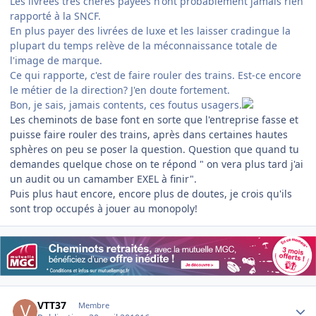
Les livrées très chères payées n'ont probablement jamais rien
rapporté à la SNCF.
En plus payer des livrées de luxe et les laisser cradingue la
plupart du temps relève de la méconnaissance totale de
l'image de marque.
Ce qui rapporte, c'est de faire rouler des trains. Est-ce encore
le métier de la direction? J'en doute fortement.
Bon, je sais, jamais contents, ces foutus usagers.
Les cheminots de base font en sorte que l'entreprise fasse et
puisse faire rouler des trains, après dans certaines hautes
sphères on peu se poser la question. Question que quand tu
demandes quelque chose on te répond " on vera plus tard j'ai
un audit ou un camamber EXEL à finir".
Puis plus haut encore, encore plus de doutes, je crois qu'ils
sont trop occupés à jouer au monopoly!
Author stats
VTT37
Membre