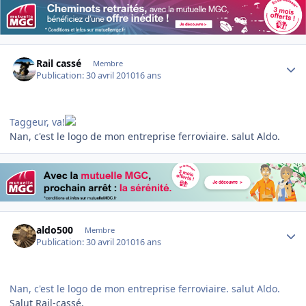
Author stats
Rail cassé
Membre
Publication:
30 avril 2010
16 ans
Taggeur, va!
Nan, c'est le logo de mon entreprise ferroviaire. salut Aldo.
Author stats
aldo500
Membre
Publication:
30 avril 2010
16 ans
Nan, c'est le logo de mon entreprise ferroviaire. salut Aldo.
Salut Rail-cassé.