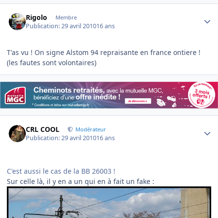
Author stats
Rigolo
Membre
Publication:
29 avril 2010
16 ans
T'as vu ! On signe Alstom 94 repraisante en france ontiere !
(les fautes sont volontaires)
Author stats
CRL COOL
Modérateur
Publication:
29 avril 2010
16 ans
C'est aussi le cas de la BB 26003 !
Sur celle là, il y en a un qui en à fait un fake :