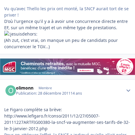
Vu qu'avec Thello les prix ont monté, la SNCF aurait tort de se
priver !
D'où l'urgence qu'il y a à avoir une concurrence directe entre
EF, sur un même trajet et un même type de prestations.
(Ah zut, c'est vrai, on manque un peu de candidats pour
concurrencer le TGV...)
Author stats
olimonn
Membre
Publication:
28 décembre 2011
14 ans
Le Figaro complète sa brève:
http://www.lefigaro.fr/conso/2011/12/27/05007-
20111227ARTFIG00380-la-sncf-va-augmenter-ses-tarifs-de-32-
le-3-janvier-2012.php
Pour en atténuer l'effet, la SNCF a indiqué qu'elle allait geler