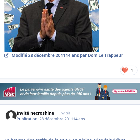
Modifié
28 décembre 2011
14 ans
par Dom Le Trappeur
1
Invité necroshine
Invités
Publication:
28 décembre 2011
14 ans