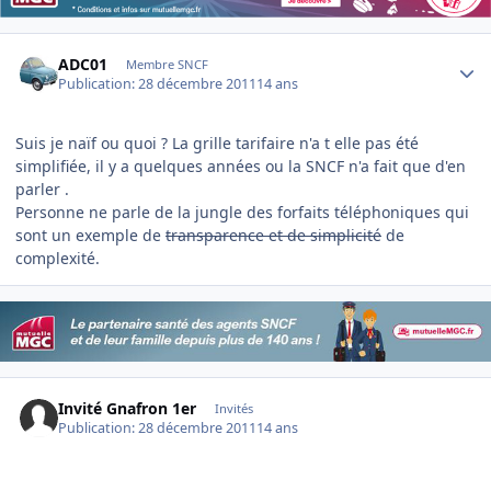
Author stats
ADC01
Membre SNCF
Publication:
28 décembre 2011
14 ans
Suis je naïf ou quoi ? La grille tarifaire n'a t elle pas été
simplifiée, il y a quelques années ou la SNCF n'a fait que d'en
parler .
Personne ne parle de la jungle des forfaits téléphoniques qui
sont un exemple de
transparence et de simplicité
de
complexité.
Invité Gnafron 1er
Invités
Publication:
28 décembre 2011
14 ans