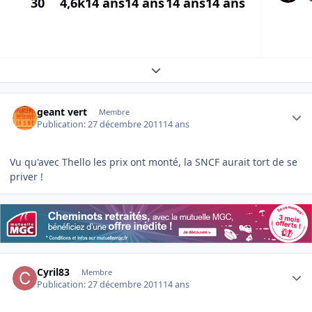
30
4,6k
14 ans
14 ans
14 ans
14 ans
Expand topic overview
Author stats
geant vert
Membre
Publication:
27 décembre 2011
14 ans
Vu qu'avec Thello les prix ont monté, la SNCF aurait tort de se
priver !
Author stats
Cyril83
Membre
Publication:
27 décembre 2011
14 ans