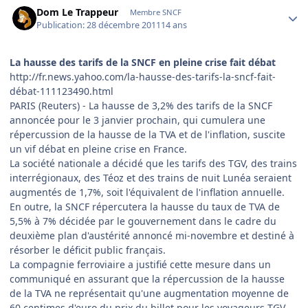
Author stats
Dom Le Trappeur
Membre SNCF
Publication:
28 décembre 2011
14 ans
La hausse des tarifs de la SNCF en pleine crise fait débat
http://fr.news.yahoo.com/la-hausse-des-tarifs-la-sncf-fait-
débat-111123490.html
PARIS (Reuters) - La hausse de 3,2% des tarifs de la SNCF
annoncée pour le 3 janvier prochain, qui cumulera une
répercussion de la hausse de la TVA et de l'inflation, suscite
un vif débat en pleine crise en France.
La société nationale a décidé que les tarifs des TGV, des trains
interrégionaux, des Téoz et des trains de nuit Lunéa seraient
augmentés de 1,7%, soit l'équivalent de l'inflation annuelle.
En outre, la SNCF répercutera la hausse du taux de TVA de
5,5% à 7% décidée par le gouvernement dans le cadre du
deuxième plan d'austérité annoncé mi-novembre et destiné à
résorber le déficit public français.
La compagnie ferroviaire a justifié cette mesure dans un
communiqué en assurant que la répercussion de la hausse
de la TVA ne représentait qu'une augmentation moyenne de
60 centimes d'euro du prix du billet pour les voyageurs TGV.