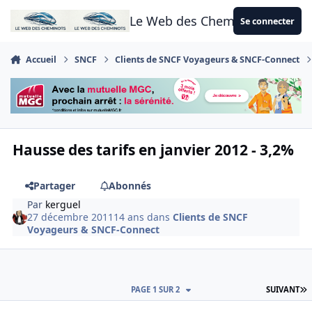
Aller au contenu
Le Web des Cheminots
Se connecter
Accueil
SNCF
Clients de SNCF Voyageurs & SNCF-Connect
Hausse des tarifs en janvier 2012 - 3,2%
Partager
Abonnés
Par
kerguel
27 décembre 2011
14 ans
dans
Clients de SNCF
Voyageurs & SNCF-Connect
D
PAGE 1 SUR 2
SUIVANT
Author stats