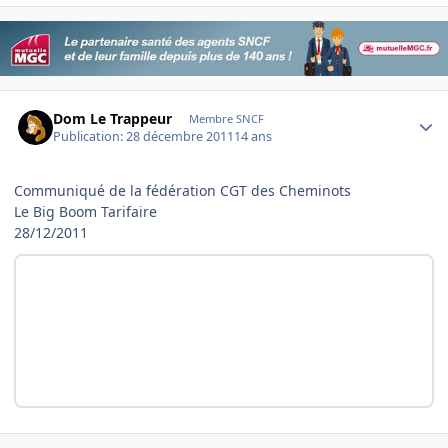
Author stats
Dom Le Trappeur
Membre SNCF
Publication:
28 décembre 2011
14 ans
Communiqué de la fédération CGT des Cheminots
Le Big Boom Tarifaire
28/12/2011