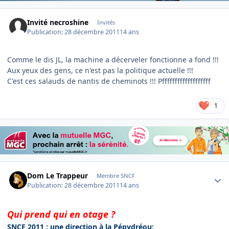
Invité necroshine
Invités
Publication:
28 décembre 2011
14 ans
Comme le dis JL, la machine a décerveler fonctionne a fond !!!
Aux yeux des gens, ce n'est pas la politique actuelle !!!
C'est ces salauds de nantis de cheminots !!! Pfffffffffffffffffff
1
Author stats
Dom Le Trappeur
Membre SNCF
Publication:
28 décembre 2011
14 ans
Qui prend qui en otage ?
SNCF 2011 : une direction à la Pépydréou: