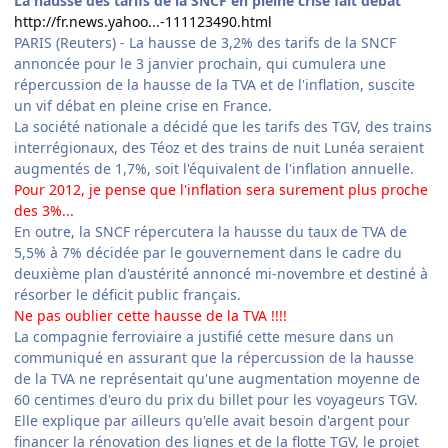
La hausse des tarifs de la SNCF en pleine crise fait débat
http://fr.news.yahoo...-111123490.html
PARIS (Reuters) - La hausse de 3,2% des tarifs de la SNCF
annoncée pour le 3 janvier prochain, qui cumulera une
répercussion de la hausse de la TVA et de l'inflation, suscite
un vif débat en pleine crise en France.
La société nationale a décidé que les tarifs des TGV, des trains
interrégionaux, des Téoz et des trains de nuit Lunéa seraient
augmentés de 1,7%, soit l'équivalent de l'inflation annuelle.
Pour 2012, je pense que l'inflation sera surement plus proche
des 3%...
En outre, la SNCF répercutera la hausse du taux de TVA de
5,5% à 7% décidée par le gouvernement dans le cadre du
deuxième plan d'austérité annoncé mi-novembre et destiné à
résorber le déficit public français.
Ne pas oublier cette hausse de la TVA !!!!
La compagnie ferroviaire a justifié cette mesure dans un
communiqué en assurant que la répercussion de la hausse
de la TVA ne représentait qu'une augmentation moyenne de
60 centimes d'euro du prix du billet pour les voyageurs TGV.
Elle explique par ailleurs qu'elle avait besoin d'argent pour
financer la rénovation des lignes et de la flotte TGV, le projet