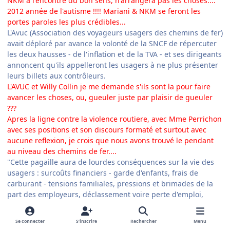
NKM a l'encontre du bon sens, n'arrangera pas les choses....
2012 année de l'autisme !!!! Mariani & NKM se feront les
portes paroles les plus crédibles...
L'Avuc (Association des voyageurs usagers des chemins de fer)
avait déploré par avance la volonté de la SNCF de répercuter
les deux hausses - de l'inflation et de la TVA - et ses dirigeants
annoncent qu'ils appelleront les usagers à ne plus présenter
leurs billets aux contrôleurs.
L'AVUC et Willy Collin je me demande s'ils sont la pour faire
avancer les choses, ou, gueuler juste par plaisir de gueuler
???
Apres la ligne contre la violence routiere, avec Mme Perrichon
avec ses positions et son discours formaté et surtout avec
aucune reflexion, je crois que nous avons trouvé le pendant
au niveau des chemins de fer....
"Cette pagaille aura de lourdes conséquences sur la vie des
usagers : surcoûts financiers - garde d'enfants, frais de
carburant - tensions familiales, pressions et brimades de la
part des employeurs, déclassement voire perte d'emploi,
stress grandissant pour tout un chacun", dit cette association
dans un communiqué posté sur son site.
Se connecter
S’inscrire
Rechercher
Menu
Willy Collin qui disait sur RMC que 25% des usagers