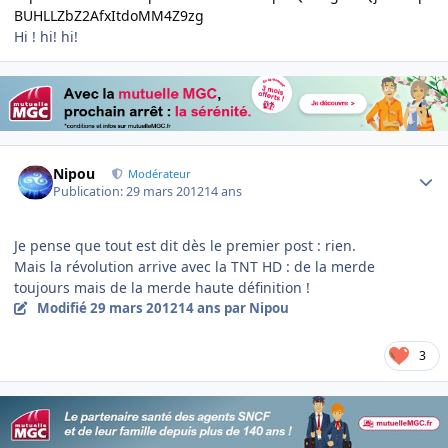
BUHLLZbZ2AfxItdoMM4Z9zg
Hi ! hi! hi!
Author stats
Nipou
Modérateur
Publication:
29 mars 2012
14 ans
Je pense que tout est dit dès le premier post : rien.
Mais la révolution arrive avec la TNT HD : de la merde
toujours mais de la merde haute définition !
Modifié
29 mars 2012
14 ans
par Nipou
3