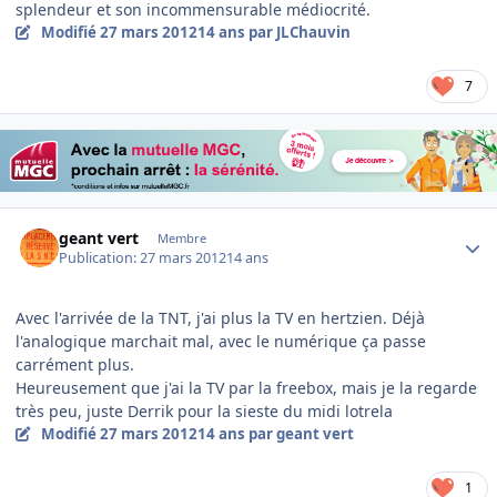
splendeur et son incommensurable médiocrité.
Modifié
27 mars 2012
14 ans
par JLChauvin
7
Author stats
geant vert
Membre
Publication:
27 mars 2012
14 ans
Avec l'arrivée de la TNT, j'ai plus la TV en hertzien. Déjà
l'analogique marchait mal, avec le numérique ça passe
carrément plus.
Heureusement que j'ai la TV par la freebox, mais je la regarde
très peu, juste Derrik pour la sieste du midi lotrela
Modifié
27 mars 2012
14 ans
par geant vert
1