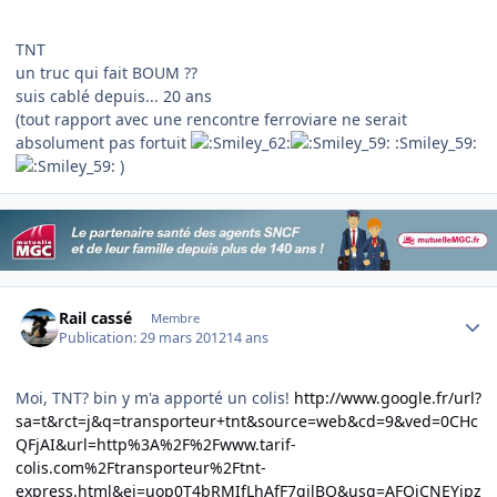
TNT
un truc qui fait BOUM ??
suis cablé depuis... 20 ans
(tout rapport avec une rencontre ferroviare ne serait
absolument pas fortuit
:Smiley_59:
)
Author stats
Rail cassé
Membre
Publication:
29 mars 2012
14 ans
Moi, TNT? bin y m'a apporté un colis!
http://www.google.fr/url?
sa=t&rct=j&q=transporteur+tnt&source=web&cd=9&ved=0CHc
QFjAI&url=http%3A%2F%2Fwww.tarif-
colis.com%2Ftransporteur%2Ftnt-
express.html&ei=uop0T4bRMIfLhAfF7qilBQ&usg=AFQjCNEYipz