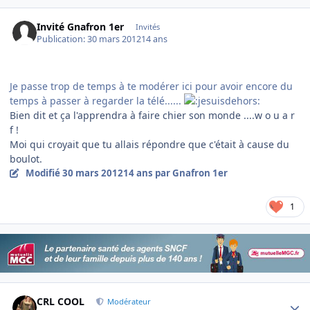
Invité Gnafron 1er
Invités
Publication:
30 mars 2012
14 ans
Je passe trop de temps à te modérer ici pour avoir encore du
temps à passer à regarder la télé......
Bien dit et ça l'apprendra à faire chier son monde ....w o u a r
f !
Moi qui croyait que tu allais répondre que c'était à cause du
boulot.
Modifié
30 mars 2012
14 ans
par Gnafron 1er
1
Author stats
CRL COOL
Modérateur