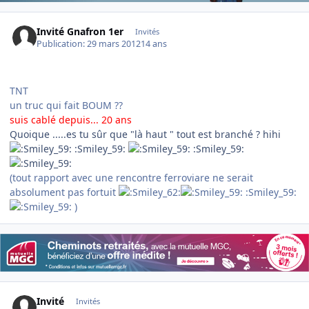
Invité Gnafron 1er
Invités
Publication:
29 mars 2012
14 ans
TNT
un truc qui fait BOUM ??
suis cablé depuis... 20 ans
Quoique .....es tu sûr que "là haut " tout est branché ? hihi
:Smiley_59:
:Smiley_59:
(tout rapport avec une rencontre ferroviare ne serait
absolument pas fortuit
:Smiley_59:
)
Invité
Invités