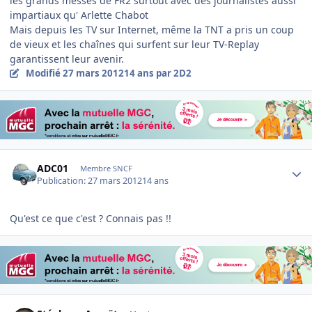
les grands messes de FR2 surtout avec des journalistes aussi
impartiaux qu' Arlette Chabot
Mais depuis les TV sur Internet, même la TNT a pris un coup
de vieux et les chaînes qui surfent sur leur TV-Replay
garantissent leur avenir.
Modifié
27 mars 2012
14 ans
par 2D2
Author stats
ADC01
Membre SNCF
Publication:
27 mars 2012
14 ans
Qu'est ce que c'est ? Connais pas !!
Author stats