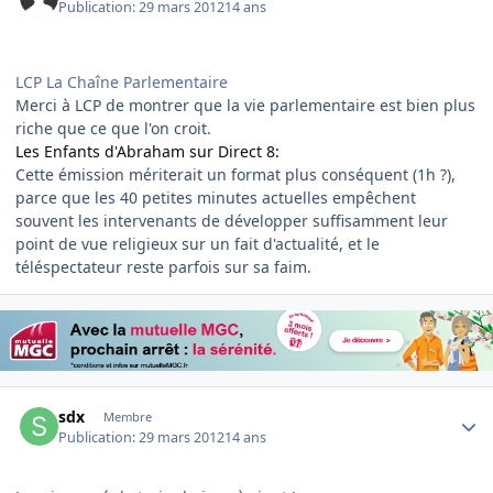
Publication:
29 mars 2012
14 ans
LCP La Chaîne Parlementaire
Merci à LCP de montrer que la vie parlementaire est bien plus
riche que ce que l'on croit.
Les Enfants d'Abraham sur Direct 8:
Cette émission mériterait un format plus conséquent (1h ?),
parce que les 40 petites minutes actuelles empêchent
souvent les intervenants de développer suffisamment leur
point de vue religieux sur un fait d'actualité, et le
téléspectateur reste parfois sur sa faim.
Author stats
sdx
Membre
Publication:
29 mars 2012
14 ans