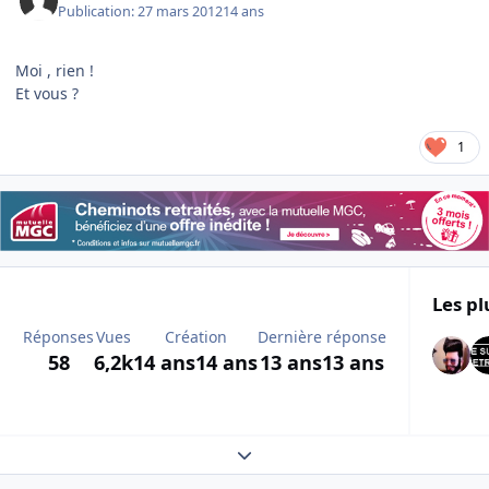
Publication:
27 mars 2012
14 ans
Moi , rien !
Et vous ?
1
Les pl
Réponses
Vues
Création
Dernière réponse
58
6,2k
14 ans
14 ans
13 ans
13 ans
Expand topic overview