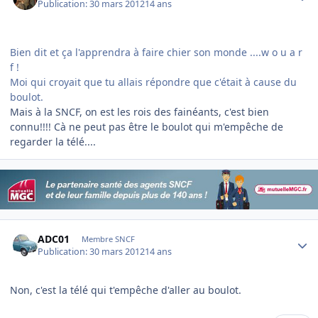
Publication:
30 mars 2012
14 ans
Bien dit et ça l'apprendra à faire chier son monde ....w o u a r
f !
Moi qui croyait que tu allais répondre que c'était à cause du
boulot.
Mais à la SNCF, on est les rois des fainéants, c'est bien
connu!!!! Cà ne peut pas être le boulot qui m'empêche de
regarder la télé....
Author stats
ADC01
Membre SNCF
Publication:
30 mars 2012
14 ans
Non, c'est la télé qui t'empêche d'aller au boulot.