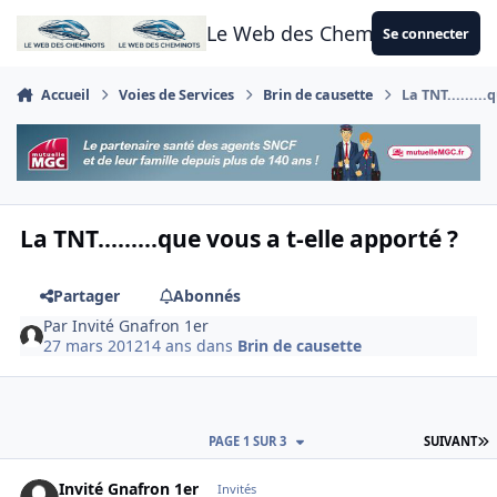
Aller au contenu
Le Web des Cheminots
Se connecter
Accueil
Voies de Services
Brin de causette
La TNT.........
La TNT.........que vous a t-elle apporté ?
Partager
Abonnés
Par
Invité Gnafron 1er
27 mars 2012
14 ans
dans
Brin de causette
D
PAGE 1 SUR 3
SUIVANT
Invité Gnafron 1er
Invités