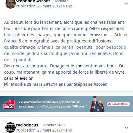
Stéphane Ascoët
Membre
Publication:
28 mars 2012
14 ans
Au début, lors du lancement, alors que les chaînes faisaient
leur possible pour tenter de faire croire qu'elles respectaient
leur cahier des charges, quelques bonnes émissions... Arte et
France 5 en intégralité avec de pratiques rediffusions...
qualité d'image. Même si ça parait "peanuts" pour beaucoup
de monde, je dirais surtout que ça ne m'a rien enlevé. Donc
de ce point de
Ben non, au contraire, l'image et le
son
sont moins bons. Du
coup, maintenant, ça m'a apporté de force la liberté de
vivre
sans télévision
Modifié
28 mars 2012
14 ans
par Stéphane Ascoët
Author stats
cyclodocus
Membre SNCF
Publication:
28 mars 2012
14 ans