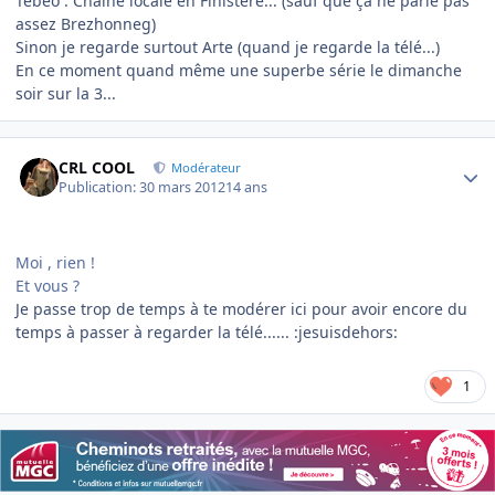
Tébéo : Chaîne locale en Finistère... (sauf que ça ne parle pas
assez Brezhonneg)
Sinon je regarde surtout Arte (quand je regarde la télé...)
En ce moment quand même une superbe série le dimanche
soir sur la 3...
Author stats
CRL COOL
Modérateur
Publication:
30 mars 2012
14 ans
Moi , rien !
Et vous ?
Je passe trop de temps à te modérer ici pour avoir encore du
temps à passer à regarder la télé...... :jesuisdehors:
1