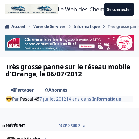
Aller au contenu
Le Web des Cheminots
Se connecter
Accueil
Voies de Services
Informatique
Très grosse pann
Très grosse panne sur le réseau mobile
d'Orange, le 06/07/2012
Partager
Abonnés
Par
Pascal 45
7 juillet 2012
14 ans
dans
Informatique
PREMIÈRE PAGE
PRÉCÉDENT
PAGE 2 SUR 2