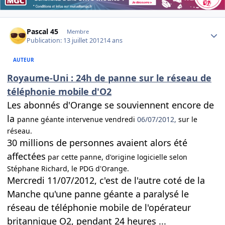
Author stats
Pascal 45
Membre
Publication:
13 juillet 2012
14 ans
AUTEUR
Royaume-Uni : 24h de panne sur le réseau de
téléphonie mobile d'O2
Les abonnés d'Orange se souviennent encore de
la
panne géante intervenue vendredi
06/07/2012,
sur le
réseau.
30 millions de personnes avaient alors été
affectées
par cette panne,
d'origine logicielle selon
Stéphane Richar
d, le PDG d'Orange.
Mercredi 11/07/2012, c'est de l'autre coté de la
Manche qu'une panne géante a paralysé le
réseau de téléphonie mobile de l'opérateur
britannique O2, pendant 24 heures ...