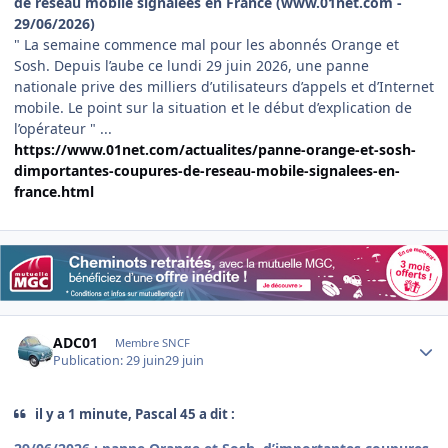
de réseau mobile signalées en France (www.01net.com -
29/06/2026)
" La semaine commence mal pour les abonnés Orange et
Sosh. Depuis l’aube ce lundi 29 juin 2026, une panne
nationale prive des milliers d’utilisateurs d’appels et d’Internet
mobile. Le point sur la situation et le début d’explication de
l’opérateur " ...
https://www.01net.com/actualites/panne-orange-et-sosh-
dimportantes-coupures-de-reseau-mobile-signalees-en-
france.html
Author stats
ADC01
Membre SNCF
Publication:
29 juin
29 juin
il y a 1 minute, Pascal 45 a dit :