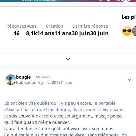
Les pl
Réponses
Vues
Création
Dernière réponse
46
8,1k
14 ans
14 ans
30 juin
30 juin
Expand topic overview
Author stats
bougie
Membre
Publication:
9 juillet 2012
14 ans
Ils ont bien vite oublié qu'il y a peu encore, le portable
n'existait pas et que truc dingue, ils arrivaient à vivre sans.
Je suis souvent d'accord avec cet argument, mais je pense
qu'il faut quand même nuancer.
J'aurai tendance à dire qu'il faut vivre avec son temps.
Ce qui est le plus dur, c'est pas de vivre "sans téléphone" de