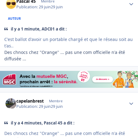
Pascal 45
Membre
Publication:
29 juin
29 juin
AUTEUR
il y a 1 minute, ADC01 a dit :
C'est ballot d'avoir un portable chargé et que le réseau soit au
t'as..
Des chnocs chez "Orange" ... pas une com officielle n'a été
diffusée ...
Author stats
capelanbrest
Membre
Publication:
29 juin
29 juin
il y a 4 minutes, Pascal 45 a dit :
Des chnocs chez "Orange" ... pas une com officielle n'a été