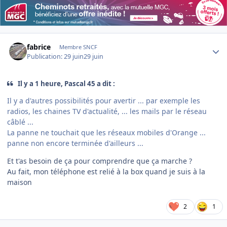
Author stats
fabrice
Membre SNCF
Publication:
29 juin
29 juin
Il y a 1 heure, Pascal 45 a dit :
Il y a d'autres possibilités pour avertir ... par exemple les
radios, les chaines TV d'actualité, ... les mails par le réseau
câblé ...
La panne ne touchait que les réseaux mobiles d'Orange ...
panne non encore terminée d'ailleurs ...
Et t'as besoin de ça pour comprendre que ça marche ?
Au fait, mon téléphone est relié à la box quand je suis à la
maison
2
1