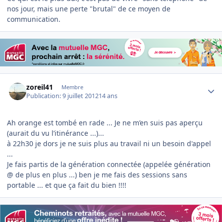
nos jour, mais une perte "brutal" de ce moyen de
communication.
Author stats
zoreil41
Membre
Publication:
9 juillet 2012
14 ans
Ah orange est tombé en rade ... Je ne m’en suis pas aperçu
(aurait du vu l’itinérance ...)...
à 22h30 je dors je ne suis plus au travail ni un besoin d'appel
...
Je fais partis de la génération connectée (appelée génération
@ de plus en plus ...) ben je me fais des sessions sans
portable ... et que ça fait du bien !!!!