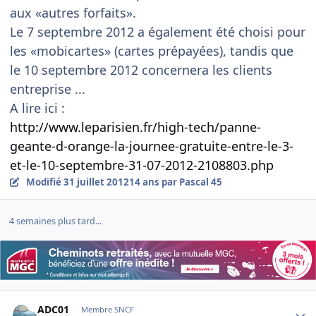
aux «autres forfaits».
Le 7 septembre 2012 a également été choisi pour
les «mobicartes» (cartes prépayées), tandis que
le 10 septembre 2012 concernera les clients
entreprise ...
A lire ici :
http://www.leparisien.fr/high-tech/panne-
geante-d-orange-la-journee-gratuite-entre-le-3-
et-le-10-septembre-31-07-2012-2108803.php
Modifié
31 juillet 2012
14 ans
par Pascal 45
4 semaines plus tard...
Author stats
ADC01
Membre SNCF