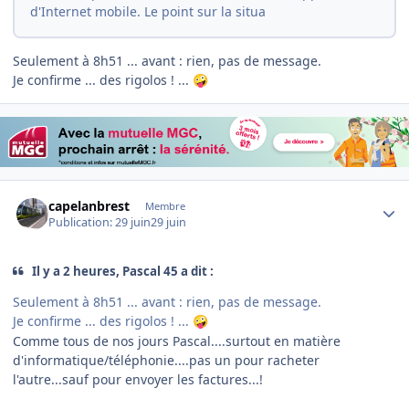
d'Internet mobile. Le point sur la situa
Seulement à 8h51 ... avant : rien, pas de message.
Je confirme ... des rigolos ! ...
🤪
Author stats
capelanbrest
Membre
Publication:
29 juin
29 juin
Il y a 2 heures, Pascal 45 a dit :
Seulement à 8h51 ... avant : rien, pas de message.
Je confirme ... des rigolos ! ...
🤪
Comme tous de nos jours Pascal....surtout en matière
d'informatique/téléphonie....pas un pour racheter
l'autre...sauf pour envoyer les factures...!