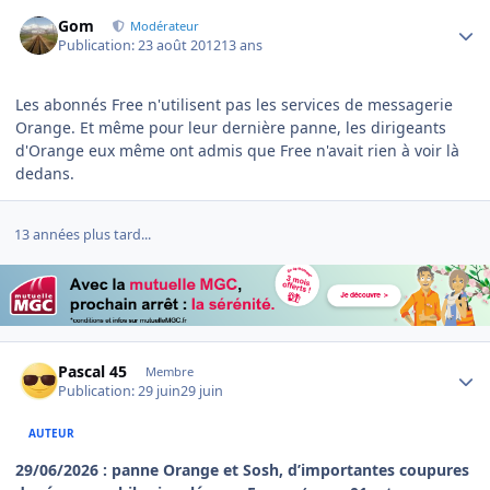
Author stats
Gom
Modérateur
Publication:
23 août 2012
13 ans
Les abonnés Free n'utilisent pas les services de messagerie
Orange. Et même pour leur dernière panne, les dirigeants
d'Orange eux même ont admis que Free n'avait rien à voir là
dedans.
13 années plus tard...
Author stats
Pascal 45
Membre
Publication:
29 juin
29 juin
AUTEUR
29/06/2026 : panne Orange et Sosh, d’importantes coupures