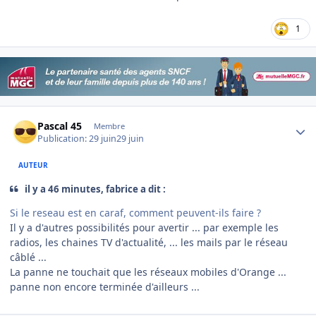
1
Author stats
Pascal 45
Membre
Publication:
29 juin
29 juin
AUTEUR
il y a 46 minutes, fabrice a dit :
Si le reseau est en caraf, comment peuvent-ils faire ?
Il y a d'autres possibilités pour avertir ... par exemple les
radios, les chaines TV d'actualité, ... les mails par le réseau
câblé ...
La panne ne touchait que les réseaux mobiles d'Orange ...
panne non encore terminée d'ailleurs ...