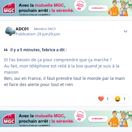
Author stats
ADC01
Membre SNCF
Publication:
29 juin
29 juin
il y a 5 minutes, fabrice a dit :
Et t'as besoin de ça pour comprendre que ça marche ?
Au fait, mon téléphone est relié à la box quand je suis à la
maison
Ben, oui en France, il faut prendre tout le monde par la main
et faire des alerte pour tout et rien
1
1