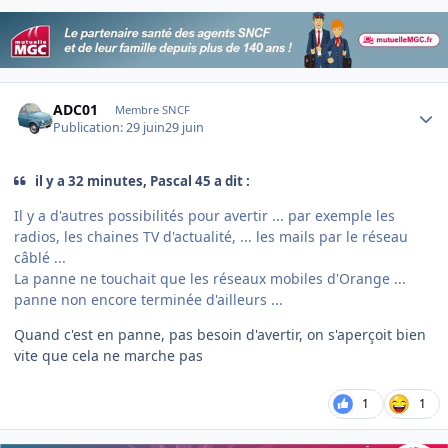
Author stats
ADC01
Membre SNCF
Publication:
29 juin
29 juin
il y a 32 minutes, Pascal 45 a dit :
Il y a d'autres possibilités pour avertir ... par exemple les
radios, les chaines TV d'actualité, ... les mails par le réseau
câblé ...
La panne ne touchait que les réseaux mobiles d'Orange ...
panne non encore terminée d'ailleurs ...
Quand c'est en panne, pas besoin d'avertir, on s'aperçoit bien
vite que cela ne marche pas
1
1