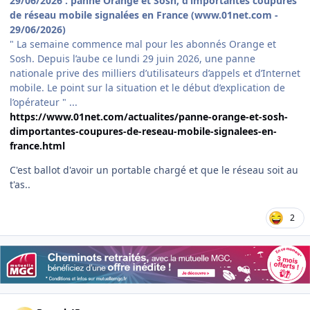
29/06/2026 : panne Orange et Sosh, d’importantes coupures
de réseau mobile signalées en France (www.01net.com -
29/06/2026)
" La semaine commence mal pour les abonnés Orange et
Sosh. Depuis l’aube ce lundi 29 juin 2026, une panne
nationale prive des milliers d’utilisateurs d’appels et d’Internet
mobile. Le point sur la situation et le début d’explication de
l’opérateur " ...
https://www.01net.com/actualites/panne-orange-et-sosh-
dimportantes-coupures-de-reseau-mobile-signalees-en-
france.html
C'est ballot d'avoir un portable chargé et que le réseau soit au
t'as..
2
Author stats