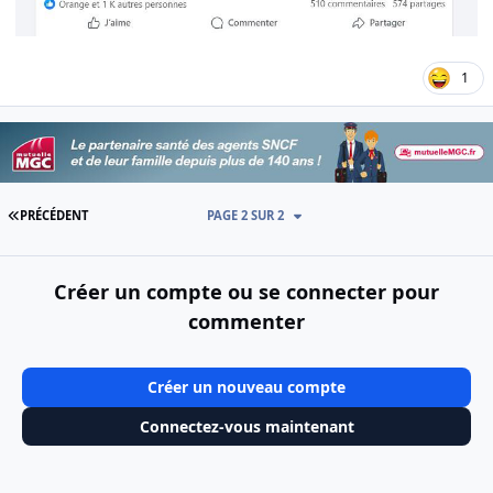
1
PREMIÈRE PAGE
PRÉCÉDENT
PAGE 2 SUR 2
Créer un compte ou se connecter pour
commenter
Créer un nouveau compte
Connectez-vous maintenant