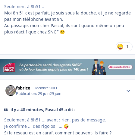
Seulement à 8h51 ..
Moi 8h 51 c'est parfait, je suis sous la douche, et je ne regarde
pas mon téléphone avant 9h.
Au passage, mon cher Pascal, ils sont quand même un peu
plus réactif que chez SNCF
😉
1
Author stats
fabrice
Membre SNCF
Publication:
29 juin
29 juin
il y a 48 minutes, Pascal 45 a dit :
Seulement à 8h51 ... avant : rien, pas de message.
Je confirme ... des rigolos ! ...
🤪
Si le reseau est en caraf, comment peuvent-ils faire ?