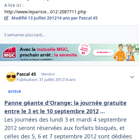
A lire ici :
http://www.leparisie...012-2087711.php
Modifié
13 juillet 2012
14 ans
par Pascal 45
3 semaines plus tard...
Author stats
Pascal 45
Membre
Publication:
31 juillet 2012
14 ans
AUTEUR
Panne géante d'Orange: la journée gratuite
entre le 3 et le 10 septembre 2012
...
Les journées des lundi 3 et mardi 4 septembre
2012 seront réservées aux forfaits bloqués, et
celles des 5, 6 et 7 septembre 2012 sont dédiées