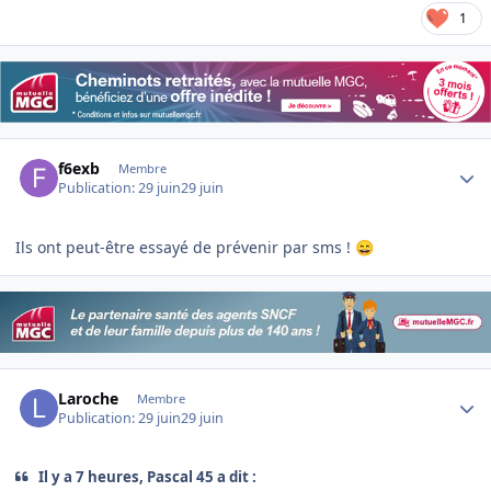
1
Author stats
f6exb
Membre
Publication:
29 juin
29 juin
Ils ont peut-être essayé de prévenir par sms !
😄
Author stats
Laroche
Membre
Publication:
29 juin
29 juin
Il y a 7 heures, Pascal 45 a dit :