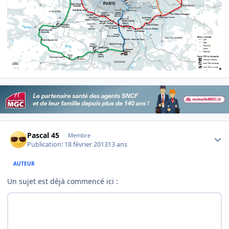
Author stats
Pascal 45
Membre
Publication:
18 février 2013
13 ans
AUTEUR
Un sujet est déjà commencé ici :