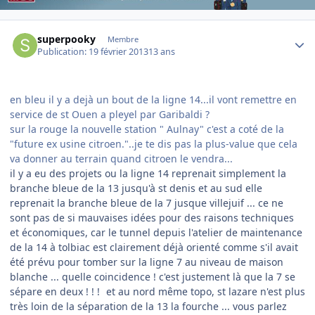
Author stats
superpooky
Membre
Publication:
19 février 2013
13 ans
en bleu il y a dejà un bout de la ligne 14...il vont remettre en
service de st Ouen a pleyel par Garibaldi ?
sur la rouge la nouvelle station " Aulnay" c'est a coté de la
"future ex usine citroen."..je te dis pas la plus-value que cela
va donner au terrain quand citroen le vendra...
il y a eu des projets ou la ligne 14 reprenait simplement la
branche bleue de la 13 jusqu'à st denis et au sud elle
reprenait la branche bleue de la 7 jusque villejuif ... ce ne
sont pas de si mauvaises idées pour des raisons techniques
et économiques, car le tunnel depuis l'atelier de maintenance
de la 14 à tolbiac est clairement déjà orienté comme s'il avait
été prévu pour tomber sur la ligne 7 au niveau de maison
blanche ... quelle coincidence ! c'est justement là que la 7 se
sépare en deux ! ! !
et au nord même topo, st lazare n'est plus
très loin de la séparation de la 13 la fourche ... vous parlez