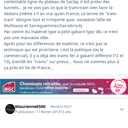
contestable ligne du plateau de Saclay, il est prévu des
tunnels... Je ne vois pas ce que le tram-train vien faire là-
dedans (même s'il en vrai qu'en France, ce terme de "tram-
train" désigne tout et n'importe quoi, exception faîte de
Mulhouse et Sarreguemines/Sarrebrück)
Par contre du matériel type à petit gabarit type VAL ce n'est
pas une mauvaise idée.
Après pour les différences de matériel, ce n'est pas la
technique qui est prioritaire, c'est la politique (ou le
commercial). Il y a déjà des trams fer à gabarit différent (T2 et
T3), bientôt les "trams" sur pneus... Nous ne sommes plus à
ça près en Ile de France...
Author stats
Maurienne6500
Membre SNCF
Publication:
17 février 2013
13 ans