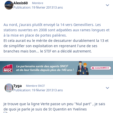
Alexis60
Membre
Publication:
19 février 2013
13 ans
Au nord, j'aurais plutôt envoyé la 14 vers Genevilliers. Les
stations ouvertes en 2008 sont adpatées aux rames longues et
à la mise en place de portes palières.
Et cela aurait eu le mérite de dessaturer durablement la 13 et
de simplifier son exploitation en reprenant l'une de ses
branches mais bon... le STIF en a décidé autrement.
Author stats
Tyga
Membre SNCF
Publication:
19 février 2013
13 ans
Je trouve que la ligne Verte passe un peu "Nul part" , je sais
de quoi je parle je suis de St Quentin en Yvelines