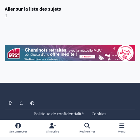
Aller sur la liste des sujets
Light Mode
Dark Mode
System Preference
Politique de confidentialité
Cookies
www.cheminots.net - Forum Libre depuis 2003
Powered by
Invision Community
Se connecter
S’inscrire
Rechercher
Menu