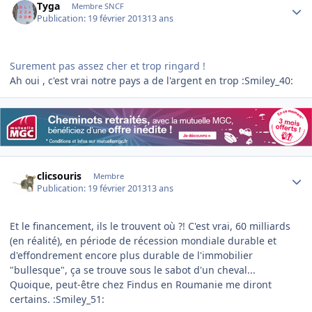
Tyga
Membre SNCF
Publication:
19 février 2013
13 ans
Surement pas assez cher et trop ringard !
Ah oui , c'est vrai notre pays a de l'argent en trop :Smiley_40:
Author stats
clicsouris
Membre
Publication:
19 février 2013
13 ans
Et le financement, ils le trouvent où ?! C'est vrai, 60 milliards
(en réalité), en période de récession mondiale durable et
d'effondrement encore plus durable de l'immobilier
"bullesque", ça se trouve sous le sabot d'un cheval...
Quoique, peut-être chez Findus en Roumanie me diront
certains. :Smiley_51: