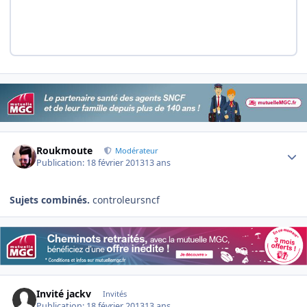
Author stats
Roukmoute
Modérateur
Publication:
18 février 2013
13 ans
Sujets combinés.
controleursncf
Invité jackv
Invités
Publication:
18 février 2013
13 ans