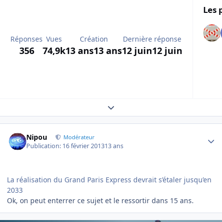
Les 
Réponses
Vues
Création
Dernière réponse
356
74,9k
13 ans
13 ans
12 juin
12 juin
Expand topic overview
Author stats
Nipou
Modérateur
Publication:
16 février 2013
13 ans
La réalisation du Grand Paris Express devrait s’étaler jusqu’en
2033
Ok, on peut enterrer ce sujet et le ressortir dans 15 ans.