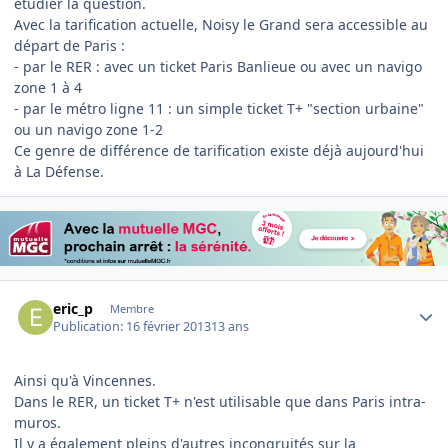
étudier la question.
Avec la tarification actuelle, Noisy le Grand sera accessible au
départ de Paris :
- par le RER : avec un ticket Paris Banlieue ou avec un navigo
zone 1 à 4
- par le métro ligne 11 : un simple ticket T+ "section urbaine"
ou un navigo zone 1-2
Ce genre de différence de tarification existe déjà aujourd'hui
à La Défense.
Author stats
eric_p
Membre
Publication:
16 février 2013
13 ans
Ainsi qu'à Vincennes.
Dans le RER, un ticket T+ n'est utilisable que dans Paris intra-
muros.
Il y a également pleins d'autres incongruités sur la