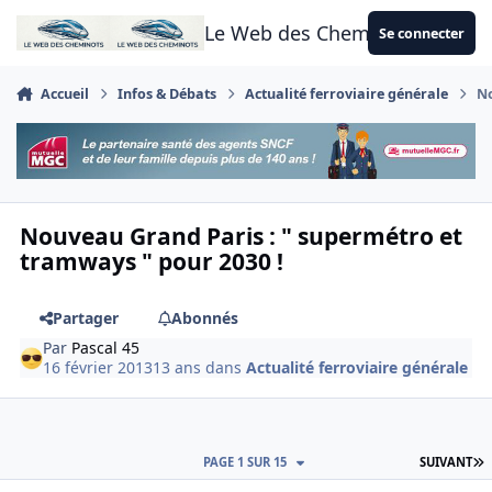
Aller au contenu
Le Web des Cheminots
Se connecter
Accueil
Infos & Débats
Actualité ferroviaire générale
No
Nouveau Grand Paris : " supermétro et
tramways " pour 2030 !
Partager
Abonnés
Par
Pascal 45
16 février 2013
13 ans
dans
Actualité ferroviaire générale
D
PAGE 1 SUR 15
SUIVANT
Author stats