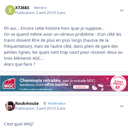
Author stats
X72683
Membre
Publication:
3 avril 2013
13 ans
Eh oui... Encore cette histoire hors quai je suppose...
On va quand même avoir un sérieux problème : d'un côté les
trains doivent être de plus en plus longs (hausse de la
fréquentation), mais de l'autre côté, dans plein de gare des
petites lignes, les quais sont trop court pour recevoir deux ou
trois éléments AGC...
Alors que faire ?
Author stats
Roukmoute
Modérateur
Publication:
3 avril 2013
13 ans
C'est quoi VHQ?