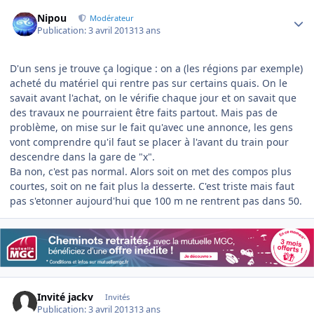
Author stats
Nipou
Modérateur
Publication:
3 avril 2013
13 ans
D'un sens je trouve ça logique : on a (les régions par exemple)
acheté du matériel qui rentre pas sur certains quais. On le
savait avant l'achat, on le vérifie chaque jour et on savait que
des travaux ne pourraient être faits partout. Mais pas de
problème, on mise sur le fait qu'avec une annonce, les gens
vont comprendre qu'il faut se placer à l'avant du train pour
descendre dans la gare de "x".
Ba non, c'est pas normal. Alors soit on met des compos plus
courtes, soit on ne fait plus la desserte. C'est triste mais faut
pas s'etonner aujourd'hui que 100 m ne rentrent pas dans 50.
Invité jackv
Invités
Publication:
3 avril 2013
13 ans