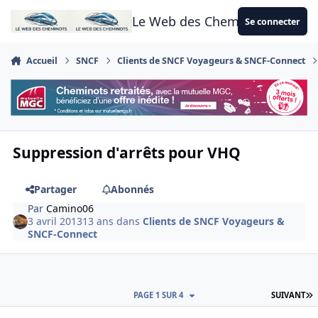
Aller au contenu
Le Web des Cheminots
Se connecter
Accueil
SNCF
Clients de SNCF Voyageurs & SNCF-Connect
Suppression d'arrêts pour VHQ
Partager
Abonnés
Par
Camino06
3 avril 2013
13 ans
dans
Clients de SNCF Voyageurs &
SNCF-Connect
D
PAGE 1 SUR 4
SUIVANT
Author stats