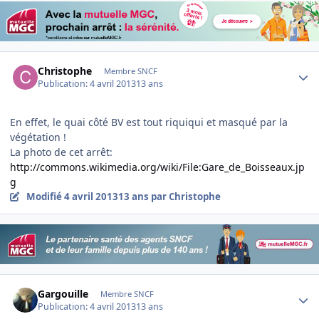
Author stats
Christophe
Membre SNCF
Publication:
4 avril 2013
13 ans
En effet, le quai côté BV est tout riquiqui et masqué par la
végétation !
La photo de cet arrêt:
http://commons.wikimedia.org/wiki/File:Gare_de_Boisseaux.jp
g
Modifié
4 avril 2013
13 ans
par Christophe
Author stats
Gargouille
Membre SNCF
Publication:
4 avril 2013
13 ans