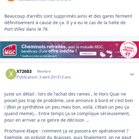
Beaucoup d'arrêts sont supprimés ainsi et des gares ferment
définitivement à cause de ça. Il y a eu le cas de la halte de
Port Villez dans le 78.
Author stats
X72683
Membre
Publication:
3 avril 2013
13 ans
Juste un détail : lors de l'achat des rames , le Hors Quai ne
posait pas trop de problème, une annonce à bord et c'est bon
! (Bon je synthétise un peu mais bon, voilà, c'était un peu ça
quand meme)... Entre temps ça se complique sérieusement,
pour en arriver a ce genre de décision ...
Prochaine étape : comment ça se passera en opérationnel ?
Exemple, on prévoit du 8caisses, puis finalement, on ne peut