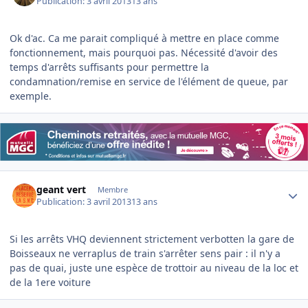
Publication:
3 avril 2013
13 ans
Ok d'ac. Ca me parait compliqué à mettre en place comme
fonctionnement, mais pourquoi pas. Nécessité d'avoir des
temps d'arrêts suffisants pour permettre la
condamnation/remise en service de l'élément de queue, par
exemple.
Author stats
geant vert
Membre
Publication:
3 avril 2013
13 ans
Si les arrêts VHQ deviennent strictement verbotten la gare de
Boisseaux ne verraplus de train s'arrêter sens pair : il n'y a
pas de quai, juste une espèce de trottoir au niveau de la loc et
de la 1ere voiture