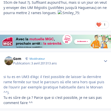
55cm de haut ?). Suffisant aujourd'hui, mais si un jour on veut
y envoyer des UM Régiolis (justifiées jusqu'à Haguenau) on ne
pourra mettre 2 rames longues.
1
Author stats
Gom
Modérateur
Publication:
3 avril 2013
13 ans
si tu es en UM3 d'Agc il t'est possible de laisser la dernière
rame fermée sur tout le parcours où elle sera hors quai puis
de l'ouvrir par exemple (pratique habituelle dans le Morvan
^^).
Tu es sûre de ça ? Parce que si c'est possible, je ne sais pas
comment faire ^^