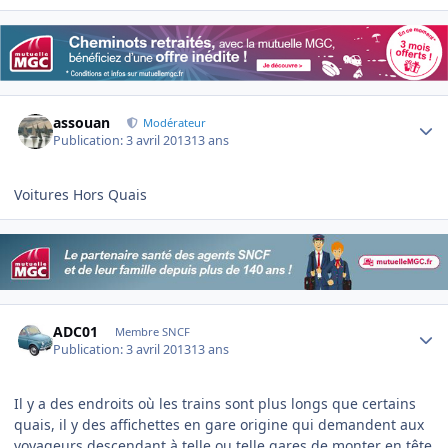
Author stats
assouan
Modérateur
Publication:
3 avril 2013
13 ans
Voitures Hors Quais
Author stats
ADC01
Membre SNCF
Publication:
3 avril 2013
13 ans
Il y a des endroits où les trains sont plus longs que certains
quais, il y des affichettes en gare origine qui demandent aux
voyageurs descendant à telle ou telle gares de monter en tête