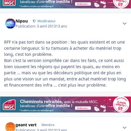
Author stats
Nipou
Modérateur
Publication:
3 avril 2013
13 ans
RFF n'a pas tort dans sa position : les quais existent et on une
certaine longueur. Si tu t'amuses à acheter du matériel trop
long, c'est ton problème.
Bon c'est la version simplifiée car dans les faits, ce sont aussi
bien souvent les régions qui payent les quais, au moins en
partie ... mais vu que les décideurs politique ont de plus en
plus une vision sur un mandat, entre achat matériel trop long
et financement des infra ... c'est plus leur problème.
Author stats
geant vert
Membre
Publication:
3 avril 2013
13 ans