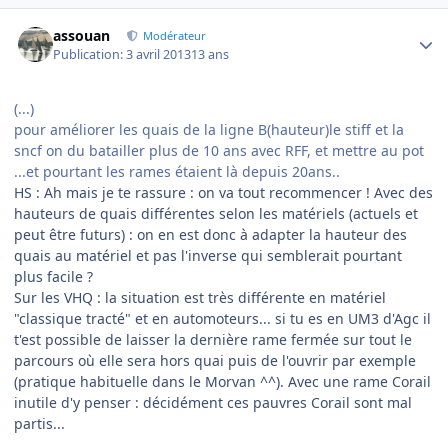
Author stats
assouan
Modérateur
Publication:
3 avril 2013
13 ans
(...)
pour améliorer les quais de la ligne B(hauteur)le stiff et la
sncf on du batailler plus de 10 ans avec RFF, et mettre au pot
...et pourtant les rames étaient là depuis 20ans..
HS : Ah mais je te rassure : on va tout recommencer ! Avec des
hauteurs de quais différentes selon les matériels (actuels et
peut être futurs) : on en est donc à adapter la hauteur des
quais au matériel et pas l'inverse qui semblerait pourtant
plus facile ?
Sur les VHQ : la situation est très différente en matériel
"classique tracté" et en automoteurs... si tu es en UM3 d'Agc il
t'est possible de laisser la dernière rame fermée sur tout le
parcours où elle sera hors quai puis de l'ouvrir par exemple
(pratique habituelle dans le Morvan ^^). Avec une rame Corail
inutile d'y penser : décidément ces pauvres Corail sont mal
partis...