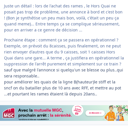
Juste un détail : lors de l'achat des rames , le Hors Quai ne
posait pas trop de problème, une annonce à bord et c'est bon
! (Bon je synthétise un peu mais bon, voilà, c'était un peu ça
quand meme)... Entre temps ça se complique sérieusement,
pour en arriver a ce genre de décision ...
Prochaine étape : comment ça se passera en opérationnel ?
Exemple, on prévoit du 8caisses, puis finalement, on ne peut
rien envoyer d'autres que du 9 caisses, soit 1 caisses Hors
Quai dans une gare... A terme , ça justifiera en opérationnel la
suppression de l'arrêt purement et simplement sur ce train ?
sauf que malgré l'annonce si quelqu'un se blesse ou plus..qui
sera responsable..
pour améliorer les quais de la ligne B(hauteur)le stiff et la
sncf on du batailler plus de 10 ans avec RFF, et mettre au pot
...et pourtant les rames étaient là depuis 20ans..
Author stats