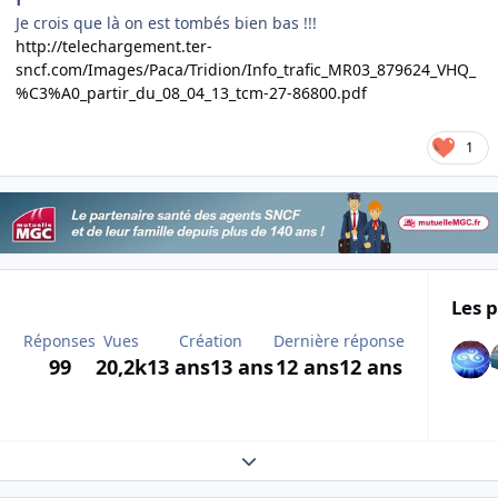
Je crois que là on est tombés bien bas !!!
http://telechargement.ter-
sncf.com/Images/Paca/Tridion/Info_trafic_MR03_879624_VHQ_
%C3%A0_partir_du_08_04_13_tcm-27-86800.pdf
1
Les p
Réponses
Vues
Création
Dernière réponse
99
20,2k
13 ans
13 ans
12 ans
12 ans
Expand topic overview