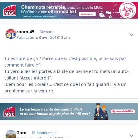
Author stats
zoom 45
Membre
Publication:
3 avril 2013
13 ans
Tu es sûre de ça ? Parce que si c'est possible, je ne sais pas
comment faire ^^
Tu verouilles les portes a la cle de berne et tu mets un auto-
collant "Acces interdit".
Idem pour les Corails....C'est ce que l'on fait quand il y a un
probleme sur la voiture.
Author stats
Gom
Modérateur