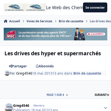
Aller au contenu
Le Web des Cheminots
Se connecter
Accueil
Voies de Services
Brin de causette
Les drives de
Les drives des hyper et supermarchés
Partager
Abonnés
Par
Greg4546
18 mai 2013
13 ans
dans
Brin de causette
D
PAGE 1 SUR 4
SUIVANT
Author stats
Greg4546
Membre
Publication:
18 mai 2013
13 ans