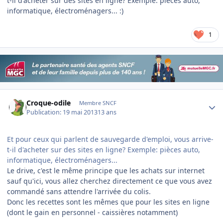
t-il d'acheter sur des sites en ligne? Exemple: pièces auto,
informatique, électroménagers... :)
1
Author stats
Croque-odile
Membre SNCF
Publication:
19 mai 2013
13 ans
Et pour ceux qui parlent de sauvegarde d'emploi, vous arrive-
t-il d'acheter sur des sites en ligne? Exemple: pièces auto,
informatique, électroménagers...
Le drive, c'est le même principe que les achats sur internet
sauf qu'ici, vous allez cherchez directement ce que vous avez
commandé sans attendre l'arrivée du colis.
Donc les recettes sont les mêmes que pour les sites en ligne
(dont le gain en personnel - caissières notamment)