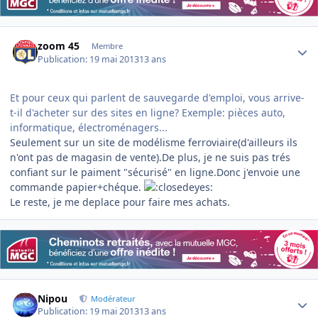
Author stats
zoom 45
Membre
Publication:
19 mai 2013
13 ans
Et pour ceux qui parlent de sauvegarde d'emploi, vous arrive-
t-il d'acheter sur des sites en ligne? Exemple: pièces auto,
informatique, électroménagers...
Seulement sur un site de modélisme ferroviaire(d'ailleurs ils
n'ont pas de magasin de vente).De plus, je ne suis pas trés
confiant sur le paiment "sécurisé" en ligne.Donc j'envoie une
commande papier+chéque.
Le reste, je me deplace pour faire mes achats.
Author stats
Nipou
Modérateur
Publication:
19 mai 2013
13 ans