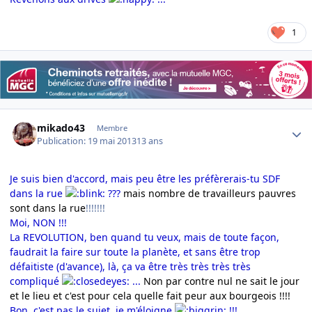
1
Author stats
mikado43
Membre
Publication:
19 mai 2013
13 ans
Je suis bien d'accord, mais peu être les préfèrerais-tu SDF
dans la rue
???
mais nombre de travailleurs pauvres
sont dans la rue
!!!!!!!
Moi, NON !!!
La REVOLUTION, ben quand tu veux, mais de toute façon,
faudrait la faire sur toute la planète, et sans être trop
défaitiste (d'avance), là, ça va être très très très très
compliqué
...
Non par contre nul ne sait le jour
et le lieu et c'est pour cela quelle fait peur aux bourgeois !!!!
Bon, c'est pas le sujet, je m'éloigne
!!!