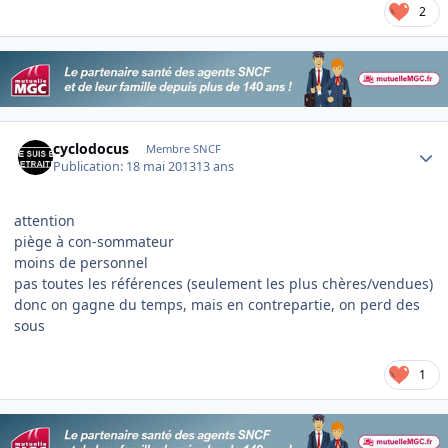
2
Author stats
cyclodocus
Membre SNCF
Publication:
18 mai 2013
13 ans
attention
piège à con-sommateur
moins de personnel
pas toutes les références (seulement les plus chères/vendues)
donc on gagne du temps, mais en contrepartie, on perd des
sous
1