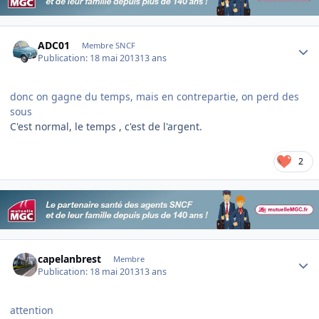
Author stats
ADC01
Membre SNCF
Publication:
18 mai 2013
13 ans
donc on gagne du temps, mais en contrepartie, on perd des
sous
C'est normal, le temps , c'est de l'argent.
2
Author stats
capelanbrest
Membre
Publication:
18 mai 2013
13 ans
attention