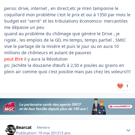
perso: drive, internet , en direct,etc je m'en tamponne le
coquillard mon probléme c'est le prix et oui à 1350 par mois le
budget est "serré" et les tribulations économico- mercantiles
me dépasse un peu
quand au probléme du chômage que génère le Drive , je
rigole , les emplois de la GD, mi-temps, temps partiel , SMIC
vive le partage de la misère et puis le jour ou on aura 10
millions de chômeurs et autant de pauvres
peut être
il y aura la Révolution
ps: j’achète la douzaine d’œufs à 2,50 e poules au grains en
plein air comme quoi c'est posible mais pas chez les voleurs!!!!
1
Author stats
Bearcat
Membre
Publication:
19 mai 2013
13 ans