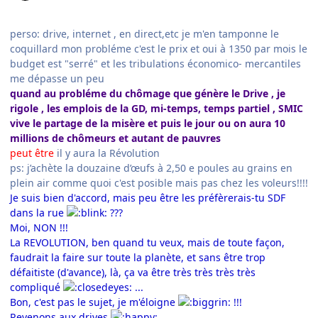
perso: drive, internet , en direct,etc je m'en tamponne le
coquillard mon probléme c'est le prix et oui à 1350 par mois le
budget est "serré" et les tribulations économico- mercantiles
me dépasse un peu
quand au probléme du chômage que génère le Drive , je
rigole , les emplois de la GD, mi-temps, temps partiel , SMIC
vive le partage de la misère et puis le jour ou on aura 10
millions de chômeurs et autant de pauvres
peut être
il y aura la Révolution
ps: j’achète la douzaine d’œufs à 2,50 e poules au grains en
plein air comme quoi c'est posible mais pas chez les voleurs!!!!
Je suis bien d'accord, mais peu être les préfèrerais-tu SDF
dans la rue
???
Moi, NON !!!
La REVOLUTION, ben quand tu veux, mais de toute façon,
faudrait la faire sur toute la planète, et sans être trop
défaitiste (d'avance), là, ça va être très très très très
compliqué
...
Bon, c'est pas le sujet, je m'éloigne
!!!
Revenons aux drives
...