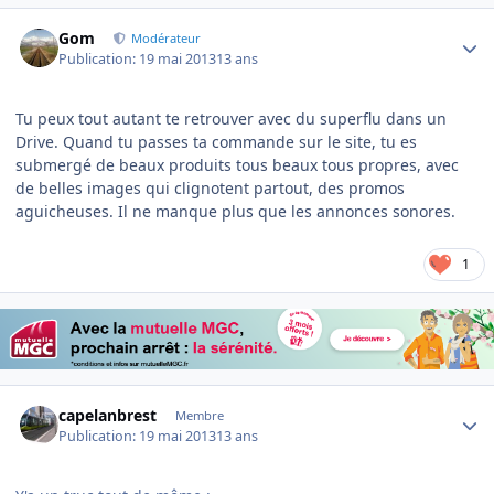
Author stats
Gom
Modérateur
Publication:
19 mai 2013
13 ans
Tu peux tout autant te retrouver avec du superflu dans un
Drive. Quand tu passes ta commande sur le site, tu es
submergé de beaux produits tous beaux tous propres, avec
de belles images qui clignotent partout, des promos
aguicheuses. Il ne manque plus que les annonces sonores.
1
Author stats
capelanbrest
Membre
Publication:
19 mai 2013
13 ans