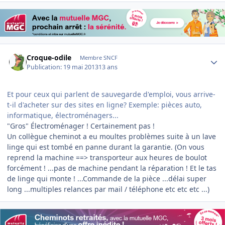
Author stats
Croque-odile
Membre SNCF
Publication:
19 mai 2013
13 ans
Et pour ceux qui parlent de sauvegarde d'emploi, vous arrive-
t-il d'acheter sur des sites en ligne? Exemple: pièces auto,
informatique, électroménagers...
"Gros" Électroménager ! Certainement pas !
Un collègue cheminot a eu moultes problèmes suite à un lave
linge qui est tombé en panne durant la garantie. (On vous
reprend la machine ==> transporteur aux heures de boulot
forcément ! ...pas de machine pendant la réparation ! Et le tas
de linge qui monte ! ...Commande de la pièce ...délai super
long ...multiples relances par mail / téléphone etc etc etc ...)