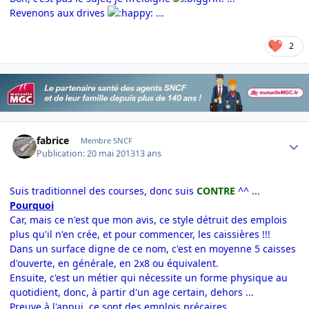
Revenons aux drives
...
2
Author stats
fabrice
Membre SNCF
Publication:
20 mai 2013
13 ans
Suis traditionnel des courses, donc suis
CONTRE
^^ ...
Pourquoi
Car, mais ce n'est que mon avis, ce style détruit des emplois
plus qu'il n'en crée, et pour commencer, les caissières !!!
Dans un surface digne de ce nom, c'est en moyenne 5 caisses
d'ouverte, en générale, en 2x8 ou équivalent.
Ensuite, c'est un métier qui nécessite un forme physique au
quotidient, donc, à partir d'un age certain, dehors ...
Preuve à l'appui, ce sont des emplois précaires ...