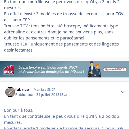
En tant que contrôleuse je peux vous dire qu'il y a 2 poids 2
mesures.
En effet il existe 2 modèles de trousse de secours, 1 pour TGV
et 1 pour TER.
Trousse TGV : tensiomètre, stéthoscope, médicaments type
adrénaline et d'autres dont je ne me souviens plus, sans
oublier les pansements et le paracétamol.
Trousse TER : uniquement des pansements et des lingettes
désinfectantes.
Author stats
fabrice
Membre SNCF
Publication:
31 juillet 2013
13 ans
Bonjour à tous,
En tant que contrôleuse je peux vous dire qu'il y a 2 poids 2
mesures.
En effet il existe 2 modèles de trousse de secours, 1 pour TGV