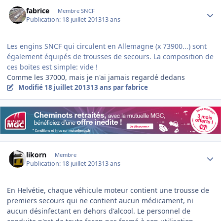
Author stats
fabrice
Membre SNCF
Publication:
18 juillet 2013
13 ans
Les engins SNCF qui circulent en Allemagne (x 73900...) sont
également équipés de trousses de secours. La composition de
ces boites est simple: vide !
Comme les 37000, mais je n'ai jamais regardé dedans
Modifié
18 juillet 2013
13 ans
par fabrice
Author stats
likorn
Membre
Publication:
18 juillet 2013
13 ans
En Helvétie, chaque véhicule moteur contient une trousse de
premiers secours qui ne contient aucun médicament, ni
aucun désinfectant en dehors d'alcool. Le personnel de