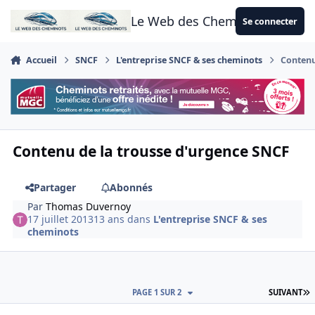
Aller au contenu
Le Web des Cheminots
Se connecter
Accueil
SNCF
L'entreprise SNCF & ses cheminots
Contenu
Contenu de la trousse d'urgence SNCF
Partager
Abonnés
Par
Thomas Duvernoy
17 juillet 2013
13 ans
dans
L'entreprise SNCF & ses
cheminots
D
PAGE 1 SUR 2
SUIVANT
Author stats