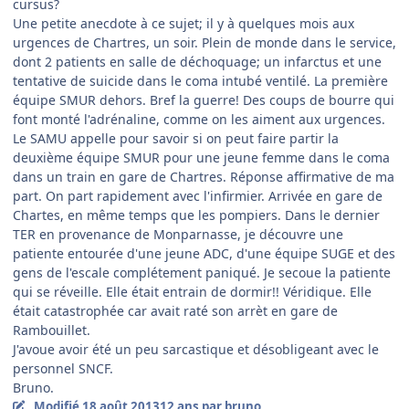
cursus?
Une petite anecdote à ce sujet; il y à quelques mois aux
urgences de Chartres, un soir. Plein de monde dans le service,
dont 2 patients en salle de déchoquage; un infarctus et une
tentative de suicide dans le coma intubé ventilé. La première
équipe SMUR dehors. Bref la guerre! Des coups de bourre qui
font monté l'adrénaline, comme on les aiment aux urgences.
Le SAMU appelle pour savoir si on peut faire partir la
deuxième équipe SMUR pour une jeune femme dans le coma
dans un train en gare de Chartres. Réponse affirmative de ma
part. On part rapidement avec l'infirmier. Arrivée en gare de
Chartes, en même temps que les pompiers. Dans le dernier
TER en provenance de Monparnasse, je découvre une
patiente entourée d'une jeune ADC, d'une équipe SUGE et des
gens de l'escale complétement paniqué. Je secoue la patiente
qui se réveille. Elle était entrain de dormir!! Véridique. Elle
était catastrophée car avait raté son arrèt en gare de
Rambouillet.
J'avoue avoir été un peu sarcastique et désobligeant avec le
personnel SNCF.
Bruno.
Modifié
18 août 2013
12 ans
par bruno