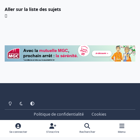
Aller sur la liste des sujets
Light Mode
Dark Mode
System Preference
Politique de confidentialité
Cookies
www.cheminots.net - Forum Libre depuis 2003
Powered by
Invision Community
Se connecter
S’inscrire
Rechercher
Menu