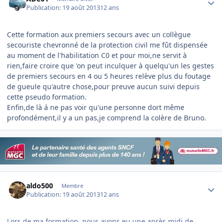
Publication:
19 août 2013
12 ans
Cette formation aux premiers secours avec un collègue
secouriste chevronné de la protection civil me fût dispensée
au moment de l'habilitation C0 et pour moi,ne servit à
rien,faire croire que 'on peut inculquer à quelqu'un les gestes
de premiers secours en 4 ou 5 heures relève plus du foutage
de gueule qu'autre chose,pour preuve aucun suivi depuis
cette pseudo formation.
Enfin,de là á ne pas voir qu'une personne dort même
profondément,il y a un pas,je comprend la colère de Bruno.
Author stats
aldo500
Membre
Publication:
19 août 2013
12 ans
Lors de ma formation, nous avons eu une après midi de