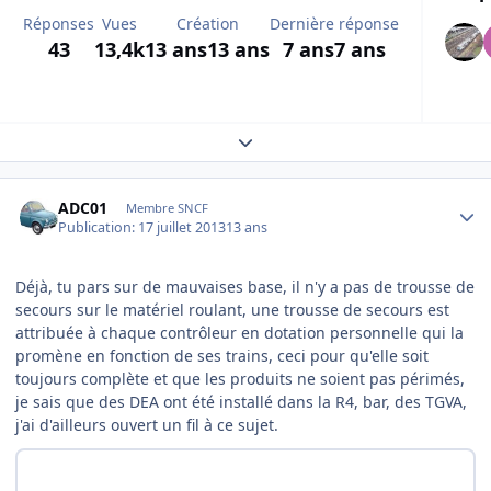
Réponses
Vues
Création
Dernière réponse
43
13,4k
13 ans
13 ans
7 ans
7 ans
Expand topic overview
Author stats
ADC01
Membre SNCF
Publication:
17 juillet 2013
13 ans
Déjà, tu pars sur de mauvaises base, il n'y a pas de trousse de
secours sur le matériel roulant, une trousse de secours est
attribuée à chaque contrôleur en dotation personnelle qui la
promène en fonction de ses trains, ceci pour qu'elle soit
toujours complète et que les produits ne soient pas périmés,
je sais que des DEA ont été installé dans la R4, bar, des TGVA,
j'ai d'ailleurs ouvert un fil à ce sujet.