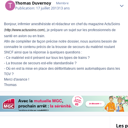
Thomas Duvernoy
Membre
Publication:
17 juillet 2013
13 ans
Bonjour, infirmier anesthésiste et rédacteur en chef du magazine ActuSoins
(
http://www.actusoins.com
), je prépare un sujet sur les professionnels de
santé en avion ou en train.
Afin de compléter de façon précise notre dossier, nous aurions besoin de
connaitre le contenu précis de la trousse de secours du matériel roulant
SNCF ainsi que la réponse à quelques questions :
- Ce matériel est-il présent sur tous les types de trains ?
- La trousse de secours est-elle standardisée ?
- Où en est la mise en place des défibrillateurs semi automatiques dans les
TGV ?
Merci d'avance !
Thomas
Les p