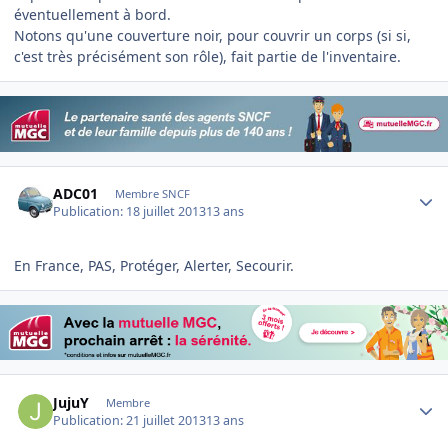
éventuellement à bord.
Notons qu'une couverture noir, pour couvrir un corps (si si,
c'est très précisément son rôle), fait partie de l'inventaire.
Author stats
ADC01
Membre SNCF
Publication:
18 juillet 2013
13 ans
En France, PAS, Protéger, Alerter, Secourir.
Author stats
JujuY
Membre
Publication:
21 juillet 2013
13 ans