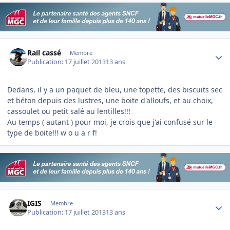
Author stats
Rail cassé
Membre
Publication:
17 juillet 2013
13 ans
Dedans, il y a un paquet de bleu, une topette, des biscuits sec
et béton depuis des lustres, une boite d'alloufs, et au choix,
cassoulet ou petit salé au lentilles!!!
Au temps ( autant ) pour moi, je crois que j'ai confusé sur le
type de boite!!! w o u a r f!
Author stats
IGIS
Membre
Publication:
17 juillet 2013
13 ans