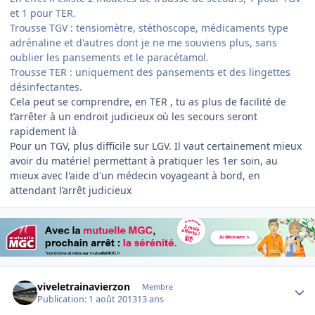
et 1 pour TER.
Trousse TGV : tensiomètre, stéthoscope, médicaments type
adrénaline et d'autres dont je ne me souviens plus, sans
oublier les pansements et le paracétamol.
Trousse TER : uniquement des pansements et des lingettes
désinfectantes.
Cela peut se comprendre, en TER , tu as plus de facilité de
t’arrêter à un endroit judicieux où les secours seront
rapidement là
Pour un TGV, plus difficile sur LGV. Il vaut certainement mieux
avoir du matériel permettant à pratiquer les 1er soin, au
mieux avec l'aide d'un médecin voyageant à bord, en
attendant l’arrêt judicieux
Author stats
viveletrainavierzon
Membre
Publication:
1 août 2013
13 ans