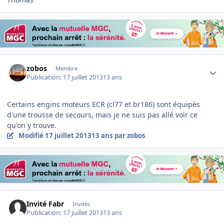
Author stats
zobos
Membre
Publication:
17 juillet 2013
13 ans
Certains engins moteurs ECR (cl77 et br186) sont équipés
d'une trousse de secours, mais je ne suis pas allé voir ce
qu'on y trouve.
Modifié
17 juillet 2013
13 ans
par zobos
Invité Fabr
Invités
Publication:
17 juillet 2013
13 ans