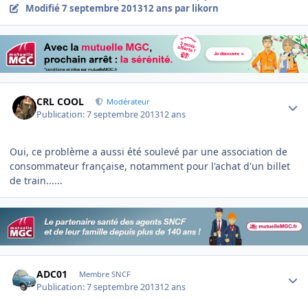
Modifié
7 septembre 2013
12 ans
par likorn
Author stats
CRL COOL
Modérateur
Publication:
7 septembre 2013
12 ans
Oui, ce problème a aussi été soulevé par une association de
consommateur française, notamment pour l'achat d'un billet
de train......
Author stats
ADC01
Membre SNCF
Publication:
7 septembre 2013
12 ans