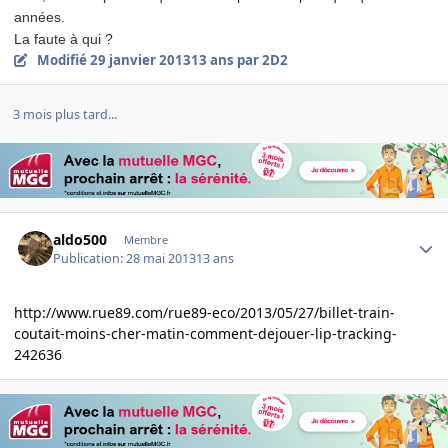
années.
La faute à qui ?
Modifié
29 janvier 2013
13 ans
par 2D2
3 mois plus tard...
Author stats
aldo500
Membre
Publication:
28 mai 2013
13 ans
http://www.rue89.com/rue89-eco/2013/05/27/billet-train-
coutait-moins-cher-matin-comment-dejouer-lip-tracking-
242636