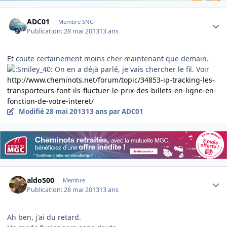
Author stats
ADC01
Membre SNCF
Publication:
28 mai 2013
13 ans
Et coute certainement moins cher maintenant que demain.
On en a déjà parlé, je vais chercher le fil. Voir
http://www.cheminots.net/forum/topic/34853-ip-tracking-les-
transporteurs-font-ils-fluctuer-le-prix-des-billets-en-ligne-en-
fonction-de-votre-interet/
Modifié
28 mai 2013
13 ans
par ADC01
Author stats
aldo500
Membre
Publication:
28 mai 2013
13 ans
Ah ben, j'ai du retard.