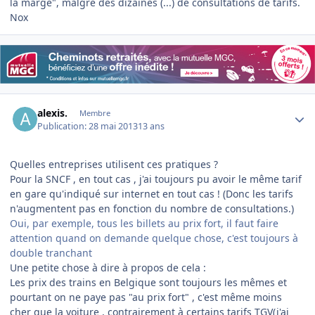
la marge", malgré des dizaines (...) de consultations de tarifs.
Nox
Author stats
alexis.
Membre
Publication:
28 mai 2013
13 ans
Quelles entreprises utilisent ces pratiques ?
Pour la SNCF , en tout cas , j'ai toujours pu avoir le même tarif
en gare qu'indiqué sur internet en tout cas ! (Donc les tarifs
n'augmentent pas en fonction du nombre de consultations.)
Oui, par exemple, tous les billets au prix fort, il faut faire
attention quand on demande quelque chose, c'est toujours à
double tranchant
Une petite chose à dire à propos de cela :
Les prix des trains en Belgique sont toujours les mêmes et
pourtant on ne paye pas "au prix fort" , c'est même moins
cher que la voiture , contrairement à certains tarifs TGV(j'ai