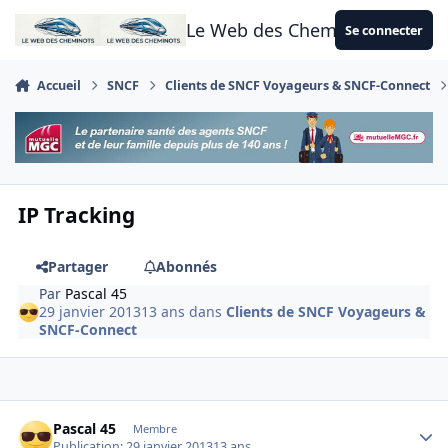
Aller au contenu
Le Web des Cheminots
Se connecter
Accueil
SNCF
Clients de SNCF Voyageurs & SNCF-Connect
IP Tracking
Partager
Abonnés
Par
Pascal 45
29 janvier 2013
13 ans
dans
Clients de SNCF Voyageurs &
SNCF-Connect
Author stats
Pascal 45
Membre
Publication:
29 janvier 2013
13 ans