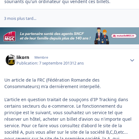
souriants qu'un ordinateur qui vendent ces billets.
3 mois plus tard...
Author stats
likorn
Membre
Publication:
7 septembre 2013
12 ans
Un article de la FRC (Fédération Romande des
Consommateurs) m'a dernièrement interpellé.
L'article en question traitait de soupçons d'IP Tracking dans
certains secteurs du e-commerce. Le fonctionnement du
principe est le suivant, vous souhaitez un service tel que
réserver un hôtel, acheter un billet d'avion ou n'importe quel
service. Pour ce faire vous consultez d'abord le site de la
société A, puis vous aller sur le site de la société B,C,D,etc...
pour revenir sur le site de la première société, la A, qui