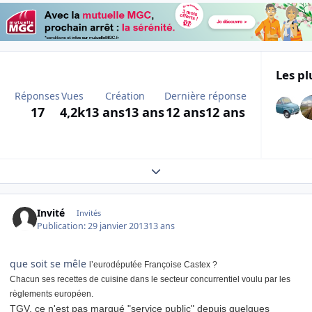
Les pl
Réponses
Vues
Création
Dernière réponse
17
4,2k
13 ans
13 ans
12 ans
12 ans
Expand topic overview
Invité
Invités
Publication:
29 janvier 2013
13 ans
que soit se mêle
l’eurodéputée Françoise Castex ?
Chacun ses recettes de cuisine dans le secteur concurrentiel voulu par les
règlements européen.
TGV, ce n'est pas marqué "service public" depuis quelques