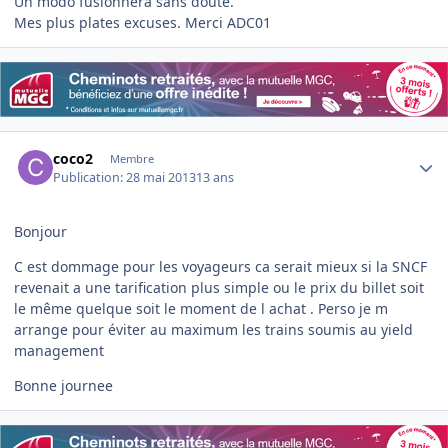
Un modo fusionnera sans doute.
Mes plus plates excuses. Merci ADC01
Author stats
coco2
Membre
Publication:
28 mai 2013
13 ans
Bonjour
C est dommage pour les voyageurs ca serait mieux si la SNCF
revenait a une tarification plus simple ou le prix du billet soit
le même quelque soit le moment de l achat . Perso je m
arrange pour éviter au maximum les trains soumis au yield
management
Bonne journee