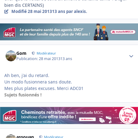
bien dis CERTAINS)
Modifié
28 mai 2013
13 ans
par alexis.
Author stats
Gom
Modérateur
Publication:
28 mai 2013
13 ans
Ah ben, j'ai du retard.
Un modo fusionnera sans doute.
Mes plus plates excuses. Merci ADC01
Sujets fusionnés !
Author stats
assouan
Modérateur