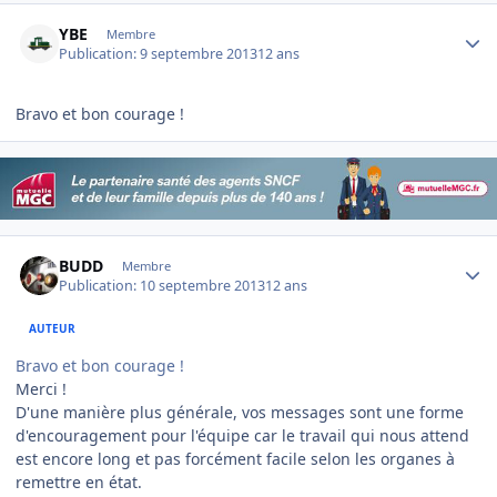
Author stats
YBE
Membre
Publication:
9 septembre 2013
12 ans
Bravo et bon courage !
Author stats
BUDD
Membre
Publication:
10 septembre 2013
12 ans
AUTEUR
Bravo et bon courage !
Merci !
D'une manière plus générale, vos messages sont une forme
d'encouragement pour l'équipe car le travail qui nous attend
est encore long et pas forcément facile selon les organes à
remettre en état.