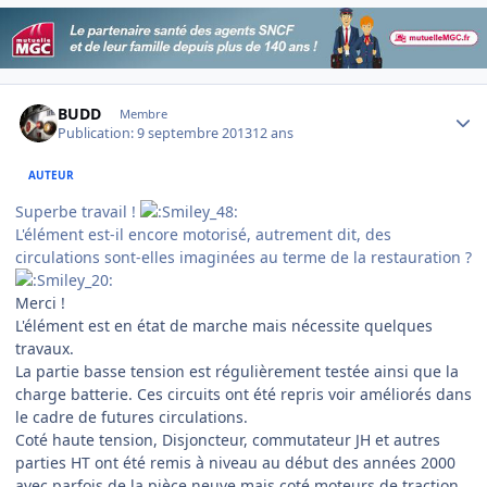
Author stats
BUDD
Membre
Publication:
9 septembre 2013
12 ans
AUTEUR
Superbe travail !
L'élément est-il encore motorisé, autrement dit, des
circulations sont-elles imaginées au terme de la restauration ?
Merci !
L'élément est en état de marche mais nécessite quelques
travaux.
La partie basse tension est régulièrement testée ainsi que la
charge batterie. Ces circuits ont été repris voir améliorés dans
le cadre de futures circulations.
Coté haute tension, Disjoncteur, commutateur JH et autres
parties HT ont été remis à niveau au début des années 2000
avec parfois de la pièce neuve mais coté moteurs de traction