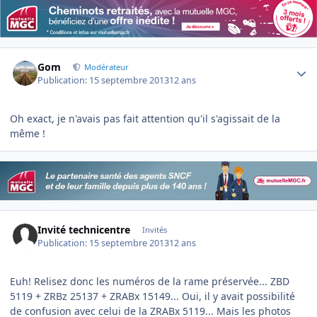
Author stats
Gom
Modérateur
Publication:
15 septembre 2013
12 ans
Oh exact, je n'avais pas fait attention qu'il s'agissait de la
même !
Invité technicentre
Invités
Publication:
15 septembre 2013
12 ans
Euh! Relisez donc les numéros de la rame préservée... ZBD
5119 + ZRBz 25137 + ZRABx 15149... Oui, il y avait possibilité
de confusion avec celui de la ZRABx 5119... Mais les photos