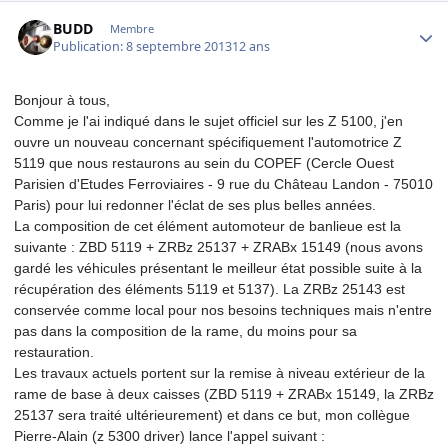
Author stats
BUDD
Membre
Publication:
8 septembre 2013
12 ans
Bonjour à tous,
Comme je l'ai indiqué dans le sujet officiel sur les Z 5100, j'en
ouvre un nouveau concernant spécifiquement l'automotrice Z
5119 que nous restaurons au sein du COPEF (Cercle Ouest
Parisien d'Etudes Ferroviaires - 9 rue du Château Landon - 75010
Paris) pour lui redonner l'éclat de ses plus belles années.
La composition de cet élément automoteur de banlieue est la
suivante : ZBD 5119 + ZRBz 25137 + ZRABx 15149 (nous avons
gardé les véhicules présentant le meilleur état possible suite à la
récupération des éléments 5119 et 5137). La ZRBz 25143 est
conservée comme local pour nos besoins techniques mais n'entre
pas dans la composition de la rame, du moins pour sa
restauration.
Les travaux actuels portent sur la remise à niveau extérieur de la
rame de base à deux caisses (ZBD 5119 + ZRABx 15149, la ZRBz
25137 sera traité ultérieurement) et dans ce but, mon collègue
Pierre-Alain (z 5300 driver) lance l'appel suivant :