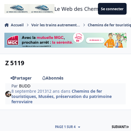
Aller au contenu
Le Web des Cheminots
Se connecter
Accueil
Voir les trains autrement...
Chemins de fer touristi
Z 5119
Partager
Abonnés
Par
BUDD
8 septembre 2013
12 ans
dans
Chemins de fer
touristiques, Musées, préservation du patrimoine
ferroviaire
D
PAGE 1 SUR 4
SUIVANT