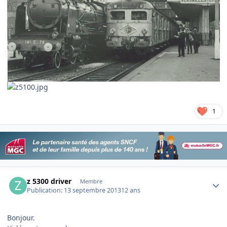
1
Author stats
z 5300 driver
Membre
Publication:
13 septembre 2013
12 ans
Bonjour.