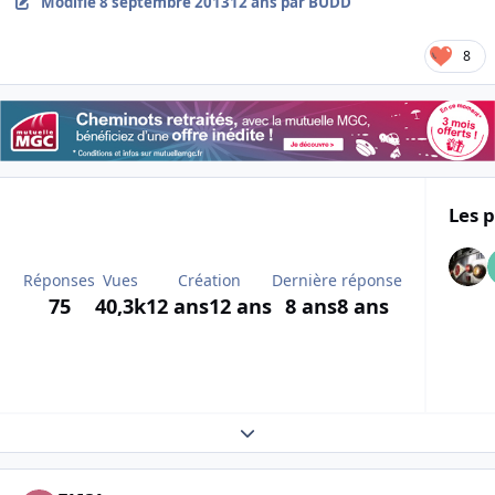
Modifié
8 septembre 2013
12 ans
par BUDD
8
Les p
Réponses
Vues
Création
Dernière réponse
75
40,3k
12 ans
12 ans
8 ans
8 ans
Expand topic overview
Author stats