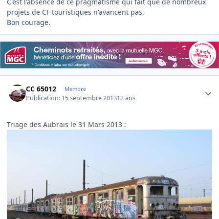
C'est l'absence de ce pragmatisme qui fait que de nombreux
projets de CF touristiques n'avancent pas.
Bon courage.
Author stats
CC 65012
Membre
Publication:
15 septembre 2013
12 ans
Triage des Aubrais le 31 Mars 2013 :