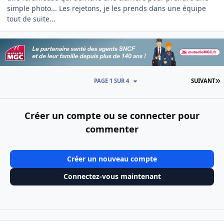
simple photo... Les rejetons, je les prends dans une équipe
tout de suite...
D
PAGE 1 SUR 4
SUIVANT
Créer un compte ou se connecter pour
commenter
Créer un nouveau compte
Connectez-vous maintenant