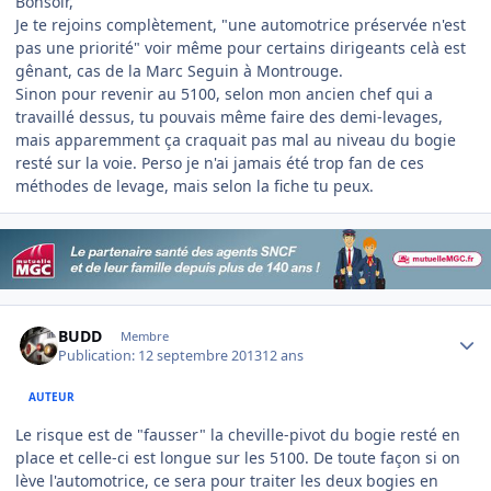
Bonsoir,
Je te rejoins complètement, "une automotrice préservée n'est
pas une priorité" voir même pour certains dirigeants celà est
gênant, cas de la Marc Seguin à Montrouge.
Sinon pour revenir au 5100, selon mon ancien chef qui a
travaillé dessus, tu pouvais même faire des demi-levages,
mais apparemment ça craquait pas mal au niveau du bogie
resté sur la voie. Perso je n'ai jamais été trop fan de ces
méthodes de levage, mais selon la fiche tu peux.
Author stats
BUDD
Membre
Publication:
12 septembre 2013
12 ans
AUTEUR
Le risque est de "fausser" la cheville-pivot du bogie resté en
place et celle-ci est longue sur les 5100. De toute façon si on
lève l'automotrice, ce sera pour traiter les deux bogies en