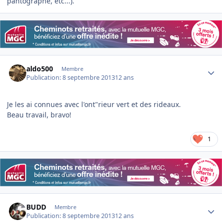
pantographe, etc...).
Author stats
aldo500
Membre
Publication:
8 septembre 2013
12 ans
Je les ai connues avec l'ont"rieur vert et des rideaux.
Beau travail, bravo!
1
Author stats
BUDD
Membre
Publication:
8 septembre 2013
12 ans