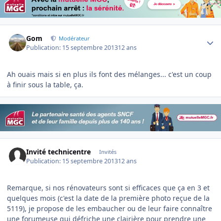
Author stats
Gom
Modérateur
Publication:
15 septembre 2013
12 ans
Ah ouais mais si en plus ils font des mélanges... c'est un coup
à finir sous la table, ça.
Invité technicentre
Invités
Publication:
15 septembre 2013
12 ans
Remarque, si nos rénovateurs sont si efficaces que ça en 3 et
quelques mois (c'est la date de la première photo reçue de la
5119), je propose de les embaucher ou de leur faire connaître
une forumeuse qui défriche une clairière pour prendre une