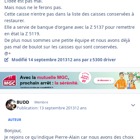
L'idée est pas mal.
Mais nous ne le ferons pas.
Cette caisse n'entre pas dans la liste des caisses conservées à
restaurer.
Elle a servie de banque d'organe avec la Z 5137 pour remettre
en état la Z 5119.
De plus nous sommes une petite équipe et nous avons déjà
pas mal de boulot sur les caisses qui sont conservées.
@+
Modifié
14 septembre 2013
12 ans
par z 5300 driver
Author stats
BUDD
Membre
Publication:
13 septembre 2013
12 ans
AUTEUR
Bonjour,
Je rejoins ce qu'indique Pierre-Alain car nous avons des choix