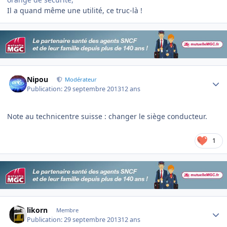
Il a quand même une utilité, ce truc-là !
Author stats
Nipou
Modérateur
Publication:
29 septembre 2013
12 ans
Note au technicentre suisse : changer le siège conducteur.
1
Author stats
likorn
Membre
Publication:
29 septembre 2013
12 ans