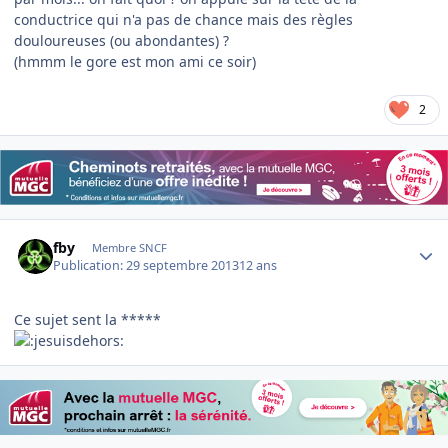
conductrice qui n'a pas de chance mais des règles
douloureuses (ou abondantes) ?
(hmmm le gore est mon ami ce soir)
2
Author stats
fby
Membre SNCF
Publication:
29 septembre 2013
12 ans
Ce sujet sent la *****