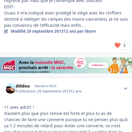
regrette pas mais que je contemple avec douceur.
EDIT:
Ouais il m'a indiqué avoir protégé le siège avec les chiffons
destiné à nettoyer les rampes (les mains-courantes). Je ne suis
pas convaincu de l'efficacité mais enfin...
Modifié
29 septembre 2013
12 ans
par likorn
2
Author stats
dilidou
Membre SNCF
Publication:
29 septembre 2013
12 ans
+1 avec adc01 !
d'autant plus que plus l'envie est forte et plus tu as de
chances de faire une connerie puisque tu ne penses plus qu'à
ça !! 2 minutes de retard pour éviter une connerie, ce n'est
pas cher payer !! et que ceux qui trouvent à y redire dans la