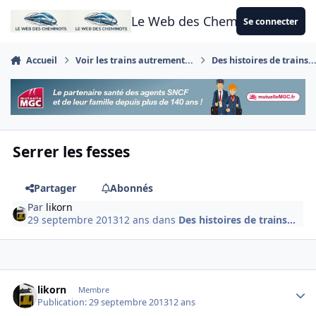
Aller au contenu
Le Web des Cheminots
Se connecter
Accueil
Voir les trains autrement...
Des histoires de trains..
Serrer les fesses
Partager
Abonnés
Par
likorn
29 septembre 2013
12 ans
dans
Des histoires de trains...
Author stats
likorn
Membre
Publication:
29 septembre 2013
12 ans