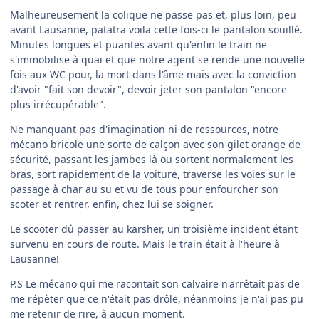
Malheureusement la colique ne passe pas et, plus loin, peu
avant Lausanne, patatra voila cette fois-ci le pantalon souillé.
Minutes longues et puantes avant qu'enfin le train ne
s'immobilise à quai et que notre agent se rende une nouvelle
fois aux WC pour, la mort dans l'âme mais avec la conviction
d'avoir "fait son devoir", devoir jeter son pantalon "encore
plus irrécupérable".
Ne manquant pas d'imagination ni de ressources, notre
mécano bricole une sorte de calçon avec son gilet orange de
sécurité, passant les jambes là ou sortent normalement les
bras, sort rapidement de la voiture, traverse les voies sur le
passage à char au su et vu de tous pour enfourcher son
scoter et rentrer, enfin, chez lui se soigner.
Le scooter dû passer au karsher, un troisième incident étant
survenu en cours de route. Mais le train était à l'heure à
Lausanne!
P.S Le mécano qui me racontait son calvaire n'arrêtait pas de
me répèter que ce n'était pas drôle, néanmoins je n'ai pas pu
me retenir de rire, à aucun moment.