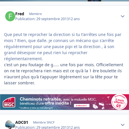
Author stats
Fred
Membre
Publication:
29 septembre 2013
12 ans
Que peut te reprocher la direction si tu t'arrêtes une fois par
mois ? Rien, que dalle. je connais un mécano qui s'arrête
régulièrement pour une pause pipi et la direction , à son
grand désespoir ne peut rien lui reprocher
réglementairement.
c'est un peu foutage de g..... une fois par mois. Officiellement
on ne te reprochera rien mais est ce qu'à la 1 ère boulette ils
n'auront plus qu'à t'appuyer légèrement sur la tête pour te
laisser sombrer.
Author stats
ADC01
Membre SNCF
Publication:
29 septembre 2013
12 ans