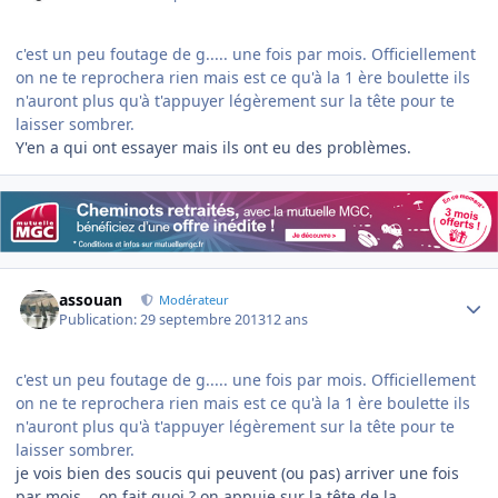
c'est un peu foutage de g..... une fois par mois. Officiellement
on ne te reprochera rien mais est ce qu'à la 1 ère boulette ils
n'auront plus qu'à t'appuyer légèrement sur la tête pour te
laisser sombrer.
Y'en a qui ont essayer mais ils ont eu des problèmes.
Author stats
assouan
Modérateur
Publication:
29 septembre 2013
12 ans
c'est un peu foutage de g..... une fois par mois. Officiellement
on ne te reprochera rien mais est ce qu'à la 1 ère boulette ils
n'auront plus qu'à t'appuyer légèrement sur la tête pour te
laisser sombrer.
je vois bien des soucis qui peuvent (ou pas) arriver une fois
par mois... on fait quoi ? on appuie sur la tête de la