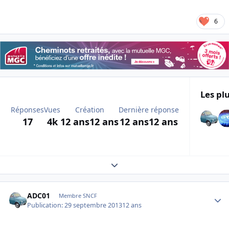
6
Les plu
Réponses
Vues
Création
Dernière réponse
17
4k
12 ans
12 ans
12 ans
12 ans
Expand topic overview
Author stats
ADC01
Membre SNCF
Publication:
29 septembre 2013
12 ans