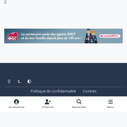
Light Mode
Dark Mode
System Preference
Politique de confidentialité
Cookies
www.cheminots.net - Forum Libre depuis 2003
Powered by
Invision Community
Se connecter
S’inscrire
Rechercher
Menu