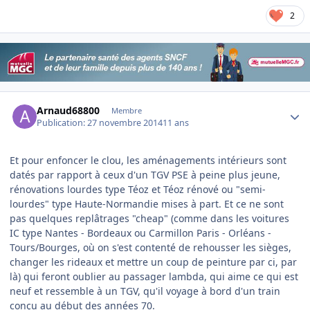
2
Author stats
Arnaud68800
Membre
Publication:
27 novembre 2014
11 ans
Et pour enfoncer le clou, les aménagements intérieurs sont
datés par rapport à ceux d'un TGV PSE à peine plus jeune,
rénovations lourdes type Téoz et Téoz rénové ou "semi-
lourdes" type Haute-Normandie mises à part. Et ce ne sont
pas quelques replâtrages "cheap" (comme dans les voitures
IC type Nantes - Bordeaux ou Carmillon Paris - Orléans -
Tours/Bourges, où on s'est contenté de rehousser les sièges,
changer les rideaux et mettre un coup de peinture par ci, par
là) qui feront oublier au passager lambda, qui aime ce qui est
neuf et ressemble à un TGV, qu'il voyage à bord d'un train
conçu au début des années 70.