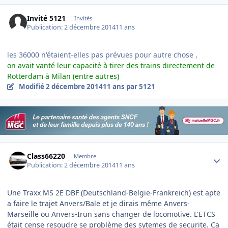
Invité 5121
Invités
Publication:
2 décembre 2014
11 ans
les 36000 n'étaient-elles pas prévues pour autre chose ,
on avait vanté leur capacité à tirer des trains directement de
Rotterdam à Milan (entre autres)
Modifié
2 décembre 2014
11 ans
par 5121
Author stats
Class66220
Membre
Publication:
2 décembre 2014
11 ans
Une Traxx MS 2E DBF (Deutschland-Belgie-Frankreich) est apte
a faire le trajet Anvers/Bale et je dirais même Anvers-
Marseille ou Anvers-Irun sans changer de locomotive. L'ETCS
était cense resoudre se problème des sytemes de securite. Ca