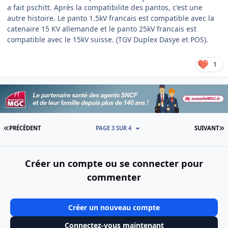
a fait pschitt. Après la compatibilite des pantos, c'est une
autre histoire. Le panto 1.5kV francais est compatible avec la
catenaire 15 KV allemande et le panto 25kV francais est
compatible avec le 15kV suisse. (TGV Duplex Dasye et POS).
1
PREMIÈRE PAGE
D
PRÉCÉDENT
PAGE 3 SUR 4
SUIVANT
Créer un compte ou se connecter pour
commenter
Créer un nouveau compte
Connectez-vous maintenant