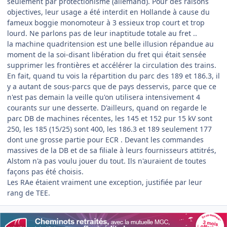
seulement par protectionisme (allemand). Pour des raisons
objectives, leur usage a été interdit en Hollande à cause du
fameux boggie monomoteur à 3 essieux trop court et trop
lourd. Ne parlons pas de leur inaptitude totale au fret ..
la machine quadritension est une belle illusion répandue au
moment de la soi-disant libération du fret qui était sensée
supprimer les frontières et accélérer la circulation des trains.
En fait, quand tu vois la répartition du parc des 189 et 186.3, il
y a autant de sous-parcs que de pays desservis, parce que ce
n'est pas demain la veille qu'on utilisera intensivement 4
courants sur une desserte. D'ailleurs, quand on regarde le
parc DB de machines récentes, les 145 et 152 pur 15 kV sont
250, les 185 (15/25) sont 400, les 186.3 et 189 seulement 177
dont une grosse partie pour ECR . Devant les commandes
massives de la DB et de sa filiale à leurs fournisseurs attitrés,
Alstom n'a pas voulu jouer du tout. Ils n'auraient de toutes
façons pas été choisis.
Les RAe étaient vraiment une exception, justifiée par leur
rang de TEE.