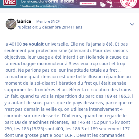
Author stats
fabrice
Membre SNCF
Publication:
2 décembre 2014
11 ans
la 40100
se voulait
universelle. Elle ne l'a jamais été. Et pas
seulement par protectionisme (allemand). Pour des raisons
objectives, leur usage a été interdit en Hollande à cause du
fameux boggie monomoteur à 3 essieux trop court et trop
lourd. Ne parlons pas de leur inaptitude totale au fret ..
la machine quadritension est une belle illusion répandue au
moment de la soi-disant libération du fret qui était sensée
supprimer les frontières et accélérer la circulation des trains.
En fait, quand tu vois la répartition du parc des 189 et 186.3, il
y a autant de sous-parcs que de pays desservis, parce que ce
n'est pas demain la veille qu'on utilisera intensivement 4
courants sur une desserte. D'ailleurs, quand on regarde le
parc DB de machines récentes, les 145 et 152 pur 15 kV sont
250, les 185 (15/25) sont 400, les 186.3 et 189 seulement 177
dont une grosse partie pour ECR . Devant les commandes