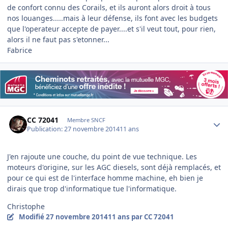
de confort connu des Corails, et ils auront alors droit à tous
nos louanges.....mais à leur défense, ils font avec les budgets
que l'operateur accepte de payer....et s'il veut tout, pour rien,
alors il ne faut pas s'etonner...
Fabrice
Author stats
CC 72041
Membre SNCF
Publication:
27 novembre 2014
11 ans
J'en rajoute une couche, du point de vue technique. Les
moteurs d'origine, sur les AGC diesels, sont déjà remplacés, et
pour ce qui est de l'interface homme machine, eh bien je
dirais que trop d'informatique tue l'informatique.
Christophe
Modifié
27 novembre 2014
11 ans
par CC 72041