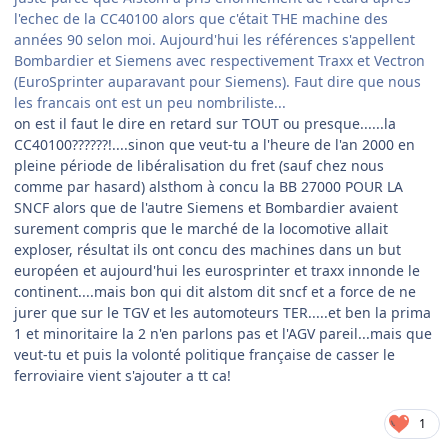
l'echec de la CC40100 alors que c'était THE machine des
années 90 selon moi. Aujourd'hui les références s'appellent
Bombardier et Siemens avec respectivement Traxx et Vectron
(EuroSprinter auparavant pour Siemens). Faut dire que nous
les francais ont est un peu nombriliste...
on est il faut le dire en retard sur TOUT ou presque......la
CC40100??????!....sinon que veut-tu a l'heure de l'an 2000 en
pleine période de libéralisation du fret (sauf chez nous
comme par hasard) alsthom à concu la BB 27000 POUR LA
SNCF alors que de l'autre Siemens et Bombardier avaient
surement compris que le marché de la locomotive allait
exploser, résultat ils ont concu des machines dans un but
européen et aujourd'hui les eurosprinter et traxx innonde le
continent....mais bon qui dit alstom dit sncf et a force de ne
jurer que sur le TGV et les automoteurs TER.....et ben la prima
1 et minoritaire la 2 n'en parlons pas et l'AGV pareil...mais que
veut-tu et puis la volonté politique française de casser le
ferroviaire vient s'ajouter a tt ca!
1