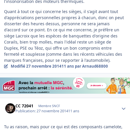
l'insonorisation des moteurs thermiques.
Quant à tout ce qui concerne les sièges, il s'agit avant tout
d'appréciations personnelles propres à chacun, donc on peut
disserter des heures dessus, personne ne sera jamais
d'accord sur ce point. En ce qui me concerne, je préfère un
siège Lacroix que les espèces de banquettes d'origine des
Corails, bien trop molles, mais l'idéal reste un siège de
Duplex, PSE ou Téoz, qui offre un bon compromis entre
fermeté et souplesse (comme dans les récents véhicules des
marques françaises, pour se rapporter à l'automobile).
Modifié
27 novembre 2014
11 ans
par Arnaud68800
Author stats
CC 72041
Membre SNCF
Publication:
27 novembre 2014
11 ans
Tu as raison, mais pour ce qui est des composants camelote,