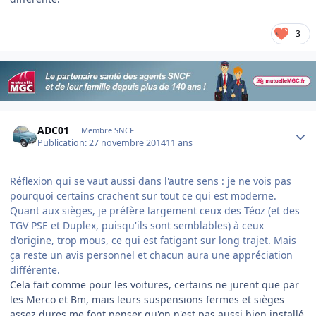
3
Author stats
ADC01
Membre SNCF
Publication:
27 novembre 2014
11 ans
Réflexion qui se vaut aussi dans l'autre sens : je ne vois pas
pourquoi certains crachent sur tout ce qui est moderne.
Quant aux sièges, je préfère largement ceux des Téoz (et des
TGV PSE et Duplex, puisqu'ils sont semblables) à ceux
d'origine, trop mous, ce qui est fatigant sur long trajet. Mais
ça reste un avis personnel et chacun aura une appréciation
différente.
Cela fait comme pour les voitures, certains ne jurent que par
les Merco et Bm, mais leurs suspensions fermes et sièges
assez dures me font penser qu'on n'est pas aussi bien installé