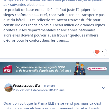
aux suivantes elections...
Le produit de base existe déjà... Il faut juste l'équiper de
sièges confortables.... Bref, concevoir qu'on ne transporte pas
que du bétail.... Les collectivités savent trouver du fric pour
construire des ronds points au beau milieu de grandes lignes
droites sur les départementales et anciennes nationales....
alors elles doivent pouvoir aussi trouver quelques milliers
d'€uros pour le confort dans les trains...
1
Author stats
Wessstcoast G'z
Membre
Publication:
1 décembre 2014
11 ans
Quant on voit que la Prima ELII ne se vend pas mais ca c'est
juste parce que Alstom a pris enormement de retard après