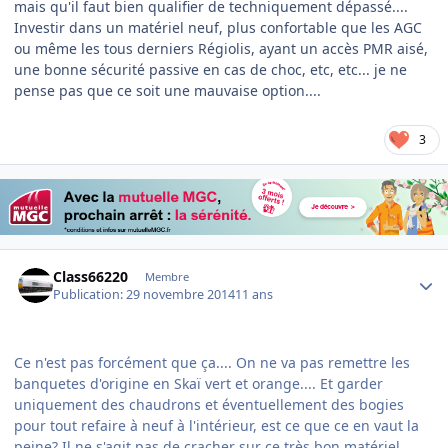
mais qu'il faut bien qualifier de techniquement dépassé....
Investir dans un matériel neuf, plus confortable que les AGC
ou même les tous derniers Régiolis, ayant un accès PMR aisé,
une bonne sécurité passive en cas de choc, etc, etc... je ne
pense pas que ce soit une mauvaise option....
3
Author stats
Class66220
Membre
Publication:
29 novembre 2014
11 ans
Ce n'est pas forcément que ça.... On ne va pas remettre les
banquetes d'origine en Skaï vert et orange.... Et garder
uniquement des chaudrons et éventuellement des bogies
pour tout refaire à neuf à l'intérieur, est ce que ce en vaut la
peine? Il ne s'agit pas de cracher sur ce très bon matériel,