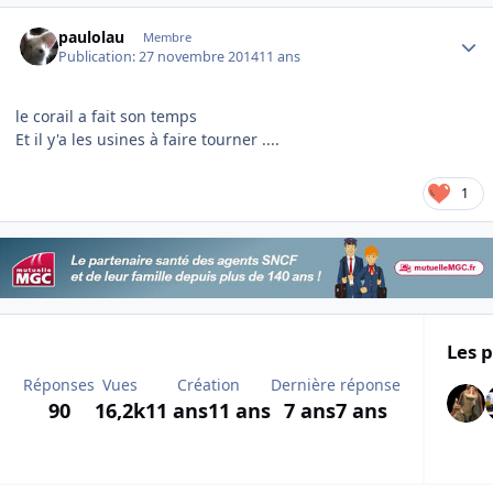
Author stats
paulolau
Membre
Publication:
27 novembre 2014
11 ans
le corail a fait son temps
Et il y'a les usines à faire tourner ....
1
Les p
Réponses
Vues
Création
Dernière réponse
90
16,2k
11 ans
11 ans
7 ans
7 ans