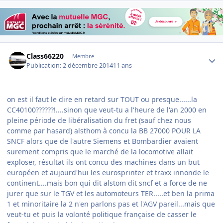
Author stats
Class66220
Membre
Publication:
2 décembre 2014
11 ans
on est il faut le dire en retard sur TOUT ou presque......la
CC40100??????!....sinon que veut-tu a l'heure de l'an 2000 en
pleine période de libéralisation du fret (sauf chez nous
comme par hasard) alsthom à concu la BB 27000 POUR LA
SNCF alors que de l'autre Siemens et Bombardier avaient
surement compris que le marché de la locomotive allait
exploser, résultat ils ont concu des machines dans un but
européen et aujourd'hui les eurosprinter et traxx innonde le
continent....mais bon qui dit alstom dit sncf et a force de ne
jurer que sur le TGV et les automoteurs TER.....et ben la prima
1 et minoritaire la 2 n'en parlons pas et l'AGV pareil...mais que
veut-tu et puis la volonté politique française de casser le