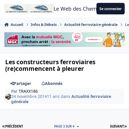
Aller au contenu
Le Web des Cheminots
Se connecter
Accueil
Infos & Débats
Actualité ferroviaire générale
Le
Les constructeurs ferroviaires
(re)commencent à pleurer
Partager
Abonnés
Par
TRAXX186
24 novembre 2014
11 ans
dans
Actualité ferroviaire
générale
PREMIÈRE PAGE
D
PRÉCÉDENT
PAGE 3 SUR 4
SUIVANT