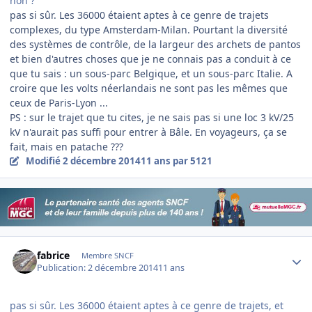
non ?
pas si sûr. Les 36000 étaient aptes à ce genre de trajets
complexes, du type Amsterdam-Milan. Pourtant la diversité
des systèmes de contrôle, de la largeur des archets de pantos
et bien d'autres choses que je ne connais pas a conduit à ce
que tu sais : un sous-parc Belgique, et un sous-parc Italie. A
croire que les volts néerlandais ne sont pas les mêmes que
ceux de Paris-Lyon ...
PS : sur le trajet que tu cites, je ne sais pas si une loc 3 kV/25
kV n'aurait pas suffi pour entrer à Bâle. En voyageurs, ça se
fait, mais en patache ???
Modifié
2 décembre 2014
11 ans
par 5121
Author stats
fabrice
Membre SNCF
Publication:
2 décembre 2014
11 ans
pas si sûr. Les 36000 étaient aptes à ce genre de trajets, et