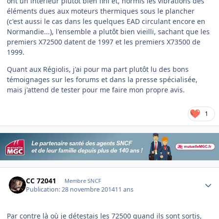
ont un intérieur plutôt bien fini et, hormis les vibrations des
éléments dues aux moteurs thermiques sous le plancher
(c'est aussi le cas dans les quelques EAD circulant encore en
Normandie...), l'ensemble a plutôt bien vieilli, sachant que les
premiers X72500 datent de 1997 et les premiers X73500 de
1999.
Quant aux Régiolis, j'ai pour ma part plutôt lu des bons
témoignages sur les forums et dans la presse spécialisée,
mais j'attend de tester pour me faire mon propre avis.
1
Author stats
CC 72041
Membre SNCF
Publication:
28 novembre 2014
11 ans
Par contre là où je détestais les 72500 quand ils sont sortis,