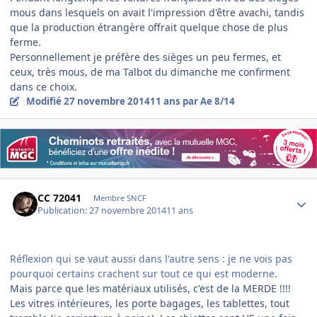
mous dans lesquels on avait l'impression d'être avachi, tandis
que la production étrangère offrait quelque chose de plus
ferme.
Personnellement je préfère des sièges un peu fermes, et
ceux, très mous, de ma Talbot du dimanche me confirment
dans ce choix.
Modifié
27 novembre 2014
11 ans
par Ae 8/14
Author stats
CC 72041
Membre SNCF
Publication:
27 novembre 2014
11 ans
Réflexion qui se vaut aussi dans l'autre sens : je ne vois pas
pourquoi certains crachent sur tout ce qui est moderne.
Mais parce que les matériaux utilisés, c'est de la MERDE !!!!
Les vitres intérieures, les porte bagages, les tablettes, tout