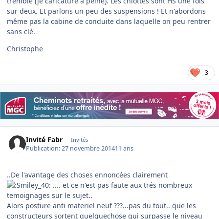
tremble (je caricature à peine). Les chiottes sont HS une fois
sur deux. Et parlons un peu des suspensions ! Et n'abordons
même pas la cabine de conduite dans laquelle on peu rentrer
sans clé.
Christophe
3
Invité Fabr
Invités
Publication:
27 novembre 2014
11 ans
..De l'avantage des choses ennoncées clairement
.... et ce n'est pas faute aux trés nombreux
temoignages sur le sujet..
Alors posture anti materiel neuf ???...pas du tout.. que les
constructeurs sortent quelquechose qui surpasse le niveau