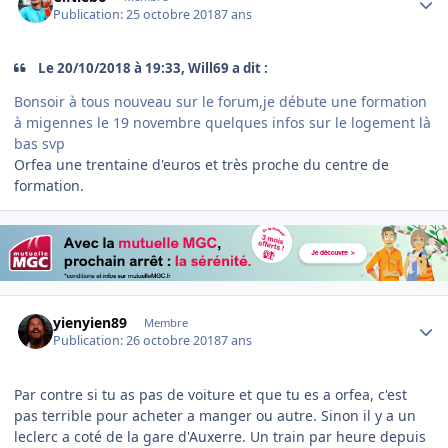
Publication:
25 octobre 2018
7 ans
Le 20/10/2018 à 19:33, Will69 a dit :
Bonsoir à tous nouveau sur le forum,je débute une formation
à migennes le 19 novembre quelques infos sur le logement là
bas svp
Orfea une trentaine d'euros et très proche du centre de
formation.
Author stats
yienyien89
Membre
Publication:
26 octobre 2018
7 ans
Par contre si tu as pas de voiture et que tu es a orfea, c'est
pas terrible pour acheter a manger ou autre. Sinon il y a un
leclerc a coté de la gare d'Auxerre. Un train par heure depuis