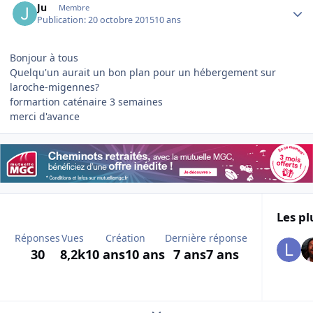
Ju
Membre
Publication:
20 octobre 2015
10 ans
Bonjour à tous
Quelqu'un aurait un bon plan pour un hébergement sur
laroche-migennes?
formartion caténaire 3 semaines
merci d'avance
Les pl
Réponses
Vues
Création
Dernière réponse
30
8,2k
10 ans
10 ans
7 ans
7 ans
Expand topic overview