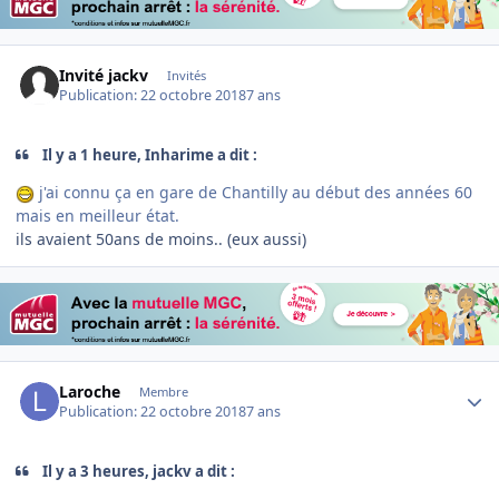
Invité jackv
Invités
Publication:
22 octobre 2018
7 ans
Il y a 1 heure, Inharime a dit :
j'ai connu ça en gare de Chantilly au début des années 60
mais en meilleur état.
ils avaient 50ans de moins.. (eux aussi)
Author stats
Laroche
Membre
Publication:
22 octobre 2018
7 ans
Il y a 3 heures, jackv a dit :