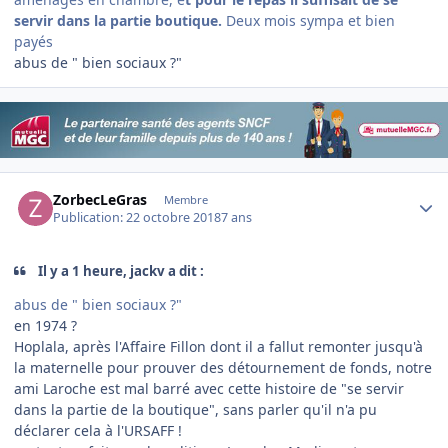
servir dans la partie boutique.
Deux mois sympa et bien
payés
abus de " bien sociaux ?"
Author stats
ZorbecLeGras
Membre
Publication:
22 octobre 2018
7 ans
Il y a 1 heure, jackv a dit :
abus de " bien sociaux ?"
en 1974 ?
Hoplala, après l'Affaire Fillon dont il a fallut remonter jusqu'à
la maternelle pour prouver des détournement de fonds, notre
ami Laroche est mal barré avec cette histoire de "se servir
dans la partie de la boutique", sans parler qu'il n'a pu
déclarer cela à l'URSAFF !