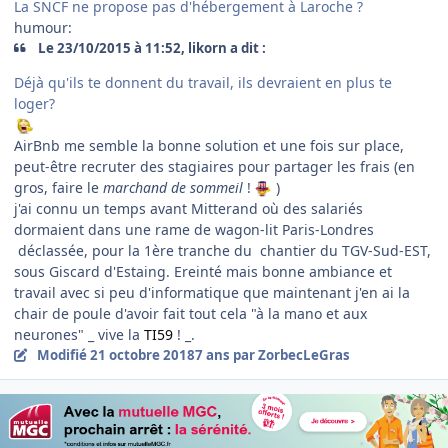
La SNCF ne propose pas d'hébergement à Laroche ?
humour:
Le 23/10/2015 à 11:52, likorn a dit :
Déjà qu'ils te donnent du travail, ils devraient en plus te
loger?
AirBnb me semble la bonne solution et une fois sur place,
peut-être recruter des stagiaires pour partager les frais (en
gros, faire le
marchand de sommeil
!
)
j'ai connu un temps avant Mitterand où des salariés
dormaient dans une rame de wagon-lit Paris-Londres
déclassée, pour la 1ère tranche du chantier du TGV-Sud-EST,
sous Giscard d'Estaing. Ereinté mais bonne ambiance et
travail avec si peu d'informatique que maintenant j'en ai la
chair de poule d'avoir fait tout cela "à la mano et aux
neurones" _ vive la
TI59
! _.
Modifié
21 octobre 2018
7 ans
par ZorbecLeGras