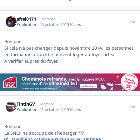
Author stats
afrel0171
Membre
Publication:
20 octobre 2015
10 ans
Bonjour
Si cela n'a pas changer depuis novembre 2014, les personnes
en formation à Laroche peuvent loger au foyer orfea.
A vérifier auprés du foyer.
Author stats
TintinGV
Membre
Publication:
21 octobre 2015
10 ans
Bonjour.
La SNCF ne s'occupe de t'heberger ???
Modifié
21 octobre 2015
10 ans
par TintinGV