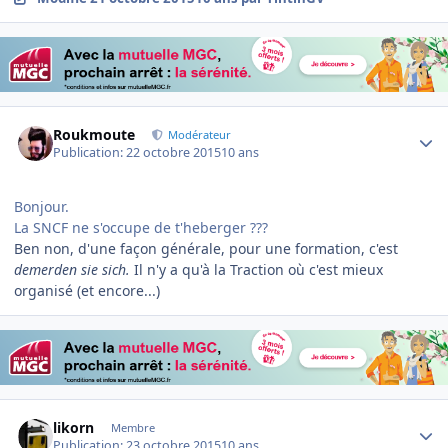
Author stats
Roukmoute
Modérateur
Publication:
22 octobre 2015
10 ans
Bonjour.
La SNCF ne s'occupe de t'heberger ???
Ben non, d'une façon générale, pour une formation, c'est
demerden sie sich.
Il n'y a qu'à la Traction où c'est mieux
organisé (et encore...)
Author stats
likorn
Membre
Publication:
23 octobre 2015
10 ans