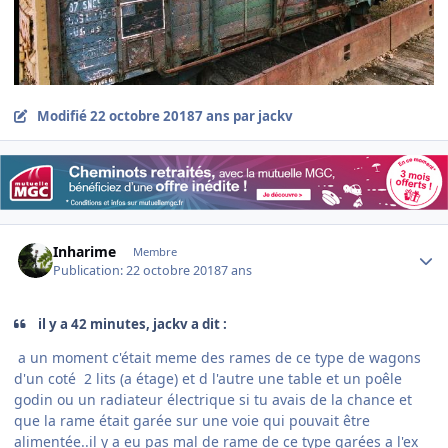
Modifié
22 octobre 2018
7 ans
par jackv
Author stats
Inharime
Membre
Publication:
22 octobre 2018
7 ans
il y a 42 minutes, jackv a dit :
a un moment c'était meme des rames de ce type de wagons
d'un coté 2 lits (a étage) et d l'autre une table et un poêle
godin ou un radiateur électrique si tu avais de la chance et
que la rame était garée sur une voie qui pouvait être
alimentée..il y a eu pas mal de rame de ce type garées a l'ex