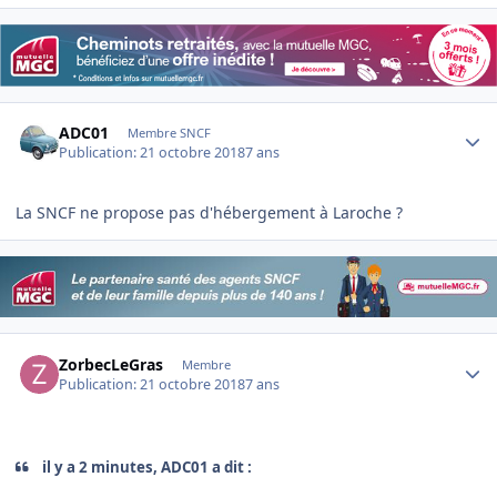
Author stats
ADC01
Membre SNCF
Publication:
21 octobre 2018
7 ans
La SNCF ne propose pas d'hébergement à Laroche ?
Author stats
ZorbecLeGras
Membre
Publication:
21 octobre 2018
7 ans
il y a 2 minutes, ADC01 a dit :