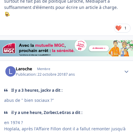
surtout ne fait pas de politique Laroche, Mediapart a
suffisamment d'éléments pour écrire un article à charge.
1
Author stats
Laroche
Membre
Publication:
22 octobre 2018
7 ans
Il y a 3 heures, jackv a dit :
abus de " bien sociaux ?"
il y a une heure, ZorbecLeGras a dit :
en 1974 ?
Hoplala, après l'Affaire Fillon dont il a fallut remonter jusqu'à