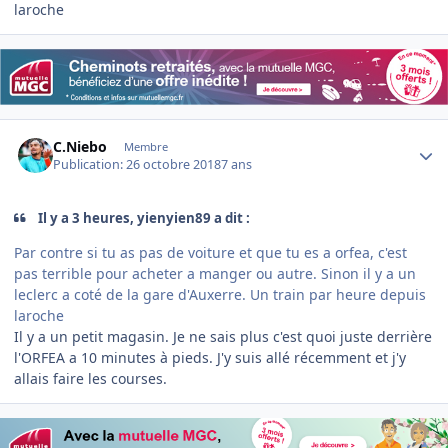
laroche
Author stats
C.Niebo
Membre
Publication:
26 octobre 2018
7 ans
Il y a 3 heures, yienyien89 a dit :
Par contre si tu as pas de voiture et que tu es a orfea, c'est
pas terrible pour acheter a manger ou autre. Sinon il y a un
leclerc a coté de la gare d'Auxerre. Un train par heure depuis
laroche
Il y a un petit magasin. Je ne sais plus c'est quoi juste derrière
l'ORFEA a 10 minutes à pieds. J'y suis allé récemment et j'y
allais faire les courses.