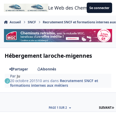
Aller au contenu
Le Web des Cheminots
Se connecter
Accueil
SNCF
Recrutement SNCF et formations internes aux
Hébergement laroche-migennes
Partager
Abonnés
Par
Ju
20 octobre 2015
10 ans
dans
Recrutement SNCF et
formations internes aux métiers
D
PAGE 1 SUR 2
SUIVANT
Author stats