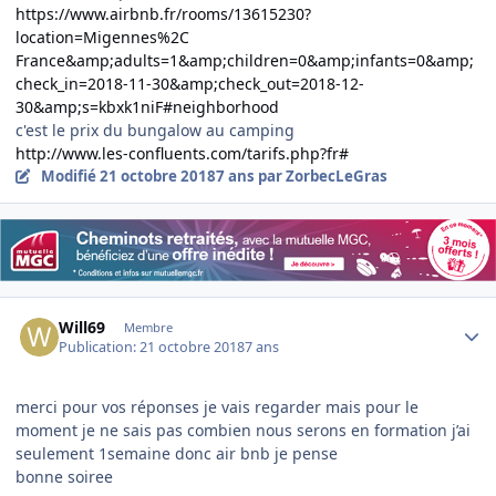
https://www.airbnb.fr/rooms/13615230?
location=Migennes%2C
France&amp;adults=1&amp;children=0&amp;infants=0&amp;
check_in=2018-11-30&amp;check_out=2018-12-
30&amp;s=kbxk1niF#neighborhood
c'est le prix du bungalow au camping
http://www.les-confluents.com/tarifs.php?fr#
Modifié
21 octobre 2018
7 ans
par ZorbecLeGras
Author stats
Will69
Membre
Publication:
21 octobre 2018
7 ans
merci pour vos réponses je vais regarder mais pour le
moment je ne sais pas combien nous serons en formation j’ai
seulement 1semaine donc air bnb je pense
bonne soiree