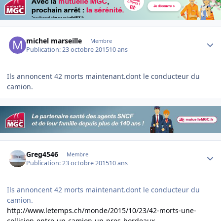
Author stats
michel marseille
Membre
Publication:
23 octobre 2015
10 ans
Ils annoncent 42 morts maintenant.dont le conducteur du
camion.
Author stats
Greg4546
Membre
Publication:
23 octobre 2015
10 ans
Ils annoncent 42 morts maintenant.dont le conducteur du
camion.
http://www.letemps.ch/monde/2015/10/23/42-morts-une-
collision-entre-un-camion-un-pres-bordeaux