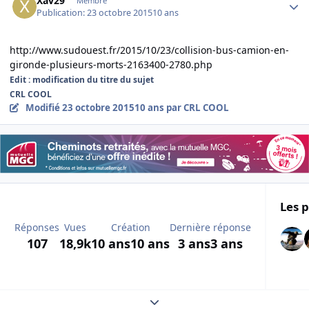
Xav29
Membre
Publication:
23 octobre 2015
10 ans
http://www.sudouest.fr/2015/10/23/collision-bus-camion-en-
gironde-plusieurs-morts-2163400-2780.php
Edit : modification du titre du sujet
CRL COOL
Modifié
23 octobre 2015
10 ans
par CRL COOL
Les p
Réponses
Vues
Création
Dernière réponse
107
18,9k
10 ans
10 ans
3 ans
3 ans
Expand topic overview