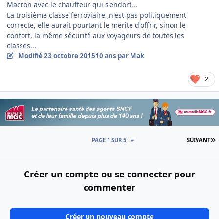
Macron avec le chauffeur qui s'endort...
La troisième classe ferroviaire ,n'est pas politiquement
correcte, elle aurait pourtant le mérite d'offrir, sinon le
confort, la même sécurité aux voyageurs de toutes les
classes...
Modifié
23 octobre 2015
10 ans
par Mak
2
D
PAGE 1 SUR 5
SUIVANT
Créer un compte ou se connecter pour
commenter
Créer un nouveau compte