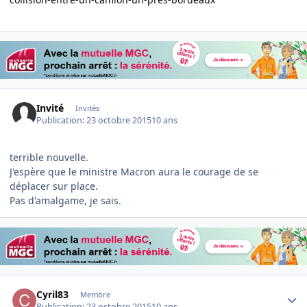
Invité
Invités
Publication:
23 octobre 2015
10 ans
terrible nouvelle.
J'espère que le ministre Macron aura le courage de se
déplacer sur place.
Pas d'amalgame, je sais.
Author stats
Cyril83
Membre
Publication:
23 octobre 2015
10 ans