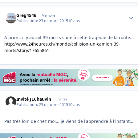
Author stats
Greg4546
Membre
Publication:
23 octobre 2015
10 ans
A priori, il y aurait 39 morts suite à cette tragédie de la route...
http://www.24heures.ch/monde/collision-un-camion-39-
morts/story/17655861
Invité JLChauvin
Invités
Publication:
23 octobre 2015
10 ans
Pas très loin de chez moi... je viens de l'apprendre à l'instant...