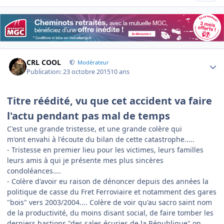
Author stats
CRL COOL
Modérateur
Publication:
23 octobre 2015
10 ans
Titre réédité, vu que cet accident va faire
l'actu pendant pas mal de temps
C'est une grande tristesse, et une grande colère qui
m'ont envahi à l'écoute du bilan de cette catastrophe.....
- Tristesse en premier lieu pour les victimes, leurs familles
leurs amis à qui je présente mes plus sincères
condoléances....
- Colère d'avoir eu raison de dénoncer depuis des années la
politique de casse du Fret Ferroviaire et notamment des gares
"bois" vers 2003/2004.... Colère de voir qu'au sacro saint nom
de la productivité, du moins disant social, de faire tomber les
derniers bastions "des sales écuries de la République" on