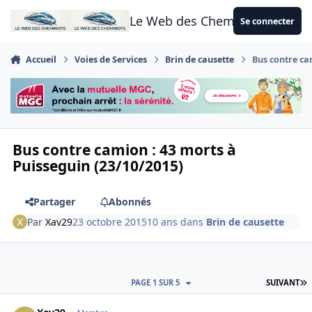
Aller au contenu
Le Web des Cheminots
Se connecter
Accueil
Voies de Services
Brin de causette
Bus contre ca
Bus contre camion : 43 morts à
Puisseguin (23/10/2015)
Partager
Abonnés
Par
Xav29
23 octobre 2015
10 ans
dans
Brin de causette
D
PAGE 1 SUR 5
SUIVANT
Author stats