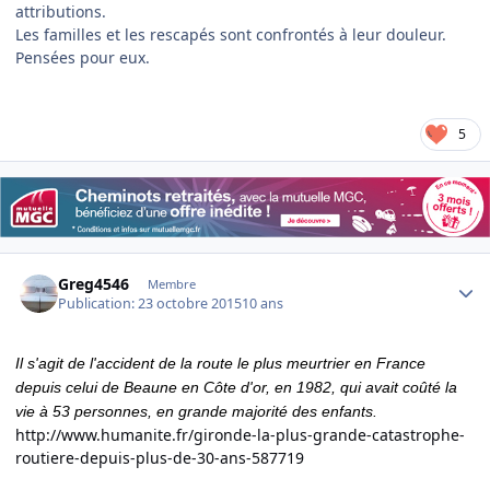
attributions.
Les familles et les rescapés sont confrontés à leur douleur.
Pensées pour eux.
5
Author stats
Greg4546
Membre
Publication:
23 octobre 2015
10 ans
Il s'agit de l'accident de la route le plus meurtrier en France
depuis celui de Beaune en Côte d'or, en 1982, qui avait coûté la
vie à 53 personnes, en grande majorité des enfants.
http://www.humanite.fr/gironde-la-plus-grande-catastrophe-
routiere-depuis-plus-de-30-ans-587719