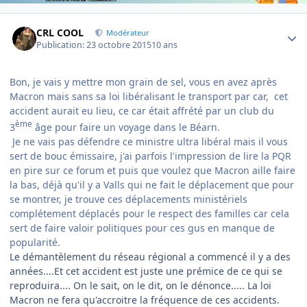
Author stats
CRL COOL
Modérateur
Publication:
23 octobre 2015
10 ans
Bon, je vais y mettre mon grain de sel, vous en avez après
Macron mais sans sa loi libéralisant le transport par car, cet
accident aurait eu lieu, ce car était affrété par un club du
ème
3
âge pour faire un voyage dans le Béarn.
Je ne vais pas défendre ce ministre ultra libéral mais il vous
sert de bouc émissaire, j'ai parfois l'impression de lire la PQR
en pire sur ce forum et puis que voulez que Macron aille faire
la bas, déjà qu'il y a Valls qui ne fait le déplacement que pour
se montrer, je trouve ces déplacements ministériels
complétement déplacés pour le respect des familles car cela
sert de faire valoir politiques pour ces gus en manque de
popularité.
Le démantèlement du réseau régional a commencé il y a des
années....Et cet accident est juste une prémice de ce qui se
reproduira.... On le sait, on le dit, on le dénonce..... La loi
Macron ne fera qu'accroitre la fréquence de ces accidents.