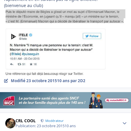
(bienvenue au club)
Modifié
23 octobre 2015
10 ans
par 2D2
Author stats
CRL COOL
Modérateur
Publication:
23 octobre 2015
10 ans