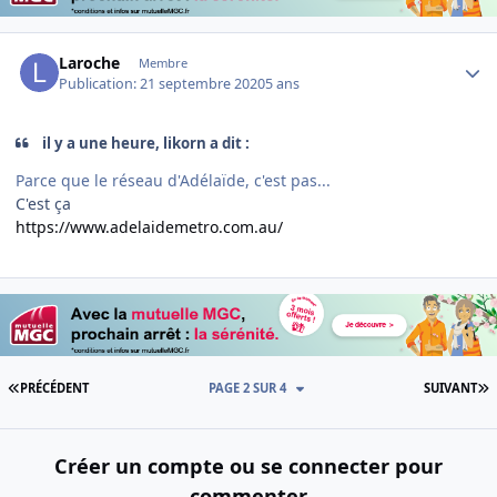
Author stats
Laroche
Membre
Publication:
21 septembre 2020
5 ans
il y a une heure, likorn a dit :
Parce que le réseau d'Adélaïde, c'est pas...
C'est ça
https://www.adelaidemetro.com.au/
PREMIÈRE PAGE
D
PRÉCÉDENT
PAGE 2 SUR 4
SUIVANT
Créer un compte ou se connecter pour
commenter