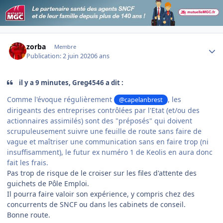
Author stats
zorba
Membre
Publication:
2 juin 2020
6 ans
il y a 9 minutes, Greg4546 a dit :
Comme l'évoque régulièrement
, les
@capelanbrest
dirigeants des entreprises contrôlées par l'Etat (et/ou des
actionnaires assimilés) sont des "préposés" qui doivent
scrupuleusement suivre une feuille de route sans faire de
vague et maîtriser une communication sans en faire trop (ni
insuffisamment), le futur ex numéro 1 de Keolis en aura donc
fait les frais.
Pas trop de risque de le croiser sur les files d'attente des
guichets de Pôle Emploi.
Il pourra faire valoir son expérience, y compris chez des
concurrents de SNCF ou dans les cabinets de conseil.
Bonne route.