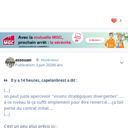
1
Author stats
assouan
Modérateur
Publication:
3 juin 2020
6 ans
Il y a 14 heures, capelanbrest a dit :
(...)
on peut juste apercevoir "visions stratégiques divergentes".....
à ce niveau là ça suffit amplement pour être remercié....ça fait
partie du contrat initial....
(...)
C'est un peu plus précis ici
: