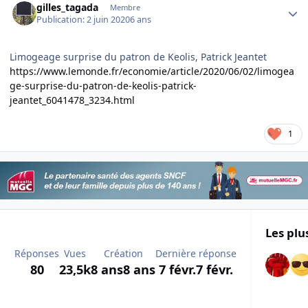
gilles_tagada
Membre
Publication:
2 juin 2020
6 ans
Limogeage surprise du patron de Keolis, Patrick Jeantet
https://www.lemonde.fr/economie/article/2020/06/02/limogea
ge-surprise-du-patron-de-keolis-patrick-
jeantet_6041478_3234.html
1
Les plu
Réponses
Vues
Création
Dernière réponse
80
23,5k
8 ans
8 ans
7 févr.
7 févr.