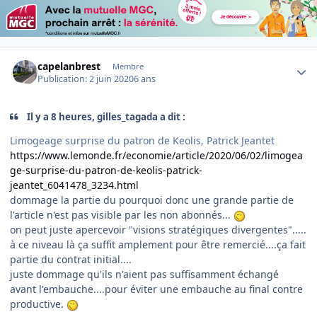
Author stats
capelanbrest
Membre
Publication:
2 juin 2020
6 ans
Il y a 8 heures, gilles_tagada a dit :
Limogeage surprise du patron de Keolis, Patrick Jeantet
https://www.lemonde.fr/economie/article/2020/06/02/limogea
ge-surprise-du-patron-de-keolis-patrick-
jeantet_6041478_3234.html
dommage la partie du pourquoi donc une grande partie de
l'article n'est pas visible par les non abonnés...
on peut juste apercevoir "visions stratégiques divergentes".....
à ce niveau là ça suffit amplement pour être remercié....ça fait
partie du contrat initial....
juste dommage qu'ils n'aient pas suffisamment échangé
avant l'embauche....pour éviter une embauche au final contre
productive.