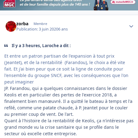
Author stats
zorba
Membre
Publication:
3 juin 2020
6 ans
Il y a 3 heures, Laroche a dit :
Et entre un patron partisan de l'expansion à tout prix
(Jeantet), et de la rentabilité (Farandou), le choix a été vite
fait. Et j'ai bien peur que ce soit la ligne de conduite pour
l'ensemble du groupe SNCF, avec les conséquences que l'on
peut imaginer
JP. Farandou, qui a quelques connaissances dans le dossier
Keolis et en particulier des pertes de l'exercice 2018, a
finalement bien manœuvré. Il a quitté le bateau à temps et l'a
refilé, comme une patate chaude, à P. Jeantet pour le couler
au premier coup de vent. De l'art.
Quant à l'histoire de la rentabilité de Keolis, ça n’intéresse pas
grand monde vu la crise sanitaire qui se profile dans le
secteur où excelle cette entreprise.