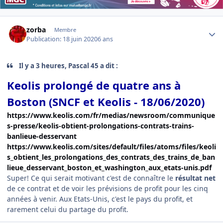
Author stats
zorba
Membre
Publication:
18 juin 2020
6 ans
Il y a 3 heures, Pascal 45 a dit :
Keolis prolongé de quatre ans à
Boston (SNCF et Keolis - 18/06/2020)
https://www.keolis.com/fr/medias/newsroom/communique
s-presse/keolis-obtient-prolongations-contrats-trains-
banlieue-desservant
https://www.keolis.com/sites/default/files/atoms/files/keoli
s_obtient_les_prolongations_des_contrats_des_trains_de_ban
lieue_desservant_boston_et_washington_aux_etats-unis.pdf
Super! Ce qui serait motivant c'est de connaître le
résultat net
de ce contrat et de voir les prévisions de profit pour les cinq
années à venir. Aux Etats-Unis, c'est le pays du profit, et
rarement celui du partage du profit.