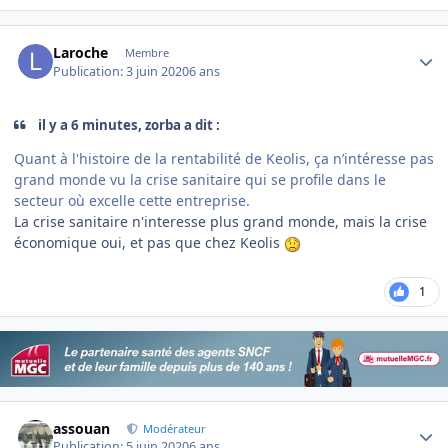
Author stats
Laroche
Membre
Publication:
3 juin 2020
6 ans
il y a 6 minutes, zorba a dit :
Quant à l'histoire de la rentabilité de Keolis, ça n’intéresse pas
grand monde vu la crise sanitaire qui se profile dans le
secteur où excelle cette entreprise.
La crise sanitaire n'interesse plus grand monde, mais la crise
économique oui, et pas que chez Keolis
1
Author stats
assouan
Modérateur
Publication:
5 juin 2020
6 ans