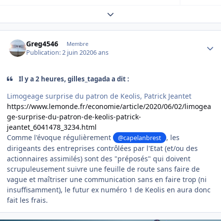
Expand topic overview
Author stats
Greg4546
Membre
Publication:
2 juin 2020
6 ans
Il y a 2 heures, gilles_tagada a dit :
Limogeage surprise du patron de Keolis, Patrick Jeantet
https://www.lemonde.fr/economie/article/2020/06/02/limogea
ge-surprise-du-patron-de-keolis-patrick-
jeantet_6041478_3234.html
Comme l'évoque régulièrement
, les
@capelanbrest
dirigeants des entreprises contrôlées par l'Etat (et/ou des
actionnaires assimilés) sont des "préposés" qui doivent
scrupuleusement suivre une feuille de route sans faire de
vague et maîtriser une communication sans en faire trop (ni
insuffisamment), le futur ex numéro 1 de Keolis en aura donc
fait les frais.