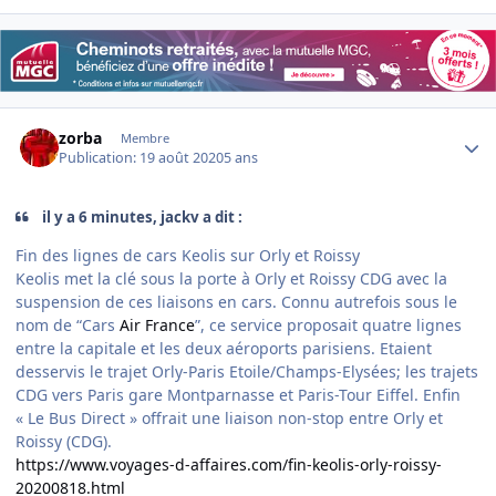
Author stats
zorba
Membre
Publication:
19 août 2020
5 ans
il y a 6 minutes, jackv a dit :
Fin des lignes de cars Keolis sur Orly et Roissy
Keolis met la clé sous la porte à Orly et Roissy CDG avec la
suspension de ces liaisons en cars. Connu autrefois sous le
nom de “Cars
Air France
”, ce service proposait quatre lignes
entre la capitale et les deux aéroports parisiens. Etaient
desservis le trajet Orly-Paris Etoile/Champs-Elysées; les trajets
CDG vers Paris gare Montparnasse et Paris-Tour Eiffel. Enfin
« Le Bus Direct » offrait une liaison non-stop entre Orly et
Roissy (CDG).
https://www.voyages-d-affaires.com/fin-keolis-orly-roissy-
20200818.html