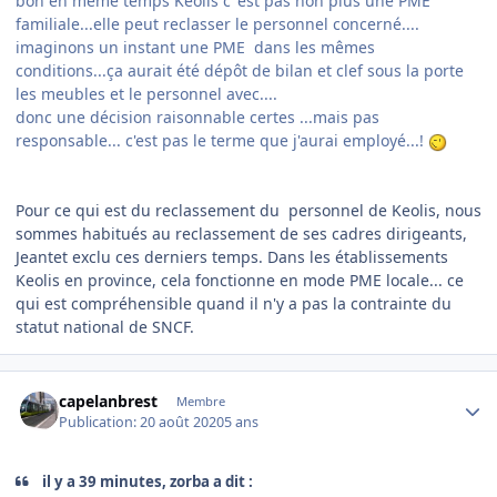
bon en même temps Kéolis c 'est pas non plus une PME
familiale...elle peut reclasser le personnel concerné....
imaginons un instant une PME dans les mêmes
conditions...ça aurait été dépôt de bilan et clef sous la porte
les meubles et le personnel avec....
donc une décision raisonnable certes ...mais pas
responsable... c'est pas le terme que j'aurai employé...!
Pour ce qui est du reclassement du personnel de Keolis, nous
sommes habitués au reclassement de ses cadres dirigeants,
Jeantet exclu ces derniers temps. Dans les établissements
Keolis en province, cela fonctionne en mode PME locale... ce
qui est compréhensible quand il n'y a pas la contrainte du
statut national de SNCF.
Author stats
capelanbrest
Membre
Publication:
20 août 2020
5 ans
il y a 39 minutes, zorba a dit :