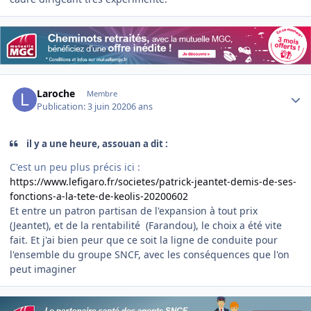
Author stats
Laroche
Membre
Publication:
3 juin 2020
6 ans
il y a une heure, assouan a dit :
C'est un peu plus précis ici
:
https://www.lefigaro.fr/societes/patrick-jeantet-demis-de-ses-
fonctions-a-la-tete-de-keolis-20200602
Et entre un patron partisan de l'expansion à tout prix
(Jeantet), et de la rentabilité (Farandou), le choix a été vite
fait. Et j'ai bien peur que ce soit la ligne de conduite pour
l'ensemble du groupe SNCF, avec les conséquences que l'on
peut imaginer