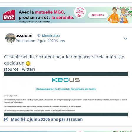
Author stats
assouan
Modérateur
Publication:
2 juin 2020
6 ans
C'est officiel. Ils recrutent pour le remplacer si cela intéresse
quelqu'un
(source Twitter)
Modifié
2 juin 2020
6 ans
par assouan