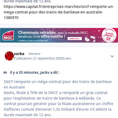
durée maximale de 12 ans.
https://www.capital.fr/entreprises-marches/sncf-remporte-un-
mega-contrat-pour-des-trains-de-banlieue-en-australie-
1380970
Author stats
zorba
Membre
Publication:
21 septembre 2020
5 ans
il y a 33 minutes, jackv a dit :
SNCF remporte un méga-contrat pour des trains de banlieue
en Australie
Keolis, filiale à 70% de la SNCF, a remporté un gros contrat
pour l'exploitation de trains de banlieue à Adélaïde. Ce
contrat pourrait générer pour la filiale australienne un chiffre
d'affaires cumulé d'environ 1,32 milliard d'euros s'il atteint la
durée maximale de 12 ans.