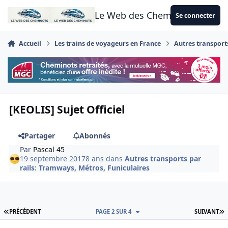
Aller au contenu
Le Web des Cheminots
Se connecter
Accueil
Les trains de voyageurs en France
Autres transport
[KEOLIS] Sujet Officiel
Partager
Abonnés
Par
Pascal 45
19 septembre 2017
8 ans
dans
Autres transports par
rails: Tramways, Métros, Funiculaires
PREMIÈRE PAGE
D
PRÉCÉDENT
PAGE 2 SUR 4
SUIVANT
Author stats