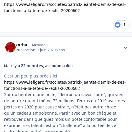
https://www.lefigaro.fr/societes/patrick-jeantet-demis-de-ses-
fonctions-a-la-tete-de-keolis-20200602
1
Author stats
zorba
Membre
Publication:
3 juin 2020
6 ans
il y a 22 minutes, assouan a dit :
C'est un peu plus précis ici
:
https://www.lefigaro.fr/societes/patrick-jeantet-demis-de-ses-
fonctions-a-la-tete-de-keolis-20200602
Sûr qu'hériter d'une boîte, "fleuron du savoir faire", qui vient
de perdre quand même 72 millions d'euros en 2019 avec des
pertes en 2020 pour cause virale, n'était pas autre chose
qu'un cadeau empoisonné. Partir avec un bon chèque et
retrouver dans quelques mois un poste confortable pour
exprimer ses talents est un "challenge" à la portée de ce
cadre dirigeant très expérimenté.