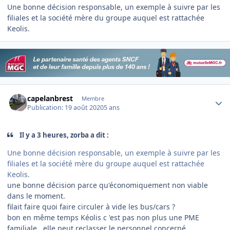
Une bonne décision responsable, un exemple à suivre par les
filiales et la société mère du groupe auquel est rattachée
Keolis.
Author stats
capelanbrest
Membre
Publication:
19 août 2020
5 ans
Il y a 3 heures, zorba a dit :
Une bonne décision responsable, un exemple à suivre par les
filiales et la société mère du groupe auquel est rattachée
Keolis.
une bonne décision parce qu'économiquement non viable
dans le moment.
filait faire quoi faire circuler à vide les bus/cars ?
bon en même temps Kéolis c 'est pas non plus une PME
familiale...elle peut reclasser le personnel concerné....