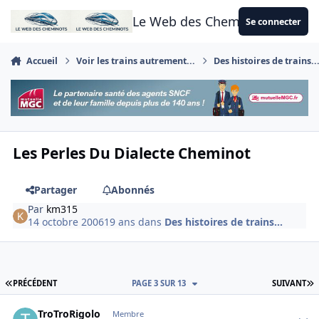
Aller au contenu
Le Web des Cheminots
Se connecter
Accueil
Voir les trains autrement...
Des histoires de trains..
Les Perles Du Dialecte Cheminot
Partager
Abonnés
Par
km315
14 octobre 2006
19 ans
dans
Des histoires de trains...
PREMIÈRE PAGE
D
PRÉCÉDENT
PAGE 3 SUR 13
SUIVANT
Author stats
TroTroRigolo
Membre