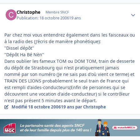
Author stats
Christophe
Membre SNCF
Publication:
18 octobre 2006
19 ans
Par chez moi vous entendrez également dans les faisceaux ou
à la radio des (J'écris de manière phonétique):
"Dissel dépôt"
"Dépôt Ha Bé Nèn"
Dans oublier les fameux TOM ou DOM TOM, train de desserte
du dépôt de Strasbourg qui n'est pratiquement jamais
nommé par son numéro (Je ne sais pas d'où vient ce terme) et
TRAIN DES LIONS probablement le seul train de France qui
est rempli d'aides-conducteurs(Enfin de personnes qui se
découvrent une vocation d'aide-conducteur) si le contrôleur
n'est pas présent 5 minutes avant le départ.
Modifié
18 octobre 2006
19 ans
par Christophe