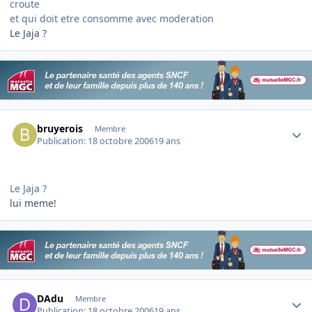
croute
et qui doit etre consomme avec moderation
Le Jaja ?
Author stats
bruyerois
Membre
Publication:
18 octobre 2006
19 ans
Le Jaja ?
lui meme!
Author stats
DAdu
Membre
Publication:
18 octobre 2006
19 ans