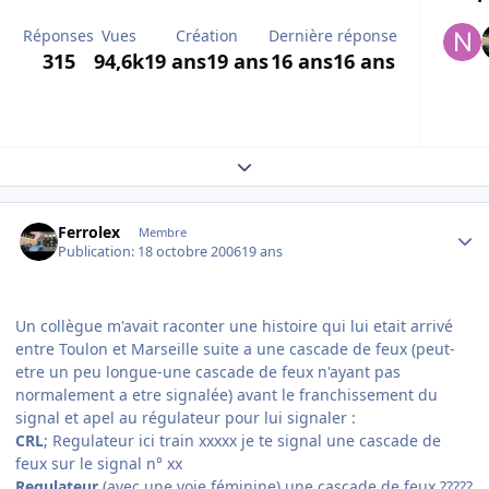
Réponses
Vues
Création
Dernière réponse
315
94,6k
19 ans
19 ans
16 ans
16 ans
Expand topic overview
Author stats
Ferrolex
Membre
Publication:
18 octobre 2006
19 ans
Un collègue m'avait raconter une histoire qui lui etait arrivé
entre Toulon et Marseille suite a une cascade de feux (peut-
etre un peu longue-une cascade de feux n'ayant pas
normalement a etre signalée) avant le franchissement du
signal et apel au régulateur pour lui signaler :
CRL
; Regulateur ici train xxxxx je te signal une cascade de
feux sur le signal n° xx
Regulateur
(avec une voie féminine) une cascade de feux ?????