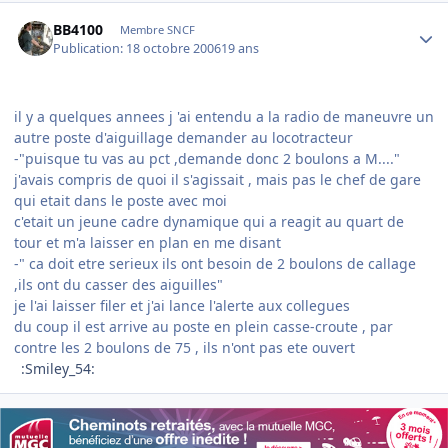
Author stats
BB4100
Membre SNCF
Publication:
18 octobre 2006
19 ans
il y a quelques annees j 'ai entendu a la radio de maneuvre un
autre poste d'aiguillage demander au locotracteur
-"puisque tu vas au pct ,demande donc 2 boulons a M...."
j'avais compris de quoi il s'agissait , mais pas le chef de gare
qui etait dans le poste avec moi
c'etait un jeune cadre dynamique qui a reagit au quart de
tour et m'a laisser en plan en me disant
-" ca doit etre serieux ils ont besoin de 2 boulons de callage
,ils ont du casser des aiguilles"
je l'ai laisser filer et j'ai lance l'alerte aux collegues
du coup il est arrive au poste en plein casse-croute , par
contre les 2 boulons de 75 , ils n'ont pas ete ouvert
:Smiley_54: