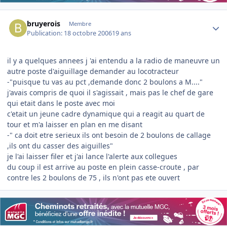
Author stats
bruyerois
Membre
Publication:
18 octobre 2006
19 ans
il y a quelques annees j 'ai entendu a la radio de maneuvre un
autre poste d'aiguillage demander au locotracteur
-"puisque tu vas au pct ,demande donc 2 boulons a M...."
j'avais compris de quoi il s'agissait , mais pas le chef de gare
qui etait dans le poste avec moi
c'etait un jeune cadre dynamique qui a reagit au quart de
tour et m'a laisser en plan en me disant
-" ca doit etre serieux ils ont besoin de 2 boulons de callage
,ils ont du casser des aiguilles"
je l'ai laisser filer et j'ai lance l'alerte aux collegues
du coup il est arrive au poste en plein casse-croute , par
contre les 2 boulons de 75 , ils n'ont pas ete ouvert