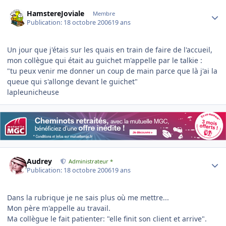
Author stats
HamstereJoviale
Membre
Publication:
18 octobre 2006
19 ans
Un jour que j'étais sur les quais en train de faire de l'accueil,
mon collègue qui était au guichet m'appelle par le talkie :
"tu peux venir me donner un coup de main parce que là j'ai la
queue qui s'allonge devant le guichet"
lapleunicheuse
Author stats
Audrey
Administrateur *
Publication:
18 octobre 2006
19 ans
Dans la rubrique je ne sais plus où me mettre...
Mon père m'appelle au travail.
Ma collègue le fait patienter: "elle finit son client et arrive".