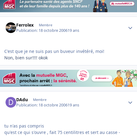
Author stats
Ferrolex
Membre
Publication:
18 octobre 2006
19 ans
C'est que je ne suis pas un buveur invétéré, moi!
Non, bien sur!!!! okok
Author stats
DAdu
Membre
Publication:
18 octobre 2006
19 ans
tu n'as pas compris
qu'est ce qui s'ouvre , fait 75 centilitres et sert au casse -