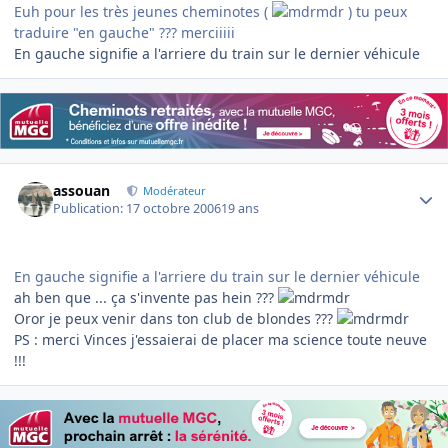
Euh pour les très jeunes cheminotes (
) tu peux
traduire "en gauche" ??? merciiiii
En gauche signifie a l'arriere du train sur le dernier véhicule
Author stats
assouan
Modérateur
Publication:
17 octobre 2006
19 ans
En gauche signifie a l'arriere du train sur le dernier véhicule
ah ben que ... ça s'invente pas hein ???
Oror je peux venir dans ton club de blondes ???
PS : merci Vinces j'essaierai de placer ma science toute neuve
!!!