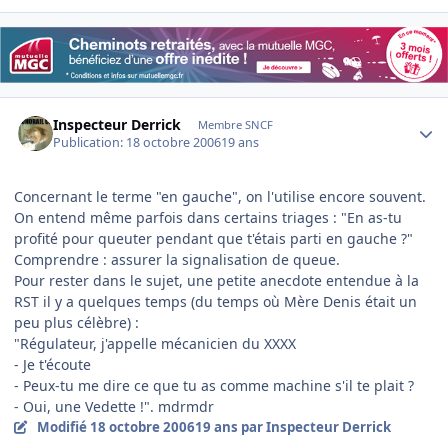
Author stats
Inspecteur Derrick
Membre SNCF
Publication:
18 octobre 2006
19 ans
Concernant le terme "en gauche", on l'utilise encore souvent.
On entend même parfois dans certains triages : "En as-tu
profité pour queuter pendant que t'étais parti en gauche ?"
Comprendre : assurer la signalisation de queue.
Pour rester dans le sujet, une petite anecdote entendue à la
RST il y a quelques temps (du temps où Mère Denis était un
peu plus célèbre) :
"Régulateur, j'appelle mécanicien du XXXX
- Je t'écoute
- Peux-tu me dire ce que tu as comme machine s'il te plait ?
- Oui, une Vedette !". mdrmdr
Modifié
18 octobre 2006
19 ans
par Inspecteur Derrick