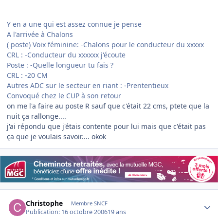
Y en a une qui est assez connue je pense
A l'arrivée à Chalons
( poste) Voix féminine: -Chalons pour le conducteur du xxxxx
CRL : -Conducteur du xxxxxx j'écoute
Poste : -Quelle longueur tu fais ?
CRL : -20 CM
Autres ADC sur le secteur en riant : -Prententieux
Convoqué chez le CUP à son retour
on me l'a faire au poste R sauf que c'était 22 cms, ptete que la
nuit ça rallonge....
j'ai répondu que j'étais contente pour lui mais que c'était pas
ça que je voulais savoir.... okok
Author stats
Christophe
Membre SNCF
Publication:
16 octobre 2006
19 ans