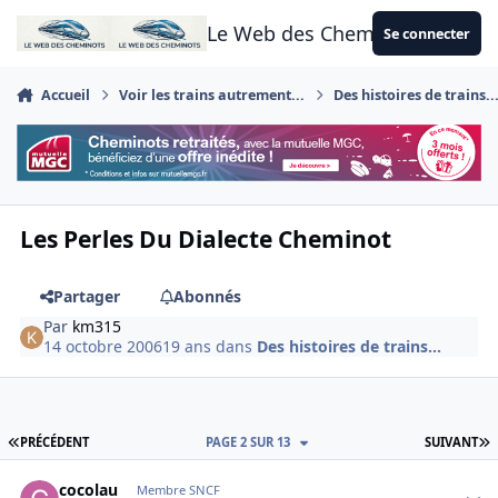
Aller au contenu
Le Web des Cheminots
Se connecter
Accueil
Voir les trains autrement...
Des histoires de trains..
Les Perles Du Dialecte Cheminot
Partager
Abonnés
Par
km315
14 octobre 2006
19 ans
dans
Des histoires de trains...
PREMIÈRE PAGE
D
PRÉCÉDENT
PAGE 2 SUR 13
SUIVANT
Author stats
cocolau
Membre SNCF