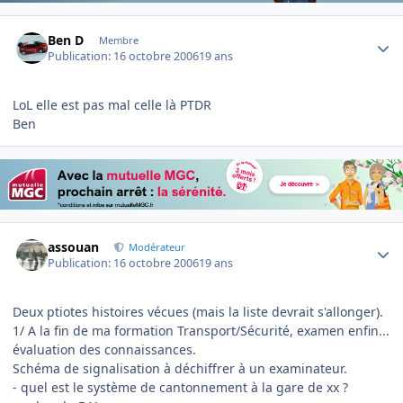
Author stats
Ben D
Membre
Publication:
16 octobre 2006
19 ans
LoL elle est pas mal celle là PTDR
Ben
Author stats
assouan
Modérateur
Publication:
16 octobre 2006
19 ans
Deux ptiotes histoires vécues (mais la liste devrait s'allonger).
1/ A la fin de ma formation Transport/Sécurité, examen enfin...
évaluation des connaissances.
Schéma de signalisation à déchiffrer à un examinateur.
- quel est le système de cantonnement à la gare de xx ?