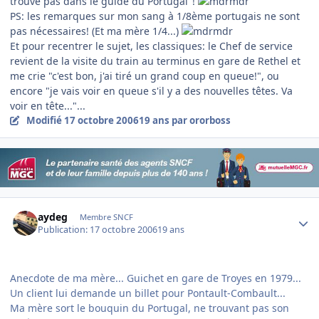
trouve pas dans le guide du Portugal"!
PS: les remarques sur mon sang à 1/8ème portugais ne sont
pas nécessaires! (Et ma mère 1/4...)
Et pour recentrer le sujet, les classiques: le Chef de service
revient de la visite du train au terminus en gare de Rethel et
me crie "c'est bon, j'ai tiré un grand coup en queue!", ou
encore "je vais voir en queue s'il y a des nouvelles têtes. Va
voir en tête..."...
Modifié
17 octobre 2006
19 ans
par ororboss
Author stats
aydeg
Membre SNCF
Publication:
17 octobre 2006
19 ans
Anecdote de ma mère... Guichet en gare de Troyes en 1979...
Un client lui demande un billet pour Pontault-Combault...
Ma mère sort le bouquin du Portugal, ne trouvant pas son