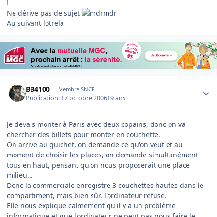
!
Ne dérive pas de sujet
Au suivant lotrela
Author stats
BB4100
Membre SNCF
Publication:
17 octobre 2006
19 ans
Je devais monter à Paris avec deux copains, donc on va
chercher des billets pour monter en couchette.
On arrive au guichet, on demande ce qu'on veut et au
moment de choisir les places, on demande simultanément
tous en haut, pensant qu'on nous proposerait une place
milieu...
Donc la commerciale enregistre 3 couchettes hautes dans le
compartiment, mais bien sûr, l'ordinateur refuse.
Elle nous explique calmement qu'il y a un problème
informatique et que l'ordinateur ne peut pas nous faire le