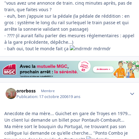
"vous avez une annonce de train. cinq minutes après, pas de
train, que faites vous ?
- euh, ben j'appuie sur la pédale (la pédale de réddition : en
gros : système le long du rail surlequel le train passe et qui
arrête la sonnerie validant son passage)
- ???? (il aurait fallu parler des mesures réglementaires : appel
à la gare précédente, dépêche...)
- bah oui, tout le monde fait ça
mdrmdr
Author stats
ororboss
Membre
Publication:
17 octobre 2006
19 ans
Anecdote de ma mère... Guichet en gare de Troyes en 1979...
Un client lui demande un billet pour Pontault-Combault...
Ma mère sort le bouquin du Portugal, ne trouvant pas son
collègue lui demande ce qu'elle cherche... "Ponto Combo je