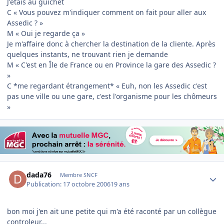
J'étais au guichet
C « Vous pouvez m'indiquer comment on fait pour aller aux
Assedic ? »
M « Oui je regarde ça »
Je m'affaire donc à chercher la destination de la cliente. Après
quelques instants, ne trouvant rien je demande
M « C'est en Île de France ou en Province la gare des Assedic ?
»
C *me regardant étrangement* « Euh, non les Assedic c'est
pas une ville ou une gare, c'est l'organisme pour les chômeurs
»
Author stats
dada76
Membre SNCF
Publication:
17 octobre 2006
19 ans
bon moi j'en ait une petite qui m'a été raconté par un collègue
controleur...