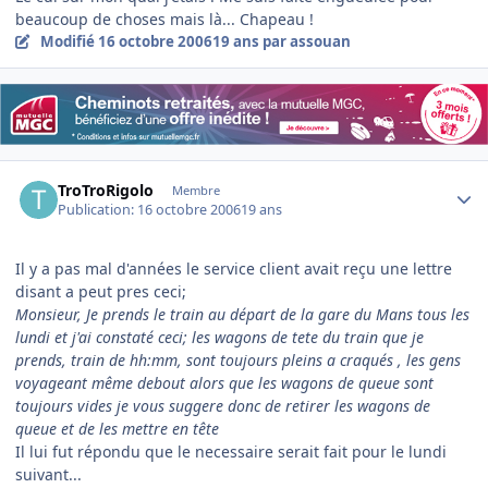
beaucoup de choses mais là... Chapeau !
Modifié
16 octobre 2006
19 ans
par assouan
Author stats
TroTroRigolo
Membre
Publication:
16 octobre 2006
19 ans
Il y a pas mal d'années le service client avait reçu une lettre
disant a peut pres ceci;
Monsieur, Je prends le train au départ de la gare du Mans tous les
lundi et j'ai constaté ceci; les wagons de tete du train que je
prends, train de hh:mm, sont toujours pleins a craqués , les gens
voyageant même debout alors que les wagons de queue sont
toujours vides je vous suggere donc de retirer les wagons de
queue et de les mettre en tête
Il lui fut répondu que le necessaire serait fait pour le lundi
suivant...