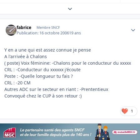
Expand topic overview
Author stats
fabrice
Membre SNCF
Publication:
16 octobre 2006
19 ans
Y en a une qui est assez connue je pense
A l'arrivée à Chalons
( poste) Voix féminine: -Chalons pour le conducteur du xxxxx
CRL : -Conducteur du xxxxxx j'écoute
Poste : -Quelle longueur tu fais ?
CRL : -20 CM
Autres ADC sur le secteur en riant : -Prententieux
Convoqué chez le CUP à son retour :)
1