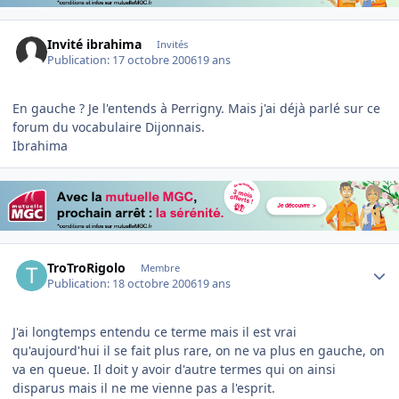
Invité ibrahima
Invités
Publication:
17 octobre 2006
19 ans
En gauche ? Je l'entends à Perrigny. Mais j'ai déjà parlé sur ce
forum du vocabulaire Dijonnais.
Ibrahima
Author stats
TroTroRigolo
Membre
Publication:
18 octobre 2006
19 ans
J'ai longtemps entendu ce terme mais il est vrai
qu'aujourd'hui il se fait plus rare, on ne va plus en gauche, on
va en queue. Il doit y avoir d'autre termes qui on ainsi
disparus mais il ne me vienne pas a l'esprit.