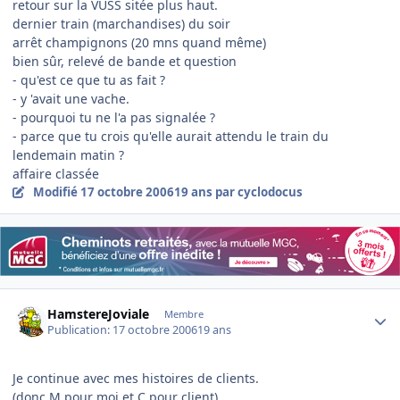
retour sur la VUSS sitée plus haut.
dernier train (marchandises) du soir
arrêt champignons (20 mns quand même)
bien sûr, relevé de bande et question
- qu'est ce que tu as fait ?
- y 'avait une vache.
- pourquoi tu ne l'a pas signalée ?
- parce que tu crois qu'elle aurait attendu le train du
lendemain matin ?
affaire classée
Modifié
17 octobre 2006
19 ans
par cyclodocus
Author stats
HamstereJoviale
Membre
Publication:
17 octobre 2006
19 ans
Je continue avec mes histoires de clients.
(donc M pour moi et C pour client)