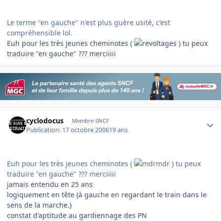
Le terme "en gauche" n'est plus guère usité, c'est
compréhensible lol.
Euh pour les très jeunes cheminotes (
) tu peux
traduire "en gauche" ??? merciiiii
Author stats
cyclodocus
Membre SNCF
Publication:
17 octobre 2006
19 ans
Euh pour les très jeunes cheminotes (
) tu peux
traduire "en gauche" ??? merciiiii
jamais entendu en 25 ans
logiquement en tête (à gauche en regardant le train dans le
sens de la marche.)
constat d'aptitude au gardiennage des PN