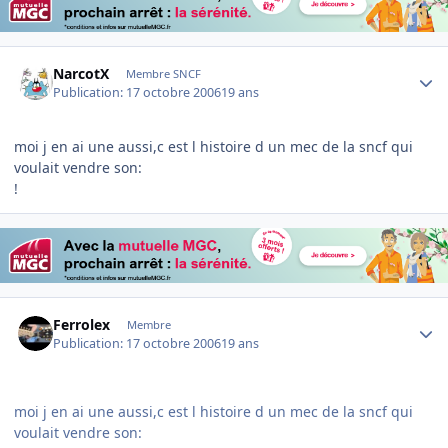
Author stats
NarcotX
Membre SNCF
Publication:
17 octobre 2006
19 ans
moi j en ai une aussi,c est l histoire d un mec de la sncf qui
voulait vendre son:
!
Author stats
Ferrolex
Membre
Publication:
17 octobre 2006
19 ans
moi j en ai une aussi,c est l histoire d un mec de la sncf qui
voulait vendre son: