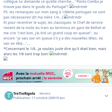
collègue lui demande ce qu'elle cherche... "Ponto Combo je
trouve pas dans le guide du Portugal"!
PS: les remarques sur mon sang à 1/8ème portugais ne sont
pas nécessaires! (Et ma mère 1/4...)
Et pour recentrer le sujet, les classiques: le Chef de service
revient de la visite du train au terminus en gare de Rethel et
me crie "c'est bon, j'ai tiré un grand coup en queue!", ou
encore "je vais voir en queue s'il y a des nouvelles têtes. Va
voir en tête..."...
*Concernant le 1/8...je voulais juste dire qu'il était bien, mais
alors les 7/8 sont trop bon!
Author stats
TroTroRigolo
Membre
Publication:
17 octobre 2006
19 ans