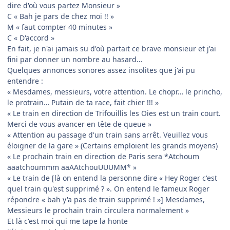
dire d'où vous partez Monsieur »
C « Bah je pars de chez moi !! »
M « faut compter 40 minutes »
C « D'accord »
En fait, je n'ai jamais su d'où partait ce brave monsieur et j'ai
fini par donner un nombre au hasard…
Quelques annonces sonores assez insolites que j'ai pu
entendre :
« Mesdames, messieurs, votre attention. Le chopr… le princho,
le protrain… Putain de ta race, fait chier !!! »
« Le train en direction de Trifouillis les Oies est un train court.
Merci de vous avancer en tête de queue »
« Attention au passage d'un train sans arrêt. Veuillez vous
éloigner de la gare » (Certains emploient les grands moyens)
« Le prochain train en direction de Paris sera *Atchoum
aaatchoummm aaAAtchouUUUMM* »
« Le train de [là on entend la personne dire « Hey Roger c'est
quel train qu'est supprimé ? ». On entend le fameux Roger
répondre « bah y'a pas de train supprimé ! »] Mesdames,
Messieurs le prochain train circulera normalement »
Et là c'est moi qui me tape la honte