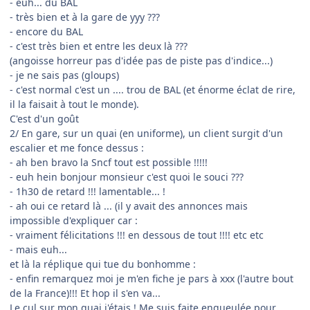
- euh... du BAL
- très bien et à la gare de yyy ???
- encore du BAL
- c'est très bien et entre les deux là ???
(angoisse horreur pas d'idée pas de piste pas d'indice...)
- je ne sais pas (gloups)
- c'est normal c'est un .... trou de BAL (et énorme éclat de rire,
il la faisait à tout le monde).
C'est d'un goût
2/ En gare, sur un quai (en uniforme), un client surgit d'un
escalier et me fonce dessus :
- ah ben bravo la Sncf tout est possible !!!!!
- euh hein bonjour monsieur c'est quoi le souci ???
- 1h30 de retard !!! lamentable... !
- ah oui ce retard là ... (il y avait des annonces mais
impossible d'expliquer car :
- vraiment félicitations !!! en dessous de tout !!!! etc etc
- mais euh...
et là la réplique qui tue du bonhomme :
- enfin remarquez moi je m'en fiche je pars à xxx (l'autre bout
de la France)!!! Et hop il s'en va...
Le cul sur mon quai j'étais ! Me suis faite engueulée pour