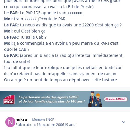
plusieurs minutes apres alors que j'avais armé le CAB (pour
ceux qui connaisse j'arrivais a la Bif de Presle)
Le PAR
: Le PAR IDF appelle train xxxxxxx
Moi
: train xxxxxx j'écoute le PAR
Le PAR
: tu nous as dis que tu avais une 22200 c'est bien ça ?
Moi
: oui C'est bien ça
Le PAR
: Tu as le Cab ?
Moi
: (je commençais a en avoir un peu marre du PAR) c'est
quoi le CAB ?
Le PAR
: (apres un blanc a la radio) arrete toi immédiatement,
tout de suite!
Il a fallut que je leur explique que je les mettais en boite car
ils n'arretaient pas de m'appeller sans vraiment de raison
On a rigolé un bout de temps au dépot avec cette histoire.
Author stats
nekro
Membre SNCF
Publication:
16 octobre 2006
19 ans