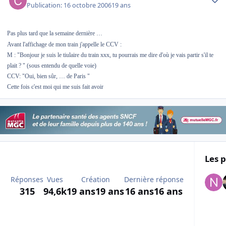
Publication:
16 octobre 2006
19 ans
Pas plus tard que la semaine dernière …
Avant l'affichage de mon train j'appelle le CCV :
M : "Bonjour je suis le tiulaire du train xxx, tu pourrais me dire d'où je vais partir s'il te
plait ? " (sous entendu de quelle voie)
CCV: "Oui, bien sûr, … de Paris "
Cette fois c'est moi qui me suis fait avoir
Les p
Réponses
Vues
Création
Dernière réponse
315
94,6k
19 ans
19 ans
16 ans
16 ans