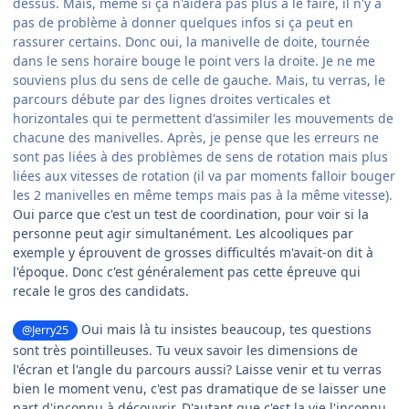
dessus. Mais, même si ça n'aidera pas plus à le faire, il n'y a
pas de problème à donner quelques infos si ça peut en
rassurer certains. Donc oui, la manivelle de doite, tournée
dans le sens horaire bouge le point vers la droite. Je ne me
souviens plus du sens de celle de gauche. Mais, tu verras, le
parcours débute par des lignes droites verticales et
horizontales qui te permettent d'assimiler les mouvements de
chacune des manivelles. Après, je pense que les erreurs ne
sont pas liées à des problèmes de sens de rotation mais plus
liées aux vitesses de rotation (il va par moments falloir bouger
les 2 manivelles en même temps mais pas à la même vitesse).
Oui parce que c'est un test de coordination, pour voir si la
personne peut agir simultanément. Les alcooliques par
exemple y éprouvent de grosses difficultés m'avait-on dit à
l'époque. Donc c'est généralement pas cette épreuve qui
recale le gros des candidats.
Oui mais là tu insistes beaucoup, tes questions
@Jerry25
sont très pointilleuses. Tu veux savoir les dimensions de
l'écran et l'angle du parcours aussi? Laisse venir et tu verras
bien le moment venu, c'est pas dramatique de se laisser une
part d'inconnu à découvrir. D'autant que c'est la vie l'inconnu.