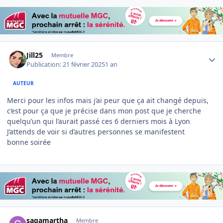
Author stats
Jill25
Membre
Publication:
21 février 2025
1 an
AUTEUR
Merci pour les infos mais j’ai peur que ça ait changé depuis,
c’est pour ça que je précise dans mon post que je cherche
quelqu’un qui l’aurait passé ces 6 derniers mois à Lyon
J’attends de voir si d’autres personnes se manifestent
bonne soirée
Author stats
sagamartha
Membre