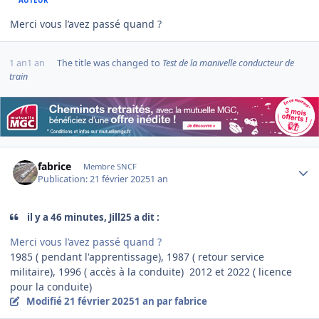
Merci vous l’avez passé quand ?
1 an
1 an
The title was changed to
Test de la manivelle conducteur de
train
Author stats
fabrice
Membre SNCF
Publication:
21 février 2025
1 an
il y a 46 minutes, Jill25 a dit :
Merci vous l’avez passé quand ?
1985 ( pendant l'apprentissage), 1987 ( retour service
militaire), 1996 ( accès à la conduite) 2012 et 2022 ( licence
pour la conduite)
Modifié
21 février 2025
1 an
par fabrice