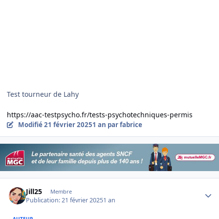
Test tourneur de Lahy
https://aac-testpsycho.fr/tests-psychotechniques-permis
Modifié
21 février 2025
1 an
par fabrice
Author stats
Jill25
Membre
Publication:
21 février 2025
1 an
AUTEUR