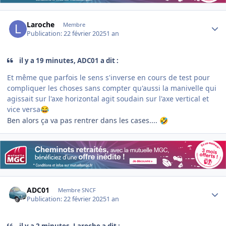
Author stats
Laroche
Membre
Publication:
22 février 2025
1 an
il y a 19 minutes, ADC01 a dit :
Et même que parfois le sens s'inverse en cours de test pour
compliquer les choses sans compter qu'aussi la manivelle qui
agissait sur l'axe horizontal agit soudain sur l'axe vertical et
vice versa
😂
Ben alors ça va pas rentrer dans les cases....
🤣
Author stats
ADC01
Membre SNCF
Publication:
22 février 2025
1 an