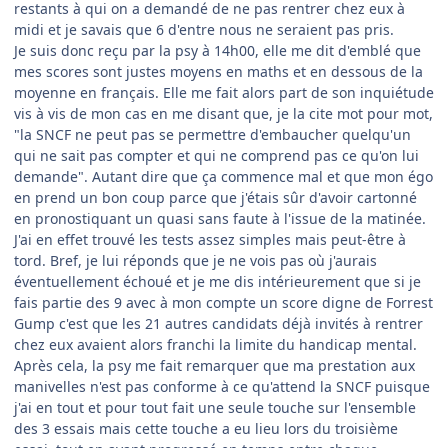
restants à qui on a demandé de ne pas rentrer chez eux à
midi et je savais que 6 d'entre nous ne seraient pas pris.
Je suis donc reçu par la psy à 14h00, elle me dit d'emblé que
mes scores sont justes moyens en maths et en dessous de la
moyenne en français. Elle me fait alors part de son inquiétude
vis à vis de mon cas en me disant que, je la cite mot pour mot,
"la SNCF ne peut pas se permettre d'embaucher quelqu'un
qui ne sait pas compter et qui ne comprend pas ce qu'on lui
demande". Autant dire que ça commence mal et que mon égo
en prend un bon coup parce que j'étais sûr d'avoir cartonné
en pronostiquant un quasi sans faute à l'issue de la matinée.
J'ai en effet trouvé les tests assez simples mais peut-être à
tord. Bref, je lui réponds que je ne vois pas où j'aurais
éventuellement échoué et je me dis intérieurement que si je
fais partie des 9 avec à mon compte un score digne de Forrest
Gump c'est que les 21 autres candidats déjà invités à rentrer
chez eux avaient alors franchi la limite du handicap mental.
Après cela, la psy me fait remarquer que ma prestation aux
manivelles n'est pas conforme à ce qu'attend la SNCF puisque
j'ai en tout et pour tout fait une seule touche sur l'ensemble
des 3 essais mais cette touche a eu lieu lors du troisième