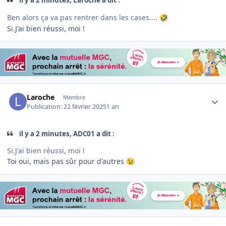
il y a 2 minutes, Laroche a dit :
Ben alors ça va pas rentrer dans les cases....
🤣
Si.J'ai bien réussi, moi !
Author stats
Laroche
Membre
Publication:
22 février 2025
1 an
il y a 2 minutes, ADC01 a dit :
Si.J'ai bien réussi, moi !
Toi oui, mais pas sûr pour d'autres
😉
Author stats