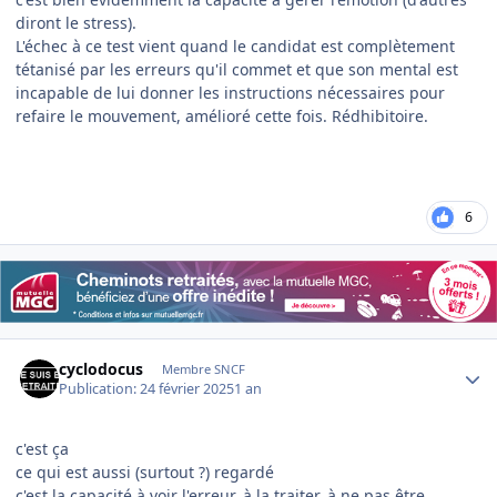
diront le stress).
L'échec à ce test vient quand le candidat est complètement
tétanisé par les erreurs qu'il commet et que son mental est
incapable de lui donner les instructions nécessaires pour
refaire le mouvement, amélioré cette fois. Rédhibitoire.
6
Author stats
cyclodocus
Membre SNCF
Publication:
24 février 2025
1 an
c'est ça
ce qui est aussi (surtout ?) regardé
c'est la capacité à voir l'erreur, à la traiter, à ne pas être