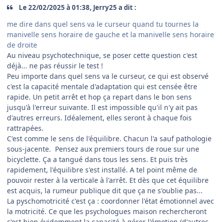
Le 22/02/2025 à 01:38, Jerry25 a dit :
me dire dans quel sens va le curseur quand tu tournes la
manivelle sens horaire de gauche et la manivelle sens horaire
de droite
Au niveau psychotechnique, se poser cette question c'est
déjà... ne pas réussir le test !
Peu importe dans quel sens va le curseur, ce qui est observé
c'est la capacité mentale d'adaptation qui est censée être
rapide. Un petit arrêt et hop ça repart dans le bon sens
jusqu'à l'erreur suivante. Il est impossible qu'il n'y ait pas
d'autres erreurs. Idéalement, elles seront à chaque fois
rattrapées.
C'est comme le sens de l'équilibre. Chacun l'a sauf pathologie
sous-jacente. Pensez aux premiers tours de roue sur une
bicyclette. Ça a tangué dans tous les sens. Et puis très
rapidement, l'équilibre s'est installé. A tel point même de
pouvoir rester à la verticale à l'arrêt. Et dès que cet équilibre
est acquis, la rumeur publique dit que ça ne s'oublie pas...
La pyschomotricité c'est ça : coordonner l'état émotionnel avec
la motricité. Ce que les psychologues maison rechercheront
c'est bien évidemment la capacité à gérer l'émotion (d'autres