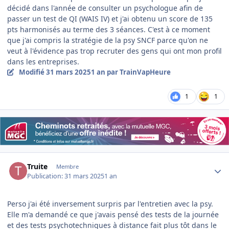
décidé dans l'année de consulter un psychologue afin de
passer un test de QI (WAIS IV) et j'ai obtenu un score de 135
pts harmonisés au terme des 3 séances. C'est à ce moment
que j'ai compris la stratégie de la psy SNCF parce qu'on ne
veut à l'évidence pas trop recruter des gens qui ont mon profil
dans les entreprises.
Modifié
31 mars 2025
1 an
par TrainVapHeure
1
1
Author stats
Truite
Membre
Publication:
31 mars 2025
1 an
Perso j'ai été inversement surpris par l'entretien avec la psy.
Elle m'a demandé ce que j'avais pensé des tests de la journée
et des tests psychotechniques à distance fait plus tôt dans le