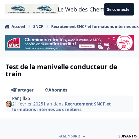
Aller au contenu
Le Web des Cheminots
Se connecter
Accueil
SNCF
Recrutement SNCF et formations internes aux
Test de la manivelle conducteur de
train
Partager
Abonnés
Par
Jill25
21 février 2025
1 an
dans
Recrutement SNCF et
formations internes aux métiers
D
PAGE 1 SUR 2
SUIVANT