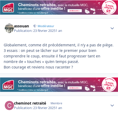
Author stats
assouan
Modérateur
Publication:
23 février 2025
1 an
Globalement, comme dit précédemment, il n’y a pas de piège.
3 essais : on peut se lâcher sur le premier pour bien
comprendre le coup, ensuite il faut progresser tant en
nombre de « touches » qu’en temps passé.
Bon courage et reviens nous raconter ?
Author stats
cheminot retraité
Membre
Publication:
23 février 2025
1 an