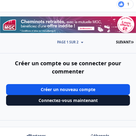
1
D
PAGE 1 SUR 2
SUIVANT
Créer un compte ou se connecter pour
commenter
Créer un nouveau compte
Connectez-vous maintenant
Partager
Abonnés