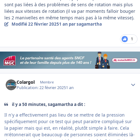
sont pas liées à des problèmes de sens de rotation mais plus
liées aux vitesses de rotation (il va par moments falloir bouger
les 2 manivelles en même temps mais pas à la même vitesse).
Modifié
22 février 2025
1 an
par sagamartha
1
Author stats
Colargol
Membre
Publication:
22 février 2025
1 an
il y a 50 minutes, sagamartha a dit :
Il n'y a effectivement pas lieu de se mettre de la pression
spécifiquement pour ce test qui peut paraitre compliqué sur
la papier mais qui est, en réalité, plutôt simple à faire. Cela
m'étonnerait que beaucoup de personnes soient éliminées là-