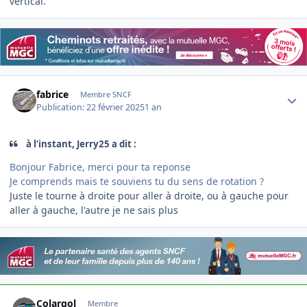
vertical.
Author stats
fabrice
Membre SNCF
Publication:
22 février 2025
1 an
à l’instant, Jerry25 a dit :
Bonjour Fabrice, merci pour ta reponse
Je comprends mais te souviens tu du sens de rotation ?
Juste le tourne à droite pour aller à droite, ou à gauche pour
aller à gauche, l'autre je ne sais plus
Author stats
Colargol
Membre