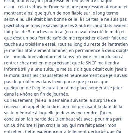
essai, tout en ayant progressé en temps entre chaque
essai...cela traduisant l'inverse d'une progression attendue et
montrant ainsi quelqu'un de non fiable sur le long terme
selon elle. Elle était bien bonne celle là ! Certes je ne suis pas
psychologue mais je savais que les 8 autres candidats avaient
fait plus de 5 touches au total (on en avait discuté le midi) et
que c'est un peu fort de café de me reprocher d'avoir fait une
touche au troisième essai. Tout au long du reste de l'entretien
je me fais littéralement laminer, en permanence à deux doigts
de l'humiliation volontaire et la psy m'invite en conclusion à
rentrer chez moi en me précisant que la SNCF me tiendra
informé s'il y a une suite. Je me suis dit que c'était cuit, j'avais
le moral dans les chaussettes et heureusement que je n'avais
pas de problèmes dans la vie parce que je crois que
quelqu'un de fragile aurait pu à ma place songer à se jeter
dans le Rhône en fin de journée.
Curieusement, j'ai eu la semaine suivante la surprise de
recevoir un appel de la direction me précisant la date de la
visite médicale à laquelle je devrais me rendre. J'ai en
conclusion fait partie des 3 embauchés avec, pour ma part,
un QI d'huitre si j'en crois la psy qui m'a fait passer mon
entretien. Cette expérience m'a tellement perturbé que j'ai