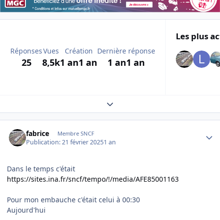
Les plus ac
Réponses
Vues
Création
Dernière réponse
25
8,5k
1 an
1 an
1 an
1 an
Expand topic overview
Author stats
fabrice
Membre SNCF
Publication:
21 février 2025
1 an
Dans le temps c'était
https://sites.ina.fr/sncf/tempo/!/media/AFE85001163
Pour mon embauche c'était celui à 00:30
Aujourd'hui