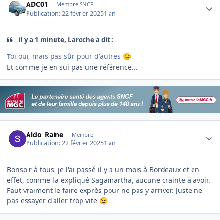
ADC01
Membre SNCF
Publication:
22 février 2025
1 an
il y a 1 minute, Laroche a dit :
Toi oui, mais pas sûr pour d'autres
😉
Et comme je en sui pas une référence...
Author stats
Aldo_Raine
Membre
Publication:
22 février 2025
1 an
Bonsoir à tous, je l'ai passé il y a un mois à Bordeaux et en
effet, comme l'a expliqué Sagamartha, aucune crainte à avoir.
Faut vraiment le faire exprès pour ne pas y arriver. Juste ne
pas essayer d'aller trop vite
😉