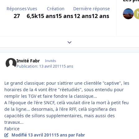
Réponses
Vues
Création
Dernière réponse
27
6,5k
15 ans
15 ans
12 ans
12 ans
Expand topic overview
Invité Fabr
Invités
Publication:
13 avril 2011
15 ans
Le grand classique: pour s'attirer une clientèle "captive", les
horaires de la 4 vont être "réetudiés", sous entendu pour
remplir les TGV et faire fondre la classique...
A l'époque de l'ére SNCF, celà voulait dire la mort à petit feu
de la ligne... desormais, à l'ére RFF, celà signifiera des
capacités de sillons supplementaires, mais aussi des
travaux...
Fabrice
Modifié
13 avril 2011
15 ans
par Fabr