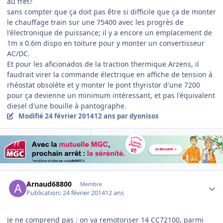
au fret?
sans compter que ça doit pas être si difficile que ça de monter
le chauffage train sur une 75400 avec les progrès de
l'électronique de puissance; il y a encore un emplacement de
1m x 0.6m dispo en toiture pour y monter un convertisseur
AC/DC.
Et pour les aficionados de la traction thermique Arzens, il
faudrait virer la commande électrique en affiche de tension à
rhéostat obsolète et y monter le pont thyristor d'une 7200
pour ça devienne un minimum intéressant, et pas l'équivalent
diesel d'une bouille à pantographe.
Modifié
24 février 2014
12 ans
par dyonisos
Author stats
Arnaud68800
Membre
Publication:
24 février 2014
12 ans
Je ne comprend pas : on va remotoriser 14 CC72100, parmi