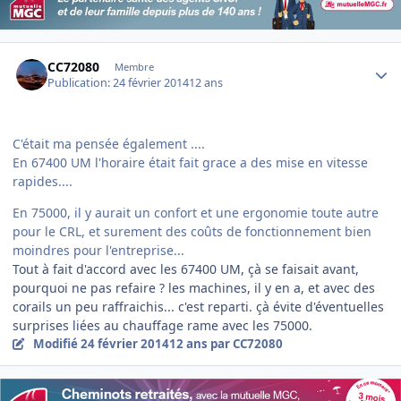
Author stats
CC72080
Membre
Publication:
24 février 2014
12 ans
C'était ma pensée également ....
En 67400 UM l'horaire était fait grace a des mise en vitesse
rapides....
En 75000, il y aurait un confort et une ergonomie toute autre
pour le CRL, et surement des coûts de fonctionnement bien
moindres pour l'entreprise...
Tout à fait d'accord avec les 67400 UM, çà se faisait avant,
pourquoi ne pas refaire ? les machines, il y en a, et avec des
corails un peu raffraichis... c'est reparti. çà évite d'éventuelles
surprises liées au chauffage rame avec les 75000.
Modifié
24 février 2014
12 ans
par CC72080