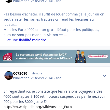
Publication:
25 février 2014
12 ans
Pas besoin d'acheter, il suffit de louer comme ça le jour ou on
veut arreter les rames tractées on rend les bécanes au
loueur...
Mais les Euro 4000 ont un gros défaut pour les politiques,
elles ne sont pas made in Alstom
!!!!
...
... et une fiabilité moindre
.
Author stats
CC72080
Membre
Publication:
25 février 2014
12 ans
En regardant ici, je constate que les versions voyageurs des
4000 sont aptes à 160 (et moteurs suspendues par le nez) voir
200 pour les 3000. Juste ??
http://en.wikipedia.org/wiki/Vossloh_Euro