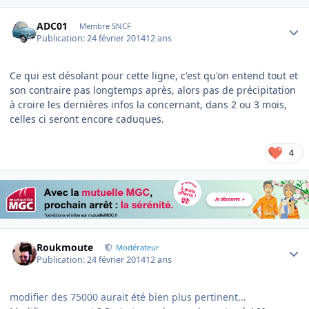
Author stats
ADC01
Membre SNCF
Publication:
24 février 2014
12 ans
Ce qui est désolant pour cette ligne, c'est qu'on entend tout et
son contraire pas longtemps après, alors pas de précipitation
à croire les dernières infos la concernant, dans 2 ou 3 mois,
celles ci seront encore caduques.
4
Author stats
Roukmoute
Modérateur
Publication:
24 février 2014
12 ans
modifier des 75000 aurait été bien plus pertinent...