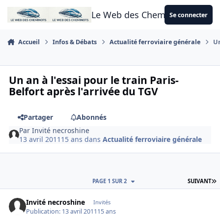
Aller au contenu
Le Web des Cheminots
Se connecter
Accueil
Infos & Débats
Actualité ferroviaire générale
Un
Un an à l'essai pour le train Paris-
Belfort après l'arrivée du TGV
Partager
Abonnés
Par
Invité necroshine
13 avril 2011
15 ans
dans
Actualité ferroviaire générale
D
PAGE 1 SUR 2
SUIVANT
Invité necroshine
Invités
Publication:
13 avril 2011
15 ans