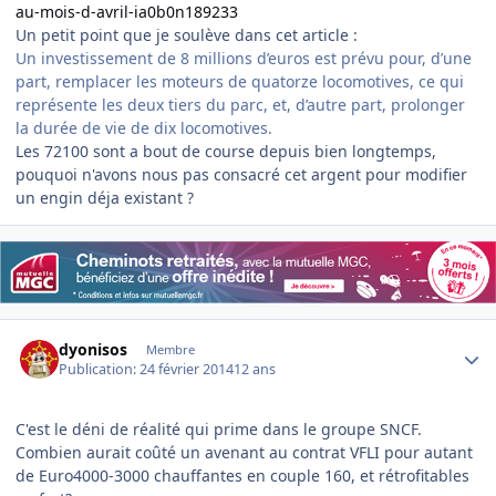
au-mois-d-avril-ia0b0n189233
Un petit point que je soulève dans cet article :
Un investissement de 8 millions d’euros est prévu pour, d’une
part, remplacer les moteurs de quatorze locomotives, ce qui
représente les deux tiers du parc, et, d’autre part, prolonger
la durée de vie de dix locomotives.
Les 72100 sont a bout de course depuis bien longtemps,
pouquoi n'avons nous pas consacré cet argent pour modifier
un engin déja existant ?
Author stats
dyonisos
Membre
Publication:
24 février 2014
12 ans
C'est le déni de réalité qui prime dans le groupe SNCF.
Combien aurait coûté un avenant au contrat VFLI pour autant
de Euro4000-3000 chauffantes en couple 160, et rétrofitables