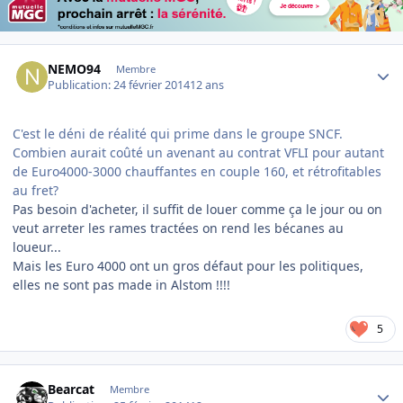
Author stats
NEMO94
Membre
Publication:
24 février 2014
12 ans
C'est le déni de réalité qui prime dans le groupe SNCF.
Combien aurait coûté un avenant au contrat VFLI pour autant
de Euro4000-3000 chauffantes en couple 160, et rétrofitables
au fret?
Pas besoin d'acheter, il suffit de louer comme ça le jour ou on
veut arreter les rames tractées on rend les bécanes au
loueur...
Mais les Euro 4000 ont un gros défaut pour les politiques,
elles ne sont pas made in Alstom !!!!
5
Author stats
Bearcat
Membre