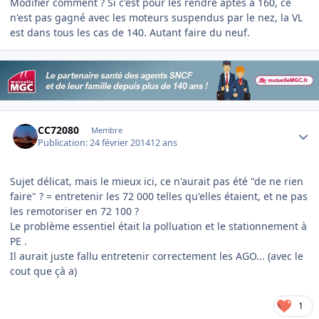
Modifier comment ? Si c'est pour les rendre aptes à 160, ce
n'est pas gagné avec les moteurs suspendus par le nez, la VL
est dans tous les cas de 140. Autant faire du neuf.
Author stats
CC72080
Membre
Publication:
24 février 2014
12 ans
Sujet délicat, mais le mieux ici, ce n'aurait pas été "de ne rien
faire" ? = entretenir les 72 000 telles qu'elles étaient, et ne pas
les remotoriser en 72 100 ?
Le problème essentiel était la polluation et le stationnement à
PE .
Il aurait juste fallu entretenir correctement les AGO... (avec le
cout que çà a)
1