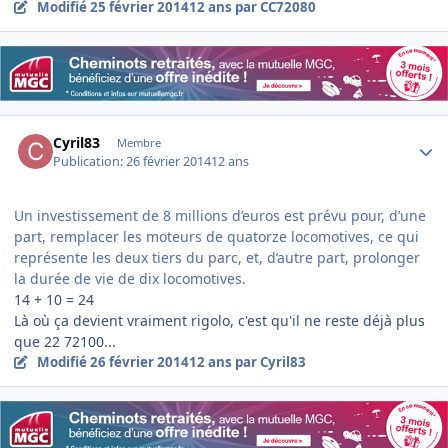
Modifié
25 février 2014
12 ans
par CC72080
Author stats
Cyril83
Membre
Publication:
26 février 2014
12 ans
Un investissement de 8 millions d’euros est prévu pour, d’une
part, remplacer les moteurs de quatorze locomotives, ce qui
représente les deux tiers du parc, et, d’autre part, prolonger
la durée de vie de dix locomotives.
14 + 10 = 24
Là où ça devient vraiment rigolo, c'est qu'il ne reste déjà plus
que 22 72100...
Modifié
26 février 2014
12 ans
par Cyril83