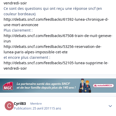
vendredi-soir
Ce sont des questions qui ont reçu une réponse sncf (en
couleur bordeaux)
http://debats.sncf.com/feedbacks/61592-lunea-chronique-d-
une-mort-annoncee
Plus clairement :
http://debats.sncf.com/feedbacks/67508-train-de-nuit-geneve-
irun
http://debats.sncf.com/feedbacks/53256-reservation-de-
lunea-paris-alpes-impossible-cet-ete
et encore plus clairement :
http://debats.sncf.com/feedbacks/52105-lunea-supprime-le-
vendredi-soir
Author stats
Cyril83
Membre
Publication:
25 avril 2011
15 ans