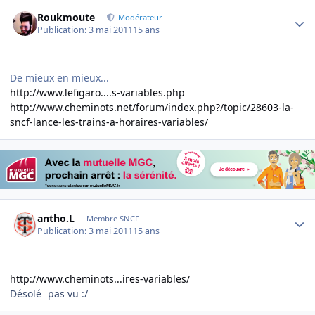
Author stats
Roukmoute
Modérateur
Publication:
3 mai 2011
15 ans
De mieux en mieux...
http://www.lefigaro....s-variables.php
http://www.cheminots.net/forum/index.php?/topic/28603-la-
sncf-lance-les-trains-a-horaires-variables/
Author stats
antho.L
Membre SNCF
Publication:
3 mai 2011
15 ans
http://www.cheminots...ires-variables/
Désolé
pas vu :/