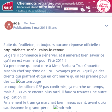
Author stats
ada
Membre
Publication:
1 mai 2011
15 ans
Suite du feuilleton, et toujours aucune réponse officielle :
http://debats.sncf.c...rains-le-retour
Le gars il commence à s'énerver, et il aimerait bien savoir ce
qu'il en est vraiment pour l'été 2011 !
Y'a personne qui peut dire à Mme Barbara Truc Chouette
Machin chef suprême de SNCF Voyages (ex VFE) qu'il y a des
clients qui piaffent et qui en ont marre qu'on les prenne pour
des c...
Le coup des sillons RFF pas confirmés, ça marche un temps,
mais à J-30 voire encore plus tard, il faudra trouver une autre
explication !!!
Finalement le train ça marchait bien mieux avant, avant qu'on
saucissonne le grand-père....