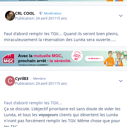
Author stats
CRL COOL
Modérateur
Publication:
24 avril 2011
15 ans
Faut d'abord remplir les TGV.... Quand ils seront bien pleins,
miraculeusement la réservation des Lunéa sera ouverte.....
Author stats
Cyril83
Membre
Publication:
24 avril 2011
15 ans
Faut d'abord remplir les TGV....
Ça se discute. L'objectif prioritaire est sans doute de vider les
Lunéa, et tous les
voyageurs
clients qui désertent les Lunéa
n'iront pas forcément remplir les TGV. Même chose que pour
les TAC...