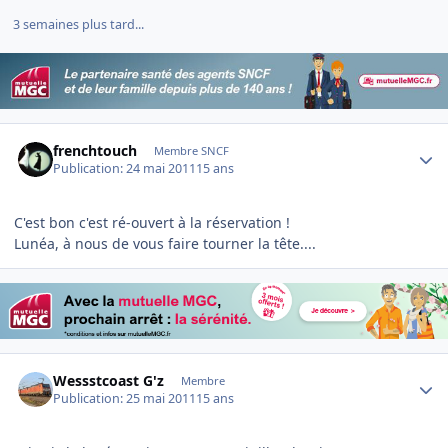
3 semaines plus tard...
Author stats
frenchtouch
Membre SNCF
Publication:
24 mai 2011
15 ans
C'est bon c'est ré-ouvert à la réservation !
Lunéa, à nous de vous faire tourner la tête....
Author stats
Wessstcoast G'z
Membre
Publication:
25 mai 2011
15 ans