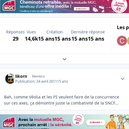
Les p
Réponses
Vues
Création
Dernière réponse
29
14,6k
15 ans
15 ans
15 ans
15 ans
Expand topic overview
Author stats
likorn
Membre
Publication:
24 avril 2011
15 ans
Bah, comme Véolia et les FS veulent faire de la concurrence
sur ces axes, ça démontre juste la combativité de la SNCF...