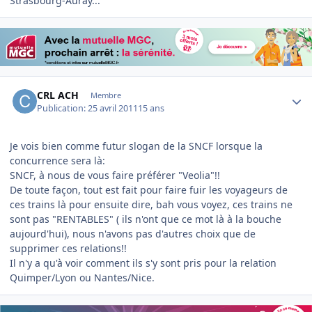
Strasbourg-Auray...
Author stats
CRL ACH
Membre
Publication:
25 avril 2011
15 ans
Je vois bien comme futur slogan de la SNCF lorsque la
concurrence sera là:
SNCF, à nous de vous faire préférer "Veolia"!!
De toute façon, tout est fait pour faire fuir les voyageurs de
ces trains là pour ensuite dire, bah vous voyez, ces trains ne
sont pas "RENTABLES" ( ils n'ont que ce mot là à la bouche
aujourd'hui), nous n'avons pas d'autres choix que de
supprimer ces relations!!
Il n'y a qu'à voir comment ils s'y sont pris pour la relation
Quimper/Lyon ou Nantes/Nice.