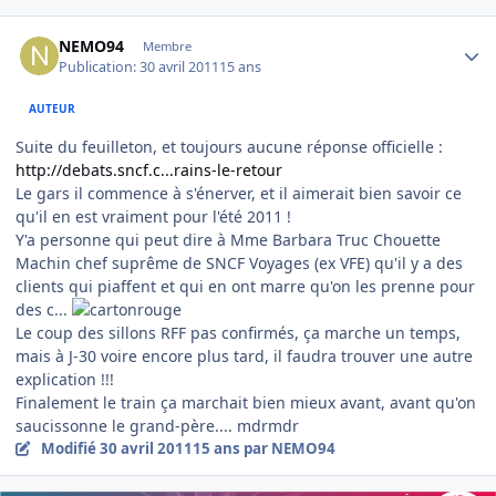
Author stats
NEMO94
Membre
Publication:
30 avril 2011
15 ans
AUTEUR
Suite du feuilleton, et toujours aucune réponse officielle :
http://debats.sncf.c...rains-le-retour
Le gars il commence à s'énerver, et il aimerait bien savoir ce
qu'il en est vraiment pour l'été 2011 !
Y'a personne qui peut dire à Mme Barbara Truc Chouette
Machin chef suprême de SNCF Voyages (ex VFE) qu'il y a des
clients qui piaffent et qui en ont marre qu'on les prenne pour
des c...
Le coup des sillons RFF pas confirmés, ça marche un temps,
mais à J-30 voire encore plus tard, il faudra trouver une autre
explication !!!
Finalement le train ça marchait bien mieux avant, avant qu'on
saucissonne le grand-père.... mdrmdr
Modifié
30 avril 2011
15 ans
par NEMO94