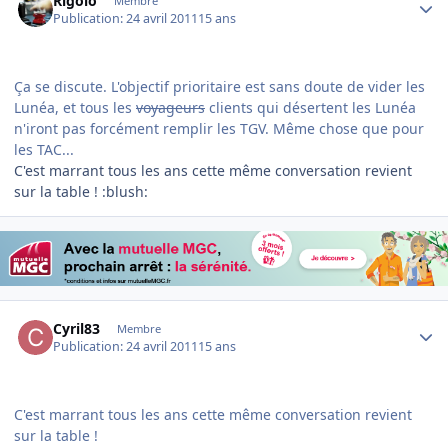
Rigolo
Membre
Publication:
24 avril 2011
15 ans
Ça se discute. L'objectif prioritaire est sans doute de vider les
Lunéa, et tous les
voyageurs
clients qui désertent les Lunéa
n'iront pas forcément remplir les TGV. Même chose que pour
les TAC...
C'est marrant tous les ans cette même conversation revient
sur la table ! :blush:
Author stats
Cyril83
Membre
Publication:
24 avril 2011
15 ans
C'est marrant tous les ans cette même conversation revient
sur la table !