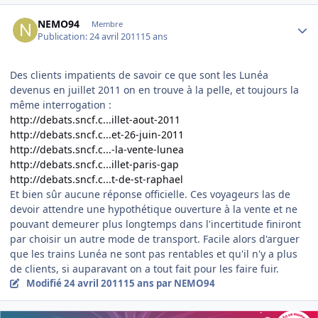
Author stats
NEMO94
Membre
Publication:
24 avril 2011
15 ans
Des clients impatients de savoir ce que sont les Lunéa
devenus en juillet 2011 on en trouve à la pelle, et toujours la
même interrogation :
http://debats.sncf.c...illet-aout-2011
http://debats.sncf.c...et-26-juin-2011
http://debats.sncf.c...-la-vente-lunea
http://debats.sncf.c...illet-paris-gap
http://debats.sncf.c...t-de-st-raphael
Et bien sûr aucune réponse officielle. Ces voyageurs las de
devoir attendre une hypothétique ouverture à la vente et ne
pouvant demeurer plus longtemps dans l'incertitude finiront
par choisir un autre mode de transport. Facile alors d'arguer
que les trains Lunéa ne sont pas rentables et qu'il n'y a plus
de clients, si auparavant on a tout fait pour les faire fuir.
Modifié
24 avril 2011
15 ans
par NEMO94