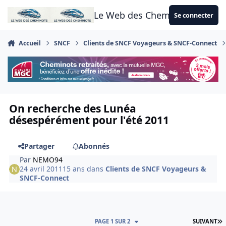
Aller au contenu
Le Web des Cheminots
Se connecter
Accueil
SNCF
Clients de SNCF Voyageurs & SNCF-Connect
On recherche des Lunéa
désespérément pour l'été 2011
Partager
Abonnés
Par
NEMO94
24 avril 2011
15 ans
dans
Clients de SNCF Voyageurs &
SNCF-Connect
D
PAGE 1 SUR 2
SUIVANT