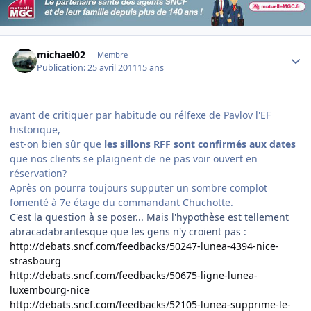
Author stats
michael02
Membre
Publication:
25 avril 2011
15 ans
avant de critiquer par habitude ou rélfexe de Pavlov l'EF
historique,
est-on bien sûr que
les sillons RFF sont confirmés aux dates
que nos clients se plaignent de ne pas voir ouvert en
réservation?
Après on pourra toujours supputer un sombre complot
fomenté à 7e étage du commandant Chuchotte.
C'est la question à se poser... Mais l'hypothèse est tellement
abracadabrantesque que les gens n'y croient pas :
http://debats.sncf.com/feedbacks/50247-lunea-4394-nice-
strasbourg
http://debats.sncf.com/feedbacks/50675-ligne-lunea-
luxembourg-nice
http://debats.sncf.com/feedbacks/52105-lunea-supprime-le-