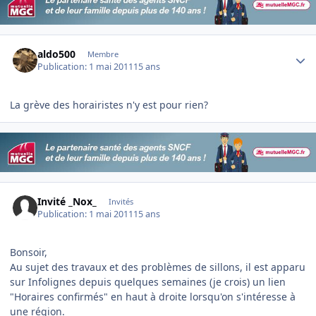
Author stats
aldo500
Membre
Publication:
1 mai 2011
15 ans
La grève des horairistes n'y est pour rien?
Invité _Nox_
Invités
Publication:
1 mai 2011
15 ans
Bonsoir,
Au sujet des travaux et des problèmes de sillons, il est apparu
sur Infolignes depuis quelques semaines (je crois) un lien
"Horaires confirmés" en haut à droite lorsqu'on s'intéresse à
une région.