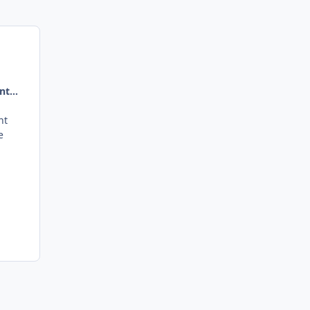
ant…
nt
e