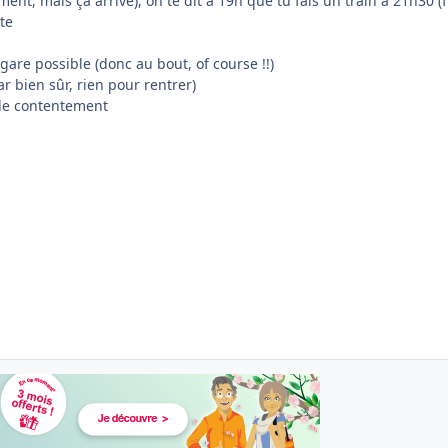
ent, mais ça arrive), on te dit à 19h que tu fais un train à 21h30 (f
te
 gare possible (donc au bout, of course !!)
r bien sûr, rien pour rentrer)
de contentement