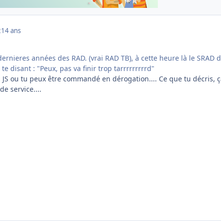
2
14 ans
dernieres années des RAD. (vrai RAD TB), à cette heure là le SRAD 
 te disant : "Peux, pas va finir trop tarrrrrrrrrd"
s JS ou tu peux être commandé en dérogation.... Ce que tu décris, 
e service....