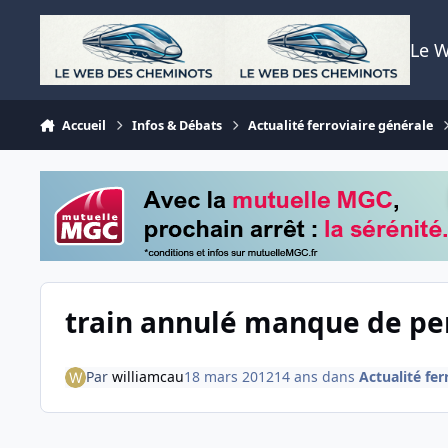
Aller au contenu
Le 
Accueil
Infos & Débats
Actualité ferroviaire générale
train annulé manque de pe
Par
williamcau
18 mars 2012
14 ans
dans
Actualité fer