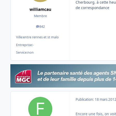
Cherbourg. à cette he
de correspondance
williamcau
Membre
842
messages
Ville:
entre rennes et st malo
Entreprise:
-
Service:
non
Publication:
18 mars 201
Encore une fois, on voit