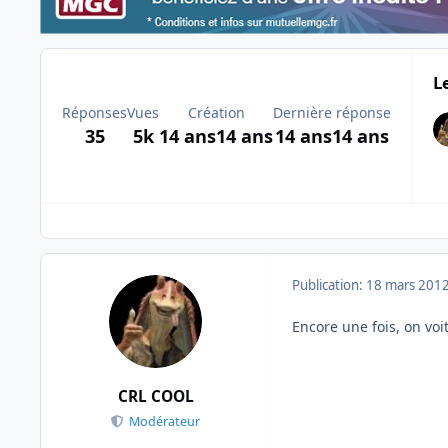
L
Réponses
Vues
Création
Dernière réponse
35
5k
14 ans
14 ans
14 ans
14 ans
Publication:
18 mars 201
Encore une fois, on voit
CRL COOL
Modérateur