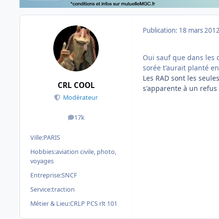
Publication:
18 mars 201
Oui sauf que dans les 
sorée t'aurait planté en
Les RAD sont les seule
CRL COOL
s'apparente à un refus d
Modérateur
17k
messages
Ville:
PARIS
Hobbies:
aviation civile, photo,
voyages
Entreprise:
SNCF
Service:
traction
Métier & Lieu:
CRLP PCS rlt 101