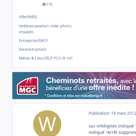
17k
messages
Ville:
PARIS
Hobbies:
aviation civile, photo,
voyages
Entreprise:
SNCF
Service:
traction
Métier & Lieu:
CRLP PCS rlt 101
Publication:
18 mars 201
sur infolignes indiqué "
indiqué "Arrêt supprim