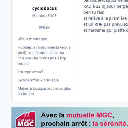
parfois (exceptionnellem
RAD à 22 !!) pour perpè
cyclodocus
ben tu fais
Membre SNCF
et relève à la première
et un RHR pas prévu (ca
9,9k
messages
et madame qui piaffe 
Ville:
la montagne
Hobbies:
la randonnée (à vélo, à
pied) - ma femme - feue ma
chienne - les trains (mais bcp
moins)
Entreprise:
sncf
Service:
affreux privilégié
Métier & Lieu:
partout mais plus
au boulot