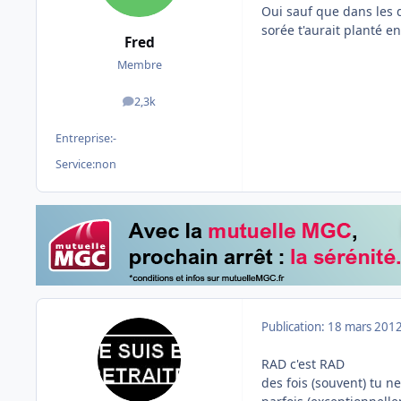
Oui sauf que dans les 
sorée t'aurait planté en
Fred
Membre
2,3k
messages
Entreprise:
-
Service:
non
Publication:
18 mars 201
RAD c'est RAD
des fois (souvent) tu ne