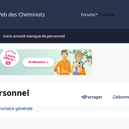
Web des Cheminots
Forums
Chatbox
train annulé manque de personnel
rsonnel
Partager
Abonn
roviaire générale