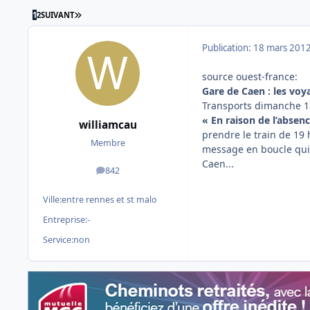
DERNIÈRE PAGE
1
2
SUIVANT
Publication:
18 mars 201
source ouest-france:
Gare de Caen : les voy
Transports dimanche 1
« En raison de l’absen
williamcau
prendre le train de 19 h
Membre
message en boucle qui 
Caen...
842
messages
Ville:
entre rennes et st malo
Entreprise:
-
Service:
non