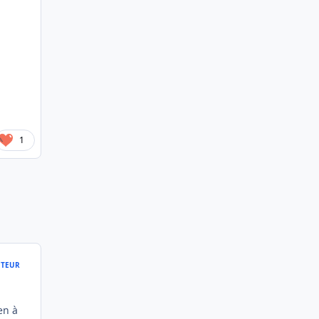
1
TEUR
en à