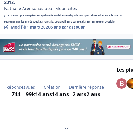
2012.
Nathalie Arensonas pour Mobilicités
(1) L'UTP compte les opérateurs privés ferroviaires ainsi que le SNCF parmi ses adhérents, l'AFRA ne
regroupe que les privés (Veolia, Trenitalia, Colas Rail, Euro cargo rail, T3M, Europorte, Vossloh)
.
Modifié
1 mars 2020
6 ans
par assouan
Les plu
Réponses
Vues
Création
Dernière réponse
744
99k
14 ans
14 ans
2 ans
2 ans
Expand topic overview