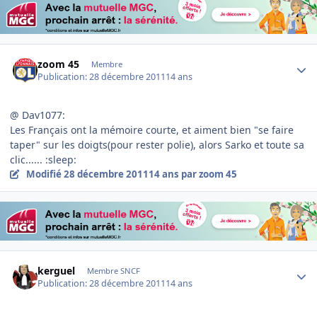
Author stats
zoom 45
Membre
Publication:
28 décembre 2011
14 ans
@ Dav1077:
Les Français ont la mémoire courte, et aiment bien "se faire
taper" sur les doigts(pour rester polie), alors Sarko et toute sa
clic...... :sleep:
Modifié
28 décembre 2011
14 ans
par zoom 45
Author stats
kerguel
Membre SNCF
Publication:
28 décembre 2011
14 ans