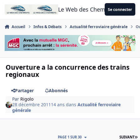
Aller au contenu
Le Web des Cheminots
Se connecter
Accueil
Infos & Débats
Actualité ferroviaire générale
Ou
Ouverture a la concurrence des trains
regionaux
Partager
Abonnés
Par
Rigolo
28 décembre 2011
14 ans
dans
Actualité ferroviaire
générale
D
PAGE 1 SUR 30
SUIVANT