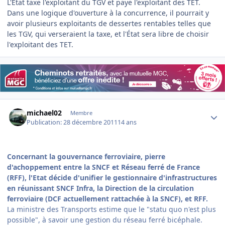
L'Etat taxe l'exploitant du TGV et paye l'exploitant des TET.
Dans une logique d'ouverture à la concurrence, il pourrait y
avoir plusieurs exploitants de dessertes rentables telles que
les TGV, qui verseraient la taxe, et l'État sera libre de choisir
l'exploitant des TET.
Author stats
michael02
Membre
Publication:
28 décembre 2011
14 ans
Concernant la
gouvernance ferroviaire, pierre
d'achoppement entre la SNCF et Réseau ferré de France
(RFF), l'Etat décide d'unifier le gestionnaire d'infrastructures
en réunissant SNCF Infra, la Direction de la circulation
ferroviaire (DCF actuellement rattachée à la SNCF), et RFF.
La ministre des Transports estime que le "statu quo n'est plus
possible", à savoir une gestion du réseau ferré bicéphale.