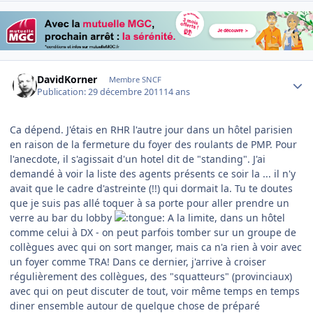
Author stats
DavidKorner
Membre SNCF
Publication:
29 décembre 2011
14 ans
Ca dépend. J'étais en RHR l'autre jour dans un hôtel parisien
en raison de la fermeture du foyer des roulants de PMP. Pour
l'anecdote, il s'agissait d'un hotel dit de "standing". J'ai
demandé à voir la liste des agents présents ce soir la ... il n'y
avait que le cadre d'astreinte (!!) qui dormait la. Tu te doutes
que je suis pas allé toquer à sa porte pour aller prendre un
verre au bar du lobby
A la limite, dans un hôtel
comme celui à DX - on peut parfois tomber sur un groupe de
collègues avec qui on sort manger, mais ca n'a rien à voir avec
un foyer comme TRA! Dans ce dernier, j'arrive à croiser
régulièrement des collègues, des "squatteurs" (provinciaux)
avec qui on peut discuter de tout, voir même temps en temps
diner ensemble autour de quelque chose de préparé