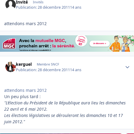
Invité
Invités
Publication:
28 décembre 2011
14 ans
attendons mars 2012
Author stats
kerguel
Membre SNCF
Publication:
28 décembre 2011
14 ans
attendons mars 2012
Un peu plus tard :
"L’élection du Président de la République aura lieu les dimanches
22 avril et 6 mai 2012.
Les élections législatives se dérouleront les dimanches 10 et 17
juin 2012."