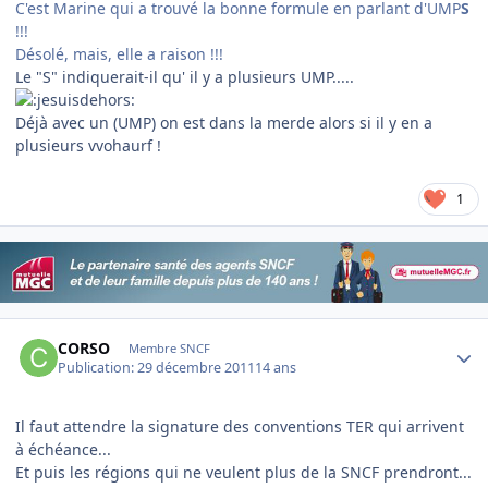
C'est Marine qui a trouvé la bonne formule en parlant d'UMP
S
!!!
Désolé, mais, elle a raison !!!
Le "S" indiquerait-il qu' il y a plusieurs UMP.....
Déjà avec un (UMP) on est dans la merde alors si il y en a
plusieurs vvohaurf !
1
Author stats
CORSO
Membre SNCF
Publication:
29 décembre 2011
14 ans
Il faut attendre la signature des conventions TER qui arrivent
à échéance...
Et puis les régions qui ne veulent plus de la SNCF prendront...