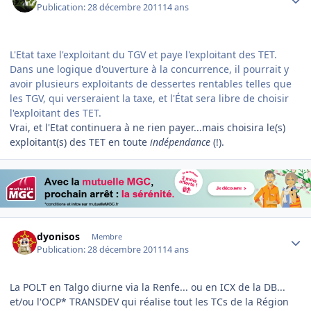
Publication:
28 décembre 2011
14 ans
L'Etat taxe l'exploitant du TGV et paye l'exploitant des TET.
Dans une logique d'ouverture à la concurrence, il pourrait y
avoir plusieurs exploitants de dessertes rentables telles que
les TGV, qui verseraient la taxe, et l'État sera libre de choisir
l'exploitant des TET.
Vrai, et l'Etat continuera à ne rien payer...mais choisira le(s)
exploitant(s) des TET en toute
indépendance
(!).
Author stats
dyonisos
Membre
Publication:
28 décembre 2011
14 ans
La POLT en Talgo diurne via la Renfe... ou en ICX de la DB...
et/ou l'OCP* TRANSDEV qui réalise tout les TCs de la Région