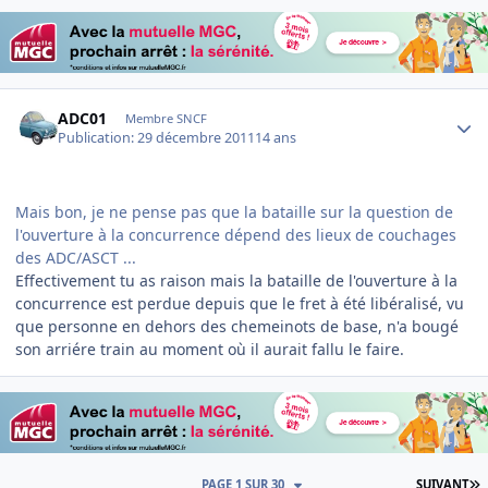
Author stats
ADC01
Membre SNCF
Publication:
29 décembre 2011
14 ans
Mais bon, je ne pense pas que la bataille sur la question de
l'ouverture à la concurrence dépend des lieux de couchages
des ADC/ASCT ...
Effectivement tu as raison mais la bataille de l'ouverture à la
concurrence est perdue depuis que le fret à été libéralisé, vu
que personne en dehors des chemeinots de base, n'a bougé
son arriére train au moment où il aurait fallu le faire.
D
PAGE 1 SUR 30
SUIVANT