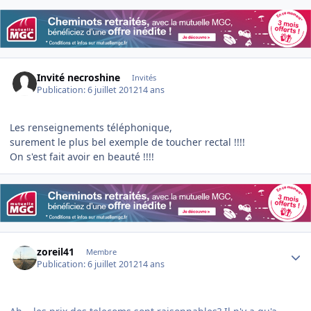
Invité necroshine
Invités
Publication:
6 juillet 2012
14 ans
Les renseignements téléphonique,
surement le plus bel exemple de toucher rectal !!!!
On s'est fait avoir en beauté !!!!
Author stats
zoreil41
Membre
Publication:
6 juillet 2012
14 ans