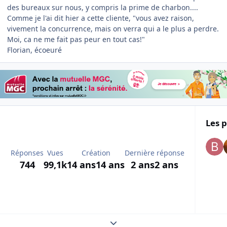
des bureaux sur nous, y compris la prime de charbon....
Comme je l'ai dit hier a cette cliente, "vous avez raison,
vivement la concurrence, mais on verra qui a le plus a perdre.
Moi, ca ne me fait pas peur en tout cas!"
Florian, écoeuré
Les p
Réponses
Vues
Création
Dernière réponse
744
99,1k
14 ans
14 ans
2 ans
2 ans
Expand topic overview