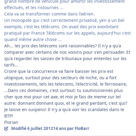
grand nombre de véhicule pour amortir les investissement
effectués, et les ristournes ...
Cela va se transformer comme dans l’aérien.
Un monopole qui c'est correctement privatisé, yen a un bel
exemple, c'est les télécoms. On avait des prix exorbitant
pratiqué par France Télécoms sur les appels, aujourd'hui c'est
quand même autre chose ...
Ah... les prix des telecoms sont raisonnables? Il n'y a qu'a
comparer avec certains de nos voisins pour s'en persuader. Et
qu'a regarder les saisies de tribunaux pour ententes sur les
tarifs...
Croire que la concurrence va faire baisser les prix est
utopique, surtout pour des secteurs de niche, ou a fort
investissements, tels les telecoms, l'electricité, le ferroviaire,
...Dans ces domaines, c'est surtout: tu soumissionnes plus
cher que moi pour cet axe, et moi je fais de meme sur tel
autre: donnant donnant quoi, et le grand perdant, c'est qui?
Je laisse en suspens! Il n'y a qu'a voir les scandales dans le
BTP!
Florian
Modifié
6 juillet 2012
14 ans
par FloBarr