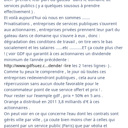
services publics ( y a quelques sousous à prendre
effectivement ) .
Et voilà aujourd'hui où nous en sommes .......
Privatisations , entreprises de services publiques s'ouvrent
aux actionnaires , entreprises privées prennent leur part du
gateau dans ce domaine qui s'ouvre à eux , donc :
dégradation des conditons de travail , on tire vers le bas
socialement et les salaires ......etc ...........ET ça coute plus cher
! ( voir GDF qui garantit à ces actionnaires un dividende
minimum de l'année précédente :
http://www.gdfsuez.c...dende/ -lire
les 2 1eres lignes- ) .
Comme tu peux le comprendre , le jour où toutes ces
entreprises redeviendront publiques , cela aura une
répercussion sans aucun doute favorable pour le
consommateur point de vue service offert et prix ! .
Pour rester sur l'exemple gdf , prix + 50% en 5 ans .
Orange a distribué en 2011 3,8 milliards d'€ à ces
actionnaires .
On peut voir en ce qui concerne l'eau dont les contrats sont
gérés ville par ville , ça coute bien moins cher à celles qui
passent par un service public (Paris) que par véolia et