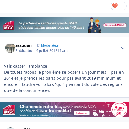
1
Author stats
assouan
Modérateur
Publication:
6 juillet 2012
14 ans
Vais casser l'ambiance...
De toutes façons le problème se posera un jour mais... pas en
2014 et je prends les paris pour pas avant 2019 minimum et
encore il faudra voir alors "qui" y va (tant du côté des régions
que de la concurrence).
Author stats