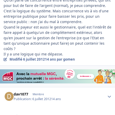
Qu'on parle de concurrence entre entreprises privées, qui ont
pour but de faire de l'argent (normal), je peux comprendre.
C'est la logique du système. Mais concurrence vis à vis d'une
entreprise publique pour faire baisser les prix, pour un
service public : non j'ai du mal à comprendre.
Quand le payeur est aussi le gestionnaire, quel est l'intérêt de
faire appel à quelqu'un de complètement extérieur, alors
qu'en jouant sur la gestion de l'entreprise (ce que l'Etat en
tant qu'unique actionnaire peut faire) on peut contenir les
coûts ?
Il y a une logique qui me dépasse.
Modifié
6 juillet 2012
14 ans
par gomen
Author stats
dav1077
Membre
Publication:
6 juillet 2012
14 ans