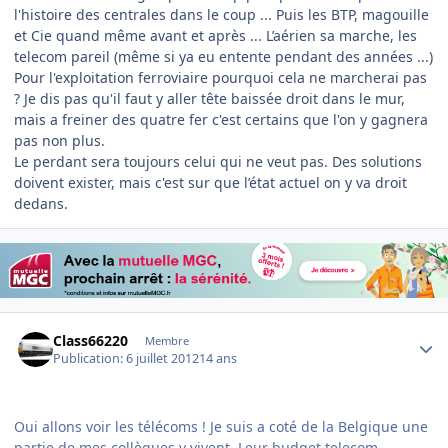
l'histoire des centrales dans le coup ... Puis les BTP, magouille
et Cie quand même avant et après ... L’aérien sa marche, les
telecom pareil (même si ya eu entente pendant des années ...)
Pour l'exploitation ferroviaire pourquoi cela ne marcherai pas
? Je dis pas qu'il faut y aller tête baissée droit dans le mur,
mais a freiner des quatre fer c'est certains que l'on y gagnera
pas non plus.
Le perdant sera toujours celui qui ne veut pas. Des solutions
doivent exister, mais c'est sur que l’état actuel on y va droit
dedans.
Author stats
Class66220
Membre
Publication:
6 juillet 2012
14 ans
Oui allons voir les télécoms ! Je suis a coté de la Belgique une
partie de mes collègues y vivent. Leur budget telecom