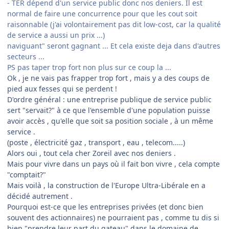
- TER dépend d'un service public donc nos deniers. Il est
normal de faire une concurrence pour que les cout soit
raisonnable (j'ai volontairement pas dit low-cost, car la qualité
de service a aussi un prix ...)
naviguant" seront gagnant ... Et cela existe deja dans d'autres
secteurs ...
PS pas taper trop fort non plus sur ce coup la ...
Ok , je ne vais pas frapper trop fort , mais y a des coups de
pied aux fesses qui se perdent !
D'ordre général : une entreprise publique de service public
sert "servait?" à ce que l'ensemble d'une population puisse
avoir accès , qu'elle que soit sa position sociale , à un même
service .
(poste , électricité gaz , transport , eau , telecom.....)
Alors oui , tout cela cher Zoreil avec nos deniers .
Mais pour vivre dans un pays où il fait bon vivre , cela compte
"comptait?"
Mais voilà , la construction de l'Europe Ultra-Libérale en a
décidé autrement .
Pourquoi est-ce que les entreprises privées (et donc bien
souvent des actionnaires) ne pourraient pas , comme tu dis si
bien "prendre leur part du gateau" dans le domaine de