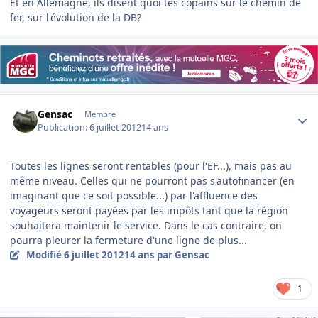
Et en Allemagne, ils disent quoi tes copains sur le chemin de
fer, sur l'évolution de la DB?
Author stats
Gensac
Membre
Publication:
6 juillet 2012
14 ans
Toutes les lignes seront rentables (pour l'EF...), mais pas au
même niveau. Celles qui ne pourront pas s'autofinancer (en
imaginant que ce soit possible...) par l'affluence des
voyageurs seront payées par les impôts tant que la région
souhaitera maintenir le service. Dans le cas contraire, on
pourra pleurer la fermeture d'une ligne de plus...
Modifié
6 juillet 2012
14 ans
par Gensac
1