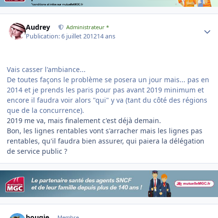
Author stats
Audrey
Administrateur *
Publication:
6 juillet 2012
14 ans
Vais casser l'ambiance...
De toutes façons le problème se posera un jour mais... pas en
2014 et je prends les paris pour pas avant 2019 minimum et
encore il faudra voir alors "qui" y va (tant du côté des régions
que de la concurrence).
2019 me va, mais finalement c'est déjà demain.
Bon, les lignes rentables vont s'arracher mais les lignes pas
rentables, qu'il faudra bien assurer, qui paiera la délégation
de service public ?
Author stats
bougie
Membre