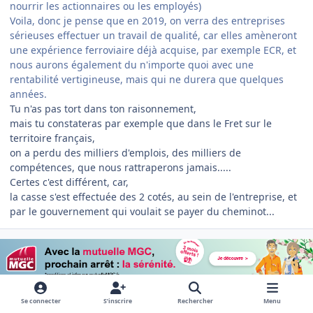
nourrir les actionnaires ou les employés)
Voila, donc je pense que en 2019, on verra des entreprises
sérieuses effectuer un travail de qualité, car elles amèneront
une expérience ferroviaire déjà acquise, par exemple ECR, et
nous aurons également du n'importe quoi avec une
rentabilité vertigineuse, mais qui ne durera que quelques
années.
Tu n'as pas tort dans ton raisonnement,
mais tu constateras par exemple que dans le Fret sur le
territoire français,
on a perdu des milliers d'emplois, des milliers de
compétences, que nous rattraperons jamais.....
Certes c'est différent, car,
la casse s'est effectuée des 2 cotés, au sein de l'entreprise, et
par le gouvernement qui voulait se payer du cheminot...
PREMIÈRE PAGE
D
PRÉCÉDENT
PAGE 5 SUR 30
SUIVANT
Se connecter
S’inscrire
Rechercher
Menu