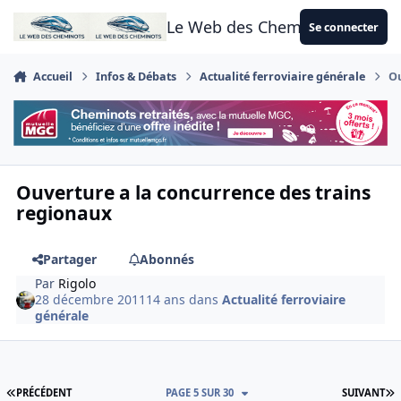
Aller au contenu
Le Web des Cheminots
Se connecter
Accueil
Infos & Débats
Actualité ferroviaire générale
Ou
Ouverture a la concurrence des trains
regionaux
Partager
Abonnés
Par
Rigolo
28 décembre 2011
14 ans
dans
Actualité ferroviaire
générale
PREMIÈRE PAGE
D
PRÉCÉDENT
PAGE 5 SUR 30
SUIVANT