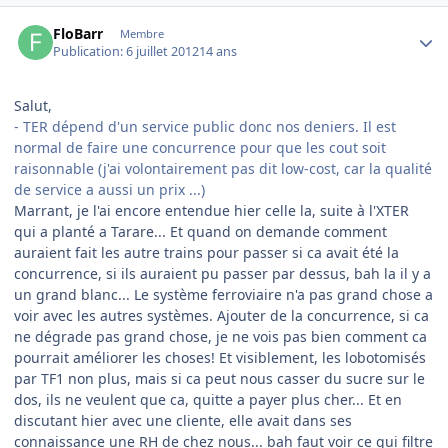
Author stats
FloBarr
Membre
Publication:
6 juillet 2012
14 ans
Salut,
- TER dépend d'un service public donc nos deniers. Il est
normal de faire une concurrence pour que les cout soit
raisonnable (j'ai volontairement pas dit low-cost, car la qualité
de service a aussi un prix ...)
Marrant, je l'ai encore entendue hier celle la, suite à l'XTER
qui a planté a Tarare... Et quand on demande comment
auraient fait les autre trains pour passer si ca avait été la
concurrence, si ils auraient pu passer par dessus, bah la il y a
un grand blanc... Le système ferroviaire n'a pas grand chose a
voir avec les autres systèmes. Ajouter de la concurrence, si ca
ne dégrade pas grand chose, je ne vois pas bien comment ca
pourrait améliorer les choses! Et visiblement, les lobotomisés
par TF1 non plus, mais si ca peut nous casser du sucre sur le
dos, ils ne veulent que ca, quitte a payer plus cher... Et en
discutant hier avec une cliente, elle avait dans ses
connaissance une RH de chez nous... bah faut voir ce qui filtre