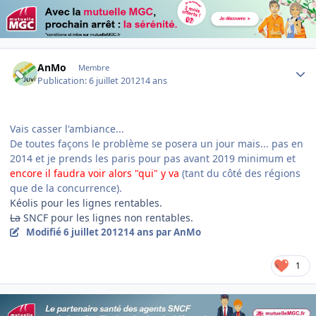
Author stats
AnMo
Membre
Publication:
6 juillet 2012
14 ans
Vais casser l'ambiance...
De toutes façons le problème se posera un jour mais... pas en
2014 et je prends les paris pour pas avant 2019 minimum et
encore il faudra voir alors "qui" y va
(tant du côté des régions
que de la concurrence).
Kéolis pour les lignes rentables.
La
SNCF pour les lignes non rentables.
Modifié
6 juillet 2012
14 ans
par AnMo
1