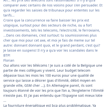
Ah... les prix des telecoms sont raisonnables? Il n'y a qu'a
comparer avec certains de nos voisins pour s'en persuader. Et
qu'a regarder les saisies de tribunaux pour ententes sur les
tarifs...
Croire que la concurrence va faire baisser les prix est
utopique, surtout pour des secteurs de niche, ou a fort
investissements, tels les telecoms, l'electricité, le ferroviaire,
...Dans ces domaines, c'est surtout: tu soumissionnes plus
cher que moi pour cet axe, et moi je fais de meme sur tel
autre: donnant donnant quoi, et le grand perdant, c'est qui?
Je laisse en suspens! Il n'y a qu'a voir les scandales dans le
BTP!
Florian
Oui allons voir les télécoms ! Je suis a coté de la Belgique une
partie de mes collègues y vivent. Leur budget telecom
dépasse tous les mois les 100 euros pour une qualité de
service qui laisse a désirer (pas d'illimité, débit moyen en
grande ville, GSM cher ...). En Allemagne pareil, ils sont
toujours étonné de voir les prix que l’on a, l’Angleterre l'illimité
n'existe pas. Et j'ai pas entendu que l'Espagne soit mieux lotie
...
La fourniture énergétique est bcp plus problématique. Ya