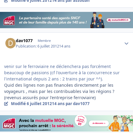
Modifié
6 juillet 2012
14 ans
par assouan
Author stats
dav1077
Membre
Publication:
6 juillet 2012
14 ans
venir sur le ferroviaire ne déclenchera pas forcément
beaucoup de passions (cf l'ouverture à la concurrence sur
l'international depuis 2 ans : 2 trains par jour ^^).
Quid des lignes non pas financées directement par les
voyageurs , mais par les contribuables via les régions ?
(revenus assurés pour l'entreprise ferroviaire)
Modifié
6 juillet 2012
14 ans
par dav1077