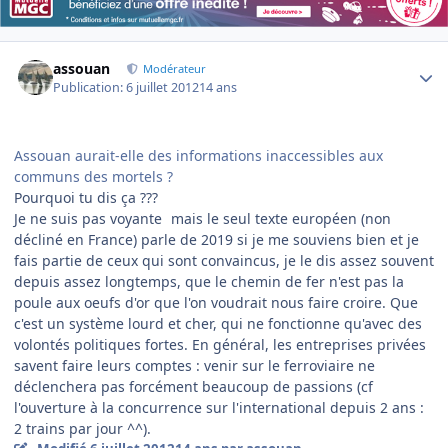
Author stats
assouan
Modérateur
Publication:
6 juillet 2012
14 ans
Assouan aurait-elle des informations inaccessibles aux
communs des mortels ?
Pourquoi tu dis ça ???
Je ne suis pas voyante
mais le seul texte européen (non
décliné en France) parle de 2019 si je me souviens bien et je
fais partie de ceux qui sont convaincus, je le dis assez souvent
depuis assez longtemps, que le chemin de fer n'est pas la
poule aux oeufs d'or que l'on voudrait nous faire croire. Que
c'est un système lourd et cher, qui ne fonctionne qu'avec des
volontés politiques fortes. En général, les entreprises privées
savent faire leurs comptes : venir sur le ferroviaire ne
déclenchera pas forcément beaucoup de passions (cf
l'ouverture à la concurrence sur l'international depuis 2 ans :
2 trains par jour ^^).