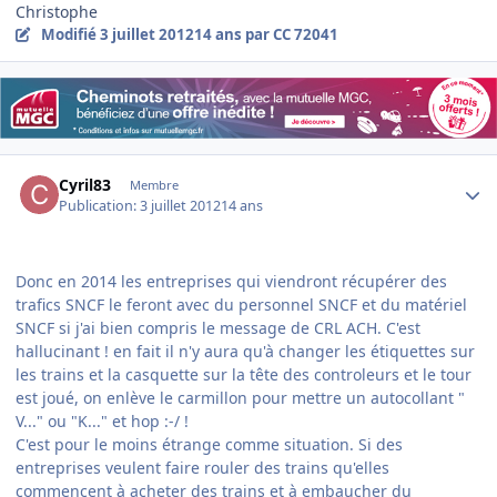
Christophe
Modifié
3 juillet 2012
14 ans
par CC 72041
Author stats
Cyril83
Membre
Publication:
3 juillet 2012
14 ans
Donc en 2014 les entreprises qui viendront récupérer des
trafics SNCF le feront avec du personnel SNCF et du matériel
SNCF si j'ai bien compris le message de CRL ACH. C'est
hallucinant ! en fait il n'y aura qu'à changer les étiquettes sur
les trains et la casquette sur la tête des controleurs et le tour
est joué, on enlève le carmillon pour mettre un autocollant "
V..." ou "K..." et hop :-/ !
C'est pour le moins étrange comme situation. Si des
entreprises veulent faire rouler des trains qu'elles
commencent à acheter des trains et à embaucher du