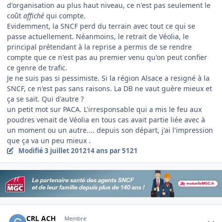
d'organisation au plus haut niveau, ce n'est pas seulement le
coût
affiché
qui compte.
Evidemment, la SNCF perd du terrain avec tout ce qui se
passe actuellement. Néanmoins, le retrait de Véolia, le
principal prétendant à la reprise a permis de se rendre
compte que ce n'est pas au premier venu qu'on peut confier
ce genre de trafic.
Je ne suis pas si pessimiste. Si la région Alsace a resigné à la
SNCF, ce n'est pas sans raisons. La DB ne vaut guère mieux et
ça se sait. Qui d'autre ?
un petit mot sur PACA. L'irresponsable qui a mis le feu aux
poudres venait de Véolia en tous cas avait partie liée avec à
un moment ou un autre.... depuis son départ, j'ai l'impression
que ça va un peu mieux .
Modifié
3 juillet 2012
14 ans
par 5121
Author stats
CRL ACH
Membre