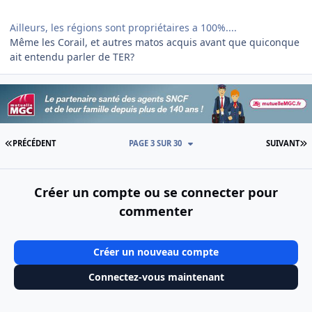
Ailleurs, les régions sont propriétaires a 100%....
Même les Corail, et autres matos acquis avant que quiconque
ait entendu parler de TER?
PREMIÈRE PAGE
D
PRÉCÉDENT
PAGE 3 SUR 30
SUIVANT
Créer un compte ou se connecter pour
commenter
Créer un nouveau compte
Connectez-vous maintenant