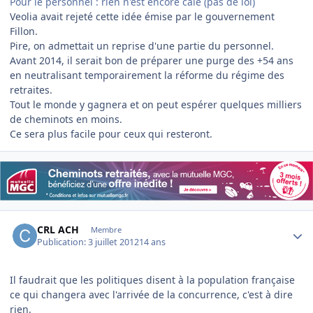
Pour le personnel : rien n'est encore calé (pas de loi)
Veolia avait rejeté cette idée émise par le gouvernement
Fillon.
Pire, on admettait un reprise d'une partie du personnel.
Avant 2014, il serait bon de préparer une purge des +54 ans
en neutralisant temporairement la réforme du régime des
retraites.
Tout le monde y gagnera et on peut espérer quelques milliers
de cheminots en moins.
Ce sera plus facile pour ceux qui resteront.
Author stats
CRL ACH
Membre
Publication:
3 juillet 2012
14 ans
Il faudrait que les politiques disent à la population française
ce qui changera avec l'arrivée de la concurrence, c'est à dire
rien.