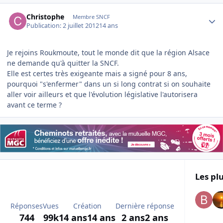
Author stats
Christophe
Membre SNCF
Publication:
2 juillet 2012
14 ans
Je rejoins Roukmoute, tout le monde dit que la région Alsace
ne demande qu'à quitter la SNCF.
Elle est certes très exigeante mais a signé pour 8 ans,
pourquoi "s'enfermer" dans un si long contrat si on souhaite
aller voir ailleurs et que l'évolution législative l'autorisera
avant ce terme ?
Les plu
Réponses
Vues
Création
Dernière réponse
744
99k
14 ans
14 ans
2 ans
2 ans