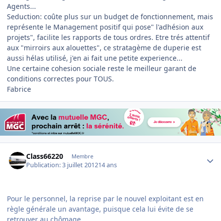
Agents...
Seduction: coûte plus sur un budget de fonctionnement, mais
représente le Management positif qui pose" l'adhésion aux
projets", facilite les rapports de tous ordres. Etre trés attentif
aux "mirroirs aux alouettes", ce stratagème de duperie est
aussi hélas utilisé, j'en ai fait une petite experience...
Une certaine cohesion sociale reste le meilleur garant de
conditions correctes pour TOUS.
Fabrice
Author stats
Class66220
Membre
Publication:
3 juillet 2012
14 ans
Pour le personnel, la reprise par le nouvel exploitant est en
règle générale un avantage, puisque cela lui évite de se
retrouver au chômage.