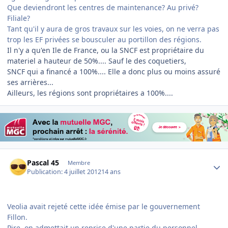
Que deviendront les centres de maintenance? Au privé?
Filiale?
Tant qu'il y aura de gros travaux sur les voies, on ne verra pas
trop les EF privées se bousculer au portillon des régions.
Il n'y a qu'en Ile de France, ou la SNCF est propriétaire du
materiel a hauteur de 50%.... Sauf le des coquetiers,
SNCF qui a financé a 100%.... Elle a donc plus ou moins assuré
ses arrières...
Ailleurs, les régions sont propriétaires a 100%....
Author stats
Pascal 45
Membre
Publication:
4 juillet 2012
14 ans
Veolia avait rejeté cette idée émise par le gouvernement
Fillon.
Pire, on admettait un reprise d'une partie du personnel.