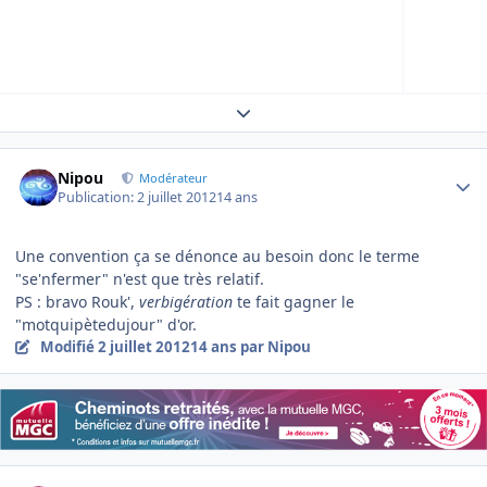
Expand topic overview
Author stats
Nipou
Modérateur
Publication:
2 juillet 2012
14 ans
Une convention ça se dénonce au besoin donc le terme
"se'nfermer" n'est que très relatif.
PS : bravo Rouk',
verbigération
te fait gagner le
"motquipètedujour" d'or.
Modifié
2 juillet 2012
14 ans
par Nipou
Author stats