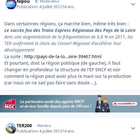
Nipou
Modérateur
Publication:
4 juillet 2012
14 ans
Dans certainnes régions, ça marche bien, même très bien :
Le succès fou des Trains Express Régionaux des Pays de la Loire
Avec une augmentation de la fréquentation de 6,8 % en 2011, les
TER confirment le choix du Conseil Régional d'accélérer leur
développement
La suite :
http://pays-de-la-lo...oire-39467.html
Et pourtant, dixit la région politique (de gauche), il faut
changer en profondeur la structure de l'EF SNCF et voir
comment la région peut avoir plus la main sur la production
(car nous on ne sait pas faire sans doute ...).
Author stats
TER200
Membre
Publication:
4 juillet 2012
14 ans