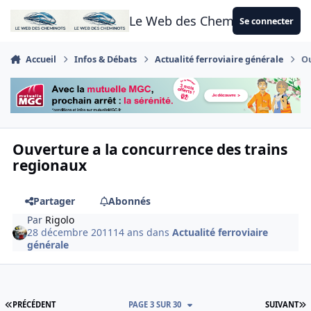
Aller au contenu
Le Web des Cheminots
Se connecter
Accueil
Infos & Débats
Actualité ferroviaire générale
Ou
Ouverture a la concurrence des trains
regionaux
Partager
Abonnés
Par
Rigolo
28 décembre 2011
14 ans
dans
Actualité ferroviaire
générale
PREMIÈRE PAGE
D
PRÉCÉDENT
PAGE 3 SUR 30
SUIVANT