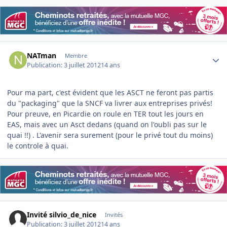
Author stats
NATman
Membre
Publication:
3 juillet 2012
14 ans
Pour ma part, c'est évident que les ASCT ne feront pas partis
du "packaging" que la SNCF va livrer aux entreprises privés!
Pour preuve, en Picardie on roule en TER tout les jours en
EAS, mais avec un Asct dedans (quand on l'oubli pas sur le
quai !!) . L'avenir sera surement (pour le privé tout du moins)
le controle à quai.
Invité silvio_de_nice
Invités
Publication:
3 juillet 2012
14 ans