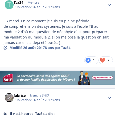
Taz34
Membre
Publication:
26 août 2017
8 ans
Ok merci. En ce moment je suis en pleine période
de compréhension des systèmes. Je suis à l'école TB au
module 2 d'où ma question de néophyte c'est pour préparer
ma validation du module 2, si on me pose la question on sait
jamais car elle a déjà été posé.;-)
Modifié
26 août 2017
8 ans
par Taz34
1
2
Author stats
fabrice
Membre SNCF
Publication:
26 août 2017
8 ans
Il y a 4 heures, Taz34 a dit :