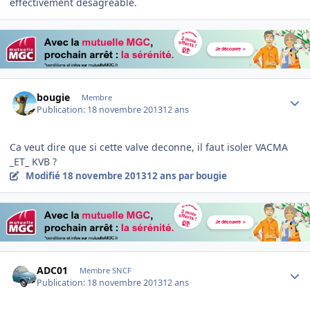
effectivement désagréable.
Author stats
bougie
Membre
Publication:
18 novembre 2013
12 ans
Ca veut dire que si cette valve deconne, il faut isoler VACMA
_ET_ KVB ?
Modifié
18 novembre 2013
12 ans
par bougie
Author stats
ADC01
Membre SNCF
Publication:
18 novembre 2013
12 ans