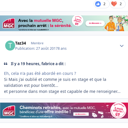
2
2
Author stats
Taz34
Membre
Publication:
27 août 2017
8 ans
Il y a 19 heures, fabrice a dit :
Eh, cela n'a pas été abordé en cours ?
Si Mais j'ai oublié et comme je suis en stage et que la
validation est pour bientôt...
et personne dans mon stage est capable de me renseigner...
Author stats