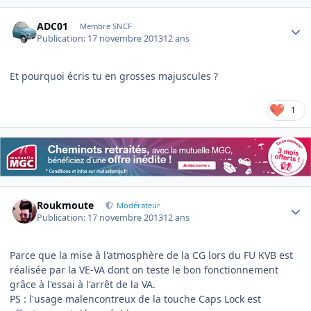
Author stats
ADC01
Membre SNCF
Publication:
17 novembre 2013
12 ans
Et pourquoi écris tu en grosses majuscules ?
1
Author stats
Roukmoute
Modérateur
Publication:
17 novembre 2013
12 ans
Parce que la mise à l'atmosphère de la CG lors du FU KVB est
réalisée par la VE-VA dont on teste le bon fonctionnement
grâce à l'essai à l'arrêt de la VA.
PS : l'usage malencontreux de la touche Caps Lock est