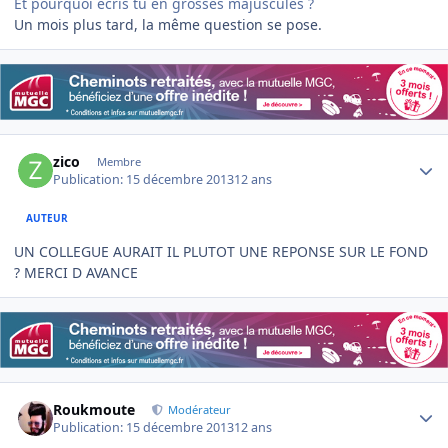
Et pourquoi écris tu en grosses majuscules ?
Un mois plus tard, la même question se pose.
Author stats
zico
Membre
Publication:
15 décembre 2013
12 ans
AUTEUR
UN COLLEGUE AURAIT IL PLUTOT UNE REPONSE SUR LE FOND
? MERCI D AVANCE
Author stats
Roukmoute
Modérateur
Publication:
15 décembre 2013
12 ans