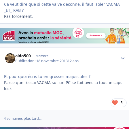
Ca veut dire que si cette valve deconne, il faut isoler VACMA
_ET_ KVB ?
Pas forcement.
Author stats
aldo500
Membre
Publication:
18 novembre 2013
12 ans
Et pourquoi écris tu en grosses majuscules ?
Parce que l'essai VACMA sur un PC se fait avec la touche caps
lock
5
4 semaines plus tard...