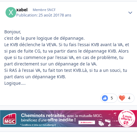
Author stats
xabel
Membre SNCF
Publication:
25 août 2017
8 ans
Bonjour,
c'est de la pure logique de dépannage.
Le KVB déclenche la VEVA. Si tu fais l'essai KVB avant la VA, et
si pas de fuite CG, tu va partir dans le dépannage KVB. Alors
que si tu commence par l'essai VA, en cas de problème, tu
part directement sur un dépannage de la VA.
Si RAS à l'essai VA, tu fait ton test KVB.Là, si tu a un souci, tu
part dans un dépannage KVB.
Logique....
5
4
Author stats