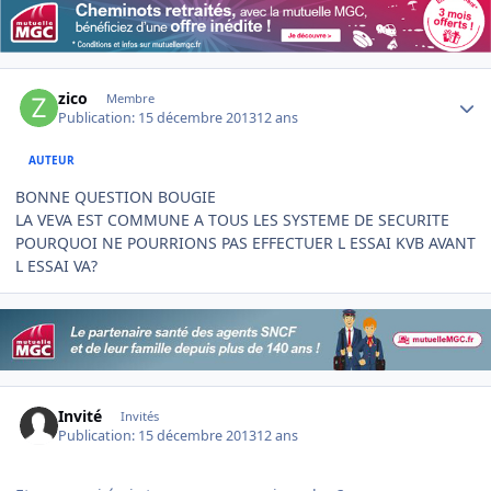
Author stats
zico
Membre
Publication:
15 décembre 2013
12 ans
AUTEUR
BONNE QUESTION BOUGIE
LA VEVA EST COMMUNE A TOUS LES SYSTEME DE SECURITE
POURQUOI NE POURRIONS PAS EFFECTUER L ESSAI KVB AVANT
L ESSAI VA?
Invité
Invités
Publication:
15 décembre 2013
12 ans