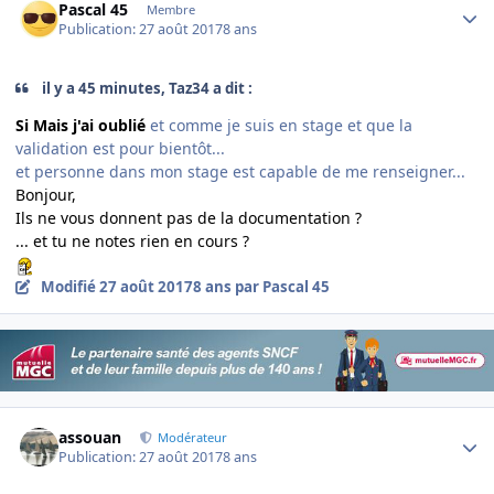
Pascal 45
Membre
Publication:
27 août 2017
8 ans
il y a 45 minutes, Taz34 a dit :
Si Mais j'ai oublié
et comme je suis en stage et que la
validation est pour bientôt...
et personne dans mon stage est capable de me renseigner...
Bonjour,
Ils ne vous donnent pas de la documentation ?
... et tu ne notes rien en cours ?
Modifié
27 août 2017
8 ans
par Pascal 45
Author stats
assouan
Modérateur
Publication:
27 août 2017
8 ans