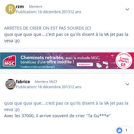
Author stats
rzm
Membre
Publication:
16 décembre 2013
12 ans
ARRETES DE CRIER ON EST PAS SOURDS ICI
quoi que quoi que....c'est pas ce qu'ils disent à la VA (et pas la
veva :p)
Author stats
fabrice
Membre SNCF
Publication:
16 décembre 2013
12 ans
quoi que quoi que....c'est pas ce qu'ils disent à la VA (et pas la
veva :p)
Avec les 37000, il arrive souvent de crier "Ta Gu***e"
1