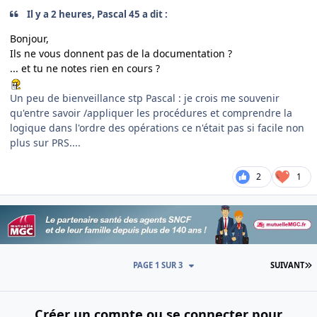
Il y a 2 heures, Pascal 45 a dit :
Bonjour,
Ils ne vous donnent pas de la documentation ?
... et tu ne notes rien en cours ?
Un peu de bienveillance stp Pascal : je crois me souvenir
qu'entre savoir /appliquer les procédures et comprendre la
logique dans l'ordre des opérations ce n'était pas si facile non
plus sur PRS....
2
1
D
PAGE 1 SUR 3
SUIVANT
Créer un compte ou se connecter pour