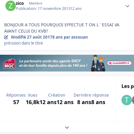
zico
Membre
Publication:
17 novembre 2013
12 ans
BONJOUR A TOUS POURQUOI EFFECTUE T ON L ' ESSAI VA
AVANT CELUI DU KVB?
Modifié
27 août 2017
8 ans
par assouan
précision dans le titre
Les p
Réponses
Vues
Création
Dernière réponse
57
16,8k
12 ans
12 ans
8 ans
8 ans
Expand topic overview