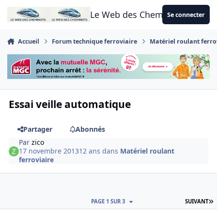
Aller au contenu
Le Web des Cheminots
Se connecter
Accueil
Forum technique ferroviaire
Matériel roulant ferro
Essai veille automatique
Partager
Abonnés
Par
zico
17 novembre 2013
12 ans
dans
Matériel roulant
ferroviaire
D
PAGE 1 SUR 3
SUIVANT
Author stats