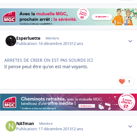
Author stats
Esperluette
Membre
Publication:
16 décembre 2013
12 ans
ARRETES DE CRIER ON EST PAS SOURDS ICI
Il pense peut-être qu'on est mal-voyants.
1
Author stats
NATman
Membre
Publication:
17 décembre 2013
12 ans