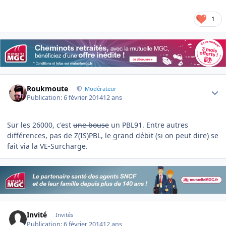
1
Author stats
Roukmoute
Modérateur
Publication:
6 février 2014
12 ans
Sur les 26000, c'est
une bouse
un PBL91. Entre autres
différences, pas de Z(IS)PBL, le grand débit (si on peut dire) se
fait via la VE-Surcharge.
Invité
Invités
Publication:
6 février 2014
12 ans