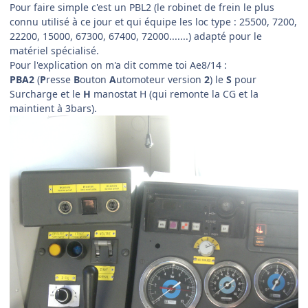
Pour faire simple c'est un PBL2 (le robinet de frein le plus
connu utilisé à ce jour et qui équipe les loc type : 25500, 7200,
22200, 15000, 67300, 67400, 72000.......) adapté pour le
matériel spécialisé.
Pour l'explication on m'a dit comme toi Ae8/14 :
PBA2
(
P
resse
B
outon
A
utomoteur version
2
) le
S
pour
Surcharge et le
H
manostat H (qui remonte la CG et la
maintient à 3bars).