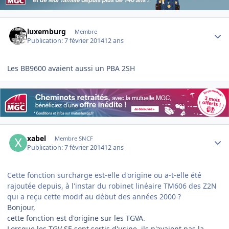
Author stats
luxemburg
Membre
Publication:
7 février 2014
12 ans
Les BB9600 avaient aussi un PBA 2SH
Author stats
xabel
Membre SNCF
Publication:
7 février 2014
12 ans
Cette fonction surcharge est-elle d'origine ou a-t-elle été
rajoutée depuis, à l'instar du robinet linéaire TM606 des Z2N
qui a reçu cette modif au début des années 2000 ?
Bonjour,
cette fonction est d'origine sur les TGVA.
Lorsque les TGV SE sont sortis d'usine, ils n'avaient pas la