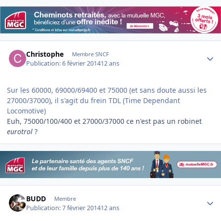
Author stats
Christophe
Membre SNCF
Publication:
6 février 2014
12 ans
Sur les 60000, 69000/69400 et 75000 (et sans doute aussi les
27000/37000), il s'agit du frein TDL (Time Dependant
Locomotive)
Euh, 75000/100/400 et 27000/37000 ce n'est pas un robinet
eurotrol
?
Author stats
BUDD
Membre
Publication:
7 février 2014
12 ans