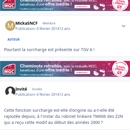
Author stats
MickaSNCF
Membre
Publication:
6 février 2014
12 ans
AUTEUR
Pourtant la surcharge est présente sur TGV A !
Invité
Invités
Publication:
6 février 2014
12 ans
Cette fonction surcharge est-elle d'origine ou a-t-elle été
rajoutée depuis, à l'instar du robinet linéaire TM606 des Z2N
qui a reçu cette modif au début des années 2000 ?