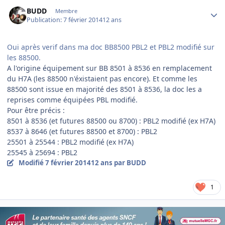
Author stats
BUDD
Membre
Publication:
7 février 2014
12 ans
Oui après verif dans ma doc BB8500 PBL2 et PBL2 modifié sur
les 88500.
A l'origine équipement sur BB 8501 à 8536 en remplacement
du H7A (les 88500 n'éxistaient pas encore). Et comme les
88500 sont issue en majorité des 8501 à 8536, la doc les a
reprises comme équipées PBL modifié.
Pour être précis :
8501 à 8536 (et futures 88500 ou 8700) : PBL2 modifié (ex H7A)
8537 à 8646 (et futures 88500 et 8700) : PBL2
25501 à 25544 : PBL2 modifié (ex H7A)
25545 à 25694 : PBL2
Modifié
7 février 2014
12 ans
par BUDD
1