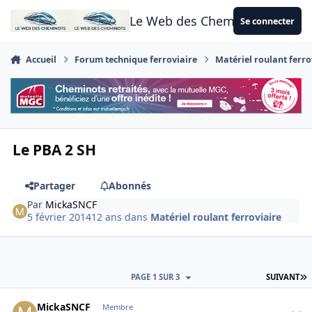
Aller au contenu
Le Web des Cheminots
Se connecter
Accueil
Forum technique ferroviaire
Matériel roulant ferro
Le PBA 2 SH
Partager
Abonnés
Par
MickaSNCF
5 février 2014
12 ans
dans
Matériel roulant ferroviaire
D
PAGE 1 SUR 3
SUIVANT
Author stats
MickaSNCF
Membre