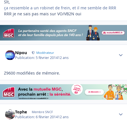
Slt,
ça ressemble a un robinet de frein, et il me semble de RRR
RRR je ne sais pas mais sur VO/VB2N oui
Author stats
Nipou
Modérateur
Publication:
5 février 2014
12 ans
Z9600 modifiées de mémoire.
Author stats
Tophe
Membre SNCF
Publication:
6 février 2014
12 ans