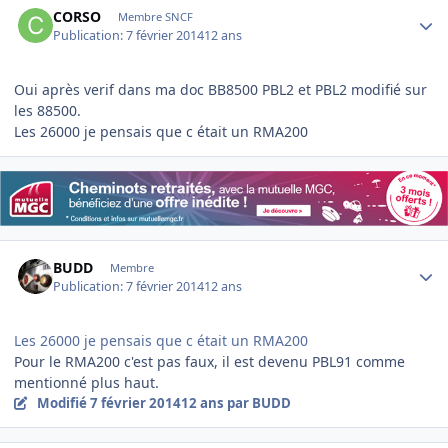
CORSO
Membre SNCF
Publication:
7 février 2014
12 ans
Oui après verif dans ma doc BB8500 PBL2 et PBL2 modifié sur
les 88500.
Les 26000 je pensais que c était un RMA200
Author stats
BUDD
Membre
Publication:
7 février 2014
12 ans
Les 26000 je pensais que c était un RMA200
Pour le RMA200 c'est pas faux, il est devenu PBL91 comme
mentionné plus haut.
Modifié
7 février 2014
12 ans
par BUDD