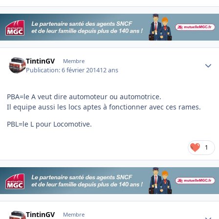
Author stats
TintinGV
Membre
Publication:
6 février 2014
12 ans
PBA=le A veut dire automoteur ou automotrice.
Il equipe aussi les locs aptes à fonctionner avec ces rames.
PBL=le L pour Locomotive.
1
Author stats
TintinGV
Membre