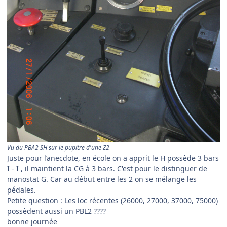
Vu du PBA2 SH sur le pupitre d'une Z2
Juste pour l’anecdote, en école on a apprit le H possède 3 bars
I - I , il maintient la CG à 3 bars. C'est pour le distinguer de
manostat G. Car au début entre les 2 on se mélange les
pédales.
Petite question : Les loc récentes (26000, 27000, 37000, 75000)
possèdent aussi un PBL2 ????
bonne journée