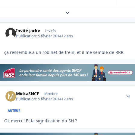
Expand topic overview
Invité jackv
Invités
Publication:
5 février 2014
12 ans
ça ressemble a un robinet de frein, et il me semble de RRR
Author stats
MickaSNCF
Membre
Publication:
5 février 2014
12 ans
AUTEUR
Ok merci ! Et la signification du SH ?