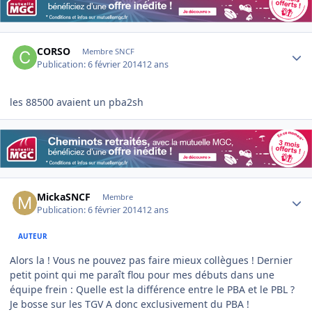
Author stats
CORSO
Membre SNCF
Publication:
6 février 2014
12 ans
les 88500 avaient un pba2sh
Author stats
MickaSNCF
Membre
Publication:
6 février 2014
12 ans
AUTEUR
Alors la ! Vous ne pouvez pas faire mieux collègues ! Dernier
petit point qui me paraît flou pour mes débuts dans une
équipe frein : Quelle est la différence entre le PBA et le PBL ?
Je bosse sur les TGV A donc exclusivement du PBA !