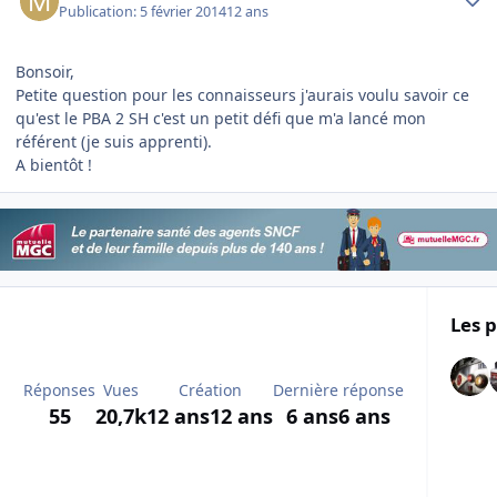
Publication:
5 février 2014
12 ans
Bonsoir,
Petite question pour les connaisseurs j'aurais voulu savoir ce
qu'est le PBA 2 SH c'est un petit défi que m'a lancé mon
référent (je suis apprenti).
A bientôt !
Les p
Réponses
Vues
Création
Dernière réponse
55
20,7k
12 ans
12 ans
6 ans
6 ans