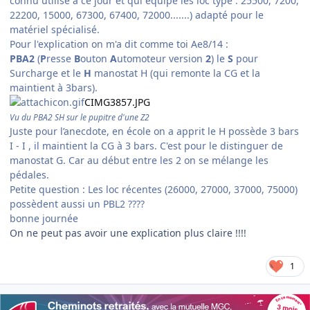
connu utilisé à ce jour et qui équipe les loc type : 25500, 7200,
22200, 15000, 67300, 67400, 72000.......) adapté pour le
matériel spécialisé.
Pour l'explication on m'a dit comme toi Ae8/14 :
PBA2
(
P
resse
B
outon
A
utomoteur version
2
) le
S
pour
Surcharge et le
H
manostat H (qui remonte la CG et la
maintient à 3bars).
CIMG3857.JPG
Vu du PBA2 SH sur le pupitre d'une Z2
Juste pour l’anecdote, en école on a apprit le H possède 3 bars
I - I , il maintient la CG à 3 bars. C'est pour le distinguer de
manostat G. Car au début entre les 2 on se mélange les
pédales.
Petite question : Les loc récentes (26000, 27000, 37000, 75000)
possèdent aussi un PBL2 ????
bonne journée
On ne peut pas avoir une explication plus claire !!!!
1