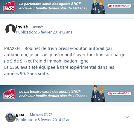
Invité
Invités
Publication:
5 février 2014
12 ans
PBA2SH = Robinet de frein presse-bouton autorail (ou
automoteur, je ne sais plus) modifié avec fonction surcharge
(le S de SH) et frein d'immobilisation ligne.
La 5350 avait été équipée à titre expérimental dans les
années 90. Sans suite.
Author stats
gsxr
Membre SNCF
Publication:
5 février 2014
12 ans