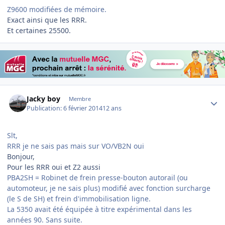
Z9600 modifiées de mémoire.
Exact ainsi que les RRR.
Et certaines 25500.
Author stats
Jacky boy
Membre
Publication:
6 février 2014
12 ans
Slt,
RRR je ne sais pas mais sur VO/VB2N oui
Bonjour,
Pour les RRR oui et Z2 aussi
PBA2SH = Robinet de frein presse-bouton autorail (ou
automoteur, je ne sais plus) modifié avec fonction surcharge
(le S de SH) et frein d'immobilisation ligne.
La 5350 avait été équipée à titre expérimental dans les
années 90. Sans suite.