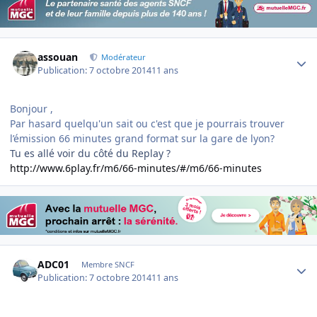
Author stats
assouan
Modérateur
Publication:
7 octobre 2014
11 ans
Bonjour ,
Par hasard quelqu'un sait ou c'est que je pourrais trouver
l’émission 66 minutes grand format sur la gare de lyon?
Tu es allé voir du côté du Replay ?
http://www.6play.fr/m6/66-minutes/#/m6/66-minutes
Author stats
ADC01
Membre SNCF
Publication:
7 octobre 2014
11 ans