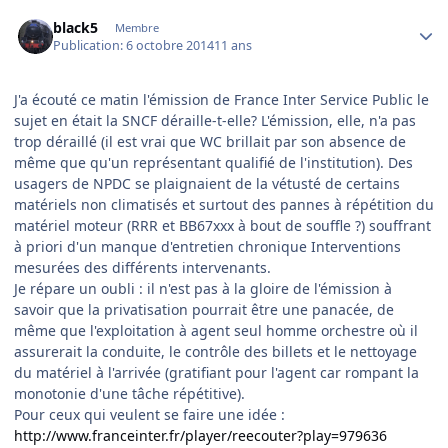
Author stats
black5
Membre
Publication:
6 octobre 2014
11 ans
J'a écouté ce matin l'émission de France Inter Service Public le
sujet en était la SNCF déraille-t-elle? L'émission, elle, n'a pas
trop déraillé (il est vrai que WC brillait par son absence de
même que qu'un représentant qualifié de l'institution). Des
usagers de NPDC se plaignaient de la vétusté de certains
matériels non climatisés et surtout des pannes à répétition du
matériel moteur (RRR et BB67xxx à bout de souffle ?) souffrant
à priori d'un manque d'entretien chronique Interventions
mesurées des différents intervenants.
Je répare un oubli : il n'est pas à la gloire de l'émission à
savoir que la privatisation pourrait être une panacée, de
même que l'exploitation à agent seul homme orchestre où il
assurerait la conduite, le contrôle des billets et le nettoyage
du matériel à l'arrivée (gratifiant pour l'agent car rompant la
monotonie d'une tâche répétitive).
Pour ceux qui veulent se faire une idée :
http://www.franceinter.fr/player/reecouter?play=979636