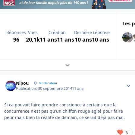
Les p
Réponses
Vues
Création
Dernière réponse
96
20,1k
11 ans
11 ans
10 ans
10 ans
Expand topic overview
Author stats
Nipou
Modérateur
Publication:
30 septembre 2014
11 ans
Si ca pouvait faire prendre conscience à certains que la
concurrence n'est pas qu'un chiffon rouge agité pour faire
peur mais bien la réalité de demain, ce serait déjà pas mal.
8