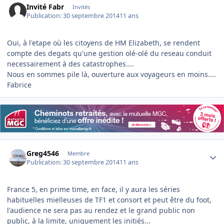
Invité Fabr
Invités
Publication:
30 septembre 2014
11 ans
Oui, à l'etape où les citoyens de HM Elizabeth, se rendent
compte des degats qu'une gestion olé-olé du reseau conduit
necessairement à des catastrophes....
Nous en sommes pile là, ouverture aux voyageurs en moins....
Fabrice
Author stats
Greg4546
Membre
Publication:
30 septembre 2014
11 ans
France 5, en prime time, en face, il y aura les séries
habituelles mielleuses de TF1 et consort et peut être du foot,
l'audience ne sera pas au rendez et le grand public non
public, à la limite, uniquement les initiés...