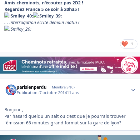
Amis cheminots, n'écoutez pas 2D2 !
Regardez France 5 ce soir à 20h35 !
... interrogation écrite demain matin !
1
Author stats
parisienperdu
Membre SNCF
Publication:
7 octobre 2014
11 ans
Bonjour ,
Par hasard quelqu'un sait ou c'est que je pourrais trouver
l’émission 66 minutes grand format sur la gare de lyon?