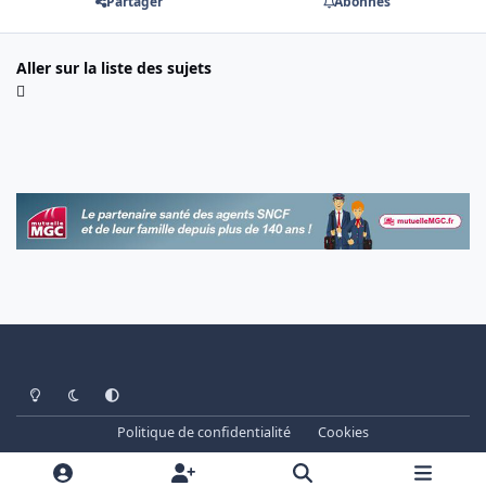
Partager
Abonnés
Aller sur la liste des sujets
Light Mode
Dark Mode
System Preference
Politique de confidentialité
Cookies
www.cheminots.net - Forum Libre depuis 2003
Powered by
Invision Community