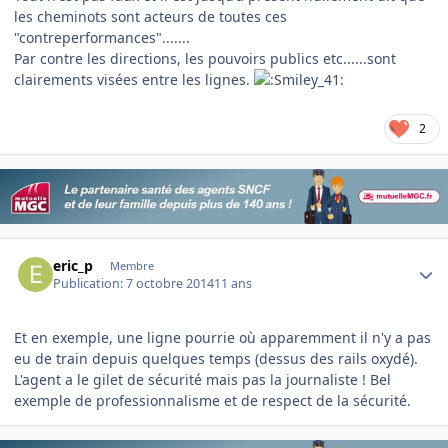
les cheminots sont acteurs de toutes ces
"contreperformances".......
Par contre les directions, les pouvoirs publics etc......sont
clairements visées entre les lignes.
2
Author stats
eric_p
Membre
Publication:
7 octobre 2014
11 ans
Et en exemple, une ligne pourrie où apparemment il n'y a pas
eu de train depuis quelques temps (dessus des rails oxydé).
L'agent a le gilet de sécurité mais pas la journaliste ! Bel
exemple de professionnalisme et de respect de la sécurité.