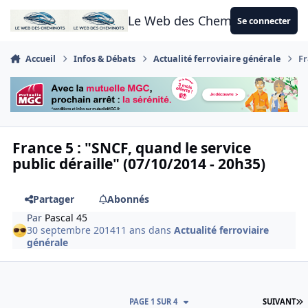
Aller au contenu
Le Web des Cheminots
Se connecter
Accueil
Infos & Débats
Actualité ferroviaire générale
Fr
France 5 : "SNCF, quand le service
public déraille" (07/10/2014 - 20h35)
Partager
Abonnés
Par
Pascal 45
30 septembre 2014
11 ans
dans
Actualité ferroviaire
générale
D
PAGE 1 SUR 4
SUIVANT