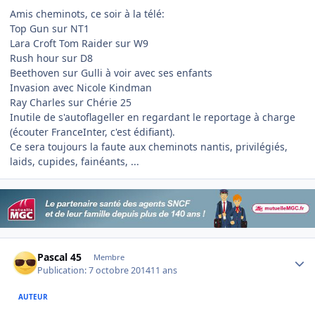
Amis cheminots, ce soir à la télé:
Top Gun sur NT1
Lara Croft Tom Raider sur W9
Rush hour sur D8
Beethoven sur Gulli à voir avec ses enfants
Invasion avec Nicole Kindman
Ray Charles sur Chérie 25
Inutile de s'autoflageller en regardant le reportage à charge
(écouter FranceInter, c'est édifiant).
Ce sera toujours la faute aux cheminots nantis, privilégiés,
laids, cupides, fainéants, ...
Author stats
Pascal 45
Membre
Publication:
7 octobre 2014
11 ans
AUTEUR