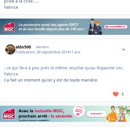
proie à la crise.....
Fabrice
Author stats
aldo500
Membre
Publication:
30 septembre 2014
11 ans
, ce qui fera à peu prés le même resultat qu'au Royaume Uni,
Fabrice
Ca fait un moment qu'on y est de toute manière.
3