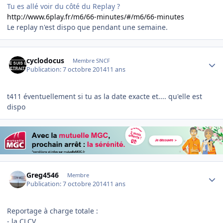
Tu es allé voir du côté du Replay ?
http://www.6play.fr/m6/66-minutes/#/m6/66-minutes
Le replay n'est dispo que pendant une semaine.
Author stats
cyclodocus
Membre SNCF
Publication:
7 octobre 2014
11 ans
t411 éventuellement si tu as la date exacte et.... qu'elle est
dispo
Author stats
Greg4546
Membre
Publication:
7 octobre 2014
11 ans
Reportage à charge totale :
- la CLCV