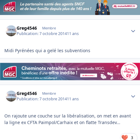
Author stats
Greg4546
Membre
Publication:
7 octobre 2014
11 ans
Midi Pyrénées qui a gelé les subventions
Author stats
Greg4546
Membre
Publication:
7 octobre 2014
11 ans
On rajoute une couche sur la libéralisation, on met en avant
la ligne ex CFTA Paimpol/Carhaix et on flatte Transdev...
3