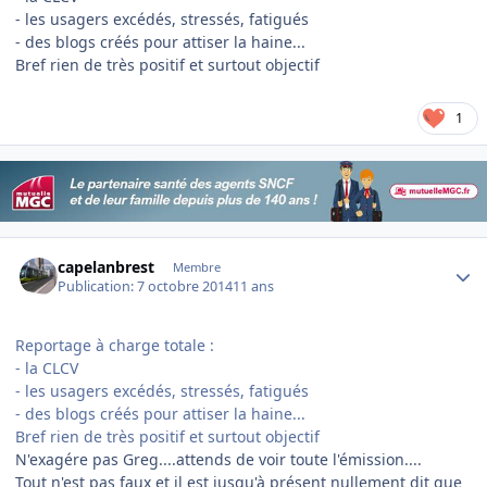
- les usagers excédés, stressés, fatigués
- des blogs créés pour attiser la haine...
Bref rien de très positif et surtout objectif
1
Author stats
capelanbrest
Membre
Publication:
7 octobre 2014
11 ans
Reportage à charge totale :
- la CLCV
- les usagers excédés, stressés, fatigués
- des blogs créés pour attiser la haine...
Bref rien de très positif et surtout objectif
N'exagére pas Greg....attends de voir toute l'émission....
Tout n'est pas faux et il est jusqu'à présent nullement dit que