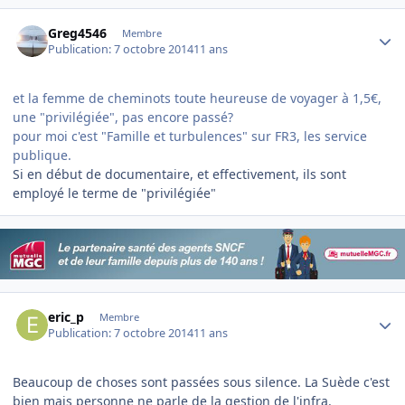
Author stats
Greg4546
Membre
Publication:
7 octobre 2014
11 ans
et la femme de cheminots toute heureuse de voyager à 1,5€,
une "privilégiée", pas encore passé?
pour moi c'est "Famille et turbulences" sur FR3, les service
publique.
Si en début de documentaire, et effectivement, ils sont
employé le terme de "privilégiée"
Author stats
eric_p
Membre
Publication:
7 octobre 2014
11 ans
Beaucoup de choses sont passées sous silence. La Suède c'est
bien mais personne ne parle de la gestion de l'infra.