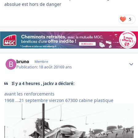
absolue est hors de danger
5
Author stats
bruno
Membre
Publication:
18 août 2016
9 ans
Il y a 4 heures , jackv a déclaré:
avant les renforcements
1968 ...21 septembre vierzon 67300 cabine plastique