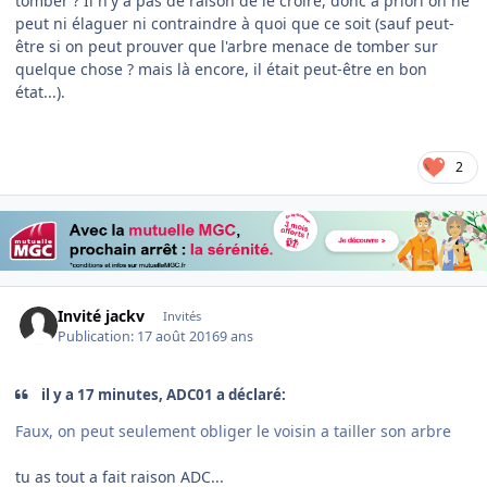
tomber ? Il n'y a pas de raison de le croire, donc a priori on ne
peut ni élaguer ni contraindre à quoi que ce soit (sauf peut-
être si on peut prouver que l'arbre menace de tomber sur
quelque chose ? mais là encore, il était peut-être en bon
état...).
2
Invité jackv
Invités
Publication:
17 août 2016
9 ans
il y a 17 minutes, ADC01 a déclaré:
Faux, on peut seulement obliger le voisin a tailler son arbre
tu as tout a fait raison ADC...