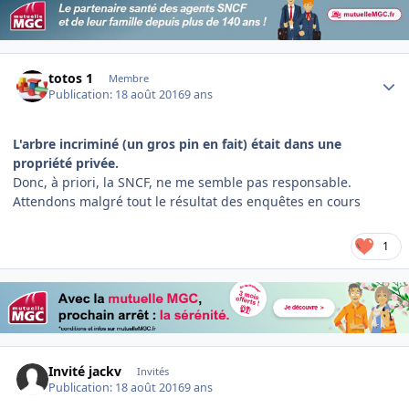
Author stats
totos 1
Membre
Publication:
18 août 2016
9 ans
L'arbre incriminé (un gros pin en fait) était dans une
propriété privée.
Donc, à priori, la SNCF, ne me semble pas responsable.
Attendons malgré tout le résultat des enquêtes en cours
1
Invité jackv
Invités
Publication:
18 août 2016
9 ans