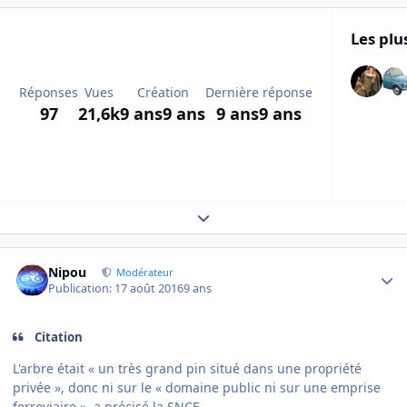
Les plu
Réponses
Vues
Création
Dernière réponse
97
21,6k
9 ans
9 ans
9 ans
9 ans
Expand topic overview
Author stats
Nipou
Modérateur
Publication:
17 août 2016
9 ans
Citation
L'arbre était « un très grand pin situé dans une propriété
privée », donc ni sur le « domaine public ni sur une emprise
ferroviaire », a précisé la SNCF.