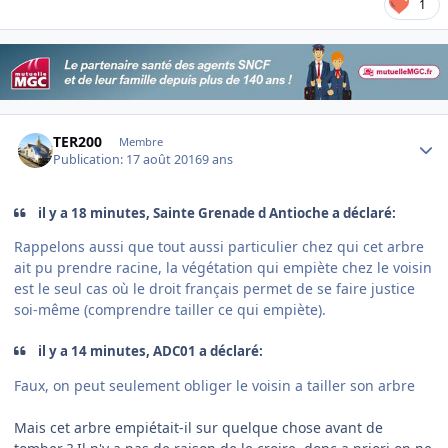
1
Author stats
TER200
Membre
Publication:
17 août 2016
9 ans
il y a 18 minutes, Sainte Grenade d Antioche a déclaré:
Rappelons aussi que tout aussi particulier chez qui cet arbre
ait pu prendre racine, la végétation qui empiète chez le voisin
est le seul cas où le droit français permet de se faire justice
soi-même (comprendre tailler ce qui empiète).
il y a 14 minutes, ADC01 a déclaré:
Faux, on peut seulement obliger le voisin a tailler son arbre
Mais cet arbre empiétait-il sur quelque chose avant de