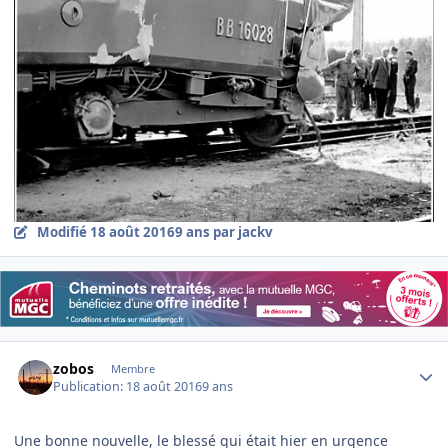
Modifié
18 août 2016
9 ans
par jackv
Author stats
zobos
Membre
Publication:
18 août 2016
9 ans
Une bonne nouvelle, le blessé qui était hier en urgence