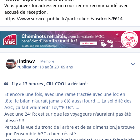
Vous pouvez lui adresser un courrier en recommandé avec
accusé de réception.
https://www.service-public.fr/particuliers/vosdroits/F614
Author stats
TintinGV
Membre
Publication:
18 août 2016
9 ans
Il y a 13 heures , CRL COOL a déclaré:
Et encore une fois, avec une rame tractée avec une loc en
tête, le bilan n'aurait jamais été aussi lourd.... La solidité des
AGC, ça fait vraiment" Toy*'R Us".....
Avec une 241P,c'est sur que les voyageurs n'auraient pas été
blessé !!!!
Perso,à la vue du tronc de l'arbre et de sa dimension,je trouve
que l'ensemble AGC a bien résisté.