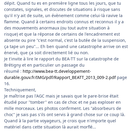
dépit. Quand tu es en première ligne tous les jours, que tu
constates, signales, et discutes de situations à risque sans
qu'il n'y ait de suite, un évènement comme celui-là ravive la
flamme. Quand à certains endroits connus et reconnus il y a
des mouvements anormaux (ou tout autre situation à
risque) et que la réponse de certains de l'encadrement est
absente ou pire "c'est normal, c'est la butée de la suspension,
ça tape un peu"... Eh ben quand une catastrophe arrive on est
énervé, que ça soit directement lié ou non.
Je t'invite à lire le rapport du BEA-TT sur la catastrophe de
Brétigny et en particulier un passage du
résumé :
http://www.bea-tt.developpement-
durable.gouv.fr/IMG/pdf/Rapport_BEATT_2013_009-2.pdf
page
16.
Techniquement,
Je maîtrise pas l'AGC mais je savais que le pare-brise était
étudié pour "tomber" en cas de choc et ne pas exploser en
mille morceaux. Les photos confirment. Les "absorbeurs de
choc" je sais pas s'ils ont servis à grand chose sur ce coup là.
Quand à la partie voyageurs, je crois que n'importe quel
matériel dans cette situation là aurait morflé...