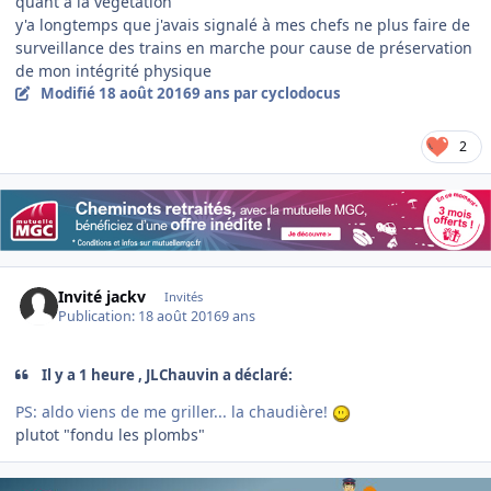
quant à la végétation
y'a longtemps que j'avais signalé à mes chefs ne plus faire de
surveillance des trains en marche pour cause de préservation
de mon intégrité physique
Modifié
18 août 2016
9 ans
par cyclodocus
2
Invité jackv
Invités
Publication:
18 août 2016
9 ans
Il y a 1 heure , JLChauvin a déclaré:
PS: aldo viens de me griller... la chaudière!
plutot "fondu les plombs"