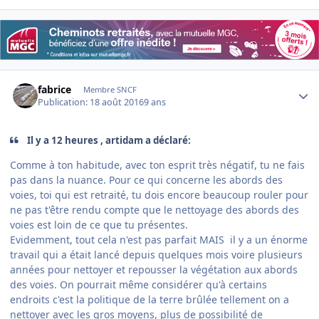
Author stats
fabrice
Membre SNCF
Publication:
18 août 2016
9 ans
Il y a 12 heures , artidam a déclaré:
Comme à ton habitude, avec ton esprit très négatif, tu ne fais
pas dans la nuance. Pour ce qui concerne les abords des
voies, toi qui est retraité, tu dois encore beaucoup rouler pour
ne pas t'être rendu compte que le nettoyage des abords des
voies est loin de ce que tu présentes.
Evidemment, tout cela n'est pas parfait MAIS il y a un énorme
travail qui a était lancé depuis quelques mois voire plusieurs
années pour nettoyer et repousser la végétation aux abords
des voies. On pourrait même considérer qu'à certains
endroits c'est la politique de la terre brûlée tellement on a
nettoyer avec les gros moyens, plus de possibilité de