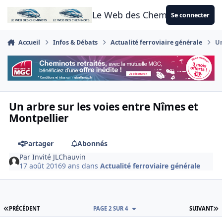
Aller au contenu
Le Web des Cheminots
Se connecter
Accueil
Infos & Débats
Actualité ferroviaire générale
Un
Un arbre sur les voies entre Nîmes et
Montpellier
Partager
Abonnés
Par
Invité JLChauvin
17 août 2016
9 ans
dans
Actualité ferroviaire générale
PREMIÈRE PAGE
D
PRÉCÉDENT
PAGE 2 SUR 4
SUIVANT
Author stats