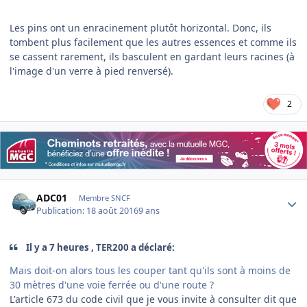
Les pins ont un enracinement plutôt horizontal. Donc, ils
tombent plus facilement que les autres essences et comme ils
se cassent rarement, ils basculent en gardant leurs racines (à
l'image d'un verre à pied renversé).
2
Author stats
ADC01
Membre SNCF
Publication:
18 août 2016
9 ans
Il y a 7 heures , TER200 a déclaré:
Mais doit-on alors tous les couper tant qu'ils sont à moins de
30 mètres d'une voie ferrée ou d'une route ?
L'article 673 du code civil que je vous invite à consulter dit que