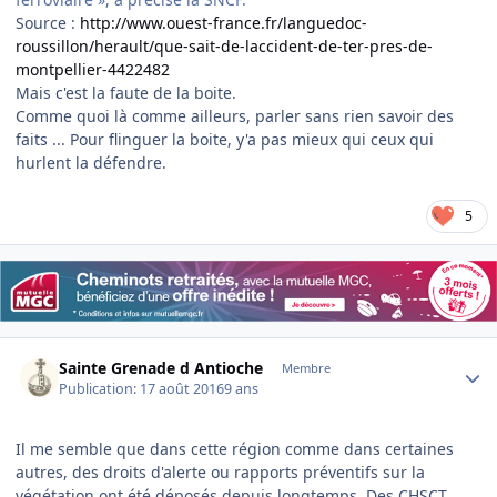
Source :
http://www.ouest-france.fr/languedoc-
roussillon/herault/que-sait-de-laccident-de-ter-pres-de-
montpellier-4422482
Mais c'est la faute de la boite.
Comme quoi là comme ailleurs, parler sans rien savoir des
faits ... Pour flinguer la boite, y'a pas mieux qui ceux qui
hurlent la défendre.
5
Author stats
Sainte Grenade d Antioche
Membre
Publication:
17 août 2016
9 ans
Il me semble que dans cette région comme dans certaines
autres, des droits d'alerte ou rapports préventifs sur la
végétation ont été déposés depuis longtemps. Des CHSCT