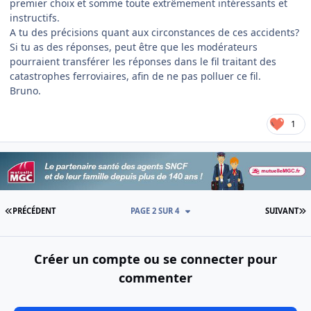
premier choix et somme toute extrêmement intéressants et
instructifs.
A tu des précisions quant aux circonstances de ces accidents?
Si tu as des réponses, peut être que les modérateurs
pourraient transférer les réponses dans le fil traitant des
catastrophes ferroviaires, afin de ne pas polluer ce fil.
Bruno.
1
PREMIÈRE PAGE
D
PRÉCÉDENT
PAGE 2 SUR 4
SUIVANT
Créer un compte ou se connecter pour
commenter