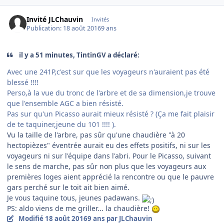
Invité JLChauvin
Invités
Publication:
18 août 2016
9 ans
il y a 51 minutes, TintinGV a déclaré:
Avec une 241P,c'est sur que les voyageurs n'auraient pas été
blessé !!!!
Perso,à la vue du tronc de l'arbre et de sa dimension,je trouve
que l'ensemble AGC a bien résisté.
Pas sur qu'un Picasso aurait mieux résisté ? (Ça me fait plaisir
de te taquiner,jeune du 101 !!!! ).
Vu la taille de l'arbre, pas sûr qu'une chaudière "à 20
hectopièzes" éventrée aurait eu des effets positifs, ni sur les
voyageurs ni sur l'équipe dans l'abri. Pour le Picasso, suivant
le sens de marche, pas sûr non plus que les voyageurs aux
premières loges aient apprécié la rencontre ou que le pauvre
gars perché sur le toit ait bien aimé.
Je vous taquine tous, jeunes padawans.
PS: aldo viens de me griller... la chaudière!
Modifié
18 août 2016
9 ans
par JLChauvin