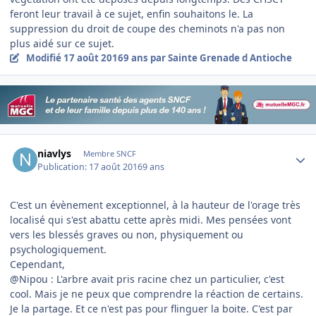
feront leur travail à ce sujet, enfin souhaitons le. La
suppression du droit de coupe des cheminots n'a pas non
plus aidé sur ce sujet.
Modifié
17 août 2016
9 ans
par Sainte Grenade d Antioche
Author stats
niavlys
Membre SNCF
Publication:
17 août 2016
9 ans
C'est un évènement exceptionnel, à la hauteur de l'orage très
localisé qui s'est abattu cette après midi. Mes pensées vont
vers les blessés graves ou non, physiquement ou
psychologiquement.
Cependant,
@Nipou : L'arbre avait pris racine chez un particulier, c'est
cool. Mais je ne peux que comprendre la réaction de certains.
Je la partage. Et ce n'est pas pour flinguer la boite. C'est par