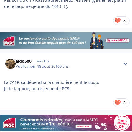
Pas sur qu'un Picasso aurait mieux résisté ? (Ça me fait plaisir
de te taquiner,jeune du 101 !!!! ).
8
Author stats
aldo500
Membre
Publication:
18 août 2016
9 ans
La 241P, ça dépend si la chaudière tient le coup.
Je te taquine, autre jeune de PCS
3