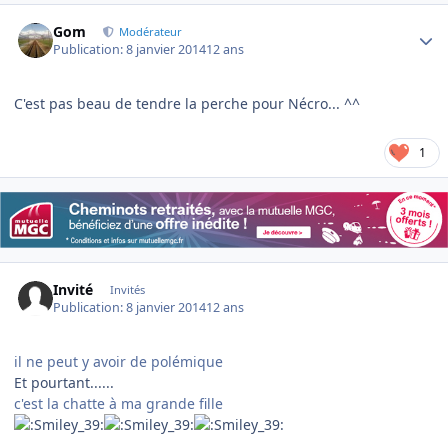
Author stats
Gom
Modérateur
Publication:
8 janvier 2014
12 ans
C'est pas beau de tendre la perche pour Nécro... ^^
1
Invité
Invités
Publication:
8 janvier 2014
12 ans
il ne peut y avoir de polémique
Et pourtant......
c'est la chatte à ma grande fille