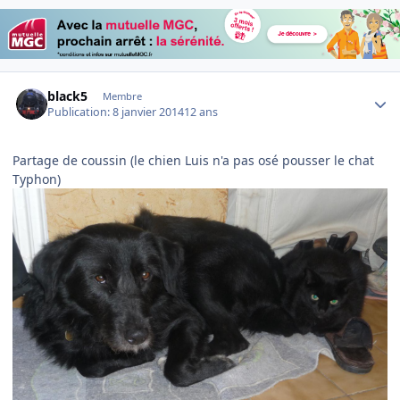
Author stats
black5
Membre
Publication:
8 janvier 2014
12 ans
Partage de coussin (le chien Luis n'a pas osé pousser le chat
Typhon)