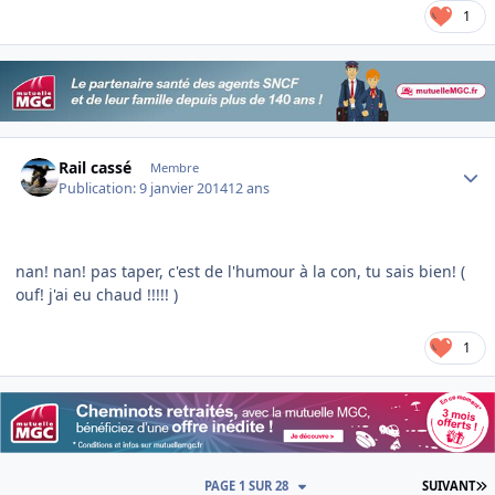
1
Author stats
Rail cassé
Membre
Publication:
9 janvier 2014
12 ans
nan! nan! pas taper, c'est de l'humour à la con, tu sais bien! (
ouf! j'ai eu chaud !!!!! )
1
D
PAGE 1 SUR 28
SUIVANT