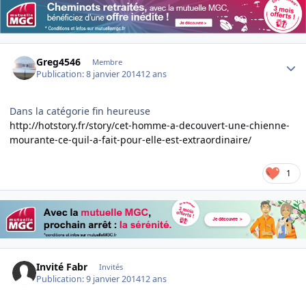
Author stats
Greg4546
Membre
Publication:
8 janvier 2014
12 ans
Dans la catégorie fin heureuse
http://hotstory.fr/story/cet-homme-a-decouvert-une-chienne-
mourante-ce-quil-a-fait-pour-elle-est-extraordinaire/
1
Invité Fabr
Invités
Publication:
9 janvier 2014
12 ans