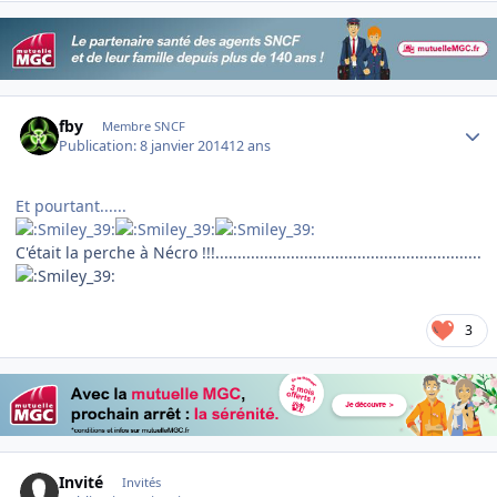
Author stats
fby
Membre SNCF
Publication:
8 janvier 2014
12 ans
Et pourtant......
C'était la perche à Nécro !!!............................................................
3
Invité
Invités