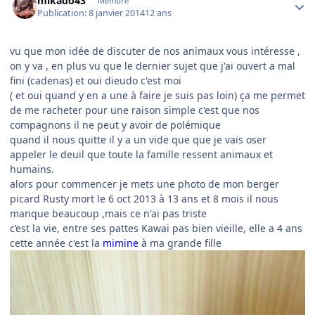
mikado43
Membre
Publication:
8 janvier 2014
12 ans
vu que mon idée de discuter de nos animaux vous intéresse ,
on y va , en plus vu que le dernier sujet que j'ai ouvert a mal
fini (cadenas) et oui dieudo c'est moi
( et oui quand y en a une à faire je suis pas loin) ça me permet
de me racheter pour une raison simple c'est que nos
compagnons il ne peut y avoir de polémique
quand il nous quitte il y a un vide que que je vais oser
appeler le deuil que toute la famille ressent animaux et
humains.
alors pour commencer je mets une photo de mon berger
picard Rusty mort le 6 oct 2013 à 13 ans et 8 mois il nous
manque beaucoup ,mais ce n'ai pas triste
c’est la vie, entre ses pattes Kawai pas bien vieille, elle a 4 ans
cette année c'est la
mimine
à ma grande fille