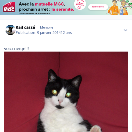
Author stats
Rail cassé
Membre
Publication:
9 janvier 2014
12 ans
voici neige!!!