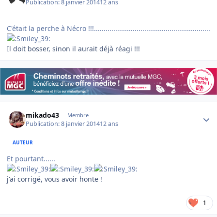
Publication:
8 janvier 2014
12 ans
C'était la perche à Nécro !!!............................................................
Il doit bosser, sinon il aurait déjà réagi !!!
Author stats
mikado43
Membre
Publication:
8 janvier 2014
12 ans
AUTEUR
Et pourtant......
j'ai corrigé, vous avoir honte !
1