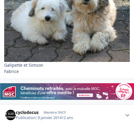
Galipette et Simson
Fabrice
Author stats
cyclodocus
Membre SNCF
Publication:
9 janvier 2014
12 ans