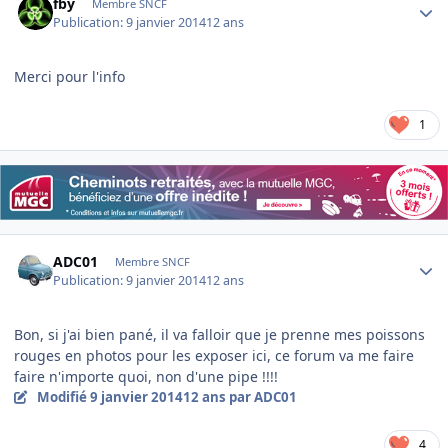
fby
Membre SNCF
Publication:
9 janvier 2014
12 ans
Merci pour l'info
1
Author stats
ADC01
Membre SNCF
Publication:
9 janvier 2014
12 ans
Bon, si j'ai bien pané, il va falloir que je prenne mes poissons
rouges en photos pour les exposer ici, ce forum va me faire
faire n'importe quoi, non d'une pipe !!!!
Modifié
9 janvier 2014
12 ans
par ADC01
4