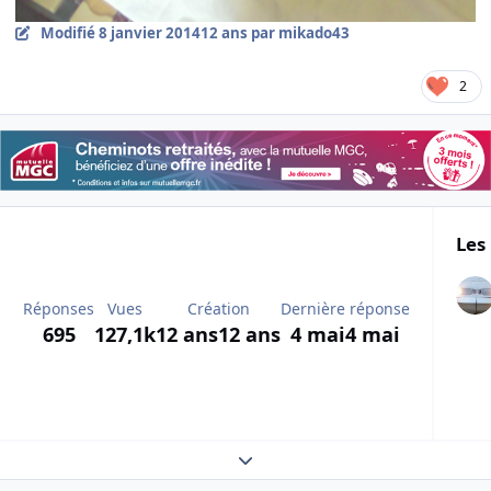
Modifié
8 janvier 2014
12 ans
par mikado43
2
Les 
Réponses
Vues
Création
Dernière réponse
695
127,1k
12 ans
12 ans
4 mai
4 mai
Expand topic overview