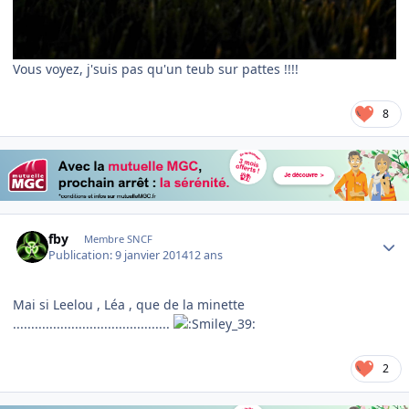
Vous voyez, j'suis pas qu'un teub sur pattes !!!!
8
Author stats
fby
Membre SNCF
Publication:
9 janvier 2014
12 ans
Mai si Leelou , Léa , que de la minette
...........................................
2