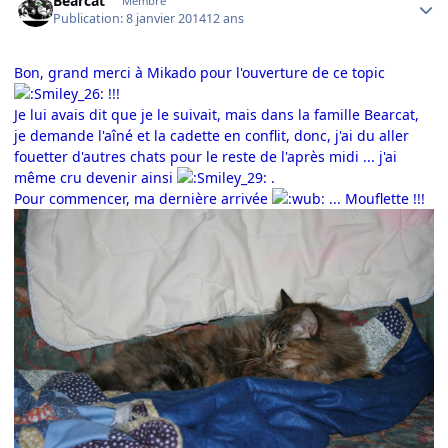
Bearcat
Membre
Publication:
8 janvier 2014
12 ans
Bon, grand merci à Mikado pour l'ouverture de ce topic
!!!
Je lui avais dit que je le suivait, mais dans la famille Bearcat,
je demande l'aîné et la cadette en conflit, donc, j'ai du aller
fouetter d'autres chats pour le reste de l'après midi ... j'ai
même cru devenir ainsi
.
Pour commencer, ma dernière arrivée
... Mouflette !!!