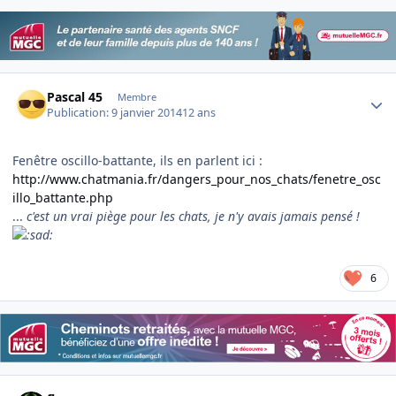
Author stats
Pascal 45
Membre
Publication:
9 janvier 2014
12 ans
Fenêtre oscillo-battante, ils en parlent ici :
http://www.chatmania.fr/dangers_pour_nos_chats/fenetre_osc
illo_battante.php
...
c'est un vrai piège pour les chats, je n'y avais jamais pensé !
6
Author stats