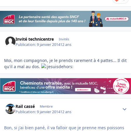
Invité technicentre
Invités
Publication:
9 janvier 2014
12 ans
Moi, mon compagnon, je le prends rarement à 4 pattes... Il dit
qu'il a mal au dos.
Author stats
Rail cassé
Membre
Publication:
9 janvier 2014
12 ans
Bon, si j'ai bien pané, il va falloir que je prenne mes poissons