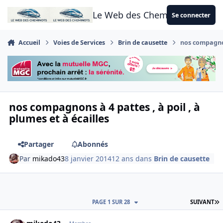
Aller au contenu
Le Web des Cheminots
Se connecter
Accueil
Voies de Services
Brin de causette
nos compagnons
nos compagnons à 4 pattes , à poil , à
plumes et à écailles
Partager
Abonnés
Par
mikado43
8 janvier 2014
12 ans
dans
Brin de causette
D
PAGE 1 SUR 28
SUIVANT
Author stats