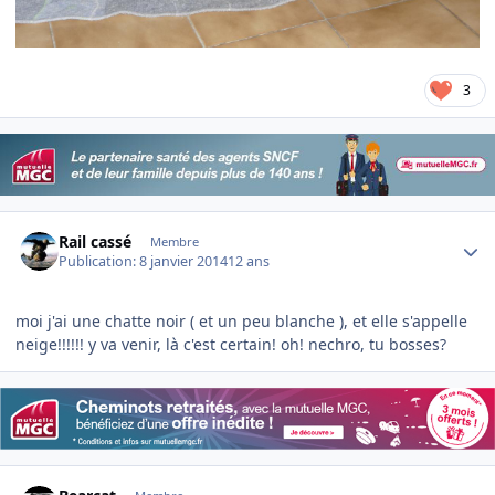
3
Author stats
Rail cassé
Membre
Publication:
8 janvier 2014
12 ans
moi j'ai une chatte noir ( et un peu blanche ), et elle s'appelle
neige!!!!!! y va venir, là c'est certain! oh! nechro, tu bosses?
Author stats