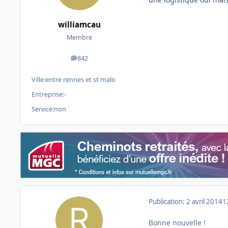
williamcau
Membre
842
messages
Ville:
entre rennes et st malo
Entreprise:
-
Service:
non
Publication:
2 avril 2014
1
Bonne nouvelle !