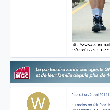
http://www.couriermail
e6freoof-12263321265
Publication:
2 avril 2014
1
au moins on fait fonct
une logistique oui mai