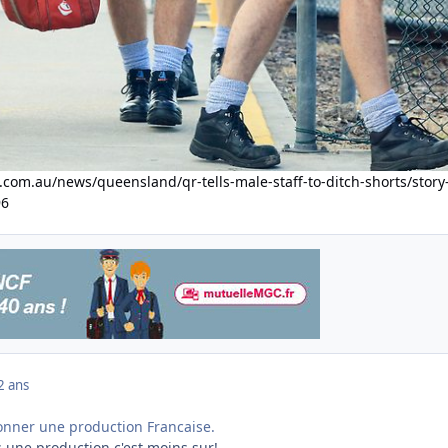
.com.au/news/queensland/qr-tells-male-staff-to-ditch-shorts/story
96
2 ans
ionner une production Francaise.
s une production c'est moins sur!