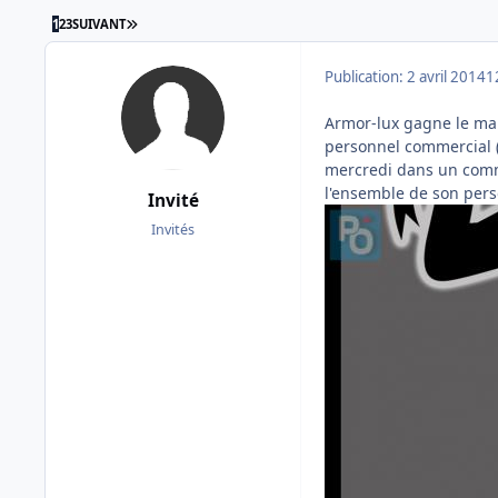
DERNIÈRE PAGE
1
2
3
SUIVANT
Publication:
2 avril 2014
1
Armor-lux gagne le mar
personnel commercial 
mercredi dans un comm
l'ensemble de son per
Invité
Invités