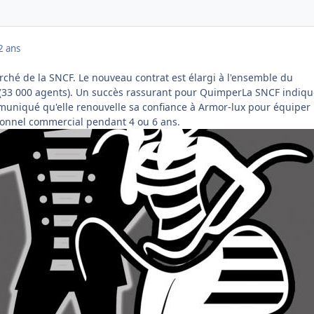
2 ans
ché de la SNCF. Le nouveau contrat est élargi à l'ensemble du
(33 000 agents). Un succès rassurant pour QuimperLa SNCF indiqu
uniqué qu'elle renouvelle sa confiance à Armor-lux pour équiper
sonnel commercial pendant 4 ou 6 ans.