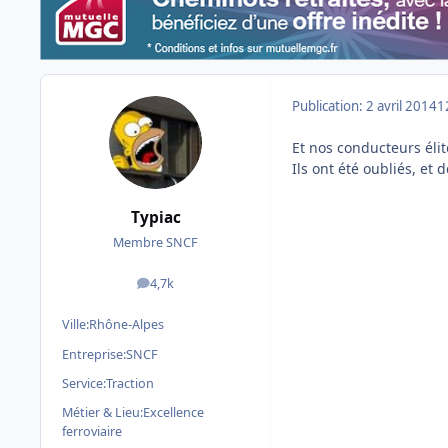
Publication:
2 avril 2014
1
Et nos conducteurs éli
Ils ont été oubliés, et
Typiac
Membre SNCF
4,7k
messages
Ville:
Rhône-Alpes
Entreprise:
SNCF
Service:
Traction
Métier & Lieu:
Excellence
ferroviaire