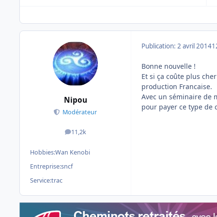
Publication:
2 avril 2014
1
Bonne nouvelle !
Et si ça coûte plus cher
production Francaise.
Avec un séminaire de m
Nipou
pour payer ce type de c
Modérateur
11,2k
messages
Hobbies:
Wan Kenobi
Entreprise:
sncf
Service:
trac