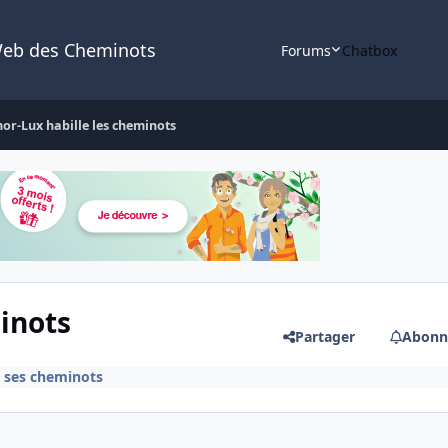
Web des Cheminots
Forums
Chatbox
or-Lux habille les cheminots
inots
Partager
Abonn
& ses cheminots