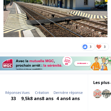
3
3
Les plus 
Réponses
Vues
Création
Dernière réponse
33
9,5k
8 ans
8 ans
4 ans
4 ans