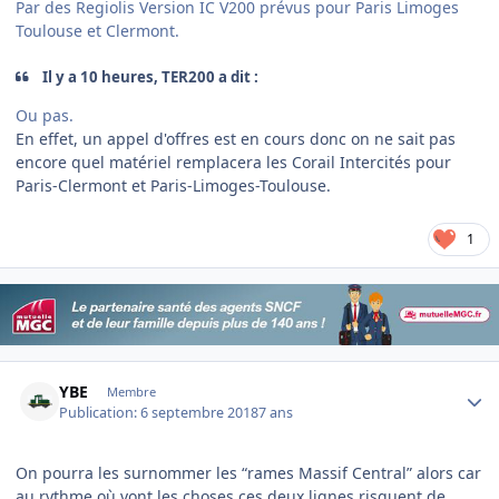
Par des Regiolis Version IC V200 prévus pour Paris Limoges
Toulouse et Clermont.
Il y a 10 heures, TER200 a dit :
Ou pas.
En effet, un appel d'offres est en cours donc on ne sait pas
encore quel matériel remplacera les Corail Intercités pour
Paris-Clermont et Paris-Limoges-Toulouse.
1
Author stats
YBE
Membre
Publication:
6 septembre 2018
7 ans
On pourra les surnommer les “rames Massif Central” alors car
au rythme où vont les choses ces deux lignes risquent de