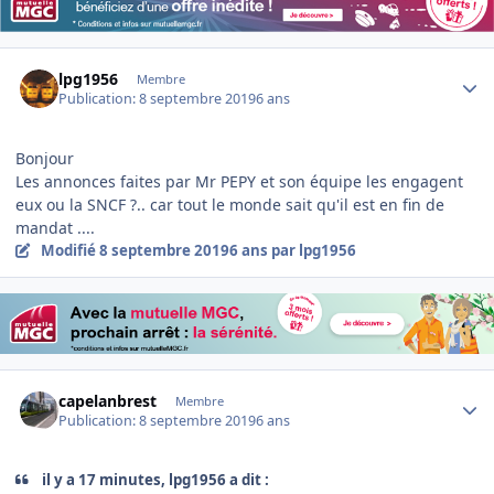
Author stats
lpg1956
Membre
Publication:
8 septembre 2019
6 ans
Bonjour
Les annonces faites par Mr PEPY et son équipe les engagent
eux ou la SNCF ?.. car tout le monde sait qu'il est en fin de
mandat ....
Modifié
8 septembre 2019
6 ans
par lpg1956
Author stats
capelanbrest
Membre
Publication:
8 septembre 2019
6 ans
il y a 17 minutes, lpg1956 a dit :