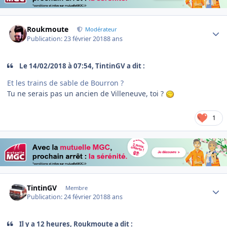
Author stats
Roukmoute
Modérateur
Publication:
23 février 2018
8 ans
Le 14/02/2018 à 07:54, TintinGV a dit :
Et les trains de sable de Bourron ?
Tu ne serais pas un ancien de Villeneuve, toi ?
1
Author stats
TintinGV
Membre
Publication:
24 février 2018
8 ans
Il y a 12 heures, Roukmoute a dit :