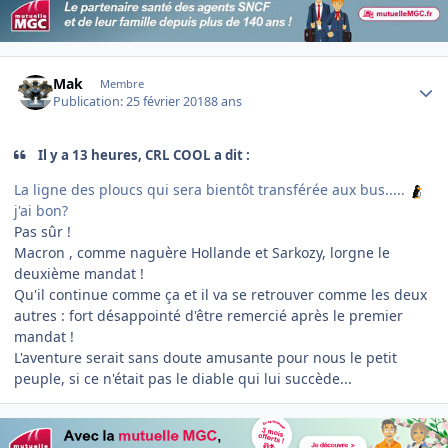
Author stats
Mak
Membre
Publication:
25 février 2018
8 ans
Il y a 13 heures, CRL COOL a dit :
La ligne des ploucs qui sera bientôt transférée aux bus.....
j'ai bon?
Pas sûr !
Macron , comme naguère Hollande et Sarkozy, lorgne le
deuxième mandat !
Qu'il continue comme ça et il va se retrouver comme les deux
autres : fort désappointé d'être remercié après le premier
mandat !
L'aventure serait sans doute amusante pour nous le petit
peuple, si ce n'était pas le diable qui lui succède...