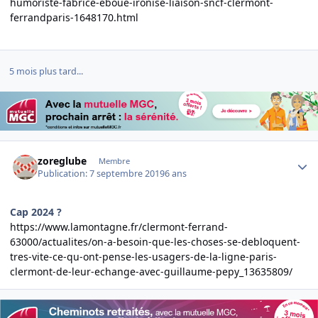
humoriste-fabrice-eboue-ironise-liaison-sncf-clermont-
ferrandparis-1648170.html
5 mois plus tard...
Author stats
zoreglube
Membre
Publication:
7 septembre 2019
6 ans
Cap 2024 ?
https://www.lamontagne.fr/clermont-ferrand-
63000/actualites/on-a-besoin-que-les-choses-se-debloquent-
tres-vite-ce-qu-ont-pense-les-usagers-de-la-ligne-paris-
clermont-de-leur-echange-avec-guillaume-pepy_13635809/