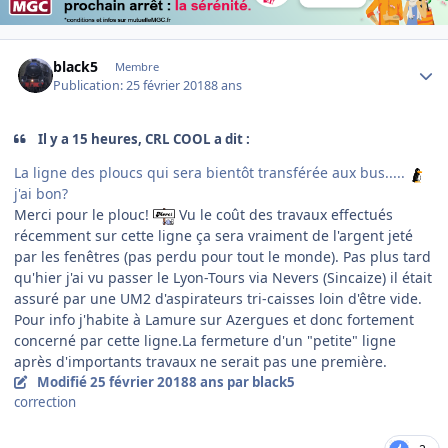
Author stats
black5
Membre
Publication:
25 février 2018
8 ans
Il y a 15 heures, CRL COOL a dit :
La ligne des ploucs qui sera bientôt transférée aux bus.....
j'ai bon?
Merci pour le plouc!
Vu le coût des travaux effectués
récemment sur cette ligne ça sera vraiment de l'argent jeté
par les fenêtres (pas perdu pour tout le monde). Pas plus tard
qu'hier j'ai vu passer le Lyon-Tours via Nevers (Sincaize) il était
assuré par une UM2 d'aspirateurs tri-caisses loin d'être vide.
Pour info j'habite à Lamure sur Azergues et donc fortement
concerné par cette ligne.La fermeture d'un "petite" ligne
après d'importants travaux ne serait pas une première.
Modifié
25 février 2018
8 ans
par black5
correction