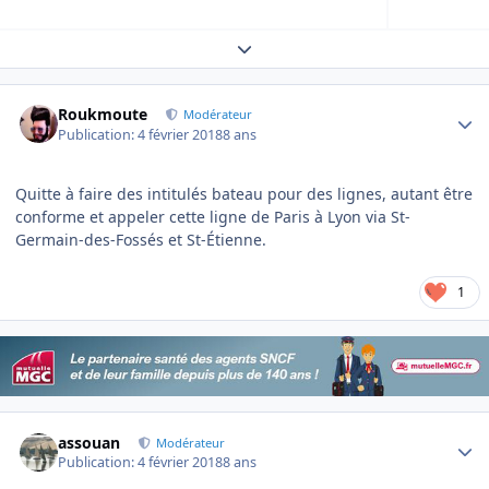
Expand topic overview
Author stats
Roukmoute
Modérateur
Publication:
4 février 2018
8 ans
Quitte à faire des intitulés bateau pour des lignes, autant être
conforme et appeler cette ligne de Paris à Lyon via St-
Germain-des-Fossés et St-Étienne.
1
Author stats
assouan
Modérateur
Publication:
4 février 2018
8 ans