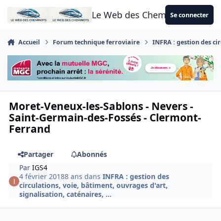
Aller au contenu
Le Web des Cheminots
Se connecter
Accueil
Forum technique ferroviaire
INFRA : gestion des cir
Moret-Veneux-les-Sablons - Nevers -
Saint-Germain-des-Fossés - Clermont-
Ferrand
Partager
Abonnés
Par
IGS4
4 février 2018
8 ans
dans
INFRA : gestion des
circulations, voie, bâtiment, ouvrages d'art,
signalisation, caténaires, ...