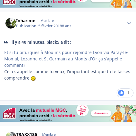
Author stats
Inharime
Membre
Publication:
5 février 2018
8 ans
il y a 40 minutes, black5 a dit :
Et si tu bifurques à Moulins pour rejoindre Lyon via Paray-le-
Monial, Lozanne et St Germain au Monts d'Or ça s'appelle
comment?
Cela s'appelle comme tu veux, l'important est que tu te fasses
comprendre
1
Author stats
TRAXX186
Membre