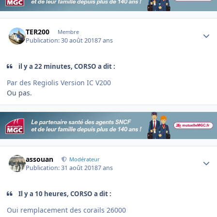
Author stats
TER200
Membre
Publication:
30 août 2018
7 ans
il y a 22 minutes, CORSO a dit :
Par des Regiolis Version
IC V200
Ou pas.
Author stats
assouan
Modérateur
Publication:
31 août 2018
7 ans
Il y a 10 heures, CORSO a dit :
Oui remplacement des corails 26000