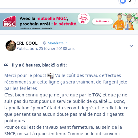
2
Author stats
CRL COOL
Modérateur
Publication:
25 février 2018
8 ans
Il y a 8 heures, black5 a dit :
Merci pour le plouc!
Vu le coût des travaux effectués
récemment sur cette ligne ça sera vraiment de l'argent jeté
par les fenêtres
C'est bien connu que je ne jure que par le TGV, et que je ne
suis pas du tout pour un service public de qualité.... Donc,
l'appellation "plouc" était du second degré, et le reflet de ce
que pensent sans aucun doute pas mal de nos dirigeants
politiques...
Pour ce qui est de travaux avant fermeture, au sein de la
SNCF, on sait à quoi s'en tenir. Comme on le dit souvent: