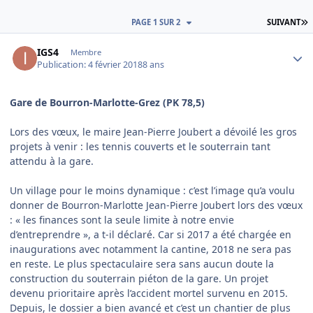
D
PAGE 1 SUR 2
SUIVANT
Author stats
IGS4
Membre
Publication:
4 février 2018
8 ans
Gare de Bourron-Marlotte-Grez (PK 78,5)
Lors des vœux, le maire Jean-Pierre Joubert a dévoilé les gros
projets à venir : les tennis couverts et le souterrain tant
attendu à la gare.
Un village pour le moins dynamique : c’est l’image qu’a voulu
donner de Bourron-Marlotte Jean-Pierre Joubert lors des vœux
: « les finances sont la seule limite à notre envie
d’entreprendre », a t-il déclaré. Car si 2017 a été chargée en
inaugurations avec notamment la cantine, 2018 ne sera pas
en reste. Le plus spectaculaire sera sans aucun doute la
construction du souterrain piéton de la gare. Un projet
devenu prioritaire après l’accident mortel survenu en 2015.
Depuis, le dossier a bien avancé et c’est un chantier de plus