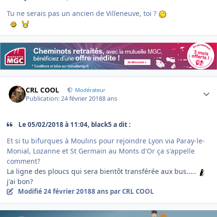
Tu ne serais pas un ancien de Villeneuve, toi ?
Author stats
CRL COOL
Modérateur
Publication:
24 février 2018
8 ans
Le 05/02/2018 à 11:04, black5 a dit :
Et si tu bifurques à Moulins pour rejoindre Lyon via Paray-le-
Monial, Lozanne et St Germain au Monts d'Or ça s'appelle
comment?
La ligne des ploucs qui sera bientôt transférée aux bus.....
j'ai bon?
Modifié
24 février 2018
8 ans
par CRL COOL