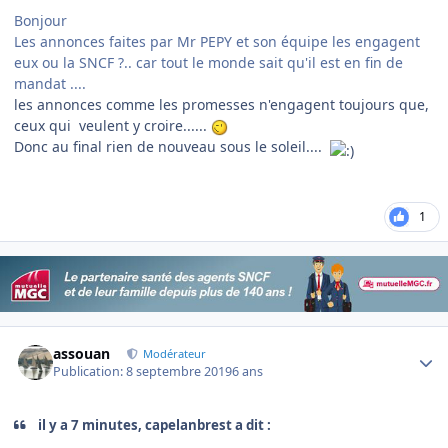
Bonjour
Les annonces faites par Mr PEPY et son équipe les engagent
eux ou la SNCF ?.. car tout le monde sait qu'il est en fin de
mandat ....
les annonces comme les promesses n'engagent toujours que,
ceux qui veulent y croire......
Donc au final rien de nouveau sous le soleil....
1
Author stats
assouan
Modérateur
Publication:
8 septembre 2019
6 ans
il y a 7 minutes, capelanbrest a dit :