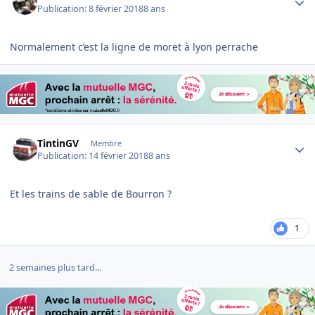
Publication:
8 février 2018
8 ans
Normalement c’est la ligne de moret à lyon perrache
Author stats
TintinGV
Membre
Publication:
14 février 2018
8 ans
Et les trains de sable de Bourron ?
1
2 semaines plus tard...