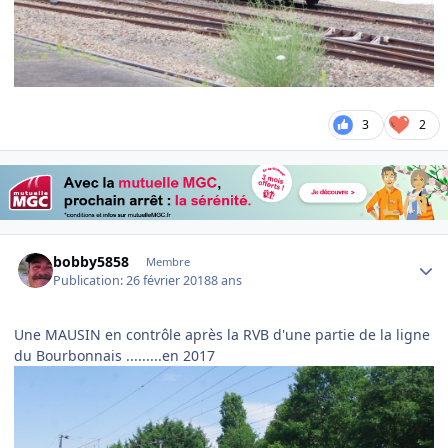
3
2
Author stats
bobby5858
Membre
Publication:
26 février 2018
8 ans
Une MAUSIN en contrôle après la RVB d'une partie de la ligne
du Bourbonnais .........en 2017