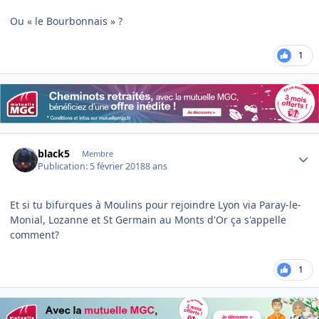
Ou « le Bourbonnais » ?
1
Author stats
black5
Membre
Publication:
5 février 2018
8 ans
Et si tu bifurques à Moulins pour rejoindre Lyon via Paray-le-
Monial, Lozanne et St Germain au Monts d'Or ça s'appelle
comment?
1