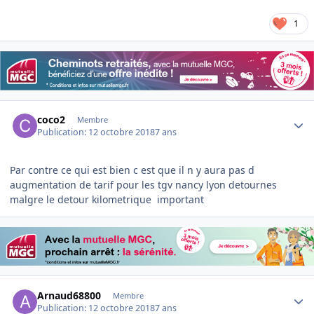
1
Author stats
coco2
Membre
Publication:
12 octobre 2018
7 ans
Par contre ce qui est bien c est que il n y aura pas d
augmentation de tarif pour les tgv nancy lyon detournes
malgre le detour kilometrique important
Author stats
Arnaud68800
Membre
Publication:
12 octobre 2018
7 ans