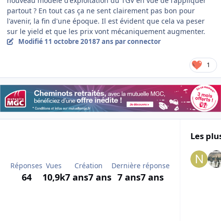
nouveau modèle d'exploitation du TGV en vue de l'appliquer
partout ? En tout cas ça ne sent clairement pas bon pour
l'avenir, la fin d'une époque. Il est évident que cela va peser
sur le yield et que les prix vont mécaniquement augmenter.
Modifié
11 octobre 2018
7 ans
par connector
1
Les plu
Réponses
Vues
Création
Dernière réponse
64
10,9k
7 ans
7 ans
7 ans
7 ans