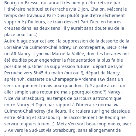
Bourg-en-Bresse, qui aurait très bien pu être retracé par
l'itinéraire habituel et Perrache (via Dijon, Chalon, Mâcon) le
temps des travaux à Part-Dieu plutôt que d'être sèchement
supprimé (d'ailleurs, ce train dessert Part-Dieu en heures
creuses dans les deux sens : il y aurait sans doute eu de la
place pour lui...)
Autre blague sur cet axe : la suppression de la desserte de la
Lorraine via Culmont-Chalindrey. En contrepartie, SNCF crée
un AR Nancy - Lyon via Marne-la-Vallée, dont les horaires ont
été étudiés pour engendrer la fréquentation la plus faible
possible et justifier sa suppression future : départ de Lyon
Perrache vers 5h45 du matin (oui oui !), départ de Nancy
après 10h, desserte de Champagne-Ardenne TGV dans un
sens uniquement (mais pourquoi donc ?). S'ajoute à ceci un
aller simple sans retour (re-mais pourquoi donc ?) Nancy -
Nice via Strasbourg, au temps de parcours astronomique
entre Nancy et Dijon par rapport à l'itinéraire normal via
Culmont-Chalindrey (d'ailleurs, il circulera sur ligne classique
entre Réding et Strasbourg : le raccordement de Réding ne
servira toujours à rien...). Metz s'en sort beaucoup mieux, avec
3 AR vers le Sud-Est via Strasbourg, sans allongement de