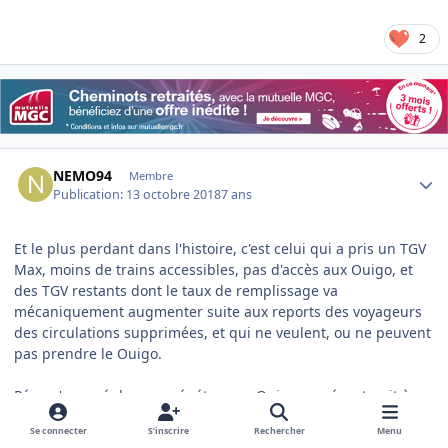
2
Author stats
NEMO94
Membre
Publication:
13 octobre 2018
7 ans
Et le plus perdant dans l'histoire, c'est celui qui a pris un TGV
Max, moins de trains accessibles, pas d'accès aux Ouigo, et
des TGV restants dont le taux de remplissage va
mécaniquement augmenter suite aux reports des voyageurs
des circulations supprimées, et qui ne veulent, ou ne peuvent
pas prendre le Ouigo.
Pépy n'a cessé de nous répéter que Ouigo représenterait à
terme 25 % de l'offre GV SNCF, mais les naïfs pensaient que
Se connecter
S’inscrire
Rechercher
Menu
les TGV supprimés pour faire de la place le seraient