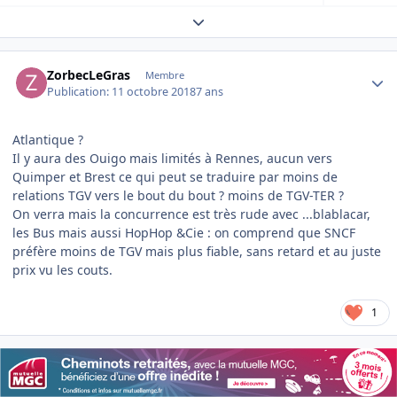
Expand topic overview
Author stats
ZorbecLeGras
Membre
Publication:
11 octobre 2018
7 ans
Atlantique ?
Il y aura des Ouigo mais limités à Rennes, aucun vers
Quimper et Brest ce qui peut se traduire par moins de
relations TGV vers le bout du bout ? moins de TGV-TER ?
On verra mais la concurrence est très rude avec ...blablacar,
les Bus mais aussi HopHop &Cie : on comprend que SNCF
préfère moins de TGV mais plus fiable, sans retard et au juste
prix vu les couts.
1