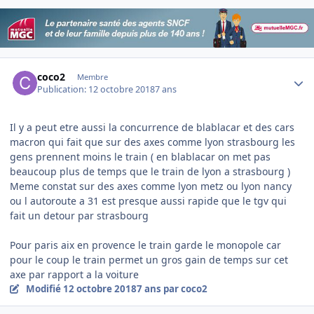
Author stats
coco2
Membre
Publication:
12 octobre 2018
7 ans
Il y a peut etre aussi la concurrence de blablacar et des cars
macron qui fait que sur des axes comme lyon strasbourg les
gens prennent moins le train ( en blablacar on met pas
beaucoup plus de temps que le train de lyon a strasbourg )
Meme constat sur des axes comme lyon metz ou lyon nancy
ou l autoroute a 31 est presque aussi rapide que le tgv qui
fait un detour par strasbourg
Pour paris aix en provence le train garde le monopole car
pour le coup le train permet un gros gain de temps sur cet
axe par rapport a la voiture
Modifié
12 octobre 2018
7 ans
par coco2