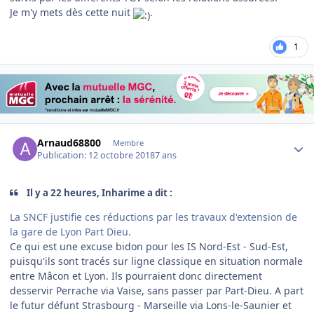
Je m'y mets dès cette nuit
.
1
Author stats
Arnaud68800
Membre
Publication:
12 octobre 2018
7 ans
Il y a 22 heures, Inharime a dit :
La SNCF justifie ces réductions par les travaux d'extension de
la gare de Lyon Part Dieu.
Ce qui est une excuse bidon pour les IS Nord-Est - Sud-Est,
puisqu'ils sont tracés sur ligne classique en situation normale
entre Mâcon et Lyon. Ils pourraient donc directement
desservir Perrache via Vaise, sans passer par Part-Dieu. A part
le futur défunt Strasbourg - Marseille via Lons-le-Saunier et