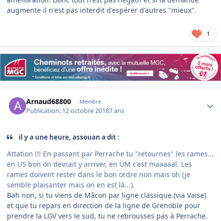
augmente il n'est pas interdit d'espérer d'autres "mieux".
1
Author stats
Arnaud68800
Membre
Publication:
12 octobre 2018
7 ans
il y a une heure, assouan a dit :
Attation !!! En passant par Perrache tu "retournes" les rames...
en US bon on devrait y arriver, en UM c'est maaaaal. Les
rames doivent rester dans le bon ordre non mais oh (je
semble plaisanter mais on en est là...).
Bah non, si tu viens de Mâcon par ligne classique (via Vaise)
et que tu repars en direction de la ligne de Grenoble pour
prendre la LGV vers le sud, tu ne rebrousses pas à Perrache.