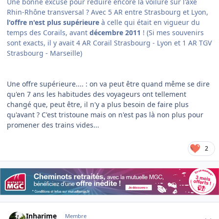
Une bonne excuse pour réduire encore la voilure sur l'axe
Rhin-Rhône transversal ? Avec 5 AR entre Strasbourg et Lyon,
l'offre n'est plus supérieure
à celle qui était en vigueur du
temps des Corails, avant
décembre 2011
! (Si mes souvenirs
sont exacts, il y avait 4 AR Corail Strasbourg - Lyon et 1 AR TGV
Strasbourg - Marseille)
Une offre supérieure....
:
on va peut être quand même se dire
qu'en 7 ans les habitudes des voyageurs ont tellement
changé que, peut être, il n'y a plus besoin de faire plus
qu'avant ? C'est tristoune mais on n'est pas là non plus pour
promener des trains vides...
2
Author stats
Inharime
Membre