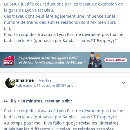
La SNCF justifie ces réductions par les travaux d'extension de
la gare de Lyon Part Dieu.
Ces travaux ont peut être également une influence sur le
nombre de trains des autres relations (dont Aix bien sûr).
(...).
Pour le coup des travaux à Lyon Part ne devraient pas toucher
la desserte Aix (qui passe par Satolas - oups ST Exupery) ?
Author stats
Inharime
Membre
Publication:
11 octobre 2018
7 ans
il y a 10 minutes, assouan a dit :
Pour le coup des travaux à Lyon Part ne devraient pas toucher
la desserte Aix (qui passe par Satolas - oups ST Exupery) ?
Au temps pour moi. Il va falloir que je révise les itinéraires
suivis par les différents TGV selon les relations assurées.