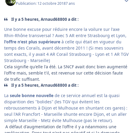
Publication:
12 octobre 2018
7 ans
Il y a 5 heures, Arnaud68800 a dit :
Une bonne excuse pour réduire encore la voilure sur l'axe
Rhin-Rhône transversal ? Avec 5 AR entre Strasbourg et Lyon,
l'offre n'est plus supérieure
à celle qui était en vigueur du
temps des Corails, avant décembre 2011 ! (Si mes souvenirs
sont exacts, il y avait 4 AR Corail Strasbourg - Lyon et 1 AR TGV
Strasbourg - Marseille)
Cela signifie qu'elle l'a été. La SNCF avait donc bien augmenté
l'offre mais, semble t'il, est revenue sur cette décision faute
de trafic suffisant.
Il y a 5 heures, Arnaud68800 a dit :
La
seule bonne nouvelle
de ce service annuel est la quasi
disparition des "bolides" (les TGV qui évitent les
rebroussements à Dijon et Mulhouse en shuntant ces gares) :
seul l'AR Francfort - Marseille shunte encore Dijon, et un aller
simple Marseille - Metz évite Mulhouse (pas le retour).
A défaut d'augmentation de l'offre il y a néanmoins une
amélioration. Donc tout n'est pas négatif et si la demande