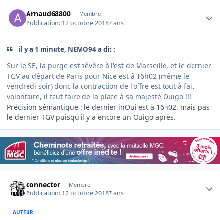
Author stats
Arnaud68800
Membre
Publication:
12 octobre 2018
7 ans
il y a 1 minute, NEMO94 a dit :
Sur le SE, la purge est sévère à l'est de Marseille, et le dernier
TGV au départ de Paris pour Nice est à 16h02 (même le
vendredi soir) donc la contraction de l'offre est tout à fait
volontaire, il faut faire de la place à sa majesté Ouigo !!!
Précision sémantique : le dernier inOui est à 16h02, mais pas
le dernier TGV puisqu'il y a encore un Ouigo après.
Author stats
connector
Membre
Publication:
12 octobre 2018
7 ans
AUTEUR