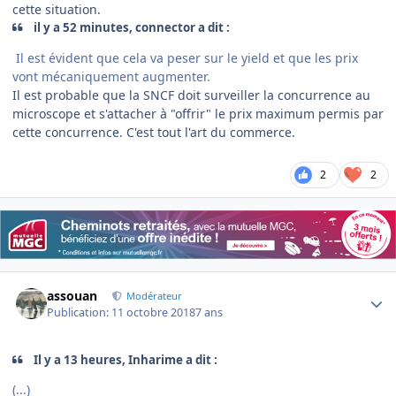
cette situation.
il y a 52 minutes, connector a dit :
Il est évident que cela va peser sur le yield et que les prix
vont mécaniquement augmenter.
Il est probable que la SNCF doit surveiller la concurrence au
microscope et s'attacher à "offrir" le prix maximum permis par
cette concurrence. C'est tout l'art du commerce.
2
2
Author stats
assouan
Modérateur
Publication:
11 octobre 2018
7 ans
Il y a 13 heures, Inharime a dit :
(...)