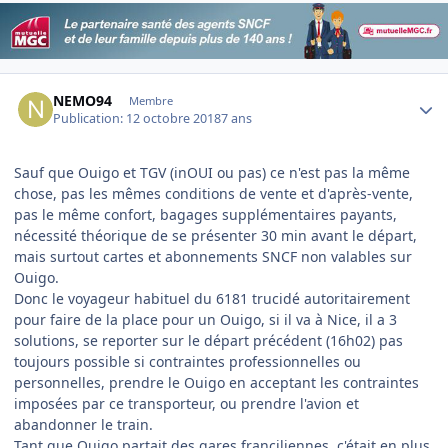
Author stats
NEMO94
Membre
Publication:
12 octobre 2018
7 ans
Sauf que Ouigo et TGV (inOUI ou pas) ce n'est pas la même
chose, pas les mêmes conditions de vente et d'après-vente,
pas le même confort, bagages supplémentaires payants,
nécessité théorique de se présenter 30 min avant le départ,
mais surtout cartes et abonnements SNCF non valables sur
Ouigo.
Donc le voyageur habituel du 6181 trucidé autoritairement
pour faire de la place pour un Ouigo, si il va à Nice, il a 3
solutions, se reporter sur le départ précédent (16h02) pas
toujours possible si contraintes professionnelles ou
personnelles, prendre le Ouigo en acceptant les contraintes
imposées par ce transporteur, ou prendre l'avion et
abandonner le train.
Tant que Ouigo partait des gares franciliennes, c'était en plus