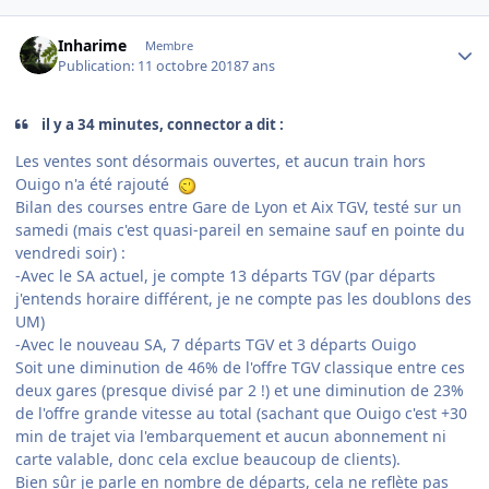
Author stats
Inharime
Membre
Publication:
11 octobre 2018
7 ans
il y a 34 minutes, connector a dit :
Les ventes sont désormais ouvertes, et aucun train hors
Ouigo n'a été rajouté
Bilan des courses entre Gare de Lyon et Aix TGV, testé sur un
samedi (mais c'est quasi-pareil en semaine sauf en pointe du
vendredi soir)
:
-Avec le SA actuel, je compte 13 départs TGV (par départs
j'entends horaire différent, je ne compte pas les doublons des
UM)
-Avec le nouveau SA, 7 départs TGV et 3 départs Ouigo
Soit une diminution de 46% de l'offre TGV classique entre ces
deux gares (presque divisé par 2 !) et une diminution de 23%
de l'offre grande vitesse au total (sachant que Ouigo c'est +30
min de trajet via l'embarquement et aucun abonnement ni
carte valable, donc cela exclue beaucoup de clients).
Bien sûr je parle en nombre de départs, cela ne reflète pas