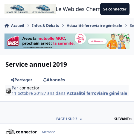
Aller au contenu
Le Web des Cheminots
Se connecter
Accueil
Infos & Débats
Actualité ferroviaire générale
Se
Service annuel 2019
Partager
Abonnés
Par
connector
11 octobre 2018
7 ans
dans
Actualité ferroviaire générale
D
PAGE 1 SUR 3
SUIVANT
Author stats
connector
Membre