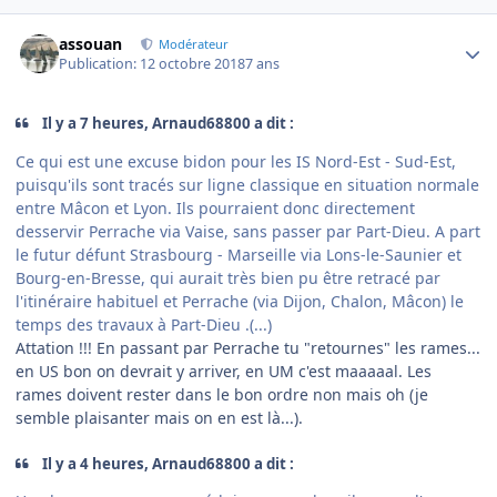
Author stats
assouan
Modérateur
Publication:
12 octobre 2018
7 ans
Il y a 7 heures, Arnaud68800 a dit :
Ce qui est une excuse bidon pour les IS Nord-Est - Sud-Est,
puisqu'ils sont tracés sur ligne classique en situation normale
entre Mâcon et Lyon. Ils pourraient donc directement
desservir Perrache via Vaise, sans passer par Part-Dieu. A part
le futur défunt Strasbourg - Marseille via Lons-le-Saunier et
Bourg-en-Bresse, qui aurait très bien pu être retracé par
l'itinéraire habituel et Perrache (via Dijon, Chalon, Mâcon) le
temps des travaux à Part-Dieu .(...)
Attation !!! En passant par Perrache tu "retournes" les rames...
en US bon on devrait y arriver, en UM c'est maaaaal. Les
rames doivent rester dans le bon ordre non mais oh (je
semble plaisanter mais on en est là...).
Il y a 4 heures, Arnaud68800 a dit :