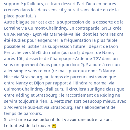
supprimé (d'ailleurs, ce train dessert Part-Dieu en heures
creuses dans les deux sens : il y aurait sans doute eu de la
place pour lui...)
Autre blague sur cet axe : la suppression de la desserte de la
Lorraine via Culmont-Chalindrey. En contrepartie, SNCF crée
un AR Nancy - Lyon via Marne-la-Vallée, dont les horaires ont
été étudiés pour engendrer la fréquentation la plus faible
possible et justifier sa suppression future : départ de Lyon
Perrache vers 5h45 du matin (oui oui !), départ de Nancy
après 10h, desserte de Champagne-Ardenne TGV dans un
sens uniquement (mais pourquoi donc ?). S'ajoute à ceci un
aller simple sans retour (re-mais pourquoi donc ?) Nancy -
Nice via Strasbourg, au temps de parcours astronomique
entre Nancy et Dijon par rapport à l'itinéraire normal via
Culmont-Chalindrey (d'ailleurs, il circulera sur ligne classique
entre Réding et Strasbourg : le raccordement de Réding ne
servira toujours à rien...). Metz s'en sort beaucoup mieux, avec
3 AR vers le Sud-Est via Strasbourg, sans allongement de
temps de parcours.
Si c'est une cause bidon il doit y avoir une autre raison.
Le tout est de la trouver