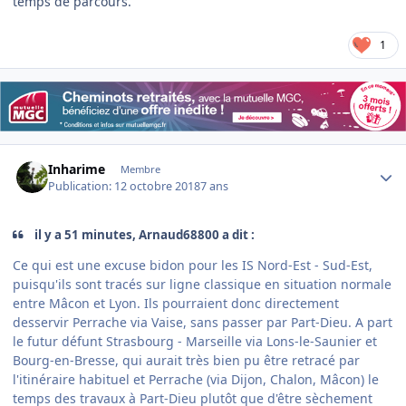
temps de parcours.
1
Author stats
Inharime
Membre
Publication:
12 octobre 2018
7 ans
il y a 51 minutes, Arnaud68800 a dit :
Ce qui est une excuse bidon pour les IS Nord-Est - Sud-Est,
puisqu'ils sont tracés sur ligne classique en situation normale
entre Mâcon et Lyon. Ils pourraient donc directement
desservir Perrache via Vaise, sans passer par Part-Dieu. A part
le futur défunt Strasbourg - Marseille via Lons-le-Saunier et
Bourg-en-Bresse, qui aurait très bien pu être retracé par
l'itinéraire habituel et Perrache (via Dijon, Chalon, Mâcon) le
temps des travaux à Part-Dieu plutôt que d'être sèchement