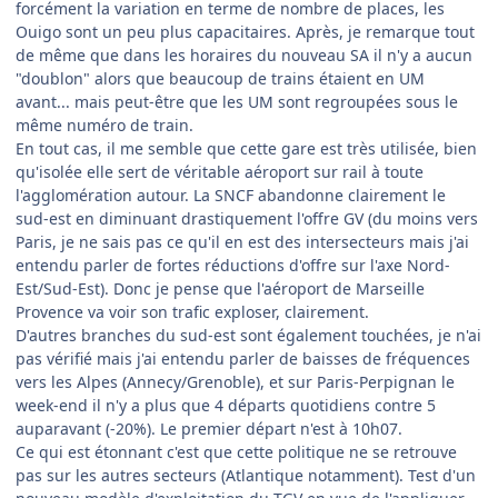
forcément la variation en terme de nombre de places, les
Ouigo sont un peu plus capacitaires. Après, je remarque tout
de même que dans les horaires du nouveau SA il n'y a aucun
"doublon" alors que beaucoup de trains étaient en UM
avant... mais peut-être que les UM sont regroupées sous le
même numéro de train.
En tout cas, il me semble que cette gare est très utilisée, bien
qu'isolée elle sert de véritable aéroport sur rail à toute
l'agglomération autour. La SNCF abandonne clairement le
sud-est en diminuant drastiquement l'offre GV (du moins vers
Paris, je ne sais pas ce qu'il en est des intersecteurs mais j'ai
entendu parler de fortes réductions d'offre sur l'axe Nord-
Est/Sud-Est). Donc je pense que l'aéroport de Marseille
Provence va voir son trafic exploser, clairement.
D'autres branches du sud-est sont également touchées, je n'ai
pas vérifié mais j'ai entendu parler de baisses de fréquences
vers les Alpes (Annecy/Grenoble), et sur Paris-Perpignan le
week-end il n'y a plus que 4 départs quotidiens contre 5
auparavant (-20%). Le premier départ n'est à 10h07.
Ce qui est étonnant c'est que cette politique ne se retrouve
pas sur les autres secteurs (Atlantique notamment). Test d'un