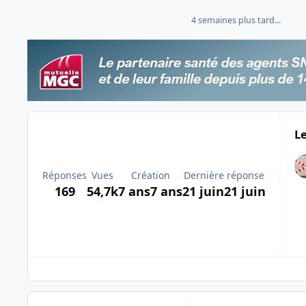
4 semaines plus tard...
Le
Réponses
Vues
Création
Dernière réponse
169
54,7k
7 ans
7 ans
21 juin
21 juin