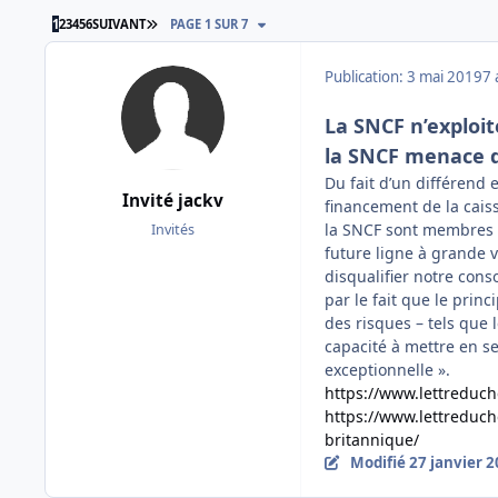
DERNIÈRE PAGE
1
2
3
4
5
6
SUIVANT
PAGE 1 SUR 7
Publication:
3 mai 2019
7 
La SNCF n’exploit
la SNCF menace d
Du fait d’un différend 
Invité jackv
financement de la caiss
la SNCF sont membres a 
Invités
future ligne à grande 
disqualifier notre con
par le fait que le prin
des risques – tels que l
capacité à mettre en se
exceptionnelle ».
https://www.lettreduch
https://www.lettreduc
britannique/
Modifié
27 janvier 