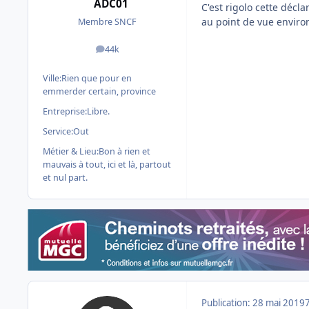
ADC01
C'est rigolo cette décl
au point de vue enviro
Membre SNCF
44k
messages
Ville:
Rien que pour en
emmerder certain, province
Entreprise:
Libre.
Service:
Out
Métier & Lieu:
Bon à rien et
mauvais à tout, ici et là, partout
et nul part.
Publication:
28 mai 2019