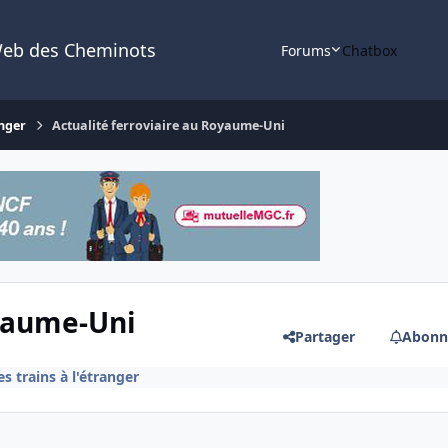
Web des Cheminots
Forums
Chatbox
anger
Actualité ferroviaire au Royaume-Uni
oyaume-Uni
Partager
Abonn
es trains à l'étranger