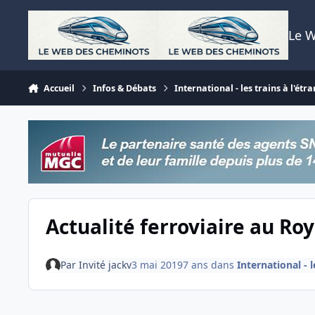
Aller au contenu
Le 
Accueil
Infos & Débats
International - les trains à l'étr
Actualité ferroviaire au R
Par
Invité jackv
3 mai 2019
7 ans
dans
International - l