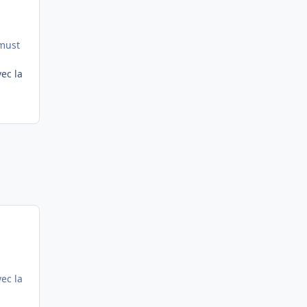
 must
ec la
ec la