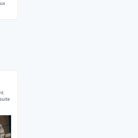
eux
nt
suite