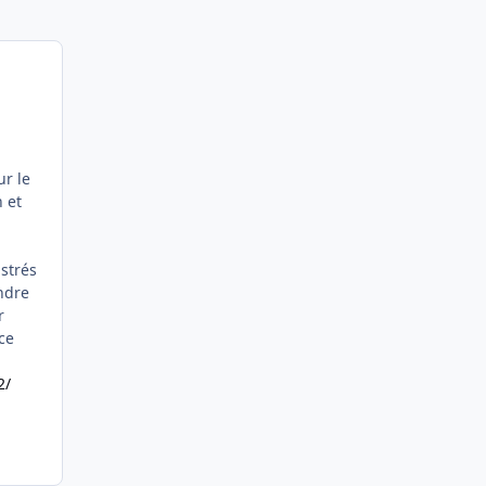
ur le
 et
ustrés
endre
r
ce
2/