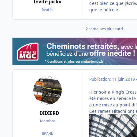
Invité jackv
c'est bien ce que j’écr
que le pétrole
Invités
2 semaines plus tard...
Publication:
11 juin 2019
Hier soir a King's Cro
été mises en service le
a une mise au point diff
Ces rames Hitachi ont 
DIDIERD
Membre
7,4k
messages