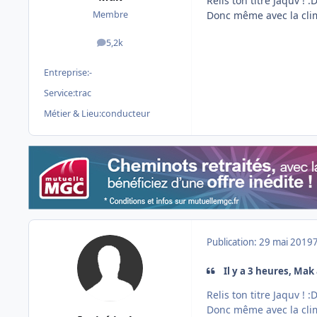
Relis ton titre Jaquv !
:D
Donc même avec la clim
Membre
5,2k
messages
Entreprise:
-
Service:
trac
Métier & Lieu:
conducteur
Publication:
29 mai 2019
Il y a 3 heures, Mak a
Relis ton titre Jaquv !
:D
Donc même avec la clim