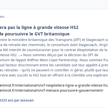
ans
era pas la ligne à grande vitesse HS2
e poursuivre le GVT britannique
entre le ministère britannique des Transports (DfT) et Stagecoach s
e de retraite des cheminots, le consortium dont Stagecoach, Virgin
été interdit de soumissionner pour le contrat d’exploitation de la
vitesse HS2 ...« Nous sommes déçus par la décision du DfT de
sortium de l’appel d’offres West Coast Partnership. Nous sommes fr
cipal facteur discriminant entre les candidats soit leur appétit à pr
es retraites – qu’ils ne peuvent ni contrôler ni gérer, plutôt que leu
rvice avec succès la HS2 tout en offrant à la clientèle une expérien
eminot.fr/international/sncf-nexploitera-ligne-a-grande-vitesse-hs
heminot.fr/international/sncf-menace-poursuivre-gouvernement-
2023
3 ans
par assouan