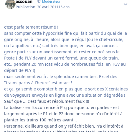
assouan
Modérateur
Publication:
30 avril 2011
15 ans
c'est parfaitement résumé !
sans compter cette hypocrisie fine qui fait partir du quai de la
gare origine, à l'heure, alors que le régul (ou le chef-circule,
ou l'aiguilleur, etc.) sait très bien que, en aval, ça coince...
genre partir sur un avertissement, et rester coincé sous le
Poste I de PLY devant un carré fermé, une queue de train,
etc., pendant 20 mn (cas vécu de nombreuses fois, en TGV au
départ de PLY !)
mais seulement voilà : le splendide camembert Excel des
"trains partis à l'heure" est intact !
et ça, ça semble compter bien plus que le sort des X centaines
de voyageurs envoyés en ligne avec une situation dégradée !
Sauf que ... c'est faux et résolument faux !!!
La balise - en l'occurrence à Prg puisque tu en parles - est
largement après le P1 et le P2 donc personne n'a d'intérêt à
planter les trains 100 mètres avant...
Personne, d'ailleurs quand on y réfléchit bien, n'a d'intérêt à