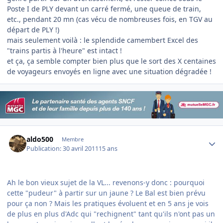
Poste I de PLY devant un carré fermé, une queue de train,
etc., pendant 20 mn (cas vécu de nombreuses fois, en TGV au
départ de PLY !)
mais seulement voilà : le splendide camembert Excel des
"trains partis à l'heure" est intact !
et ça, ça semble compter bien plus que le sort des X centaines
de voyageurs envoyés en ligne avec une situation dégradée !
Author stats
aldo500
Membre
Publication:
30 avril 2011
15 ans
Ah le bon vieux sujet de la VL... revenons-y donc : pourquoi
cette "pudeur" à partir sur un jaune ? Le Bal est bien prévu
pour ça non ? Mais les pratiques évoluent et en 5 ans je vois
de plus en plus d'Adc qui "rechignent" tant qu'ils n'ont pas un