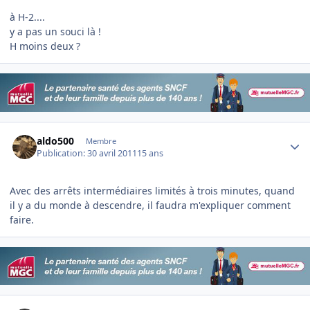
à H-2....
y a pas un souci là !
H moins deux ?
Author stats
aldo500
Membre
Publication:
30 avril 2011
15 ans
Avec des arrêts intermédiaires limités à trois minutes, quand
il y a du monde à descendre, il faudra m'expliquer comment
faire.