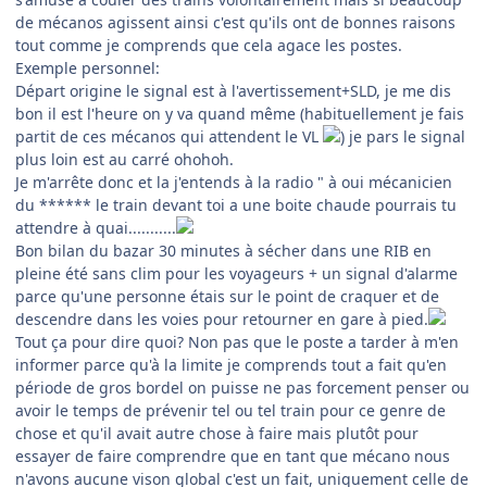
de mécanos agissent ainsi c'est qu'ils ont de bonnes raisons
tout comme je comprends que cela agace les postes.
Exemple personnel:
Départ origine le signal est à l'avertissement+SLD, je me dis
bon il est l'heure on y va quand même (habituellement je fais
partit de ces mécanos qui attendent le VL
) je pars le signal
plus loin est au carré ohohoh.
Je m'arrête donc et la j'entends à la radio " à oui mécanicien
du ****** le train devant toi a une boite chaude pourrais tu
attendre à quai...........
Bon bilan du bazar 30 minutes à sécher dans une RIB en
pleine été sans clim pour les voyageurs + un signal d'alarme
parce qu'une personne étais sur le point de craquer et de
descendre dans les voies pour retourner en gare à pied.
Tout ça pour dire quoi? Non pas que le poste a tarder à m'en
informer parce qu'à la limite je comprends tout a fait qu'en
période de gros bordel on puisse ne pas forcement penser ou
avoir le temps de prévenir tel ou tel train pour ce genre de
chose et qu'il avait autre chose à faire mais plutôt pour
essayer de faire comprendre que en tant que mécano nous
n'avons aucune vison global c'est un fait, uniquement celle de