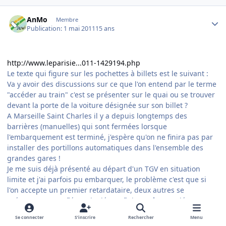
Author stats
AnMo
Membre
Publication:
1 mai 2011
15 ans
http://www.leparisie...011-1429194.php
Le texte qui figure sur les pochettes à billets est le suivant :
Va y avoir des discussions sur ce que l'on entend par le terme
"accéder au train" c'est se présenter sur le quai ou se trouver
devant la porte de la voiture désignée sur son billet ?
A Marseille Saint Charles il y a depuis longtemps des
barrières (manuelles) qui sont fermées lorsque
l'embarquement est terminé, j'espère qu'on ne finira pas par
installer des portillons automatiques dans l'ensemble des
grandes gares !
Je me suis déjà présenté au départ d'un TGV en situation
limite et j'ai parfois pu embarquer, le problème c'est que si
l'on accepte un premier retardataire, deux autres se
présentent essouflés, et le départ finit par être coulé.
Mais train désaffiché et toutes portes fermées à H-2 c'est très
Se connecter
S’inscrire
Rechercher
Menu
clairement abusif....