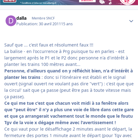
Author stats
dalla
Membre SNCF
Publication:
30 avril 2011
15 ans
Sauf que ... c'est faux et résolument faux !!!
La balise - en l'occurrence à Prg puisque tu en parles - est
largement après le P1 et le P2 donc personne n'a d'intérêt à
planter les trains 100 mètres avant...
Personne, d'ailleurs quand on y réfléchit bien, n'a d'intérêt à
planter les trains
: donc si l'itinéraire est établi et le signal
ouvert (signal ouvert ne voulant pas dire "vert") : c'est que que
la circul' sait que ça passe (peut être pas à toute vitesse mais
ça passe).
Ce qui me tue c'est que chacun voit midi à sa fenêtre alors
que "peut être" il n'y a plus une voie de libre dans cette gare
et que ça arrangerait vachement tout le monde que le foutu
Tgv de la voie x dégage même avec l'avertissement !
Ce qui vaut pour le désaffichage 2 minutes avant le départ, la
fermeture des portes 1 minute avant le départ (pour Tgv avec