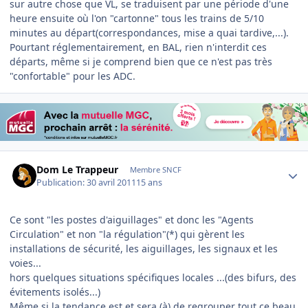
sur autre chose que VL, se traduisent par une période d'une
heure ensuite où l'on "cartonne" tous les trains de 5/10
minutes au départ(correspondances, mise a quai tardive,...).
Pourtant réglementairement, en BAL, rien n'interdit ces
départs, même si je comprend bien que ce n'est pas très
"confortable" pour les ADC.
Author stats
Dom Le Trappeur
Membre SNCF
Publication:
30 avril 2011
15 ans
Ce sont "les postes d'aiguillages" et donc les "Agents
Circulation" et non "la régulation"(*) qui gèrent les
installations de sécurité, les aiguillages, les signaux et les
voies...
hors quelques situations spécifiques locales ...(des bifurs, des
évitements isolés...)
Même si la tendance est et sera (à) de regrouper tout ce beau