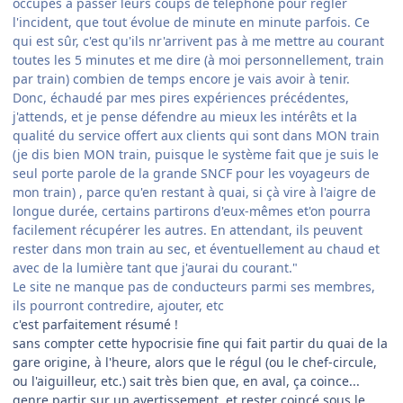
occupés à passer leurs coups de téléphone pour régler
l'incident, que tout évolue de minute en minute parfois. Ce
qui est sûr, c'est qu'ils nr'arrivent pas à me mettre au courant
toutes les 5 minutes et me dire (à moi personnellement, train
par train) combien de temps encore je vais avoir à tenir.
Donc, échaudé par mes pires expériences précédentes,
j'attends, et je pense défendre au mieux les intérêts et la
qualité du service offert aux clients qui sont dans MON train
(je dis bien MON train, puisque le système fait que je suis le
seul porte parole de la grande SNCF pour les voyageurs de
mon train) , parce qu'en restant à quai, si çà vire à l'aigre de
longue durée, certains partirons d'eux-mêmes et'on pourra
facilement récupérer les autres. En attendant, ils peuvent
rester dans mon train au sec, et éventuellement au chaud et
avec de la lumière tant que j'aurai du courant."
Le site ne manque pas de conducteurs parmi ses membres,
ils pourront contredire, ajouter, etc
c'est parfaitement résumé !
sans compter cette hypocrisie fine qui fait partir du quai de la
gare origine, à l'heure, alors que le régul (ou le chef-circule,
ou l'aiguilleur, etc.) sait très bien que, en aval, ça coince...
genre partir sur un avertissement, et rester coincé sous le