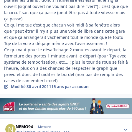
planter les trains : donc si l'itinéraire est établi et le signal
ouvert (signal ouvert ne voulant pas dire "vert") : c'est que que
la circul' sait que ça passe (peut être pas à toute vitesse mais
ça passe).
Ce qui me tue c'est que chacun voit midi à sa fenêtre alors
que "peut être" il n'y a plus une voie de libre dans cette gare
et que ça arrangerait vachement tout le monde que le foutu
Tgv de la voie x dégage même avec l'avertissement !
Ce qui vaut pour le désaffichage 2 minutes avant le départ, la
fermeture des portes 1 minute avant le départ (pour Tgv avec
système de temporisation), etc... : plus le tour de roue se fait à
l'heure, plus on a des chances de respecter le graphique
prévu et donc de fluidifier le bordel (non pas de remplir des
cases de camembert excel).
Modifié
30 avril 2011
15 ans
par assouan
Author stats
NEMO94
Membre