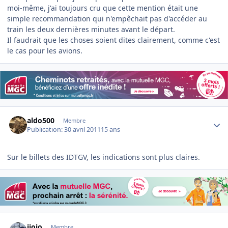
moi-même, j'ai toujours cru que cette mention était une
simple recommandation qui n'empêchait pas d'accéder au
train les deux dernières minutes avant le départ.
Il faudrait que les choses soient dites clairement, comme c'est
le cas pour les avions.
Author stats
aldo500
Membre
Publication:
30 avril 2011
15 ans
Sur le billets des IDTGV, les indications sont plus claires.
Author stats
ijojo
Membre