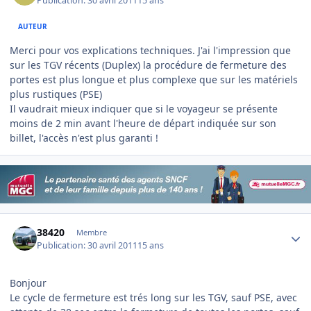
Publication:
30 avril 2011
15 ans
AUTEUR
Merci pour vos explications techniques. J'ai l'impression que
sur les TGV récents (Duplex) la procédure de fermeture des
portes est plus longue et plus complexe que sur les matériels
plus rustiques (PSE)
Il vaudrait mieux indiquer que si le voyageur se présente
moins de 2 min avant l'heure de départ indiquée sur son
billet, l'accès n'est plus garanti !
Author stats
38420
Membre
Publication:
30 avril 2011
15 ans
Bonjour
Le cycle de fermeture est trés long sur les TGV, sauf PSE, avec