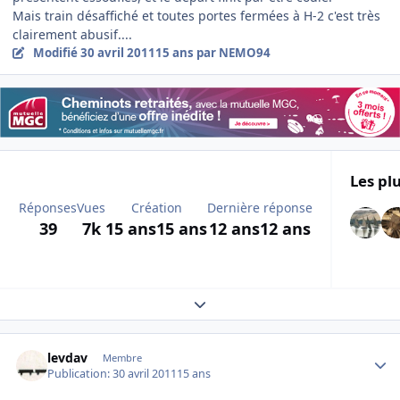
Mais train désaffiché et toutes portes fermées à H-2 c'est très
clairement abusif....
Modifié
30 avril 2011
15 ans
par NEMO94
Les plu
Réponses
Vues
Création
Dernière réponse
39
7k
15 ans
15 ans
12 ans
12 ans
Expand topic overview
Author stats
levdav
Membre
Publication:
30 avril 2011
15 ans