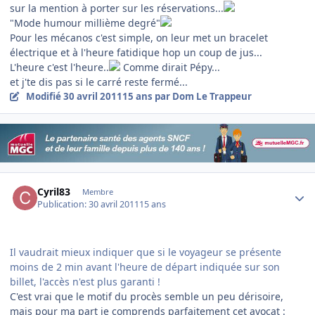
sur la mention à porter sur les réservations...
"Mode humour millième degré"
Pour les mécanos c'est simple, on leur met un bracelet
électrique et à l'heure fatidique hop un coup de jus...
L'heure c'est l'heure..
Comme dirait Pépy...
et j'te dis pas si le carré reste fermé...
Modifié
30 avril 2011
15 ans
par Dom Le Trappeur
Author stats
Cyril83
Membre
Publication:
30 avril 2011
15 ans
Il vaudrait mieux indiquer que si le voyageur se présente
moins de 2 min avant l'heure de départ indiquée sur son
billet, l'accès n'est plus garanti !
C'est vrai que le motif du procès semble un peu dérisoire,
mais pour ma part je comprends parfaitement cet avocat :