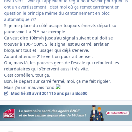
beau vert... voir qui appellent le régul pour savoir pourquoi ils
ont un avertissement : c'est moi où ça remet carrément en
question le principe même du cantonnement en bloc
automatique ???
Si je me place du côté usager toujours énervé: départ sur
jaune voie L à PLY par exemple
Ca veut dire 10km/h jusqu'au signal suivant qui doit se
trouver à 100-150m. Si le signal est au carré, arrêt en
bloquant tout et l'usager qui déjà s'énerve.
Autant attendre 2' le vert on pourrait penser.
Oui, mais là, les pauvres gens de l'escale qui refoulent les
retardataires qui s'énervent aussi très vite.
C'est cornélien, tout ça.
Bon, le départ sur carré fermé, moi, ça me fait rigoler.
Mais j'ai un mauvais fond.
Modifié
30 avril 2011
15 ans
par aldo500
Author stats