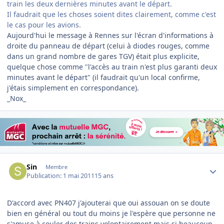
train les deux dernières minutes avant le départ.
Il faudrait que les choses soient dites clairement, comme c'est
le cas pour les avions.
Aujourd'hui le message à Rennes sur l'écran d'informations à
droite du panneau de départ (celui à diodes rouges, comme
dans un grand nombre de gares TGV) était plus explicite,
quelque chose comme "l'accès au train n'est plus garanti deux
minutes avant le départ" (il faudrait qu'un local confirme,
j'étais simplement en correspondance).
_Nox_
Author stats
Sin
Membre
Publication:
1 mai 2011
15 ans
D'accord avec PN407 j'ajouterai que oui assouan on se doute
bien en général ou tout du moins je l'espère que personne ne
s'amuse à couler des trains volontairement mais si beaucoup