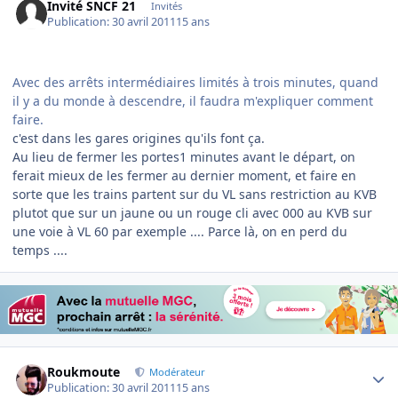
Invité SNCF 21
Invités
Publication:
30 avril 2011
15 ans
Avec des arrêts intermédiaires limités à trois minutes, quand
il y a du monde à descendre, il faudra m'expliquer comment
faire.
c'est dans les gares origines qu'ils font ça.
Au lieu de fermer les portes1 minutes avant le départ, on
ferait mieux de les fermer au dernier moment, et faire en
sorte que les trains partent sur du VL sans restriction au KVB
plutot que sur un jaune ou un rouge cli avec 000 au KVB sur
une voie à VL 60 par exemple .... Parce là, on en perd du
temps ....
Author stats
Roukmoute
Modérateur
Publication:
30 avril 2011
15 ans