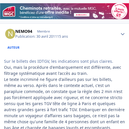
Author stats
NEMO94
Membre
Publication:
30 avril 2011
15 ans
AUTEUR
Sur le billets des IDTGV, les indications sont plus claires.
Oui, mais la procédure d'embarquement est différente, avec
filtrage systématique avant l'accès au train.
Le texte incriminé ne figure d'ailleurs pas sur les billets,
même au verso. Après dans le contexte actuel, c'est un
parapluie commode, on constate que la règle des 2 min n'est
pas forcément appliquée avec rigueur, et ne concerne stricto
sensu que les gares TGV tête de ligne à Paris et quelques
autres grandes gares à fort trafic TGV. Embarquer en dernière
minute un voyageur d'affaires sans bagages, ce n'est pas la
même chose qu'une famille de 4 personnes dont un enfant en
bas âge et chargée de bagages lourds et encombrants.