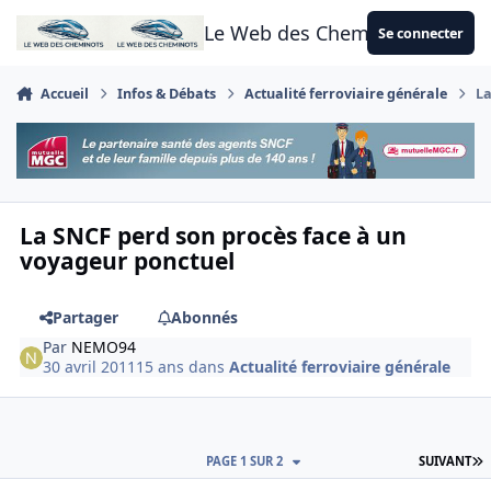
Aller au contenu
Le Web des Cheminots
Se connecter
Accueil
Infos & Débats
Actualité ferroviaire générale
La
La SNCF perd son procès face à un
voyageur ponctuel
Partager
Abonnés
Par
NEMO94
30 avril 2011
15 ans
dans
Actualité ferroviaire générale
D
PAGE 1 SUR 2
SUIVANT
Author stats