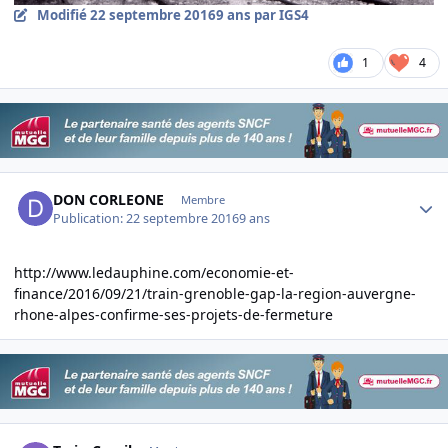
Modifié
22 septembre 2016
9 ans
par IGS4
1
4
Author stats
DON CORLEONE
Membre
Publication:
22 septembre 2016
9 ans
http://www.ledauphine.com/economie-et-
finance/2016/09/21/train-grenoble-gap-la-region-auvergne-
rhone-alpes-confirme-ses-projets-de-fermeture
Author stats