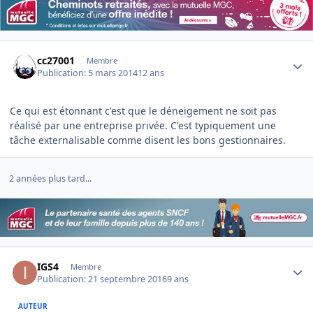
Author stats
cc27001
Membre
Publication:
5 mars 2014
12 ans
Ce qui est étonnant c'est que le déneigement ne soit pas
réalisé par une entreprise privée. C'est typiquement une
tâche externalisable comme disent les bons gestionnaires.
2 années plus tard...
Author stats
IGS4
Membre
Publication:
21 septembre 2016
9 ans
AUTEUR