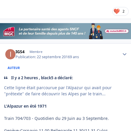
2
Author stats
IGS4
Membre
Publication:
22 septembre 2016
9 ans
AUTEUR
Il y a 2 heures , black5 a déclaré:
Cette ligne était parcourue par l'Alpazur qui avait pour
"prétexte" de faire découvrir les Alpes par le train...
L'Alpazur en été 1971
Train 704/703 - Quotidien du 29 Juin au 3 Septembre.
Genève-Cornavin 11.00 Bellegarde 11.30/11.31 Culoz