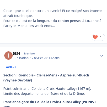
Cette ligne a -elle encore un avenir? Et ce malgré son énorme
attrait touristique.
Pour ce qui est de la longueur du canton pensez à Lozanne à
Paray-le-Monial les week-ends...
1
Author stats
IGS4
Membre
Publication:
17 février 2014
12 ans
AUTEUR
Section : Grenoble - Clelles-Mens - Aspres-sur-Buëch
(Veynes-Dévoluy)
Point culminant : Col de la Croix-Haute-Lalley (1167 m).
Limite des départements de l'Isère et de la Drôme.
L'ancienne gare du Col de la Croix-Haute-Lalley (PK 205 +
200)