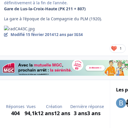
définitivement à la fin de l'année.
Gare de Lus-la-Croix-Haute (PK 211 + 807)
La gare à l'époque de la Compagnie du PLM (1920).
Modifié
15 février 2014
12 ans
par IGS4
1
Les p
Réponses
Vues
Création
Dernière réponse
404
94,1k
12 ans
12 ans
3 ans
3 ans