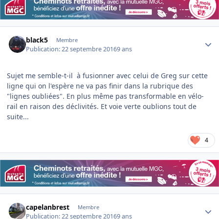
Author stats
black5
Membre
Publication:
22 septembre 2016
9 ans
Sujet me semble-t-il à fusionner avec celui de Greg sur cette
ligne qui on l'espère ne va pas finir dans la rubrique des
"lignes oubliées". En plus même pas transformable en vélo-
rail en raison des déclivités. Et voie verte oublions tout de
suite...
4
Author stats
capelanbrest
Membre
Publication:
22 septembre 2016
9 ans