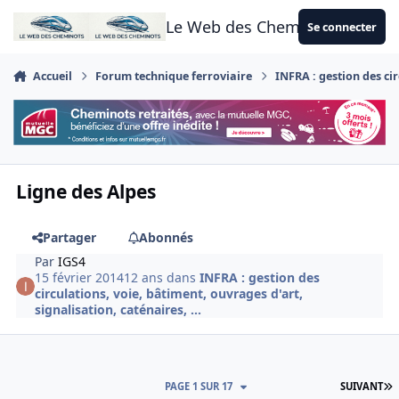
Aller au contenu
Le Web des Cheminots
Se connecter
Accueil
Forum technique ferroviaire
INFRA : gestion des cir
Ligne des Alpes
Partager
Abonnés
Par
IGS4
15 février 2014
12 ans
dans
INFRA : gestion des
circulations, voie, bâtiment, ouvrages d'art,
signalisation, caténaires, ...
D
PAGE 1 SUR 17
SUIVANT