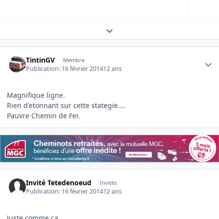
Expand topic overview
Author stats
TintinGV
Membre
Publication:
16 février 2014
12 ans
Magnifique ligne.
Rien d'etonnant sur cette stategie....
Pauvre Chemin de Fer.
Invité Tetedenoeud
Invités
Publication:
16 février 2014
12 ans
Juste comme ça....