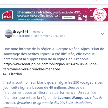
Author stats
Greg4546
Membre
Publication:
21 septembre 2016
9 ans
Une note interne de la région Auvergne-Rhône-Alpes "Plan de
sauvetage des petites lignes" a été diffusée, elle évoque
notamment la suppression de la ligne Gap-Grenoble.
http://www.ledauphine.com/politique/2016/09/20/la-ligne-
ferroviaire-vers-grenoble-menacee
Citation
Il est inscrit noir sur blanc que, malgré les 250 voyageurs par
jour, cette ligne a besoin de 49 millions d’euros de
financement pour améliorer sa performance. Un sacrifice
financier que refuse la région de
Laurent Wauquiez
.
« Pas de
travaux, fermeture programmée dès 2018 des circulations
voyageurs »