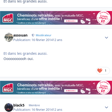
Et dans les grandes aussi.
Author stats
assouan
Modérateur
Publication:
16 février 2014
12 ans
Et dans les grandes aussi.
Ooooooooooh oui.
1
Author stats
black5
Membre
Publication:
16 février 2014
12 ans