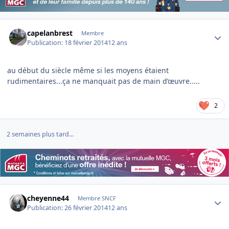
Author stats
capelanbrest
Membre
Publication:
18 février 2014
12 ans
au début du siècle même si les moyens étaient
rudimentaires...ça ne manquait pas de main d’œuvre.....
2
2 semaines plus tard...
Author stats
cheyenne44
Membre SNCF
Publication:
26 février 2014
12 ans