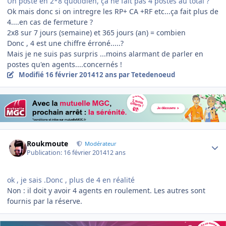
Un poste en 2*8 quotidien, ça ne fait pas 4 postes au total ?
Ok mais donc si on intregre les RP+ CA +RF etc...ça fait plus de
4....en cas de fermeture ?
2x8 sur 7 jours (semaine) et 365 jours (an) = combien
Donc , 4 est une chiffre érroné.....?
Mais je ne suis pas surpris ...moins alarmant de parler en
postes qu'en agents....concernés !
Modifié
16 février 2014
12 ans
par Tetedenoeud
Author stats
Roukmoute
Modérateur
Publication:
16 février 2014
12 ans
ok , je sais .Donc , plus de 4 en réalité
Non : il doit y avoir 4 agents en roulement. Les autres sont
fournis par la réserve.