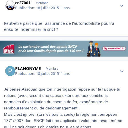
cc27001
Membre
Publication:
18 juillet 2015
11 ans
Peut-être parce que l'assurance de l'automobiliste pourra
ensuite indemniser la sncf ?
Author stats
PLANONYME
Membre
Publication:
18 juillet 2015
11 ans
Je pense
Assouan
que ton interrogation repose sur le fait que tu
retiens (avec raison) une cause extérieure aux conditions
normales d'exploitation du chemin de fer, exonératoire de
remboursement ou de dédommagement.
Mais c'est ignorer (tu n'es pas la seule) le règlement européen
1371/2007 dont SNCF fait une application volontaire avant même
qu'il ne soit devenu obligat
oire pour les relations