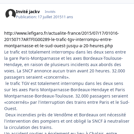
Invité jackv
Invités
Publication:
17 juillet 2015
11 ans
http://www.lefigaro.fr/actualite-france/2015/07/17/01016-
20150717ARTFIG00289-le-trafic-tgv-interrompu-entre-
montparnasse-et-le-sud-ouest-jusqu-a-20-heures.php
Le trafic est totalement interrompu dans les deux sens entre
la gare Paris-Montparnasse et les axes Bordeaux-Toulouse-
Hendaye, en raison de plusieurs incidents aux abords des
voies. La SNCF annonce aucun train avant 20 heures. 32.000
passagers seraient «concernés».
le trafic TGV est totalement interrompu dans les deux sens
sur les axes Paris Montparnasse-Bordeaux-Hendaye et Paris
Montparnasse-Bordeaux-Toulouse. 32.000 passagers seraient
«concernés» par l'interruption des trains entre Paris et le Sud-
Ouest.
Deux incendies près de Vendôme et Bordeaux ont nécessité
l'intervention des pompiers et ont obligé la SNCF à neutraliser
la circulation des trains.
Un accident routier a également eu lieu à Chalais, entre