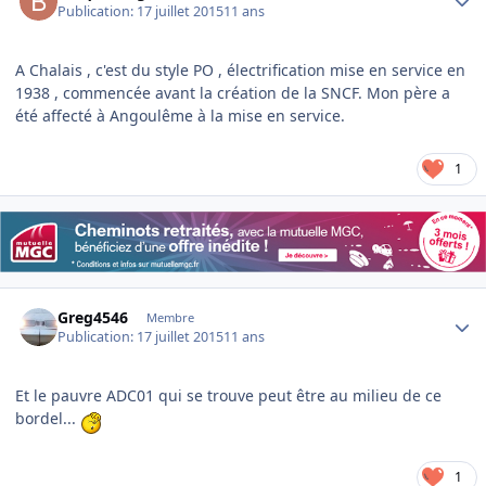
Publication:
17 juillet 2015
11 ans
A Chalais , c'est du style PO , électrification mise en service en
1938 , commencée avant la création de la SNCF. Mon père a
été affecté à Angoulême à la mise en service.
1
Author stats
Greg4546
Membre
Publication:
17 juillet 2015
11 ans
Et le pauvre ADC01 qui se trouve peut être au milieu de ce
bordel...
1