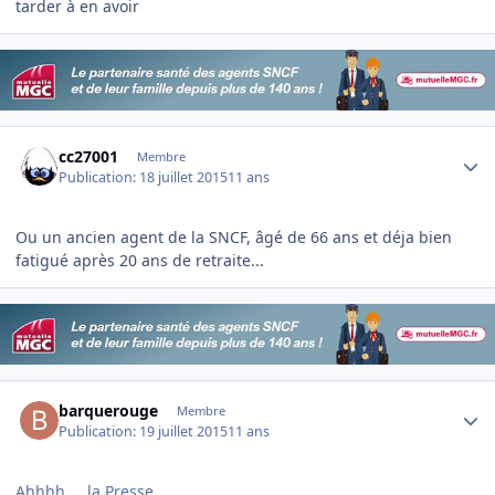
tarder à en avoir
Author stats
cc27001
Membre
Publication:
18 juillet 2015
11 ans
Ou un ancien agent de la SNCF, âgé de 66 ans et déja bien
fatigué après 20 ans de retraite...
Author stats
barquerouge
Membre
Publication:
19 juillet 2015
11 ans
Ahhhh.... la Presse ...