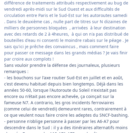
différence de traitements attribués respectivement au bug de
vendredi après-midi
sur le Sud Ouest et aux difficultés de
circulation entre Paris et le Sud-Est sur les autoroutes samedi
. Dans le deuxième cas , nulle part de titres sur N dizaines de
milliers de personnes bloquées , arrivées à leur destination
avec des retards de 2 à 4heures, à qui on n'a pas distribué de
bouteilles d'eau ni consenti le moindre rabais sur le péage . Je
sais qu'ici je prêche des convaincus , mais comment faire
pour passer ce message dans les grands médias ? Je vais finir
par croire aux complots !
Sans vouloir prendre la défense des journaleux, plusieurs
remarques :
- les bouchons sur l'axe routier Sud-Est en juillet et en août,
c'est devenu habituel depuis bien longtemps. Déjà dans les
années 50-60, lorsque l'Autoroute du Soleil n'existait pas
encore ou n'était pas encore achevée, ça coinçait sur la
fameuse N7. A contrario, les gros incidents ferroviaires
(comme celui de vendredi) demeurent rares, contrairement à
ce que veulent nous faire croire les adeptes du SNCF-bashing.
- personne n'oblige personne à passer par les A6-A7 pour
descendre dans le Sud : il y a des itinéraires alternatifs moins