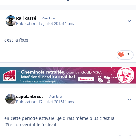
Author stats
Rail cassé
Membre
Publication:
17 juillet 2015
11 ans
c'est la fête!!!
3
Author stats
capelanbrest
Membre
Publication:
17 juillet 2015
11 ans
en cette période estivale...je dirais même plus c 'est la
fête...un véritable festival !