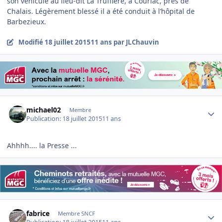
son véhicule au lieu-dit La Truffière, à Courlac, près de
Chalais. Légèrement blessé il a été conduit à l’hôpital de
Barbezieux.
Modifié
18 juillet 2015
11 ans
par JLChauvin
Author stats
michael02
Membre
Publication:
18 juillet 2015
11 ans
Ahhhh.... la Presse ...
Author stats
fabrice
Membre SNCF