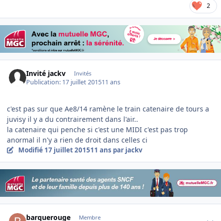
2
Invité jackv
Invités
Publication:
17 juillet 2015
11 ans
c'est pas sur que Ae8/14 ramène le train catenaire de tours a
juvisy il y a du contrairement dans l'air..
la catenaire qui penche si c'est une MIDI c'est pas trop
anormal il n'y a rien de droit dans celles ci
Modifié
17 juillet 2015
11 ans
par jackv
Author stats
barquerouge
Membre