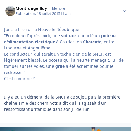
Author stats
Montrouge Boy
Membre
Publication:
18 juillet 2015
11 ans
J'ai cru lire sur la Nouvelle République :
"
En milieu d'après-midi, une
voiture
a heurté un
poteau
d'alimentation électrique
à Courlac, en
Charente
, entre
Libourne et Angoulême.
Le conducteur, qui serait un technicien de la SNCF, est
légèrement blessé. Le poteau qu'il a heurté menaçait, lui, de
tomber sur les voies. Une
grue
a été acheminée pour le
redresser."
C'est confirmé ?
Il y a eu un démenti de la SNCF à ce sujet, puis la première
chaîne amie des cheminots a dit qu'il s'agissait d'un
ressortissant britanique dans son JT de 13h