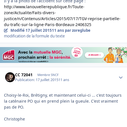
Il y a la photo de l'accident sur cette page :
http://www.lanouvellerepublique.fr/Toute-
zone/Actualite/Faits-divers-
justice/n/Contenus/Articles/2015/07/17/TGV-reprise-partielle-
du-trafic-sur-la-ligne-Paris-Bordeaux-2406325
Modifié
17 juillet 2015
11 ans
par zoreglube
modification de la formule du texte
Author stats
CC 72041
Membre SNCF
Publication:
17 juillet 2015
11 ans
Choisy-le-Roi, Brétigny, et maintenant celui-ci ... c'est toujours
la caténaire PO qui en prend plein la gueule. C'est vraiment
pas de PO.
Christophe