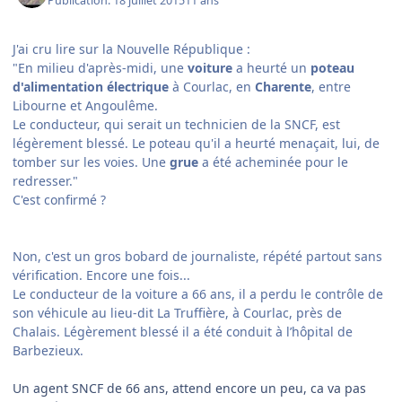
Publication:
18 juillet 2015
11 ans
J'ai cru lire sur la Nouvelle République :
"
En milieu d'après-midi, une
voiture
a heurté un
poteau
d'alimentation électrique
à Courlac, en
Charente
, entre
Libourne et Angoulême.
Le conducteur, qui serait un technicien de la SNCF, est
légèrement blessé. Le poteau qu'il a heurté menaçait, lui, de
tomber sur les voies. Une
grue
a été acheminée pour le
redresser."
C'est confirmé ?
Non, c'est un gros bobard de journaliste, répété partout sans
vérification. Encore une fois...
Le conducteur de la voiture a 66 ans, il a perdu le contrôle de
son véhicule au lieu-dit La Truffière, à Courlac, près de
Chalais. Légèrement blessé il a été conduit à l’hôpital de
Barbezieux.
Un agent SNCF de 66 ans, attend encore un peu, ca va pas