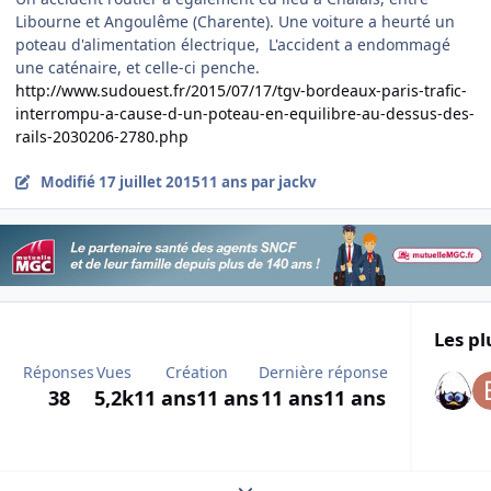
Libourne et Angoulême (Charente). Une voiture a heurté un
poteau d'alimentation électrique, L'accident a endommagé
une caténaire, et celle-ci penche.
http://www.sudouest.fr/2015/07/17/tgv-bordeaux-paris-trafic-
interrompu-a-cause-d-un-poteau-en-equilibre-au-dessus-des-
rails-2030206-2780.php
Modifié
17 juillet 2015
11 ans
par jackv
Les pl
Réponses
Vues
Création
Dernière réponse
38
5,2k
11 ans
11 ans
11 ans
11 ans
Expand topic overview