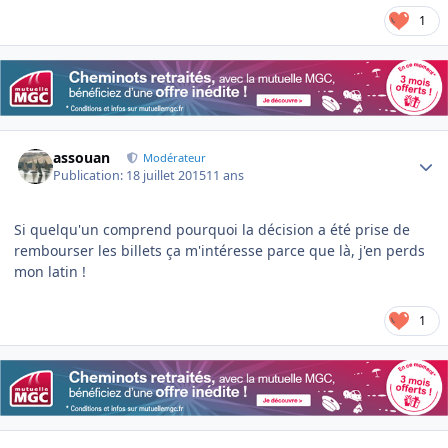
1
Author stats
assouan
Modérateur
Publication:
18 juillet 2015
11 ans
Si quelqu'un comprend pourquoi la décision a été prise de
rembourser les billets ça m'intéresse parce que là, j'en perds
mon latin !
1
Author stats