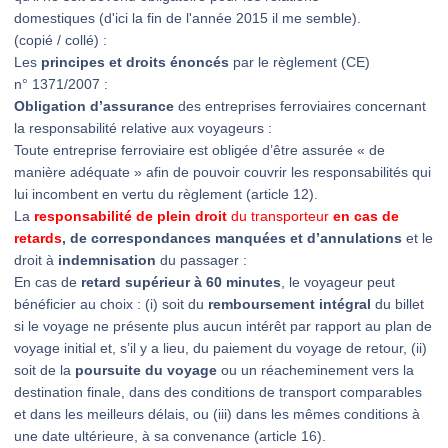
domestiques (d'ici la fin de l'année 2015 il me semble).
(copié / collé) :
Les
principes et droits énoncés
par le règlement (CE)
n° 1371/2007 :
Obligation d’assurance
des entreprises ferroviaires concernant
la responsabilité relative aux voyageurs :
Toute entreprise ferroviaire est obligée d’être assurée « de
manière adéquate » afin de pouvoir couvrir les responsabilités qui
lui incombent en vertu du règlement (article 12).
La
responsabilité de plein droit
du transporteur
en cas de
retards
, de correspondances manquées et d’annulations
et le
droit à
indemnisation
du passager :
En cas de
retard supérieur à 60 minutes
, le voyageur peut
bénéficier au choix : (i) soit du
remboursement intégral
du billet
si le voyage ne présente plus aucun intérêt par rapport au plan de
voyage initial et, s’il y a lieu, du paiement du voyage de retour, (ii)
soit de la
poursuite du voyage
ou un réacheminement vers la
destination finale, dans des conditions de transport comparables
et dans les meilleurs délais, ou (iii) dans les mêmes conditions à
une date ultérieure, à sa convenance (article 16).