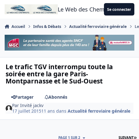
Aller au contenu
Le Web des Cheminots
Se connecter
Accueil
Infos & Débats
Actualité ferroviaire générale
Le
Le trafic TGV interrompu toute la
soirée entre la gare Paris-
Montparnasse et le Sud-Ouest
Partager
Abonnés
Par
Invité jackv
17 juillet 2015
11 ans
dans
Actualité ferroviaire générale
D
PAGE 1 SUR 2
SUIVANT