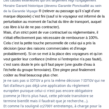
Les causes extérieures qui ont largement régi l'Engagement
Horaire Garanti historique (devenu
Garantie Ponctualité
au sein
de la
Garantie Voyage
® (relever au passage qu'il s'agit d'une
marque déposée) c'est fini (sauf si le voyageur est informé de la
perturbation au moment de l'achat du titre de transport, auquel
cas libre à lui de ne pas contracter).
Mais, d'un strict point de vue contractuel ou réglementaire, il
n'était effectivement pas nécessaire de rembourser à 100%.
Cela c'est la petite touche personnelle de celui qui a pris la
décision (pour des raisons commerciales et d'image
probablement). Si on se met à la place des voyageurs et qu'on
veut garder leur confiance (même si l'entreprise n'a pas fauté),
c'est sans doute le prix qu'il faut payer (une goutte d'eau à
l'échelle du groupe ferroviaire). Etre pingre peut finalement
coûter au final beaucoup plus cher.
Je ne sais pas si IDTGV a pris la même décision ? IDTGV qui ne
fait d'ailleurs pas déjà une application du règlement
européen puisque celui-ci n'est pas encore obligatoire
(comme je l'écris plus haut, cette période transitoire se
termine bientôt mais il faudrait que je recherche...).
Et comme l'a souligné
cc27001
entretemps, à charge pour la