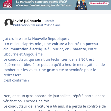
Invité JLChauvin
Invités
Publication:
18 juillet 2015
11 ans
J'ai cru lire sur la Nouvelle République :
"
En milieu d'après-midi, une
voiture
a heurté un
poteau
d'alimentation électrique
à Courlac, en
Charente
, entre
Libourne et Angoulême.
Le conducteur, qui serait un technicien de la SNCF, est
légèrement blessé. Le poteau qu'il a heurté menaçait, lui, de
tomber sur les voies. Une
grue
a été acheminée pour le
redresser."
C'est confirmé ?
Non, c'est un gros bobard de journaliste, répété partout sans
vérification. Encore une fois...
Le conducteur de la voiture a 66 ans, il a perdu le contrôle de