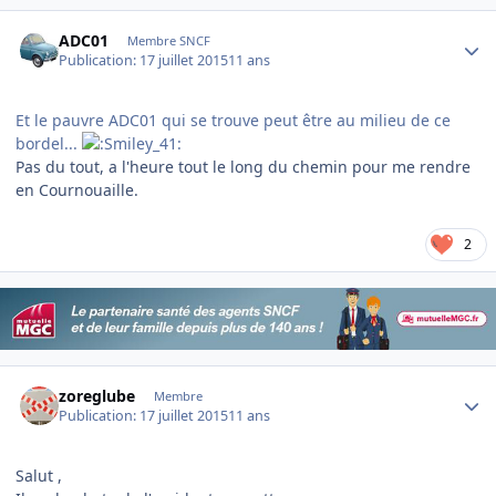
Author stats
ADC01
Membre SNCF
Publication:
17 juillet 2015
11 ans
Et le pauvre ADC01 qui se trouve peut être au milieu de ce
bordel...
Pas du tout, a l'heure tout le long du chemin pour me rendre
en Cournouaille.
2
Author stats
zoreglube
Membre
Publication:
17 juillet 2015
11 ans
Salut ,