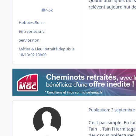
Quand aux lignes qui s
relèvent aujourd'hui de 
4,6k
messages
Hobbies:
Buller
Entreprise:
sncf
Service:
non
Métier & Lieu:
Retraité depuis le
18/10/02 13h00
Publication:
3 septembre
C'est pas simple. En fai
Tain
. Tain l'Hermitag
deux sous préfectures d