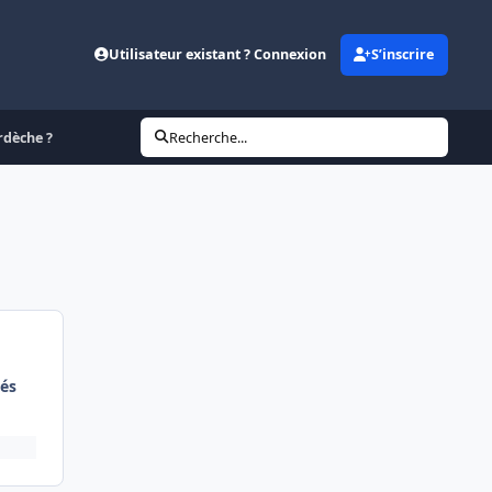
Utilisateur existant ? Connexion
S’inscrire
rdèche ?
Recherche...
és