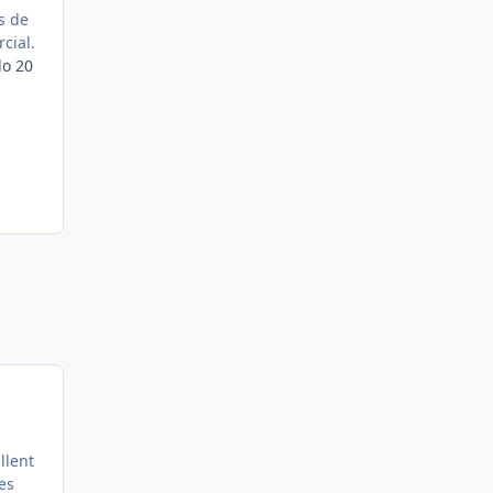
s de
cial.
do 20
llent
es