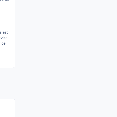
l
s est
rvice
s ce