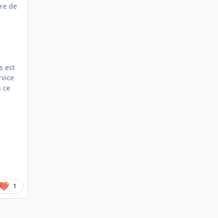
ire de
l
s est
rvice
s ce
1