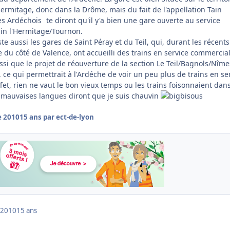
ermitage, donc dans la Drôme, mais du fait de l'appellation Tain
es Ardéchois
te diront qu'il y'a bien une gare ouverte au service
ain l'Hermitage/Tournon.
iste aussi les gares de Saint Péray et du Teil, qui, durant les récents
e du côté de Valence, ont accueilli des trains en service commercia
si que le projet de réouverture de la section Le Teil/Bagnols/Nîme
, ce qui permettrait à l'Ardéche de voir un peu plus de trains en se
et, rien ne vaut le bon vieux temps ou les trains foisonnaient dan
 mauvaises langues diront que je suis chauvin
e 2010
15 ans
par ect-de-lyon
 2010
15 ans