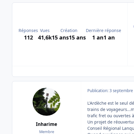
Réponses
Vues
Création
Dernière réponse
112
41,6k
15 ans
15 ans
1 an
1 an
Publication:
3 septembre
L'Ardèche est le seul 
trains de voyageurs...m
trafic fret ou ouvertes à
Un projet de réouvertur
Inharime
Conseil Régional Lanque
Membre