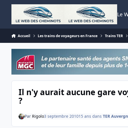
Aller au contenu
Le 
Accueil
Les trains de voyageurs en France
Trains TER
Il n'y aurait aucune gare 
?
Par
Rigolo
3 septembre 2010
15 ans
dans
TER Auvergn