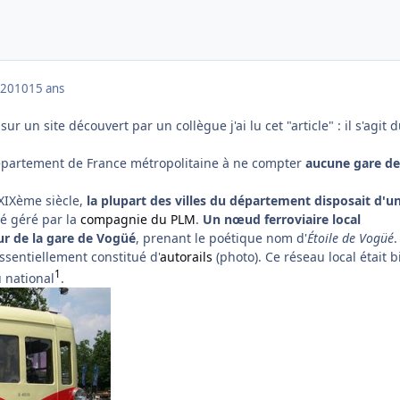
 2010
15 ans
ur un site découvert par un collègue j'ai lu cet "article" : il s'agit d
département de France métropolitaine à ne compter
aucune gare de
 XIXème siècle,
la plupart des villes du département disposait d'u
ré géré par la
compagnie du PLM
.
Un nœud ferroviaire local
our de la gare de Vogüé
, prenant le poétique nom d'
Étoile de Vogüé
.
essentiellement constitué d'
autorails
(photo). Ce réseau local était b
1
 national
.