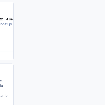
Most Popular Posts
22
4 sept. 2010
9 mai 2015
ions
9 publications
9 publications
es
du
ar le