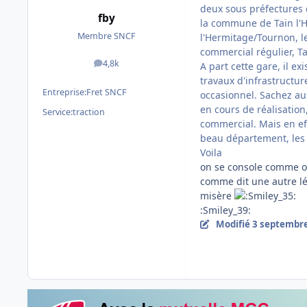
deux sous préfectures d
fby
la commune de Tain l'H
Membre SNCF
l'Hermitage/Tournon, l
commercial régulier, T
4,8k
A part cette gare, il ex
messages
travaux d'infrastructur
Entreprise:
Fret SNCF
occasionnel. Sachez aus
en cours de réalisation
Service:
traction
commercial. Mais en eff
beau département, les
Voila
on se console comme o
comme dit une autre lé
misère
:Smiley_39:
Modifié
3 septembr