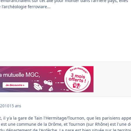
'embranchaient sur cet axe pour monter dans l'arrière pays, elles
l'archéologie ferroviare...
 2010
15 ans
t, il y'a la gare de Tain l'Hermitage/Tournon, que les parisiens appe
e est une commune de la Drôme, et Tournon (sur Rhône) est l'une d
u département de l'Ardèche. La gare est bien située sur le territo