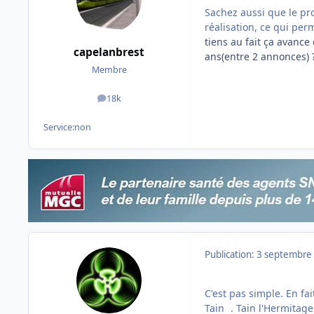
Sachez aussi que le pro
réalisation, ce qui per
tiens au fait ça avanc
capelanbrest
ans(entre 2 annonces) 
Membre
18k
messages
Service:
non
Publication:
3 septembre
C'est pas simple. En fai
Tain
. Tain l'Hermitag