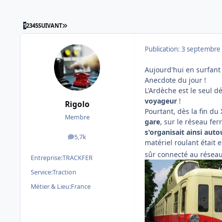
DERNIÈRE PAGE
1
2
3
4
5
SUIVANT
Publication:
3 septembre
Aujourd'hui en surfant s
Anecdote du jour !
L'Ardèche est le seul 
voyageur
!
Rigolo
Pourtant, dès la fin du
Membre
gare
, sur le réseau fer
s'organisait ainsi aut
5,7k
messages
matériel roulant était 
sûr connecté au réseau
Entreprise:
TRACKFER
Service:
Traction
Métier & Lieu:
France