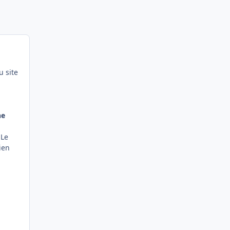
u site
ne
 Le
ien