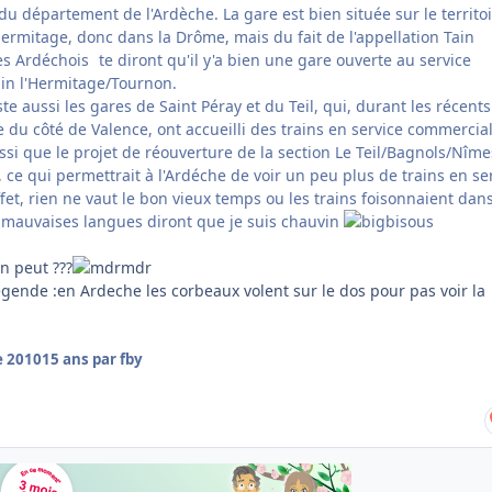
u département de l'Ardèche. La gare est bien située sur le territo
ermitage, donc dans la Drôme, mais du fait de l'appellation Tain
es Ardéchois
te diront qu'il y'a bien une gare ouverte au service
ain l'Hermitage/Tournon.
iste aussi les gares de Saint Péray et du Teil, qui, durant les récents
e du côté de Valence, ont accueilli des trains en service commercia
si que le projet de réouverture de la section Le Teil/Bagnols/Nîme
, ce qui permettrait à l'Ardéche de voir un peu plus de trains en se
et, rien ne vaut le bon vieux temps ou les trains foisonnaient dan
 mauvaises langues diront que je suis chauvin
n peut ???
gende :en Ardeche les corbeaux volent sur le dos pour pas voir la
e 2010
15 ans
par fby