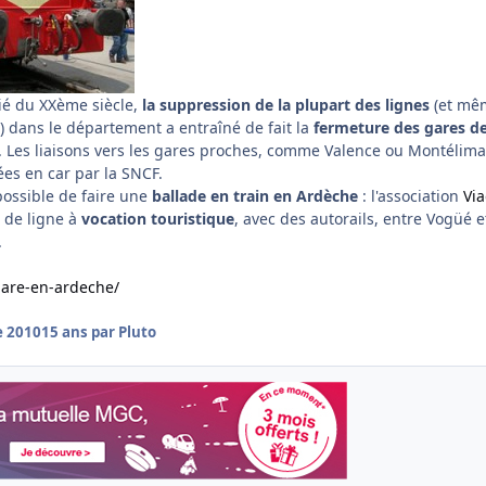
ié du XXème siècle,
la suppression de la plupart des lignes
(et mê
 !) dans le département a entraîné de fait la
fermeture des gares d
. Les liaisons vers les gares proches, comme Valence ou Montélima
ées en car par la SNCF.
 possible de faire une
ballade en train en Ardèche
: l'association
Vi
 de ligne à
vocation touristique
, avec des autorails, entre Vogüé e
.
.are-en-ardeche/
e 2010
15 ans
par Pluto