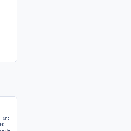
llent
es
ire de