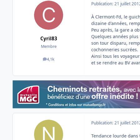
Publication:
21 juillet 201
À Clermont-Fd, le guiche
dizaine d'années, remp
Peu après, la gare a ob
Quelques années plus ta
Cyril83
son tour disparu, remp
Membre
cochonneries sucrées.
Ainsi tous les voyageur
4,1k
messages
et se rendre au BV ava
Publication:
21 juillet 201
Tendance lourde dans to