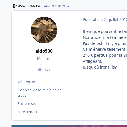
DERNIÈRE PAGE
1
2
3
4
5
6
SUIVANT
PAGE 1 SUR 31
Publication:
21 juillet 201
Bien que pouvant le fai
Noiraude, ma femme et
Pas de bol, il n'y a plu
Ca m'énerve tellement 
aldo500
210 € perdus pour la S
Membre
Affligeant.
Jusqu'où iront-ils?
10,7k
messages
Ville:
75015
Hobbies:
Moto et pleins de
trucs
Entreprise:
-
Service:
non