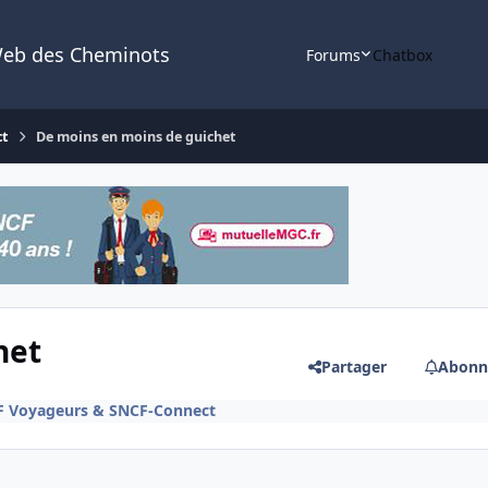
Web des Cheminots
Forums
Chatbox
ct
De moins en moins de guichet
het
Partager
Abonn
CF Voyageurs & SNCF-Connect