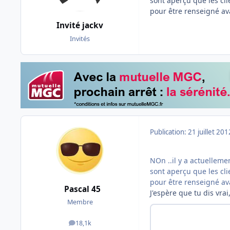
sont aperçu que les cli
pour être renseigné av
Invité jackv
Invités
Publication:
21 juillet 201
NOn ..il y a actuelleme
sont aperçu que les cli
pour être renseigné av
Pascal 45
J'espère que tu dis vrai
Membre
18,1k
messages