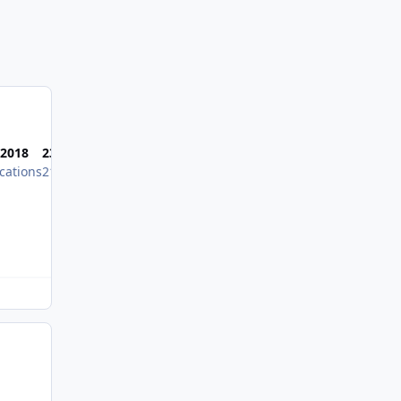
Most Popular Post
 2018
23 août 2018
22 juil. 2012
cations
21 publications
19 publications