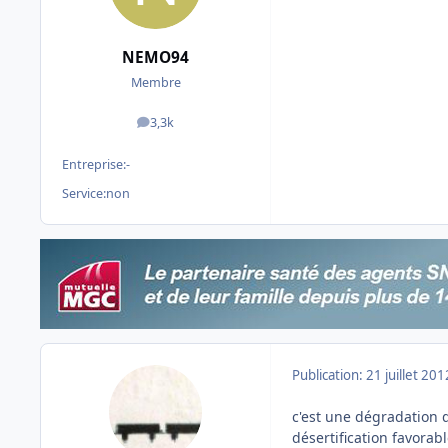
NEMO94
Membre
3,3k
messages
Entreprise:
-
Service:
non
Publication:
21 juillet 201
c'est une dégradation d
désertification favorabl