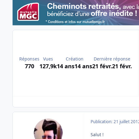
Réponses
Vues
Création
Dernière réponse
770
127,9k
14 ans
14 ans
21 févr.
21 févr.
Publication:
21 juillet 201
Salut !