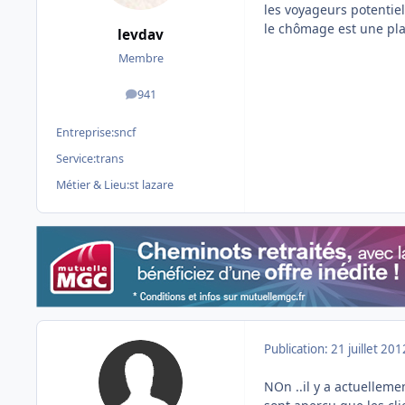
les voyageurs potentiel
le chômage est une pla
levdav
Membre
941
messages
Entreprise:
sncf
Service:
trans
Métier & Lieu:
st lazare
Publication:
21 juillet 201
NOn ..il y a actuelleme