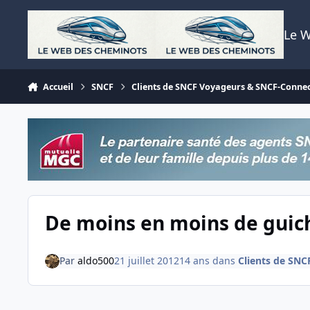
Aller au contenu
Le 
Accueil
SNCF
Clients de SNCF Voyageurs & SNCF-Conne
De moins en moins de guic
Par
aldo500
21 juillet 2012
14 ans
dans
Clients de SN