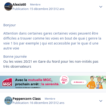
Author stats
Alexis60
Membre
Publication:
15 décembre 2013
12 ans
Bonjour
Attention dans certaines gares certaines voies peuvent être
difficiles a trouver comme les voies en bout de quai ( genre la
voie 1 bis par exemple ) qui est accessible par le quai d une
autre voie
Bonne journée
Ou les voies 20/21 en Gare du Nord pour les non-initiés pas
très observateurs
Author stats
Peppercorn Class
Membre
Publication:
16 décembre 2013
12 ans