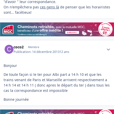
"d'avoir " leur correspondance.
On n'empêchera pas
ces gens là
de penser que les horairistes
sont... facétieux!
Author stats
coco2
Membre
Publication:
14 décembre 2013
12 ans
Bonjour
De toute façon si le ter pour Albi part a 14 h 10 et que les
trains venant de Paris et Marseille arrivent respectivement a
14 h 14 et 14 h 11 ( donc apres le départ du ter ) dans tous les
cas la correspondance est impossible
Bonne journée