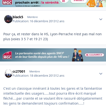
Author stats
black5
Membre
Publication:
16 décembre 2013
12 ans
Pour ça, et rester dans le HS, Lyon-Perrache n'est pas mal non
plus (voies 3 5 7 et 19 21 23)
Author stats
cc27001
Membre
Publication:
18 décembre 2013
12 ans
C'est un classique innérant à toutes les gares et la fainéantise
intellectuelle des usagers.....tout pourra être écrit marqué
fléché....par crainte et se voulant être rassuré obligatoirement
les gens te demanderont toujours confirmation.....!