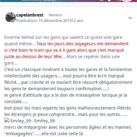
Author stats
capelanbrest
Membre
Publication:
15 décembre 2013
12 ans
Enorme bémol sur les gens qui savent ce qu'est une gare
quand même...
Tous les jours des voyageurs me demandent
si c'est bien le train qui va à X gare alors que c'est marqué
juste au dessus de leur tête
... Alors se repérer dans une
gare...
C'est un classique innérant à toutes les gares et la fainéantise
intellectuelle des usagers.....tout pourra être écrit marqué
fléché....par crainte et se voulant être rassuré obligatoirement
les gens te demanderont toujours confirmation.....!
le genre d'attitude qui a le don de m'exaspérer lorsque je la
constate.....
bon pour les mais voyants les gens malheureusement illétrés
les étrangers je peux comprendre...mais pour les autres......
:Smiley_39:
merci de m'épargner avec les personnes âgées et les mamies
"embagagées"......elle est usée celle là