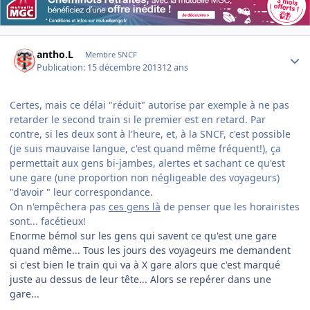
Author stats
antho.L
Membre SNCF
Publication:
15 décembre 2013
12 ans
Certes, mais ce délai "réduit" autorise par exemple à ne pas
retarder le second train si le premier est en retard. Par
contre, si les deux sont à l'heure, et, à la SNCF, c'est possible
(je suis mauvaise langue, c'est quand même fréquent!), ça
permettait aux gens bi-jambes, alertes et sachant ce qu'est
une gare (une proportion non négligeable des voyageurs)
"d'avoir " leur correspondance.
On n'empêchera pas
ces gens là
de penser que les horairistes
sont... facétieux!
Enorme bémol sur les gens qui savent ce qu'est une gare
quand même... Tous les jours des voyageurs me demandent
si c'est bien le train qui va à X gare alors que c'est marqué
juste au dessus de leur tête... Alors se repérer dans une
gare...