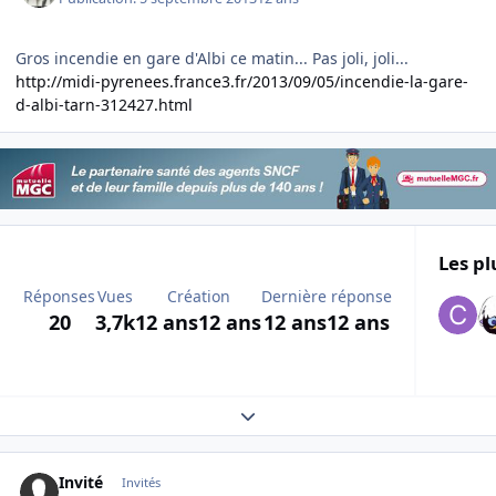
Gros incendie en gare d'Albi ce matin... Pas joli, joli...
http://midi-pyrenees.france3.fr/2013/09/05/incendie-la-gare-
d-albi-tarn-312427.html
Les pl
Réponses
Vues
Création
Dernière réponse
20
3,7k
12 ans
12 ans
12 ans
12 ans
Expand topic overview
Invité
Invités