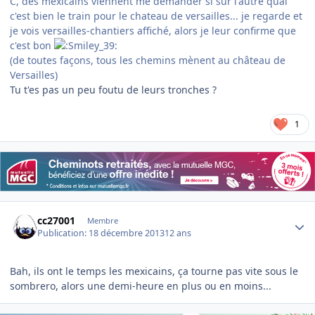
C, des mexicains viennent me demander si sur l'autre quai
c'est bien le train pour le chateau de versailles... je regarde et
je vois versailles-chantiers affiché, alors je leur confirme que
c'est bon
(de toutes façons, tous les chemins mènent au château de
Versailles)
Tu t'es pas un peu foutu de leurs tronches ?
1
Author stats
cc27001
Membre
Publication:
18 décembre 2013
12 ans
Bah, ils ont le temps les mexicains, ça tourne pas vite sous le
sombrero, alors une demi-heure en plus ou en moins...