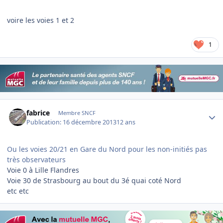
voire les voies 1 et 2
1
Author stats
fabrice
Membre SNCF
Publication:
16 décembre 2013
12 ans
Ou les voies 20/21 en Gare du Nord pour les non-initiés pas
très observateurs
Voie 0 à Lille Flandres
Voie 30 de Strasbourg au bout du 3é quai coté Nord
etc etc