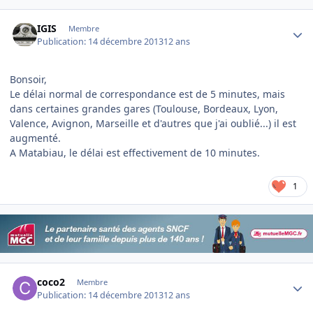
Author stats
IGIS
Membre
Publication:
14 décembre 2013
12 ans
Bonsoir,
Le délai normal de correspondance est de 5 minutes, mais
dans certaines grandes gares (Toulouse, Bordeaux, Lyon,
Valence, Avignon, Marseille et d'autres que j'ai oublié...) il est
augmenté.
A Matabiau, le délai est effectivement de 10 minutes.
1
Author stats
coco2
Membre
Publication:
14 décembre 2013
12 ans