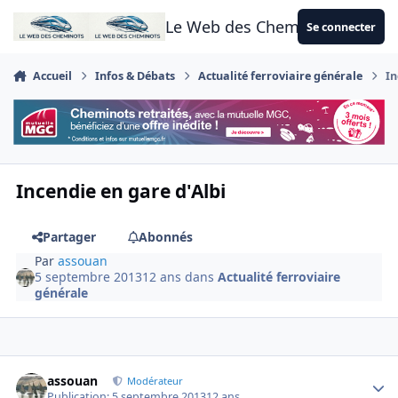
Aller au contenu
Le Web des Cheminots
Se connecter
Accueil
Infos & Débats
Actualité ferroviaire générale
In
Incendie en gare d'Albi
Partager
Abonnés
Par
assouan
5 septembre 2013
12 ans
dans
Actualité ferroviaire
générale
Author stats
assouan
Modérateur
Publication:
5 septembre 2013
12 ans