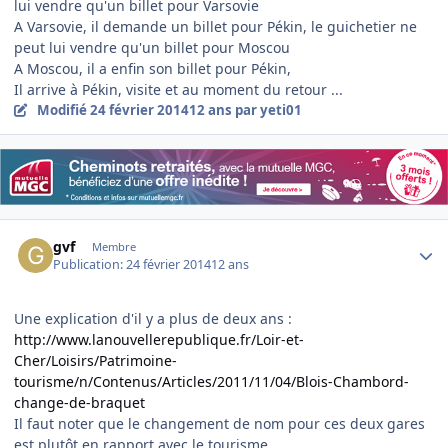
lui vendre qu'un billet pour Varsovie
A Varsovie, il demande un billet pour Pékin, le guichetier ne
peut lui vendre qu'un billet pour Moscou
A Moscou, il a enfin son billet pour Pékin,
Il arrive à Pékin, visite et au moment du retour ...
Modifié
24 février 2014
12 ans
par yeti01
Author stats
gvf
Membre
Publication:
24 février 2014
12 ans
Une explication d'il y a plus de deux ans :
http://www.lanouvellerepublique.fr/Loir-et-
Cher/Loisirs/Patrimoine-
tourisme/n/Contenus/Articles/2011/11/04/Blois-Chambord-
change-de-braquet
Il faut noter que le changement de nom pour ces deux gares
est plutôt en rapport avec le tourisme.