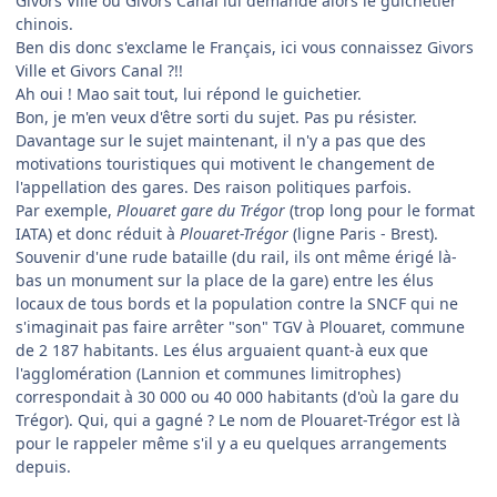
Givors Ville ou Givors Canal lui demande alors le guichetier
chinois.
Ben dis donc s'exclame le Français, ici vous connaissez Givors
Ville et Givors Canal ?!!
Ah oui ! Mao sait tout, lui répond le guichetier.
Bon, je m'en veux d'être sorti du sujet. Pas pu résister.
Davantage sur le sujet maintenant, il n'y a pas que des
motivations touristiques qui motivent le changement de
l'appellation des gares. Des raison politiques parfois.
Par exemple,
Plouaret gare du Trégor
(trop long pour le format
IATA) et donc réduit à
Plouaret-Trégor
(ligne Paris - Brest).
Souvenir d'une rude bataille (du rail, ils ont même érigé là-
bas un monument sur la place de la gare) entre les élus
locaux de tous bords et la population contre la SNCF qui ne
s'imaginait pas faire arrêter "son" TGV à Plouaret, commune
de 2 187 habitants. Les élus arguaient quant-à eux que
l'agglomération (Lannion et communes limitrophes)
correspondait à 30 000 ou 40 000 habitants (d'où la gare du
Trégor). Qui, qui a gagné ? Le nom de Plouaret-Trégor est là
pour le rappeler même s'il y a eu quelques arrangements
depuis.