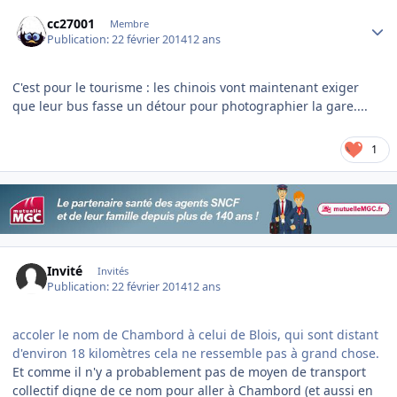
Author stats
cc27001
Membre
Publication:
22 février 2014
12 ans
C'est pour le tourisme : les chinois vont maintenant exiger
que leur bus fasse un détour pour photographier la gare....
1
Invité
Invités
Publication:
22 février 2014
12 ans
accoler le nom de Chambord à celui de Blois, qui sont distant
d'environ 18 kilomètres cela ne ressemble pas à grand chose.
Et comme il n'y a probablement pas de moyen de transport
collectif digne de ce nom pour aller à Chambord (et aussi en