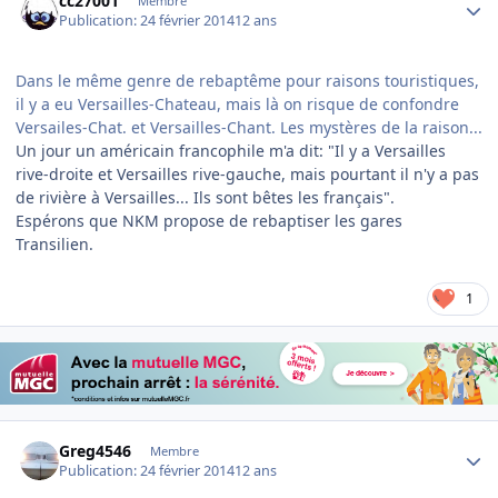
cc27001
Membre
Publication:
24 février 2014
12 ans
Dans le même genre de rebaptême pour raisons touristiques,
il y a eu Versailles-Chateau, mais là on risque de confondre
Versailes-Chat. et Versailles-Chant. Les mystères de la raison...
Un jour un américain francophile m'a dit: "Il y a Versailles
rive-droite et Versailles rive-gauche, mais pourtant il n'y a pas
de rivière à Versailles... Ils sont bêtes les français".
Espérons que NKM propose de rebaptiser les gares
Transilien.
1
Author stats
Greg4546
Membre
Publication:
24 février 2014
12 ans