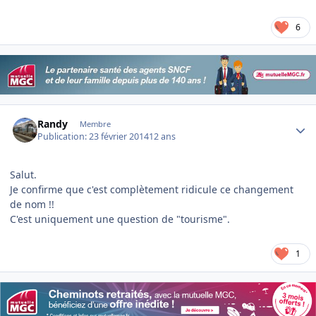
6
Author stats
Randy
Membre
Publication:
23 février 2014
12 ans
Salut.
Je confirme que c'est complètement ridicule ce changement
de nom !!
C'est uniquement une question de "tourisme".
1