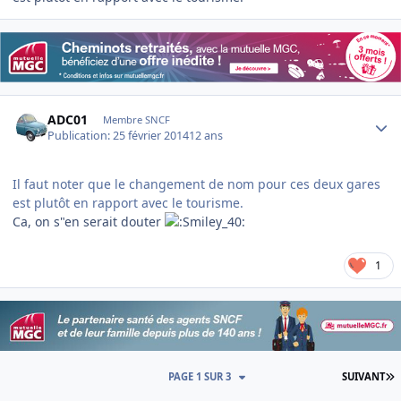
Author stats
ADC01
Membre SNCF
Publication:
25 février 2014
12 ans
Il faut noter que le changement de nom pour ces deux gares
est plutôt en rapport avec le tourisme.
Ca, on s"en serait douter
1
D
PAGE 1 SUR 3
SUIVANT