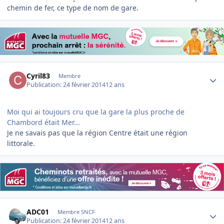
chemin de fer, ce type de nom de gare.
Author stats
Cyril83
Membre
Publication:
24 février 2014
12 ans
Moi qui ai toujours cru que la gare la plus proche de
Chambord était Mer...
Je ne savais pas que la région Centre était une région
littorale.
Author stats
ADC01
Membre SNCF
Publication:
24 février 2014
12 ans