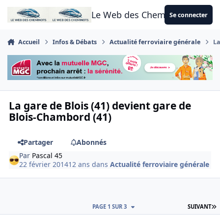
Aller au contenu
Le Web des Cheminots
Se connecter
Accueil
Infos & Débats
Actualité ferroviaire générale
La
La gare de Blois (41) devient gare de
Blois-Chambord (41)
Partager
Abonnés
Par
Pascal 45
22 février 2014
12 ans
dans
Actualité ferroviaire générale
D
PAGE 1 SUR 3
SUIVANT
Author stats