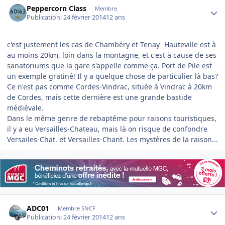
Peppercorn Class
Membre
Publication:
24 février 2014
12 ans
c'est justement les cas de Chambéry et Tenay
Hauteville est à
au moins 20km, loin dans la montagne, et c'est à cause de ses
sanatoriums que la gare s'appelle comme ça. Port de Pile est
un exemple gratiné! Il y a quelque chose de particulier là bas?
Ce n'est pas comme Cordes-Vindrac, située à Vindrac à 20km
de Cordes, mais cette dernière est une grande bastide
médiévale.
Dans le même genre de rebaptême pour raisons touristiques,
il y a eu Versailles-Chateau, mais là on risque de confondre
Versailes-Chat. et Versailles-Chant. Les mystères de la raison...
Author stats
ADC01
Membre SNCF
Publication:
24 février 2014
12 ans