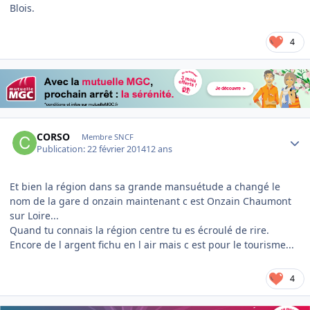
Blois.
4
Author stats
CORSO
Membre SNCF
Publication:
22 février 2014
12 ans
Et bien la région dans sa grande mansuétude a changé le
nom de la gare d onzain maintenant c est Onzain Chaumont
sur Loire...
Quand tu connais la région centre tu es écroulé de rire.
Encore de l argent fichu en l air mais c est pour le tourisme...
4