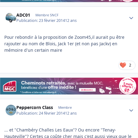
Author stats
ADC01
Membre SNCF
Publication:
23 février 2014
12 ans
Pour rebondir à la proposition de Zoom45,il aurait pu être
rajouter au nom de Blois, Jack 1er (et non pas Jackv) en
mémoire d'un certain maire
2
Author stats
Peppercorn Class
Membre
Publication:
24 février 2014
12 ans
... et "Chambéry Challes Les Eaux"? Ou encore "Tenay-
Hauteville"? Certes ça coûte cher mais c'est aussi vieux que le