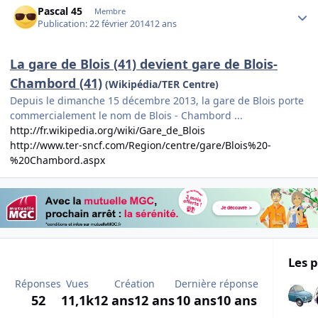
Pascal 45
Membre
Publication:
22 février 2014
12 ans
La gare de Blois (41) devient gare de Blois-
Chambord (41)
(Wikipédia/TER Centre)
Depuis le dimanche 15 décembre 2013, la gare de Blois porte
commercialement le nom de Blois - Chambord ...
http://fr.wikipedia.org/wiki/Gare_de_Blois
http://www.ter-sncf.com/Region/centre/gare/Blois%20-
%20Chambord.aspx
Les p
Réponses
Vues
Création
Dernière réponse
52
11,1k
12 ans
12 ans
10 ans
10 ans