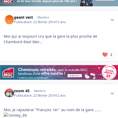
Author stats
geant vert
Membre
Publication:
22 février 2014
12 ans
Moi qui ai toujours cru que la gare la plus proche de
Chambord était Mer...
2
Author stats
zoom 45
Membre
Publication:
22 février 2014
12 ans
Moi, je rajouterai "François 1er" au nom de la gare.......