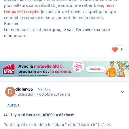
plus ailleurs sans résultat. Je suis à une cyber base,
mon
temps est compté
. Je suis sùr de trouver ici quelqu'un qui
connait la réponse et sera content de me la donner.
Bonsoir
Le mien aussi, c'est pourquoi, je vais t'envoyer ma note
d'honoraire
6
Author stats
didier-56
Membre
Publication:
7 octobre 2016
9 ans
AUTEUR
Il y a 18 heures , ADC01 a déclaré:
Tu dis qu'il existe déjà le "blanc" et le "blanc cli" [...]ces