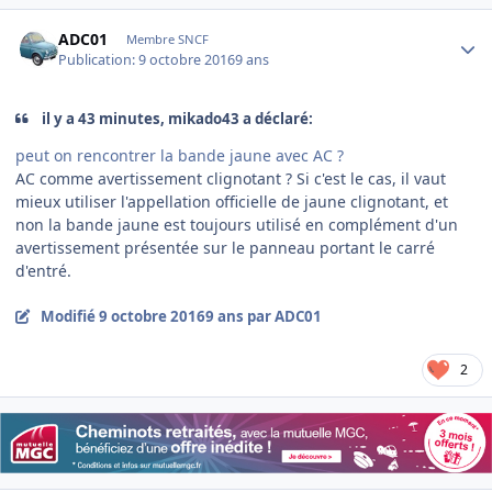
Author stats
ADC01
Membre SNCF
Publication:
9 octobre 2016
9 ans
il y a 43 minutes, mikado43 a déclaré:
peut on rencontrer la bande jaune avec AC ?
AC comme avertissement clignotant ? Si c'est le cas, il vaut
mieux utiliser l'appellation officielle de jaune clignotant, et
non la bande jaune est toujours utilisé en complément d'un
avertissement présentée sur le panneau portant le carré
d'entré.
Modifié
9 octobre 2016
9 ans
par ADC01
2