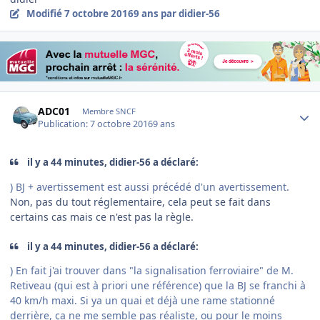
Modifié
7 octobre 2016
9 ans
par didier-56
Author stats
ADC01
Membre SNCF
Publication:
7 octobre 2016
9 ans
il y a 44 minutes, didier-56 a déclaré:
) BJ + avertissement est aussi précédé d'un avertissement.
Non, pas du tout réglementaire, cela peut se fait dans
certains cas mais ce n'est pas la règle.
il y a 44 minutes, didier-56 a déclaré:
) En fait j'ai trouver dans "la signalisation ferroviaire" de M.
Retiveau (qui est à priori une référence) que la BJ se franchi à
40 km/h maxi. Si ya un quai et déjà une rame stationné
derrière, ça ne me semble pas réaliste, ou pour le moins