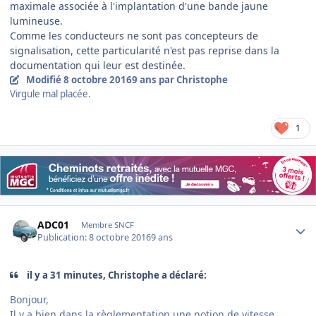
maximale associée à l'implantation d'une bande jaune
lumineuse.
Comme les conducteurs ne sont pas concepteurs de
signalisation, cette particularité n'est pas reprise dans la
documentation qui leur est destinée.
Modifié
8 octobre 2016
9 ans
par Christophe
Virgule mal placée.
1
Author stats
ADC01
Membre SNCF
Publication:
8 octobre 2016
9 ans
il y a 31 minutes, Christophe a déclaré:
Bonjour,
Il y a bien dans la règlementation une notion de vitesse