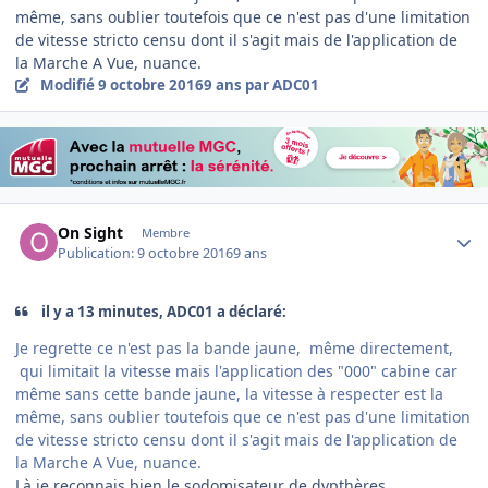
même, sans oublier toutefois que ce n'est pas d'une limitation
de vitesse stricto censu dont il s'agit mais de l'application de
la Marche A Vue, nuance.
Modifié
9 octobre 2016
9 ans
par ADC01
Author stats
On Sight
Membre
Publication:
9 octobre 2016
9 ans
il y a 13 minutes, ADC01 a déclaré:
Je regrette ce n'est pas la bande jaune, même directement,
qui limitait la vitesse mais l'application des "000" cabine car
même sans cette bande jaune, la vitesse à respecter est la
même, sans oublier toutefois que ce n'est pas d'une limitation
de vitesse stricto censu dont il s'agit mais de l'application de
la Marche A Vue, nuance.
Là je reconnais bien le sodomisateur de dypthères.