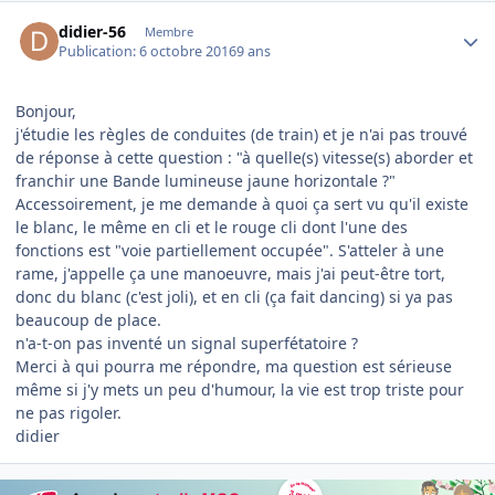
Author stats
didier-56
Membre
Publication:
6 octobre 2016
9 ans
Bonjour,
j'étudie les règles de conduites (de train) et je n'ai pas trouvé
de réponse à cette question : "à quelle(s) vitesse(s) aborder et
franchir une Bande lumineuse jaune horizontale ?"
Accessoirement, je me demande à quoi ça sert vu qu'il existe
le blanc, le même en cli et le rouge cli dont l'une des
fonctions est "voie partiellement occupée". S'atteler à une
rame, j'appelle ça une manoeuvre, mais j'ai peut-être tort,
donc du blanc (c'est joli), et en cli (ça fait dancing) si ya pas
beaucoup de place.
n'a-t-on pas inventé un signal superfétatoire ?
Merci à qui pourra me répondre, ma question est sérieuse
même si j'y mets un peu d'humour, la vie est trop triste pour
ne pas rigoler.
didier