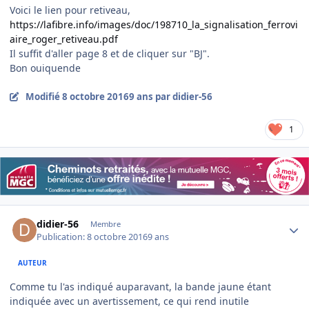
Voici le lien pour retiveau,
https://lafibre.info/images/doc/198710_la_signalisation_ferrovi
aire_roger_retiveau.pdf
Il suffit d'aller page 8 et de cliquer sur "BJ".
Bon ouiquende
Modifié
8 octobre 2016
9 ans
par didier-56
1
Author stats
didier-56
Membre
Publication:
8 octobre 2016
9 ans
AUTEUR
Comme tu l'as indiqué auparavant, la bande jaune étant
indiquée avec un avertissement, ce qui rend inutile