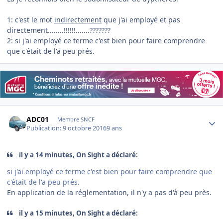
1: c'est le mot
indirectement
que j'ai employé et pas
directement........!!!!!!.......???????
2: si j'ai employé ce terme c'est bien pour faire comprendre
que c'était de l'a peu prés.
Author stats
ADC01
Membre SNCF
Publication:
9 octobre 2016
9 ans
il y a 14 minutes, On Sight a déclaré:
si j'ai employé ce terme c'est bien pour faire comprendre que
c'était de l'a peu prés.
En application de la réglementation, il n'y a pas d'à peu près.
il y a 15 minutes, On Sight a déclaré: