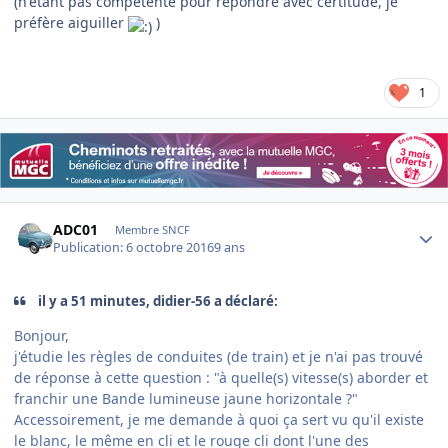
(n'étant pas compétente pour répondre avec certitude, je
préfère aiguiller
)
1
Author stats
ADC01
Membre SNCF
Publication:
6 octobre 2016
9 ans
il y a 51 minutes, didier-56 a déclaré:
Bonjour,
j'étudie les règles de conduites (de train) et je n'ai pas trouvé
de réponse à cette question : "à quelle(s) vitesse(s) aborder et
franchir une Bande lumineuse jaune horizontale ?"
Accessoirement, je me demande à quoi ça sert vu qu'il existe
le blanc, le même en cli et le rouge cli dont l'une des