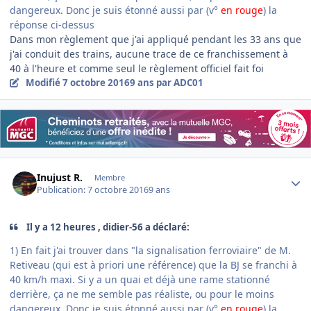
dangereux. Donc je suis étonné aussi par (v°
en rouge
) la
réponse ci-dessus
Dans mon règlement que j'ai appliqué pendant les 33 ans que
j'ai conduit des trains, aucune trace de ce franchissement à
40 à l'heure et comme seul le règlement officiel fait foi
Modifié
7 octobre 2016
9 ans
par ADC01
Author stats
Inujust R.
Membre
Publication:
7 octobre 2016
9 ans
Il y a 12 heures , didier-56 a déclaré:
1) En fait j'ai trouver dans "la signalisation ferroviaire" de M.
Retiveau (qui est à priori une référence) que la BJ se franchi à
40 km/h maxi. Si y a un quai et déjà une rame stationné
derrière, ça ne me semble pas réaliste, ou pour le moins
dangereux. Donc je suis étonné aussi par (v°
en rouge
) la