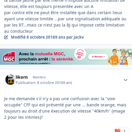
la bande jaune par elle même n'impose aucune limitation de
vitesse, elle est toujours presentée avec un A
par contre elle ne peut être installée que dans certain lieux
ayant une vitesse limitée ...par une signalisation adéquate ou
par les RT...mais ce n'est pas la BJ qui impose cette limitation
au conducteur
Modifié
8 octobre 2016
9 ans
par jackv
Author stats
likorn
Membre
Publication:
8 octobre 2016
9 ans
Je me demande s'il n'y a pas une confusion avec la "voie
occupée" CFF qui est présenté par une ... bande orange, mais
toujours au droit d'une éxecution de vitesse "40km/h" (image
2 pour les intimes)?
1