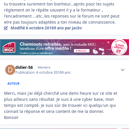
tu trouvera surement ton bonheur...aprés pour les sujets
règlement on le répète souvent il y a le formateur ,
l'encadrement ...etc..les reponses sur le forum ne sont peut
etre pas toujours adaptées a ton niveau de connaissance.
Modifié
6 octobre 2016
9 ans
par jackv
Author stats
didier-56
Membre
Publication:
6 octobre 2016
9 ans
AUTEUR
Merci, mais j'ai déjà cherché une demi heure sur ce site et
plus ailleurs sans résultat. Je suis à une cyber base, mon
temps est compté. Je suis sùr de trouver ici quelqu'un qui
connait la réponse et sera content de me la donner.
Bonsoir