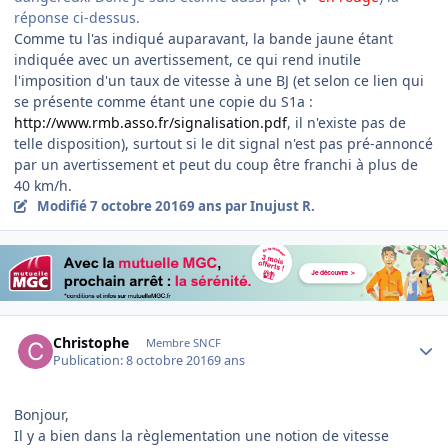
réponse ci-dessus.
Comme tu l'as indiqué auparavant, la bande jaune étant
indiquée avec un avertissement, ce qui rend inutile
l'imposition d'un taux de vitesse à une BJ (et selon ce lien qui
se présente comme étant une copie du S1a :
http://www.rmb.asso.fr/signalisation.pdf
, il n'existe pas de
telle disposition), surtout si le dit signal n'est pas pré-annoncé
par un avertissement et peut du coup être franchi à plus de
40 km/h.
Modifié
7 octobre 2016
9 ans
par Inujust R.
Author stats
Christophe
Membre SNCF
Publication:
8 octobre 2016
9 ans
Bonjour,
Il y a bien dans la règlementation une notion de vitesse