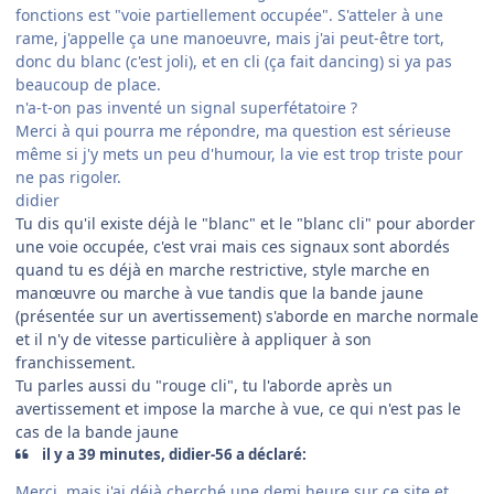
fonctions est "voie partiellement occupée". S'atteler à une
rame, j'appelle ça une manoeuvre, mais j'ai peut-être tort,
donc du blanc (c'est joli), et en cli (ça fait dancing) si ya pas
beaucoup de place.
n'a-t-on pas inventé un signal superfétatoire ?
Merci à qui pourra me répondre, ma question est sérieuse
même si j'y mets un peu d'humour, la vie est trop triste pour
ne pas rigoler.
didier
Tu dis qu'il existe déjà le "blanc" et le "blanc cli" pour aborder
une voie occupée, c'est vrai mais ces signaux sont abordés
quand tu es déjà en marche restrictive, style marche en
manœuvre ou marche à vue tandis que la bande jaune
(présentée sur un avertissement) s'aborde en marche normale
et il n'y de vitesse particulière à appliquer à son
franchissement.
Tu parles aussi du "rouge cli", tu l'aborde après un
avertissement et impose la marche à vue, ce qui n'est pas le
cas de la bande jaune
il y a 39 minutes, didier-56 a déclaré:
Merci, mais j'ai déjà cherché une demi heure sur ce site et