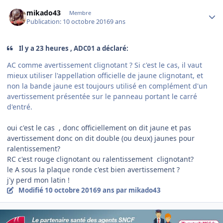
Author stats
mikado43
Membre
Publication:
10 octobre 2016
9 ans
Il y a 23 heures , ADC01 a déclaré:
AC comme avertissement clignotant ? Si c'est le cas, il vaut
mieux utiliser l'appellation officielle de jaune clignotant, et
non la bande jaune est toujours utilisé en complément d'un
avertissement présentée sur le panneau portant le carré
d'entré.
oui c'est le cas , donc officiellement on dit jaune et pas
avertissement donc on dit double (ou deux) jaunes pour
ralentissement?
RC c'est rouge clignotant ou ralentissement clignotant?
le A sous la plaque ronde c'est bien avertissement ?
j'y perd mon latin !
Modifié
10 octobre 2016
9 ans
par mikado43