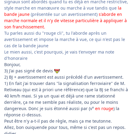
signaux sont abordés quand tu es déjà en marche restrictive,
style marche en manœuvre ou marche à vue tandis que
la
bande jaune
(présentée sur un avertissement)
s'aborde en
marche normale et il n'y de vitesse particulière à appliquer à
son franchissement.
Tu parles aussi du "rouge cli", tu l'aborde après un
avertissement et impose la marche à vue, ce qui n'est pas le
cas de la bande jaune
Le mien aussi, c'est pourquoi, je vais t'envoyer ma note
d'honoraire
Bonjour,
3) J'ai pas signé de devis
2) BJ + avertissement est aussi précédé d'un avertissement.
1) En fait j'ai trouver dans "la signalisation ferroviaire" de M.
Retiveau (qui est à priori une référence) que la BJ se franchi à
40 km/h maxi. Si ya un quai et déjà une rame stationné
derrière, ça ne me semble pas réaliste, ou pour le moins
dangereux. Donc je suis étonné aussi par (v°
en rouge
) la
réponse ci-dessus.
Peut être n'y a-t-il pas de règle, mais ça me teutonne.
Allez, bon ouiquende pour tous, même si c'est pas un repos.
didier