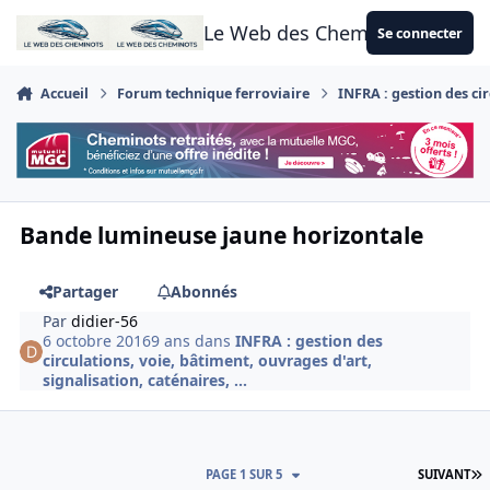
Aller au contenu
Le Web des Cheminots
Se connecter
Accueil
Forum technique ferroviaire
INFRA : gestion des cir
Bande lumineuse jaune horizontale
Partager
Abonnés
Par
didier-56
6 octobre 2016
9 ans
dans
INFRA : gestion des
circulations, voie, bâtiment, ouvrages d'art,
signalisation, caténaires, ...
D
PAGE 1 SUR 5
SUIVANT