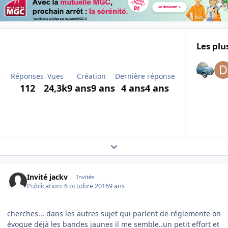
Les plu
Réponses
Vues
Création
Dernière réponse
112
24,3k
9 ans
9 ans
4 ans
4 ans
Expand topic overview
Invité jackv
Invités
Publication:
6 octobre 2016
9 ans
cherches... dans les autres sujet qui parlent de réglemente on
évoque déjà les bandes jaunes il me semble..un petit effort et