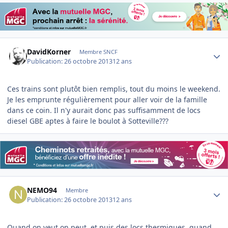
Author stats
DavidKorner
Membre SNCF
Publication:
26 octobre 2013
12 ans
Ces trains sont plutôt bien remplis, tout du moins le weekend.
Je les emprunte régulièrement pour aller voir de la famille
dans ce coin. Il n'y aurait donc pas suffisamment de locs
diesel GBE aptes à faire le boulot à Sotteville???
Author stats
NEMO94
Membre
Publication:
26 octobre 2013
12 ans
Quand on veut on peut, et puis des locs thermiques, quand