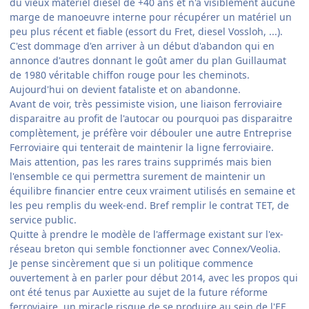
du vieux matériel diesel de +40 ans et n'a visiblement aucune
marge de manoeuvre interne pour récupérer un matériel un
peu plus récent et fiable (essort du Fret, diesel Vossloh, ...).
C'est dommage d'en arriver à un début d'abandon qui en
annonce d'autres donnant le goût amer du plan Guillaumat
de 1980 véritable chiffon rouge pour les cheminots.
Aujourd'hui on devient fataliste et on abandonne.
Avant de voir, très pessimiste vision, une liaison ferroviaire
disparaitre au profit de l'autocar ou pourquoi pas disparaitre
complètement, je préfère voir débouler une autre Entreprise
Ferroviaire qui tenterait de maintenir la ligne ferroviaire.
Mais attention, pas les rares trains supprimés mais bien
l'ensemble ce qui permettra surement de maintenir un
équilibre financier entre ceux vraiment utilisés en semaine et
les peu remplis du week-end. Bref remplir le contrat TET, de
service public.
Quitte à prendre le modèle de l'affermage existant sur l'ex-
réseau breton qui semble fonctionner avec Connex/Veolia.
Je pense sincèrement que si un politique commence
ouvertement à en parler pour début 2014, avec les propos qui
ont été tenus par Auxiette au sujet de la future réforme
ferroviaire, un miracle risque de se produire au sein de l'EF