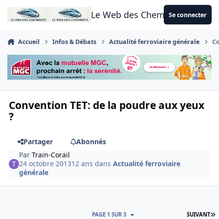
Aller au contenu
Le Web des Cheminots
Se connecter
Accueil
Infos & Débats
Actualité ferroviaire générale
Co
Convention TET: de la poudre aux yeux
?
Partager
Abonnés
Par
Train-Corail
24 octobre 2013
12 ans
dans
Actualité ferroviaire
générale
D
PAGE 1 SUR 3
SUIVANT