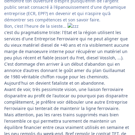
démontre ton ouverture d'esprit puisqu'enfin de l'argent
public serait consacré à l'épanouissement d'une dynamique
entreprise (ECR, EPF?) en devenir et qui n'aspire qu'à
démontrer ses compétences et son savoir faire.
Bon, c'est l'heure de la sieste...
c'est du pragmatisme triste: l'Etat et la région utilisent les
services d'une Entreprise Ferroviaire qui ne peut aligner que
du vieux matériel diesel de +40 ans et n'a visiblement aucune
marge de manoeuvre interne pour récupérer un matériel un
peu plus récent et fiable (essort du Fret, diesel Vossloh, ...).
C'est dommage d'en arriver à un début d'abandon qui en
annonce d'autres donnant le goût amer du plan Guillaumat
de 1980 véritable chiffon rouge pour les cheminots.
Aujourd'hui on devient fataliste et on abandonne.
Avant de voir, très pessimiste vision, une liaison ferroviaire
disparaitre au profit de l'autocar ou pourquoi pas disparaitre
complètement, je préfère voir débouler une autre Entreprise
Ferroviaire qui tenterait de maintenir la ligne ferroviaire.
Mais attention, pas les rares trains supprimés mais bien
l'ensemble ce qui permettra surement de maintenir un
équilibre financier entre ceux vraiment utilisés en semaine et
les peu remplis du week-end. Bref remplir le contrat TET, de