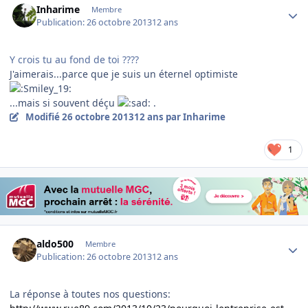
Inharime
Membre
Publication:
26 octobre 2013
12 ans
Y crois tu au fond de toi ????
J'aimerais...parce que je suis un éternel optimiste
...mais si souvent déçu
.
Modifié
26 octobre 2013
12 ans
par Inharime
1
Author stats
aldo500
Membre
Publication:
26 octobre 2013
12 ans
La réponse à toutes nos questions: