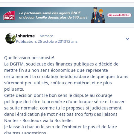
Author stats
Inharime
Membre
Publication:
26 octobre 2013
12 ans
Quelle vision pessimiste!
La DGITM, soucieuse des finances publiques a décidé de
mettre fin au non sens économique que représente
certainement la circulation hebdomadaire de quelques trains
sûrement peu utilisés, coûteux en matériel et de plus
polluants.
Cette décision dont le bon sens le dispute au courage
politique doit être la première d'une longue série et trouver
sa suite normale, comme tu le proposes si judicieusement,
dans l'éradication (le mot n'est pas trop fort) des liaisons
Nantes - Bordeaux via la Rochelle.
Je laisse à chacun le soin de t'emboiter le pas et de faire
d'autres suggestions.