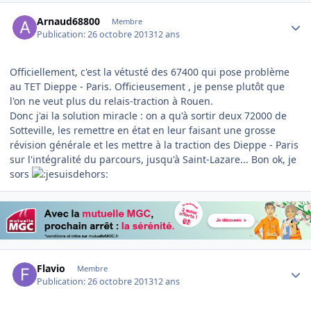
Author stats
Arnaud68800
Membre
Publication:
26 octobre 2013
12 ans
Officiellement, c'est la vétusté des 67400 qui pose problème
au TET Dieppe - Paris. Officieusement , je pense plutôt que
l'on ne veut plus du relais-traction à Rouen.
Donc j'ai la solution miracle : on a qu'à sortir deux 72000 de
Sotteville, les remettre en état en leur faisant une grosse
révision générale et les mettre à la traction des Dieppe - Paris
sur l'intégralité du parcours, jusqu'à Saint-Lazare... Bon ok, je
sors
Author stats
Flavio
Membre
Publication:
26 octobre 2013
12 ans