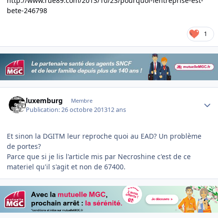
http://www.rue89.com/2013/10/23/pourquoi-lentreprise-est-
bete-246798
1
Author stats
luxemburg
Membre
Publication:
26 octobre 2013
12 ans
Et sinon la DGITM leur reproche quoi au EAD? Un problème
de portes?
Parce que si je lis l'article mis par Necroshine c'est de ce
materiel qu'il s'agit et non de 67400.