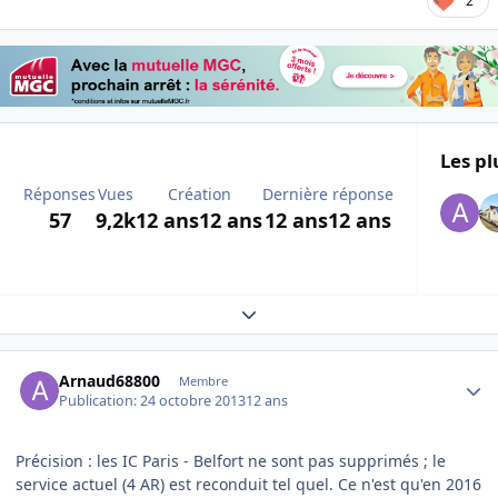
2
Les pl
Réponses
Vues
Création
Dernière réponse
57
9,2k
12 ans
12 ans
12 ans
12 ans
Expand topic overview
Author stats
Arnaud68800
Membre
Publication:
24 octobre 2013
12 ans
Précision : les IC Paris - Belfort ne sont pas supprimés ; le
service actuel (4 AR) est reconduit tel quel. Ce n'est qu'en 2016