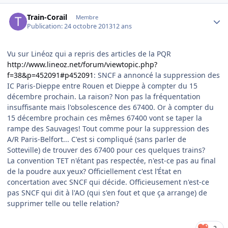
Author stats
Train-Corail
Membre
Publication:
24 octobre 2013
12 ans
Vu sur Linéoz qui a repris des articles de la PQR
http://www.lineoz.net/forum/viewtopic.php?
f=38&p=452091#p452091
: SNCF a annoncé la suppression des
IC Paris-Dieppe entre Rouen et Dieppe à compter du 15
décembre prochain. La raison? Non pas la fréquentation
insuffisante mais l'obsolescence des 67400. Or à compter du
15 décembre prochain ces mêmes 67400 vont se taper la
rampe des Sauvages! Tout comme pour la suppression des
A/R Paris-Belfort... C'est si compliqué (sans parler de
Sotteville) de trouver des 67400 pour ces quelques trains?
La convention TET n'étant pas respectée, n'est-ce pas au final
de la poudre aux yeux? Officiellement c'est l’État en
concertation avec SNCF qui décide. Officieusement n'est-ce
pas SNCF qui dit à l'AO (qui s'en fout et que ça arrange) de
supprimer telle ou telle relation?