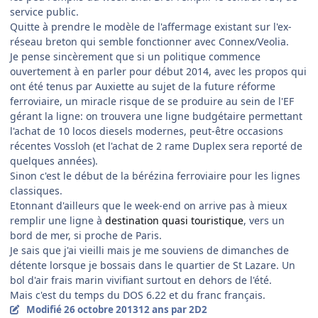
service public.
Quitte à prendre le modèle de l'affermage existant sur l'ex-
réseau breton qui semble fonctionner avec Connex/Veolia.
Je pense sincèrement que si un politique commence
ouvertement à en parler pour début 2014, avec les propos qui
ont été tenus par Auxiette au sujet de la future réforme
ferroviaire, un miracle risque de se produire au sein de l'EF
gérant la ligne: on trouvera une ligne budgétaire permettant
l'achat de 10 locos diesels modernes, peut-être occasions
récentes Vossloh (et l'achat de 2 rame Duplex sera reporté de
quelques années).
Sinon c'est le début de la bérézina ferroviaire pour les lignes
classiques.
Etonnant d'ailleurs que le week-end on arrive pas à mieux
remplir une ligne à
destination quasi touristique
, vers un
bord de mer, si proche de Paris.
Je sais que j'ai vieilli mais je me souviens de dimanches de
détente lorsque je bossais dans le quartier de St Lazare. Un
bol d'air frais marin vivifiant surtout en dehors de l'été.
Mais c'est du temps du DOS 6.22 et du franc français.
Modifié
26 octobre 2013
12 ans
par 2D2