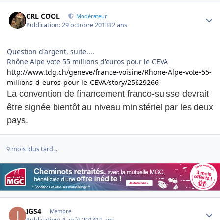
Author stats
CRL COOL
Modérateur
Publication:
29 octobre 2013
12 ans
Question d'argent, suite....
http://www.tdg.ch/geneve/france-voisine/Rhone-Alpe-vote-55-
millions-d-euros-pour-le-CEVA/story/25629266
La convention de financement franco-suisse devrait
être signée bientôt au niveau ministériel par les deux
pays.
9 mois plus tard...
Author stats
IGS4
Membre
Publication:
4 août 2014
12 ans