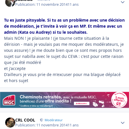
Publication:
11 novembre 2014
11 ans
Tu es juste pitoyable. Si tu as un problème avec une décision
de modération, je t'invite à voir ça en MP. Et même avec un
admin (Kata ou Audrey) si tu le souhaites.
Mais NON ! je plaisante ! (je tourne cette situation à la
dérision - mais je voulais pas me moquer des modérateurs, je
vous assure) ! je me doute bien que ce sont mes propos hors
sujet sur nabilla avec le sujet du CEVA : c'est pour cette raison
que j'ai été modéré
et j'accepte
D'ailleurs je vous prie de m'excuser pour ma blague déplacé
et hors sujet
Author stats
CRL COOL
Modérateur
Publication:
11 novembre 2014
11 ans