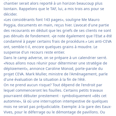
chantier serait alors reporté à un horizon beaucoup plus
lointain. Rappelons que le TAF, lui, a mis trois ans pour se
décider.
«Les considérants font 143 pages», souligne Me Mauro
Poggia, documents en main, reçus hier. L'avocat d'une partie
des recourants en déduit que les griefs de ses clients ne sont
pas dénués de fondement. «Je note également que l'Etat a été
condamné à payer certains frais de procédure.» Les anti-CEVA
ont, semble-t-il, encore quelques grains à moudre. Le
suspense d'un recours reste entier.
Dans le camp adverse, on se prépare à un calendrier serré.
«Nous allons nous réunir pour déterminer une stratégie de
déploiement», annonce Caroline Monod, porte-parole du
projet CEVA. Mark Muller, ministre de l'Aménagement, parle
d'une évaluation de la situation à la fin de l'été.
On ne prend aucun risque? Tout dépend de l'endroit par
lequel commenceront les fouilles. Certains petits travaux
pourraient débuter prestement - symboliquement «dès cet
automne», là où une interruption intempestive de quelques
mois ne serait pas préjudiciable. Exemple: à la gare des Eaux-
Vives, pour le déferrage ou le démontage de pavillons. Ou