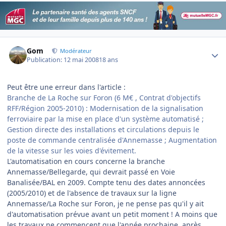
Author stats
Gom
Modérateur
Publication:
12 mai 2008
18 ans
Peut être une erreur dans l'article :
Branche de La Roche sur Foron (6 M€ , Contrat d'objectifs
RFF/Région 2005-2010) : Modernisation de la signalisation
ferroviaire par la mise en place d'un système automatisé ;
Gestion directe des installations et circulations depuis le
poste de commande centralisée d'Annemasse ; Augmentation
de la vitesse sur les voies d'évitement.
L'automatisation en cours concerne la branche
Annemasse/Bellegarde, qui devrait passé en Voie
Banalisée/BAL en 2009. Compte tenu des dates annoncées
(2005/2010) et de l'absence de travaux sur la ligne
Annemasse/La Roche sur Foron, je ne pense pas qu'il y ait
d'automatisation prévue avant un petit moment ! A moins que
les travaux ne commencent que l'année prochaine, après