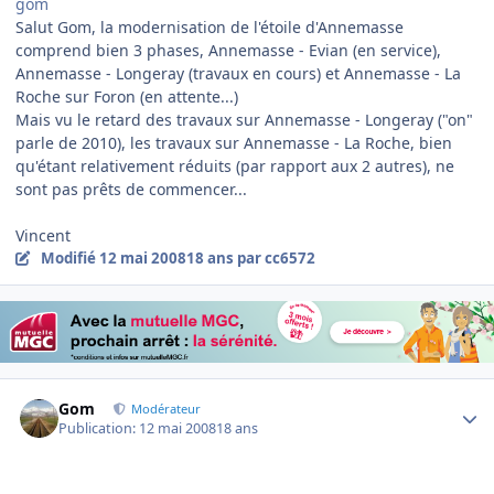
gom
Salut Gom, la modernisation de l'étoile d'Annemasse
comprend bien 3 phases, Annemasse - Evian (en service),
Annemasse - Longeray (travaux en cours) et Annemasse - La
Roche sur Foron (en attente...)
Mais vu le retard des travaux sur Annemasse - Longeray ("on"
parle de 2010), les travaux sur Annemasse - La Roche, bien
qu'étant relativement réduits (par rapport aux 2 autres), ne
sont pas prêts de commencer...
Vincent
Modifié
12 mai 2008
18 ans
par cc6572
Author stats
Gom
Modérateur
Publication:
12 mai 2008
18 ans