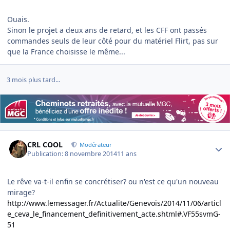
Ouais.
Sinon le projet a deux ans de retard, et les CFF ont passés
commandes seuls de leur côté pour du matériel Flirt, pas sur
que la France choisisse le même...
3 mois plus tard...
Author stats
CRL COOL
Modérateur
Publication:
8 novembre 2014
11 ans
Le rêve va-t-il enfin se concrétiser? ou n'est ce qu'un nouveau
mirage?
http://www.lemessager.fr/Actualite/Genevois/2014/11/06/articl
e_ceva_le_financement_definitivement_acte.shtml#.VF55svmG-
51