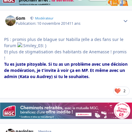
Author stats
Gom
Modérateur
Publication:
10 novembre 2014
11 ans
PS : promis plus de blague sur Nabilla (elle a des fans sur le
forum
)
Et plus de stigmatisation des habitants de Anemasse ! promis
!
Tu es juste pitoyable. Si tu as un problème avec une décision
de modération, je t'invite à voir ça en MP. Et même avec un
admin (Kata ou Audrey) si tu le souhaites.
2
Author stats
paulolau
Membre