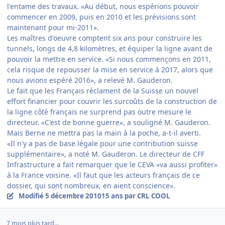
l'entame des travaux. «Au début, nous espérions pouvoir
commencer en 2009, puis en 2010 et les prévisions sont
maintenant pour mi-2011».
Les maîtres d'oeuvre comptent six ans pour construire les
tunnels, longs de 4,8 kilomètres, et équiper la ligne avant de
pouvoir la mettre en service. «Si nous commençons en 2011,
cela risque de repousser la mise en service à 2017, alors que
nous avions espéré 2016», a relevé M. Gauderon.
Le fait que les Français réclament de la Suisse un nouvel
effort financier pour couvrir les surcoûts de la construction de
la ligne côté français ne surprend pas outre mesure le
directeur. «C'est de bonne guerre», a souligné M. Gauderon.
Mais Berne ne mettra pas la main à la poche, a-t-il averti.
«Il n'y a pas de base légale pour une contribution suisse
supplémentaire», a noté M. Gauderon. Le directeur de CFF
Infrastructure a fait remarquer que le CEVA «va aussi profiter»
à la France voisine. «Il faut que les acteurs français de ce
dossier, qui sont nombreux, en aient conscience».
Modifié
5 décembre 2010
15 ans
par CRL COOL
7 mois plus tard...