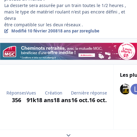
La desserte sera assurée par un train toutes le 1/2 heures ,
mais le type de matériel roulant n'est pas encore défini , et
devra
être compatible sur les deux réseaux .
Modifié
10 février 2008
18 ans
par zoreglube
Les plu
Réponses
Vues
Création
Dernière réponse
356
91k
18 ans
18 ans
16 oct.
16 oct.
Expand topic overview