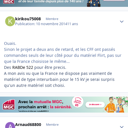
Author stats
kirikou75008
Membre
Publication:
10 novembre 2014
11 ans
Ouais.
Sinon le projet a deux ans de retard, et les CFF ont passés
commandes seuls de leur côté pour du matériel Flirt, pas sur
que la France choisisse le même...
Des
RABDe 522
pour être precis.
A mon avis vu que la France ne dispose pas vraiment de
matériel de type interurbain pour le 15 kV je serai surpris
qu'un autre matériel soit choisi.
Author stats
Arnaud68800
Membre