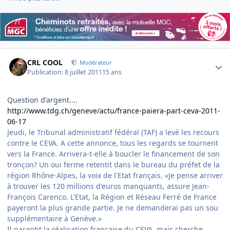
Author stats
CRL COOL
Modérateur
Publication:
8 juillet 2011
15 ans
Question d'argent....
http://www.tdg.ch/geneve/actu/france-paiera-part-ceva-2011-
06-17
Jeudi, le Tribunal administratif fédéral (TAF) a levé les recours
contre le CEVA. A cette annonce, tous les regards se tournent
vers la France. Arrivera-t-elle à boucler le financement de son
tronçon? Un oui ferme retentit dans le bureau du préfet de la
région Rhône-Alpes, la voix de l'Etat français. «Je pense arriver
à trouver les 120 millions d'euros manquants, assure Jean-
François Carenco. L'Etat, la Région et Réseau Ferré de France
payeront la plus grande partie. Je ne demanderai pas un sou
supplémentaire à Genève.»
Il garantit la réalisation française du CEVA, mais cherche