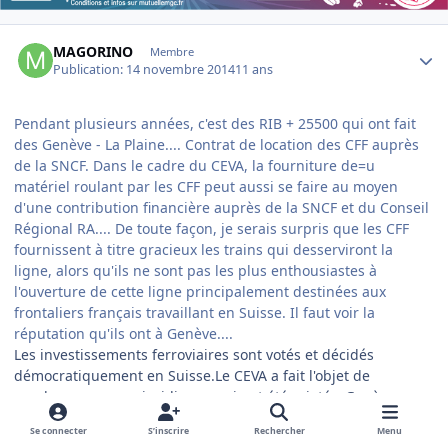
Author stats
MAGORINO
Membre
Publication:
14 novembre 2014
11 ans
Pendant plusieurs années, c'est des RIB + 25500 qui ont fait
des Genève - La Plaine.... Contrat de location des CFF auprès
de la SNCF. Dans le cadre du CEVA, la fourniture de=u
matériel roulant par les CFF peut aussi se faire au moyen
d'une contribution financière auprès de la SNCF et du Conseil
Régional RA.... De toute façon, je serais surpris que les CFF
fournissent à titre gracieux les trains qui desserviront la
ligne, alors qu'ils ne sont pas les plus enthousiastes à
l'ouverture de cette ligne principalement destinées aux
frontaliers français travaillant en Suisse. Il faut voir la
réputation qu'ils ont à Genève....
Les investissements ferroviaires sont votés et décidés
démocratiquement en Suisse.Le CEVA a fait l'objet de
nombreux recours juridiques qui ont été rejetés .Genève a
une politique active dans le développement des transports
Se connecter
S’inscrire
Rechercher
Menu
collectifs Les investissements en coopération avec la région