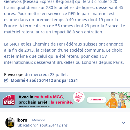
Genevois (Réseau Express Régional) qui ferait circuler 220
trains quotidiens sur 230 kilo­mè­tres de lignes, desservant 45
gares. Pour mettre en service ce RER le parc maté­riel est
estimé dans un pre­mier temps à 40 rames dont 19 pour la
France. A terme il sera de 55 rames dont 23 pour la France. Le
maté­riel retenu aura un impact lié à son entre­tien.
La SNCF et les Chemins de Fer Fédéraux suisses ont annoncé
à la fin de 2013, la créa­tion d’une société com­mune. Le choix
est le même que celui qui a été retenu pour des TGV
internationaux desservant Bruxelles ou Londres depuis Paris.
Enviscope
du mercredi 23 juillet.
Modifié
4 août 2014
12 ans
par IGS4
Author stats
likorn
Membre
Publication:
4 août 2014
12 ans