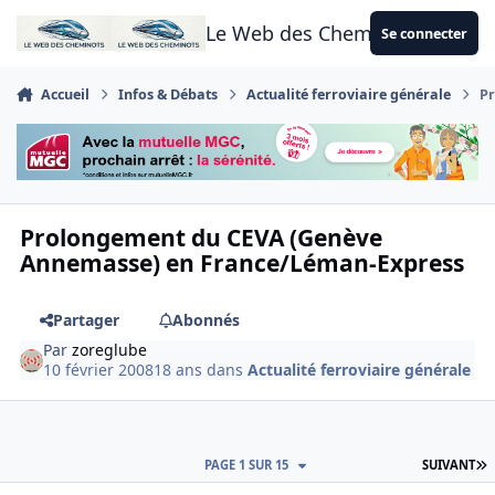
Aller au contenu
Le Web des Cheminots
Se connecter
Accueil
Infos & Débats
Actualité ferroviaire générale
P
Prolongement du CEVA (Genève
Annemasse) en France/Léman-Express
Partager
Abonnés
Par
zoreglube
10 février 2008
18 ans
dans
Actualité ferroviaire générale
D
PAGE 1 SUR 15
SUIVANT
Author stats