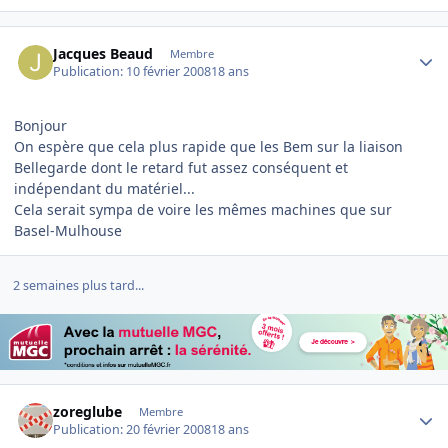
Author stats
Jacques Beaud
Membre
Publication:
10 février 2008
18 ans
Bonjour
On espère que cela plus rapide que les Bem sur la liaison
Bellegarde dont le retard fut assez conséquent et
indépendant du matériel...
Cela serait sympa de voire les mêmes machines que sur
Basel-Mulhouse
2 semaines plus tard...
Author stats
zoreglube
Membre
Publication:
20 février 2008
18 ans