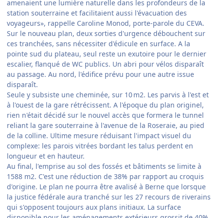
amenaient une lumière naturelle dans les profondeurs de la
station souterraine et facilitaient aussi l'évacuation des
voyageurs», rappelle Caroline Monod, porte-parole du CEVA.
Sur le nouveau plan, deux sorties d'urgence débouchent sur
ces tranchées, sans nécessiter d'édicule en surface. A la
pointe sud du plateau, seul reste un exutoire pour le dernier
escalier, flanqué de WC publics. Un abri pour vélos disparaît
au passage. Au nord, l'édifice prévu pour une autre issue
disparaît.
Seule y subsiste une cheminée, sur 10 m2. Les parvis à l'est et
à l'ouest de la gare rétrécissent. A l'époque du plan originel,
rien n'était décidé sur le nouvel accès que formera le tunnel
reliant la gare souterraine à l'avenue de la Roseraie, au pied
de la colline. Ultime mesure réduisant l'impact visuel du
complexe: les parois vitrées bordant les talus perdent en
longueur et en hauteur.
Au final, l'emprise au sol des fossés et bâtiments se limite à
1588 m2. C'est une réduction de 38% par rapport au croquis
d'origine. Le plan ne pourra être avalisé à Berne que lorsque
la justice fédérale aura tranché sur les 27 recours de riverains
qui s'opposent toujours aux plans initiaux. La surface
disponible pour les aménagements extérieurs grossit de 40%.