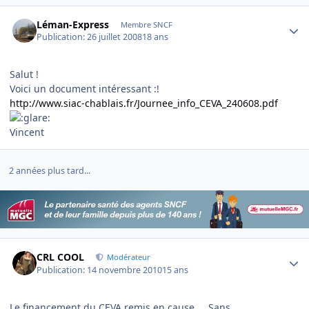
Author stats
Léman-Express
Membre SNCF
Publication:
26 juillet 2008
18 ans
Salut !
Voici un document intéressant :!
http://www.siac-chablais.fr/Journee_info_CEVA_240608.pdf
Vincent
2 années plus tard...
Author stats
CRL COOL
Modérateur
Publication:
14 novembre 2010
15 ans
Le financement du CEVA remis en cause.... Sans