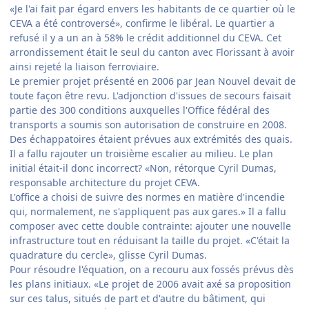
«Je l'ai fait par égard envers les habitants de ce quartier où le
CEVA a été controversé», confirme le libéral. Le quartier a
refusé il y a un an à 58% le crédit additionnel du CEVA. Cet
arrondissement était le seul du canton avec Florissant à avoir
ainsi rejeté la liaison ferroviaire.
Le premier projet présenté en 2006 par Jean Nouvel devait de
toute façon être revu. L'adjonction d'issues de secours faisait
partie des 300 conditions auxquelles l'Office fédéral des
transports a soumis son autorisation de construire en 2008.
Des échappatoires étaient prévues aux extrémités des quais.
Il a fallu rajouter un troisième escalier au milieu. Le plan
initial était-il donc incorrect? «Non, rétorque Cyril Dumas,
responsable architecture du projet CEVA.
L'office a choisi de suivre des normes en matière d'incendie
qui, normalement, ne s'appliquent pas aux gares.» Il a fallu
composer avec cette double contrainte: ajouter une nouvelle
infrastructure tout en réduisant la taille du projet. «C'était la
quadrature du cercle», glisse Cyril Dumas.
Pour résoudre l'équation, on a recouru aux fossés prévus dès
les plans initiaux. «Le projet de 2006 avait axé sa proposition
sur ces talus, situés de part et d'autre du bâtiment, qui