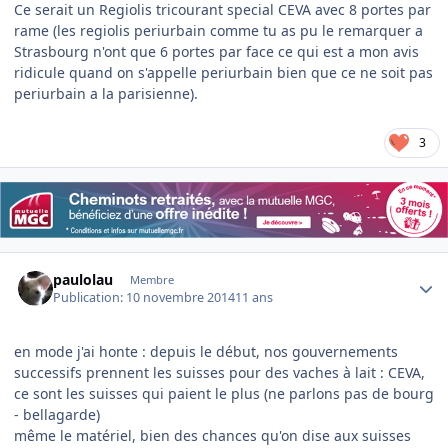
Ce serait un Regiolis tricourant special CEVA avec 8 portes par
rame (les regiolis periurbain comme tu as pu le remarquer a
Strasbourg n'ont que 6 portes par face ce qui est a mon avis
ridicule quand on s'appelle periurbain bien que ce ne soit pas
periurbain a la parisienne).
3
Author stats
paulolau
Membre
Publication:
10 novembre 2014
11 ans
en mode j'ai honte : depuis le début, nos gouvernements
successifs prennent les suisses pour des vaches à lait : CEVA,
ce sont les suisses qui paient le plus (ne parlons pas de bourg
- bellagarde)
même le matériel, bien des chances qu'on dise aux suisses